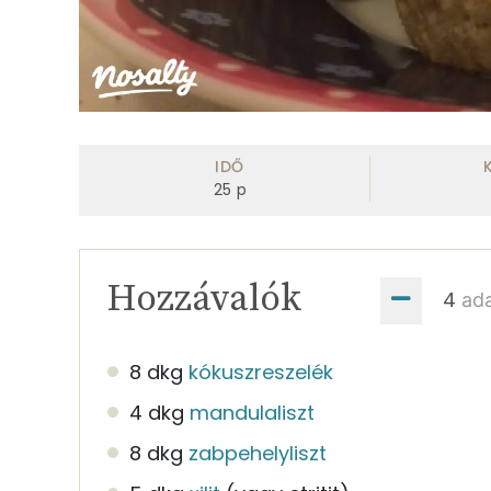
IDŐ
25
p
Hozzávalók
ad
8 dkg
kókuszreszelék
4 dkg
mandulaliszt
8 dkg
zabpehelyliszt