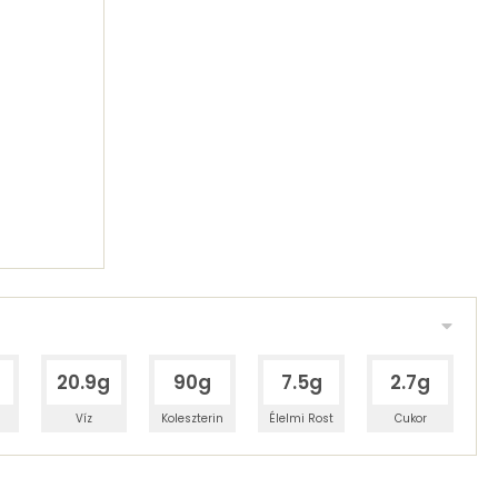
g
20.9g
90g
7.5g
2.7g
Víz
Koleszterin
Élelmi Rost
Cukor
 adagban
100 grammban