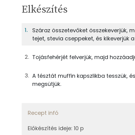
TÁPANYAGTARTALOM
Elkészítés
14%
Fehérje
S
Egy adagban
4
Száraz összetevőket összekeverjük, ma
tejet, stevia cseppeket, és kikeverjük
14%
32%
20g
kókuszreszelék
Fehérje
Szénhidrát
10g
mandulaliszt
Tojásfehérjét felverjük, majd hozzáad
TOP ásványi anyagok
20g
zabpehelyliszt
A tésztát muffin kapszlikba tesszük, é
Foszfor
13g
xilit
megsütjük.
Nátrium
0g
stevia
Kálcium
28g
tojás
Recept infó
Magnézium
8g
olívaolaj
Előkészítés ideje
:
10 p
Szelén