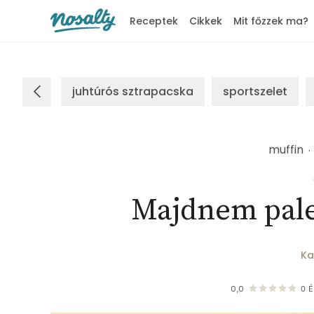
Receptek
Cikkek
Mit főzzek ma?
Nosalty
juhtúrós sztrapacska
sportszelet
muffin
Majdnem pale
Ka
0,0
0
É