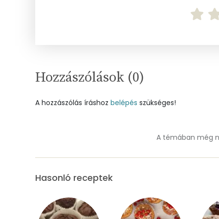
Ásványi anyagok
Összesen
Cink
Hozzászólások (
0
)
Szelén
Kálcium
A hozzászólás íráshoz
belépés
szükséges!
Vas
A témában még ne
Magnézium
Foszfor
Hasonló receptek
Nátrium
Réz