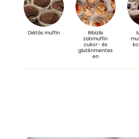
Mangán
Szénhidrát
Diétás muffin
Ribizlis
zabmuffin
muf
cukor- és
ko
Összesen
gluténmentes
en
Cukor
Élelmi rost
Víz
Összesen
Vitaminok