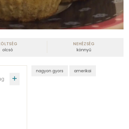
KÖLTSÉG
NEHÉZSÉG
olcsó
könnyű
nagyon gyors
amerikai
ag