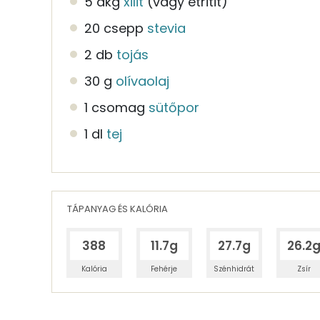
5 dkg
xilit
(vagy etritit)
20 csepp
stevia
2 db
tojás
30 g
olívaolaj
1 csomag
sütőpor
1 dl
tej
TÁPANYAG ÉS KALÓRIA
388
11.7g
27.7g
26.2
Kalória
Fehérje
Szénhidrát
Zsír
Egy adagban
4