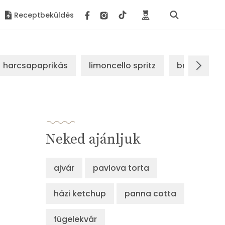
Receptbeküldés
harcsapaprikás
limoncello spritz
brassói sz
Neked ajánljuk
ajvár
pavlova torta
házi ketchup
panna cotta
fügelekvár