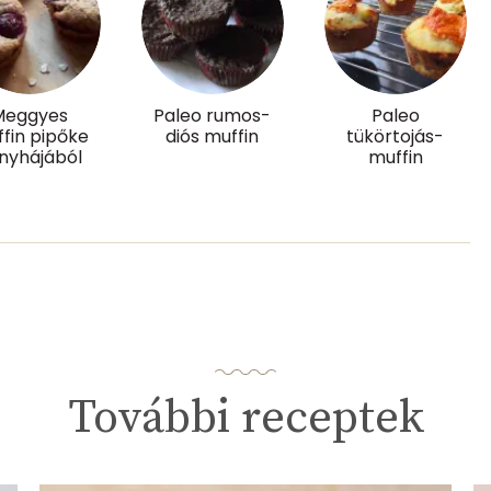
1 mg
Meggyes
Paleo rumos-
Paleo
fin pipőke
diós muffin
tükörtojás-
nyhájából
muffin
27.7 g
3 mg
7 mg
20.9 g
További receptek