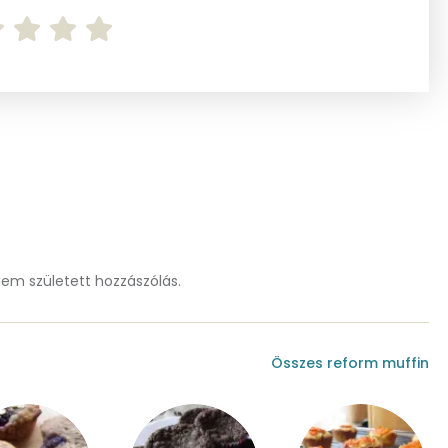
1125.4 g
1 mg
18 mg
279 mg
2 mg
m született hozzászólás.
51 mg
477 mg
Összes reform muffin
295 mg
0 mg