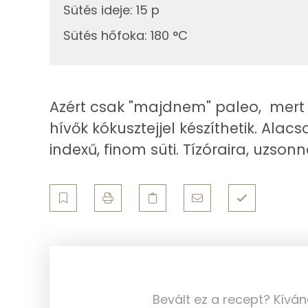
3g
sütőpor
Sütés ideje
:
15 p
Sütés hőfoka
:
180 °C
25g
tej
Fehérje
Összesen
Összesen
Azért csak "majdnem" paleo, mert te
hívők kókusztejjel készíthetik. Ala
Zsír
indexű, finom süti. Tízóraira, uzsonn
Összesen
Telített zsírsav
Egyszeresen telítetlen zsírsav:
Többszörösen telítetlen zsírsav
Koleszterin
Bevált ez a recept? Kívá