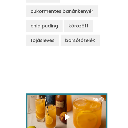
cukormentes banánkenyér
chia puding
körözött
tojásleves
borsófőzelék