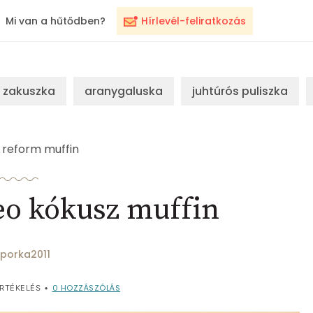
Mi van a hűtődben?
Hírlevél-feliratkozás
zakuszka
aranygaluska
juhtúrós puliszka
reform muffin
o kókusz muffin
porka2011
0
HOZZÁSZÓLÁS
RTÉKELÉS
•