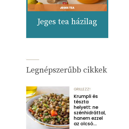
Jeges tea házilag
Legnépszerűbb cikkek
GRILLEZZ!
Krumpli és
tészta
helyett: ne
szénhidráttal,
hanem ezzel
az olcsó...