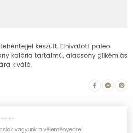
2 kcal
14 kcal
11.7 g
388 kcal
héntejjel készült. Elhivatott paleo
csony kalória tartalmú, alacsony glikémiás
ára kiváló.
26.2 g
14 g
7 g
2 g
90 mg
ncsiak vagyunk a véleményedre!