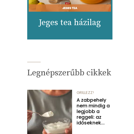
Jeges tea házilag
Legnépszerűbb cikkek
GRILLEZZ!
A zabpehely
nem mindig a
legjobb a
reggeli: az
időseknek...