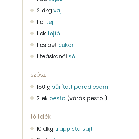
2 dkg
vaj
1 dl
tej
1 ek
tejföl
1 csipet
cukor
1 teáskanál
só
szósz
150 g
sűrített paradicsom
2 ek
pesto
(vörös pesto!)
töltelék
10 dkg
trappista sajt