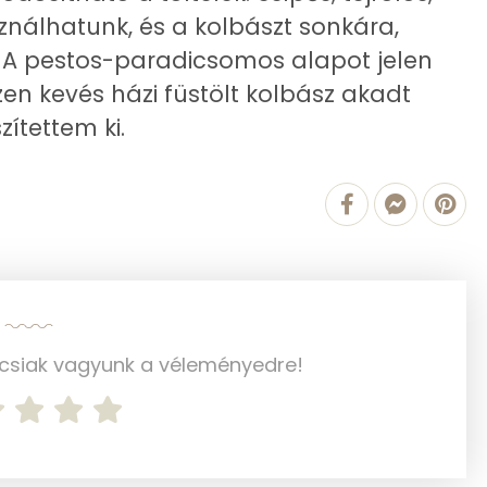
2 mg
ználhatunk, és a kolbászt sonkára,
. A pestos-paradicsomos alapot jelen
43 mg
en kevés házi füstölt kolbász akadt
243 mg
zítettem ki.
3 mg
43 mg
298 mg
1315 mg
0 mg
ncsiak vagyunk a véleményedre!
1 mg