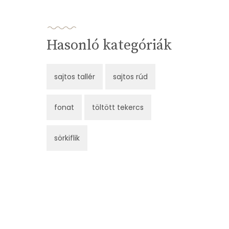
Hasonló kategóriák
sajtos tallér
sajtos rúd
fonat
töltött tekercs
sörkiflik