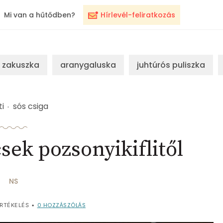
Mi van a hűtődben?
Hírlevél-feliratkozás
zakuszka
aranygaluska
juhtúrós puliszka
ti
sós csiga
sek pozsonyikiflitől
NS
0
HOZZÁSZÓLÁS
RTÉKELÉS
•