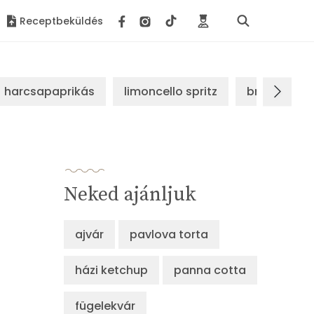
Receptbeküldés
harcsapaprikás
limoncello spritz
brassói sz
Neked ajánljuk
ajvár
pavlova torta
házi ketchup
panna cotta
fügelekvár