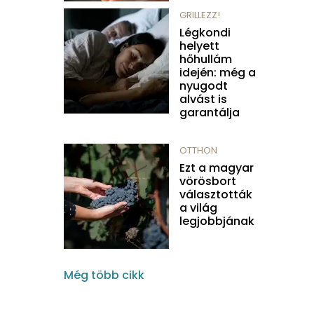
GRILLEZZ!
Légkondi
helyett
hőhullám
idején: még a
nyugodt
alvást is
garantálja
OTTHON
Ezt a magyar
vörösbort
választották
a világ
legjobbjának
Még több cikk