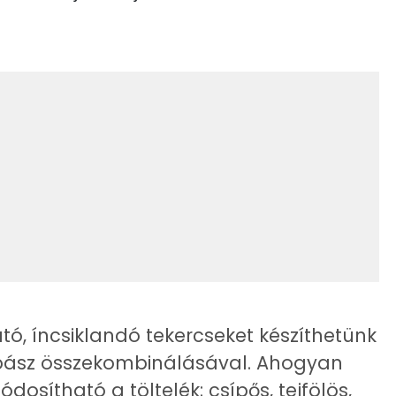
27.1 g
31 kcal
29 kcal
33.1 g
14 g
88 kcal
7 g
49 kcal
2 g
90 kcal
210 mg
47 kcal
tó, íncsiklandó tekercseket készíthetünk
642 kcal
olbász összekombinálásával. Ahogyan
1948.8 g
dosítható a töltelék: csípős, tejfölös,