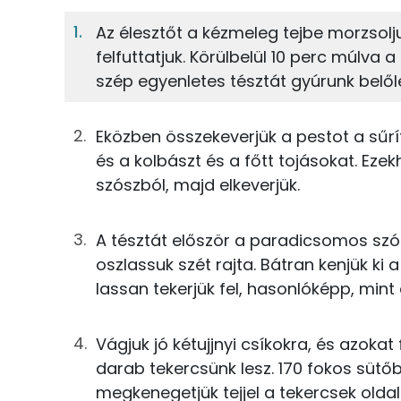
tészta
13%
28%
Az élesztőt a kézmeleg tejbe morzsolju
Fehérje
Szénhidrát
63g
finomliszt
felfuttatjuk. Körülbelül 10 perc múlva 
szép egyenletes tésztát gyúrunk belőle
TOP ásványi anyagok
3g
friss élesztő
Nátrium
14g
tojás
Eközben összekeverjük a pestot a sűr
és a kolbászt és a főtt tojásokat. Ezek
Foszfor
5g
vaj
szószból, majd elkeverjük.
Kálcium
25g
tej
A tésztát először a paradicsomos szós
Magnézium
5g
tejföl
oszlassuk szét rajta. Bátran kenjük ki
lassan tekerjük fel, hasonlóképp, mint 
Szelén
0g
cukor
2g
só
Vágjuk jó kétujjnyi csíkokra, és azokat 
darab tekercsünk lesz. 170 fokos sütőb
Fehérje
megkenegetjük tejjel a tekercsek oldalá
szósz