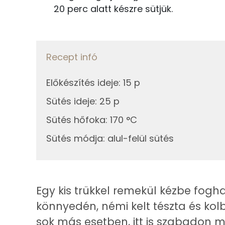
Összesen
20 perc alatt készre sütjük.
38g
sűrített paradicsom
Zsír
8g
pesto
Recept infó
Összesen
töltelék
Előkészítés ideje
:
15 p
Telített zsírsav
25g
trappista sajt
Sütés ideje
:
25 p
Egyszeresen telítetlen zsírsav:
Sütés hőfoka
:
170 °C
13g
bacon
Többszörösen telítetlen zsírsav
Sütés módja
:
alul-felül sütés
20g
parasztkolbász
Koleszterin
30g
főtt tojás
Ásványi anyagok
Egy kis trükkel remekül kézbe fogha
Összesen
könnyedén, némi kelt tészta és k
Összesen
sok más esetben, itt is szabadon mó