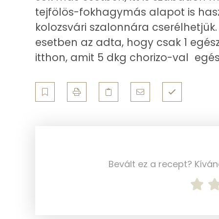
Cink
tejfölös-fokhagymás alapot is has
kolozsvári szalonnára cserélhetjük
Szelén
esetben az adta, hogy csak 1 egész
Kálcium
itthon, amit 5 dkg chorizo-val egés
Vas
Magnézium
Foszfor
Nátrium
Réz
Bevált ez a recept? Kívá
Mangán
Szénhidrát