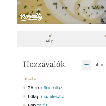
IDŐ
40
p
Hozzávalók
ad
tészta
25 dkg
finomliszt
1 dkg
friss élesztő
1 db
tojás