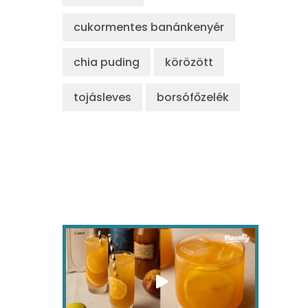
cukormentes banánkenyér
chia puding
körözött
tojásleves
borsófőzelék