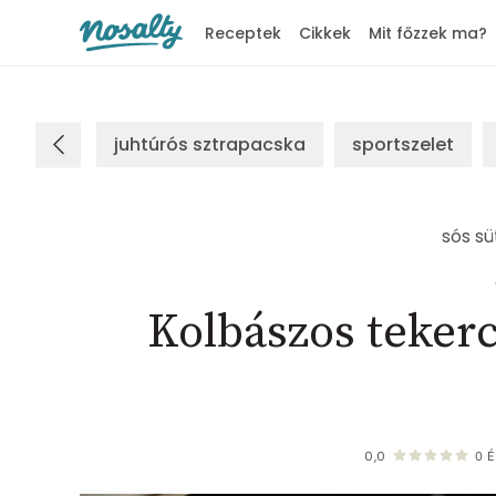
Receptek
Cikkek
Mit főzzek ma?
Nosalty
juhtúrós sztrapacska
sportszelet
sós sü
Kolbászos tekerc
0,0
0
É