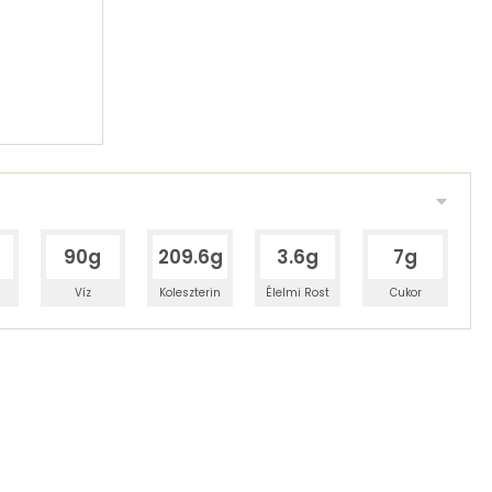
90g
209.6g
3.6g
7g
Víz
Koleszterin
Élelmi Rost
Cukor
 adagban
100 grammban
28%
16%
zénhidrát
Zsír
 adagban
100 grammban