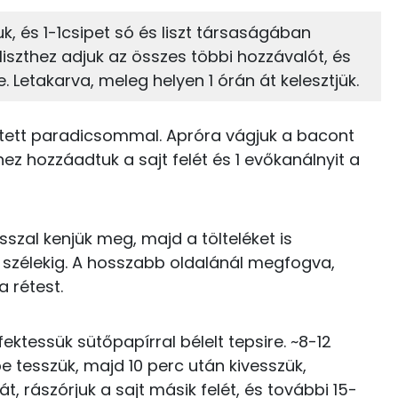
16%
43%
k, és 1-1csipet só és liszt társaságában
Zsír
Víz
228 kcal
a liszthez adjuk az összes többi hozzávalót, és
. Letakarva, meleg helyen 1 órán át kelesztjük.
TOP vitaminok
3 kcal
Kolin:
17 kcal
ített paradicsommal. Apróra vágjuk a bacont
hez hozzáadtuk a sajt felét és 1 evőkanálnyit a
Likopin
36 kcal
C vitamin:
14 kcal
szal kenjük meg, majd a tölteléket is
Niacin - B3 vitamin:
10 kcal
 a szélekig. A hosszabb oldalánál megfogva,
a rétest.
E vitamin:
0 kcal
0 kcal
fektessük sütőpapírral bélelt tepsire. ~8-12
e tesszük, majd 10 perc után kivesszük,
t, rászórjuk a sajt másik felét, és további 15-