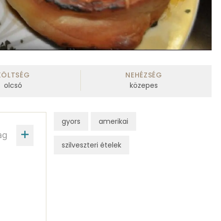
KÖLTSÉG
NEHÉZSÉG
olcsó
közepes
gyors
amerikai
ag
szilveszteri ételek