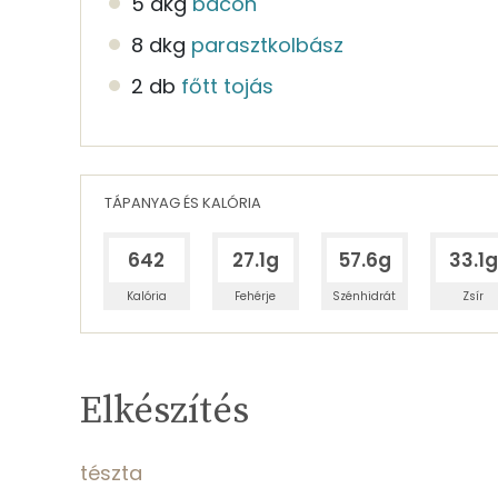
5 dkg
bacon
8 dkg
parasztkolbász
2 db
főtt tojás
TÁPANYAG ÉS KALÓRIA
642
27.1g
57.6g
33.1g
Kalória
Fehérje
Szénhidrát
Zsír
Egy adagban
4
TÁPANYAGTARTALOM
Elkészítés
13%
Fehérje
S
Egy adagban
4
tészta