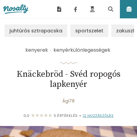
Nosalty
juhtúrós sztrapacska
sportszelet
zakuszk
kenyerek
kenyérkülönlegességek
Knäckebröd - Svéd ropogós
lapkenyér
Ági78
12
HOZZÁSZÓLÁS
0,0
0
ÉRTÉKELÉS
•