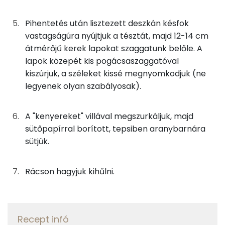
1g
cukor
5 kcal
Kálcium
Pihentetés után lisztezett deszkán késfok
15g
tej
8 kcal
vastagságúra nyújtjuk a tésztát, majd 12-14 cm
Szelén
átmérőjű kerek lapokat szaggatunk belőle. A
Összesen
571 kcal
lapok közepét kis pogácsaszaggatóval
TOP vitaminok
kiszúrjuk, a széleket kissé megnyomkodjuk (ne
Kolin:
legyenek olyan szabályosak).
Niacin - B3 vitamin:
A "kenyereket" villával megszurkáljuk, majd
sütőpapírral borított, tepsiben aranybarnára
E vitamin:
sütjük.
Tiamin - B1 vitamin:
Rácson hagyjuk kihűlni.
Lut-zea
Fehérje
Recept infó