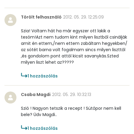
Törölt felhasználó
2012. 05. 29. 12:25:09
Szia! Voltam hát ha már egyszer ott lakik a
tesóm!Azt nem tudom kint milyen lisztből csinálják
amit én ettem,/nem ettem zabáltam hegyekben/
az sötét barna volt fogalmam sincs milyen liszttől
,és gondolom pont attól kicsit savanykás.Szted
milyen liszt lehet az?????
1
hozzászólás
Csaba Magdi
2012. 05. 29. 10:32:13
Szió ! Nagyon tetszik a recept ! Sütőpor nem kell
bele? Üdv Magdi..
1
hozzászólás