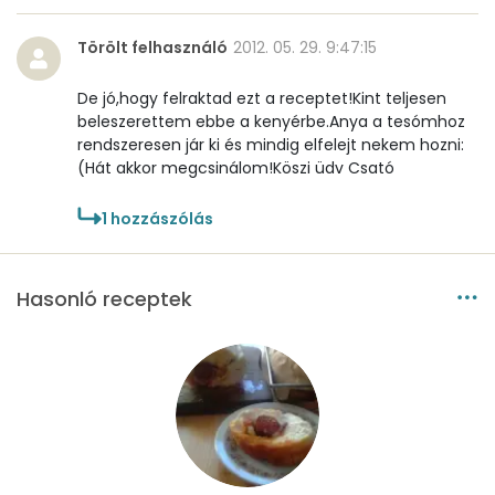
Törölt felhasználó
2012. 05. 29. 9:47:15
De jó,hogy felraktad ezt a receptet!Kint teljesen
beleszerettem ebbe a kenyérbe.Anya a tesómhoz
rendszeresen jár ki és mindig elfelejt nekem hozni:
(Hát akkor megcsinálom!Köszi üdv Csató
1
hozzászólás
Hasonló receptek