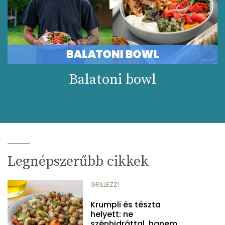
Balatoni bowl
Legnépszerűbb cikkek
GRILLEZZ!
Krumpli és tészta
helyett: ne
szénhidráttal, hanem