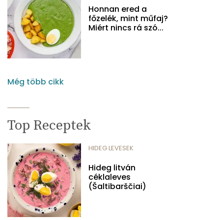
Honnan ered a
főzelék, mint műfaj?
Miért nincs rá szó...
Még több cikk
Top Receptek
HIDEG LEVESEK
Hideg litván
céklaleves
(Šaltibarščiai)