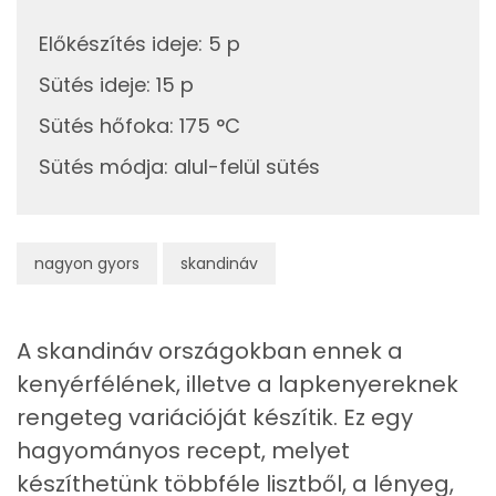
Összesen
12.5 g
Előkészítés ideje
:
5 p
Zsír
Sütés ideje
:
15 p
Sütés hőfoka
:
175 °C
Összesen
18.9 g
Sütés módja
:
alul-felül sütés
Telített zsírsav
4 g
Egyszeresen telítetlen zsírsav:
8 g
nagyon gyors
skandináv
Többszörösen telítetlen zsírsav
6 g
Koleszterin
0 mg
A skandináv országokban ennek a
kenyérfélének, illetve a lapkenyereknek
Ásványi anyagok
rengeteg variációját készítik. Ez egy
hagyományos recept, melyet
Összesen
2008.7 g
készíthetünk többféle lisztből, a lényeg,