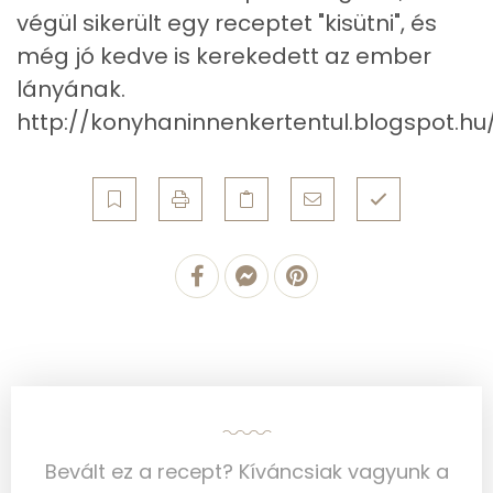
végül sikerült egy receptet "kisütni", és
Összesen
95.1 g
még jó kedve is kerekedett az ember
Cukor
3 mg
lányának.
http://konyhaninnenkertentul.blogspot.hu
Élelmi rost
16 mg
Víz
Összesen
18.8 g
Vitaminok
Összesen
0
A vitamin (RAE):
164 micro
Bevált ez a recept? Kíváncsiak vagyunk a
B6 vitamin:
0 mg