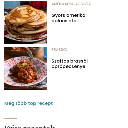
AMERIKAI PALACSINTA
Gyors amerikai
palacsinta
BRASSÓI
Szaftos brassói
aprópecsenye
Még több top recept