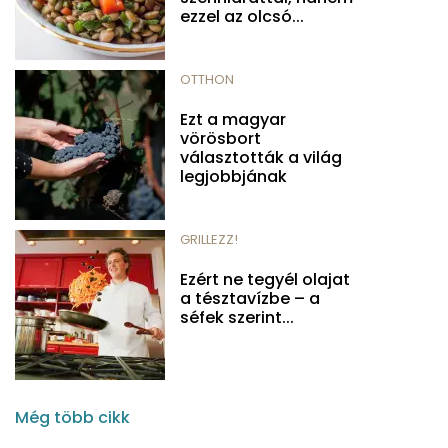
ezzel az olcsó...
OTTHON
Ezt a magyar
vörösbort
választották a világ
legjobbjának
GRILLEZZ!
Ezért ne tegyél olajat
a tésztavízbe – a
séfek szerint...
Még több cikk