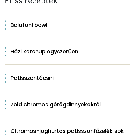
Friss receptek
Balatoni bowl
Házi ketchup egyszerűen
Patisszontócsni
Zöld citromos görögdinnyekoktél
Citromos-joghurtos patisszonfőzelék sok