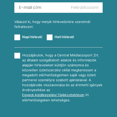
Mexikói kukoricasaláta
Reggeli receptek
Feliratkozom
További receptkategóriák
Válaszd ki, hogy melyik hírlevelünkre szeretnél
felíratkozni:
Napi hírlevél
Heti hírlevél
Hozzájárulok, hogy a Central Médiacsoport Zrt.
az általam szolgáltatott adatok és információk
alapján hírleveleket küldjön számomra és
közvetlen üzletszerzési céllal megkeressen a
megadott elérhetőségeimen saját vagy üzleti
partnerei személyre szabott ajánlataival. A
hozzájárulás visszavonása és az érintetti igények
érvényesítése az
Egyedi Adatkezelési Tájékoztatóban
írt
elérhetőségeken lehetséges.