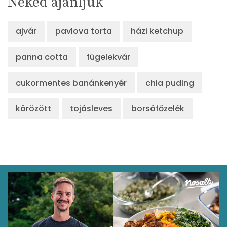
Neked ajánljuk
ajvár
pavlova torta
házi ketchup
panna cotta
fügelekvár
cukormentes banánkenyér
chia puding
körözött
tojásleves
borsófőzelék