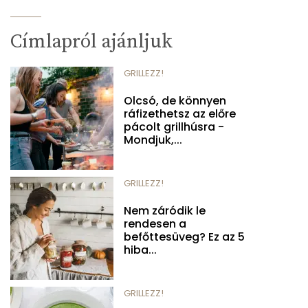
Címlapról ajánljuk
GRILLEZZ!
Olcsó, de könnyen
ráfizethetsz az előre
pácolt grillhúsra -
Mondjuk,...
GRILLEZZ!
Nem záródik le
rendesen a
befőttesüveg? Ez az 5
hiba...
GRILLEZZ!