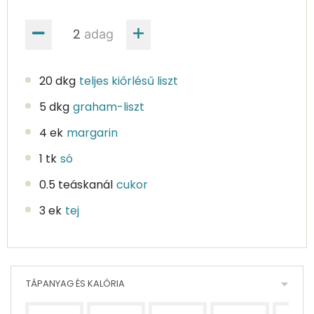
adag
20 dkg
teljes kiőrlésű liszt
5 dkg
graham-liszt
4 ek
margarin
1 tk
só
0.5 teáskanál
cukor
3 ek
tej
TÁPANYAG ÉS KALÓRIA