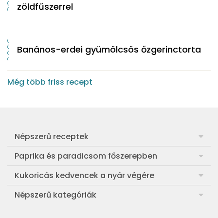
zöldfűszerrel
Banános-erdei gyümölcsös őzgerinctorta
Még több friss recept
Népszerű receptek
Frankfurti leves
Paprika és paradicsom főszerepben
Egyszerű muffin
Pan con Tomate
Kukoricás kedvencek a nyár végére
Aranygaluska
Paradicsom és paprika eltevése télre
Legfinomabb főtt kukorica
Népszerű kategóriák
Egyszerű paradicsomleves
Mézes-mascarponés sült paradicsom
Ropogós kukoricás fritters
Ebéd receptek