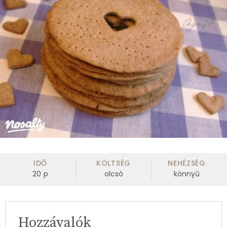
IDŐ
KÖLTSÉG
NEHÉZSÉG
20
p
olcsó
könnyű
Hozzávalók