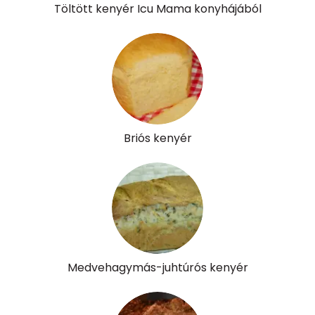
Töltött kenyér Icu Mama konyhájából
Briós kenyér
Medvehagymás-juhtúrós kenyér