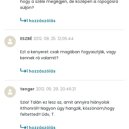
hogy a széle megégjen, de középen is ropogósra
süljön?
Kolin:
41 mg
1
hozzászólás
Retinol - A vitamin:
154 micro
α-karotin
0 micro
ESZBÉ
2012. 08. 25. 12:06:44
β-karotin
128 micro
Ezt a kenyeret csak magában fogyasztják, vagy
kennek rá valamit?
β-crypt
0 micro
1
hozzászólás
Likopin
0 micro
tenger
2012. 05. 29. 20:46:21
Lut-zea
275 micro
Szia! Talán ez lesz az, amit annyira hiányolok
itthonról!! Nagyon úgy hangzik, köszönöm,hogy
Összesen
571 kcal
feltetted!! Üdv, T.
1
hozzászólás