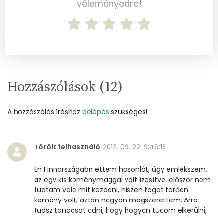
véleményedre!
B12 Vitamin:
0 micro
E vitamin:
2 mg
C vitamin:
0 mg
D vitamin:
0 micro
Hozzászólások (
12
)
K vitamin:
21 micro
A hozzászólás íráshoz
belépés
szükséges!
Tiamin - B1 vitamin:
0 mg
Riboflavin - B2 vitamin:
0 mg
Törölt felhasználó
2012. 09. 22. 9:46:13
Niacin - B3 vitamin:
7 mg
Én Finnországabn ettem hasonlót, úgy emlékszem,
az egy kis köménymaggal volt ízesítve. először nem
tudtam vele mit kezdeni, hiszen fogat törően
Pantoténsav - B5 vitamin:
0 mg
kemény volt, aztán nagyon megszerettem. Arra
tudsz tanácsot adni, hogy hogyan tudom elkerülni,
Folsav - B9-vitamin:
35 micro