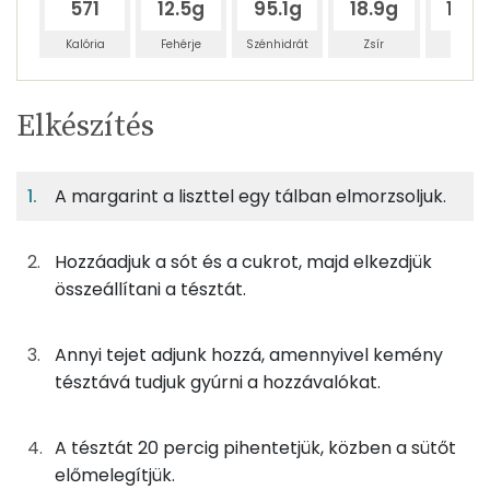
571
12.5g
95.1g
18.9g
18.8
Kalória
Fehérje
Szénhidrát
Zsír
Víz
Egy
2
100
Elkészítés
adagban
adagban
grammban
TÁPANYAGTARTALOM
A margarint a liszttel egy tálban elmorzsoljuk.
8%
66%
13%
Egy
2
100
Fehérje
Szénhidrát
Zsír
adagban
adagban
grammban
Hozzáadjuk a sót és a cukrot, majd elkezdjük
8%
66%
13%
13%
összeállítani a tésztát.
100g
teljes kiőrlésű liszt
332 kcal
Fehérje
Szénhidrát
Zsír
Víz
TOP ásványi anyagok
25g
graham-liszt
83 kcal
Annyi tejet adjunk hozzá, amennyivel kemény
tésztává tudjuk gyúrni a hozzávalókat.
Nátrium
20g
margarin
143 kcal
Foszfor
4g
só
0 kcal
A tésztát 20 percig pihentetjük, közben a sütőt
előmelegítjük.
Magnézium