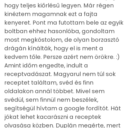
Cink
4 mg
hogy teljes kiőrlésű legyen. Már régen
kinéztem magamnak ezt a fajta
Szelén
16 mg
kenyeret. Pont ma futottam bele az egyik
Kálcium
60 mg
boltban ehhez hasonlóba, gondoltam
most megkóstolom, de olyan borzasztó
Vas
5 mg
drágán kínálták, hogy el is ment a
Magnézium
147 mg
kedvem tőle. Persze azért nem örökre. :)
Amint időm engedte, indult a
Foszfor
405 mg
receptvadászat. Magyarul nem túl sok
Nátrium
1368 mg
receptet találtam, svéd és finn
oldalakon annál többet. Mivel sem
Réz
1 mg
svédül, sem finnül nem beszélek,
Mangán
4 mg
segítségül hívtam a google fordítót. Hát
jókat lehet kacarászni a receptek
Szénhidrát
olvasása közben. Duplán megérte, mert