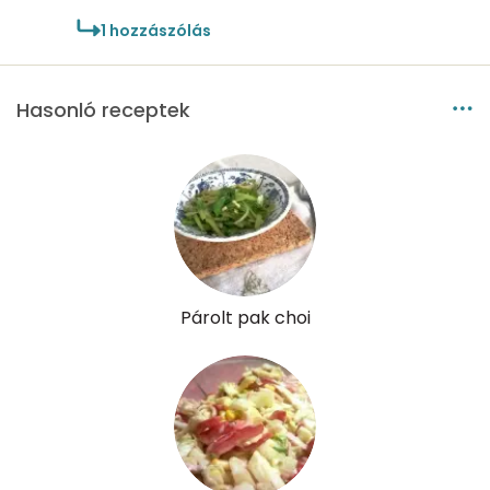
1
hozzászólás
E vitamin:
1 mg
C vitamin:
64 mg
Hasonló receptek
D vitamin:
2 micro
K vitamin:
99 micro
Tiamin - B1 vitamin:
0 mg
Riboflavin - B2 vitamin:
0 mg
Párolt pak choi
Niacin - B3 vitamin:
2 mg
Pantoténsav - B5 vitamin:
0 mg
Folsav - B9-vitamin:
126 micro