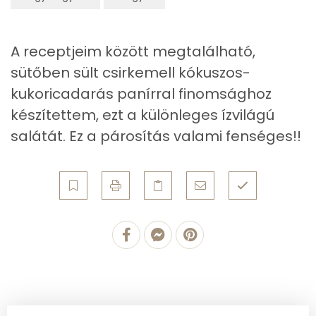
Szelén
3 mg
Kálcium
172 mg
A receptjeim között megtalálható,
sütőben sült csirkemell kókuszos-
Vas
1 mg
kukoricadarás panírral finomsághoz
Magnézium
45 mg
készítettem, ezt a különleges ízvilágú
salátát. Ez a párosítás valami fenséges!!
Foszfor
137 mg
Nátrium
1031 mg
Réz
0 mg
Mangán
1 mg
Szénhidrát