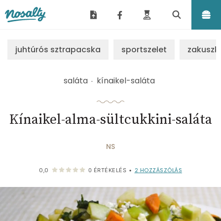
Nosalty
juhtúrós sztrapacska
sportszelet
zakuszk
saláta
kínaikel-saláta
Kínaikel-alma-sültcukkini-saláta
NS
2
HOZZÁSZÓLÁS
0,0
0
ÉRTÉKELÉS
•