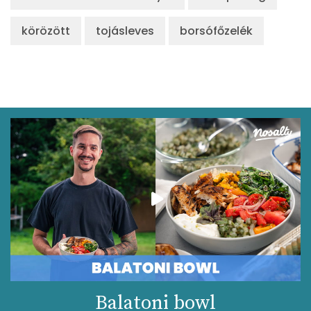
körözött
tojásleves
borsófőzelék
Balatoni bowl