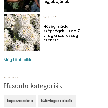
legjobbjának
GRILLEZZ!
Hőségimádó
szépségek – Ez a 7
virág a szárazság
ellenére...
Még több cikk
Hasonló kategóriák
káposztasaláta
különleges saláták