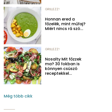
GRILLEZZ!
Honnan ered a
főzelék, mint műfaj?
Miért nincs rá szó...
GRILLEZZ!
Nosalty Mit főzzek
ma? 30 fokban is
könnyen csúszó
receptekkel...
Még több cikk