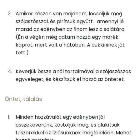
50g
cukkini
8 kcal
Magnézium
Amikor készen van majdnem, locsoljuk meg
10g
szójaszósz
6 kcal
Szelén
szójaszósszal, és pirítsuk együtt... amennyi lé
marad az edényben az finom lesz a salátára.
TOP vitaminok
Öntet, tálalás
(Én a végén még adtam hozzá egy marék
C vitamin:
kaprot, mert volt a hűtőben. A cukkininek jót
50g
görög joghurt
52 kcal
tett.)
Kolin:
5g
szójaszósz
3 kcal
Keverjük össze a tál tartalmával a szójaszószos
β-karotin
5g
citromlé
1 kcal
egyveleget, és készítsük el hozzá az öntetet.
Niacin - B3 vitamin:
0g
só
0 kcal
Öntet, tálalás
α-karotin
0g
fekete bors
0 kcal
Minden hozzávalót egy edényben jól
Fehérje
1g
chiliszósz
0 kcal
összekeverünk, kóstoljuk meg, és alakítsuk
fűszerekkel az ízlésünknek megfelelően. Mehet
Összesen
8.1 g
1g
xilit
3 kcal