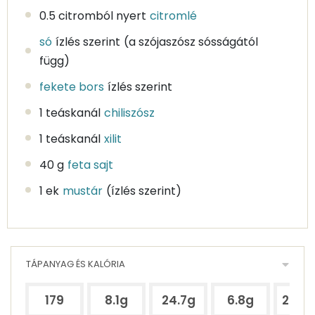
0.5 citromból nyert
citromlé
só
ízlés szerint
(a szójaszósz sósságától
függ)
fekete bors
ízlés szerint
1 teáskanál
chiliszósz
1 teáskanál
xilit
40 g
feta sajt
1 ek
mustár
(ízlés szerint)
TÁPANYAG ÉS KALÓRIA
179
8.1g
24.7g
6.8g
295.