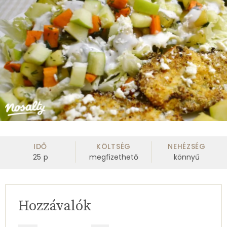
IDŐ
KÖLTSÉG
NEHÉZSÉG
25
p
megfizethető
könnyű
Hozzávalók