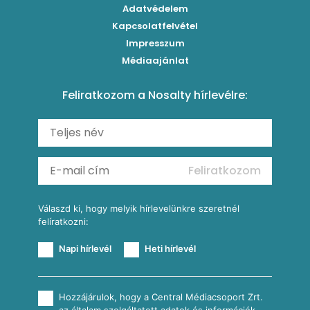
Klasszikus paprikás krumpli
Grillezettkukorica-saláta fűszeres garnélanyársakkal
Egytálételek
Adatvédelem
Brassói
Szaftos paprikás csirke
Kapcsolatfelvétel
Kukoricás-újhagymás lepény
Levesek
Impresszum
Roston csirkemell
Sült paprikás alfredo
Kukoricás tortilla
Torták
Médiaajánlat
Amerikai palacsinta
Paprikás-juhtúrós hajtovány
Csirkés-kukoricás pite
Tésztareceptek
Feliratkozom a Nosalty hírlevélre:
Carbonara
Shakshuka
Mexikói húsleves kukorica salsával
Saláták
Ratatouille
Almás-kéksajtos kukoricasaláta
Köretek
Mexikói kukoricasaláta
Reggeli receptek
Feliratkozom
További receptkategóriák
Válaszd ki, hogy melyik hírlevelünkre szeretnél
felíratkozni:
Napi hírlevél
Heti hírlevél
Hozzájárulok, hogy a Central Médiacsoport Zrt.
az általam szolgáltatott adatok és információk