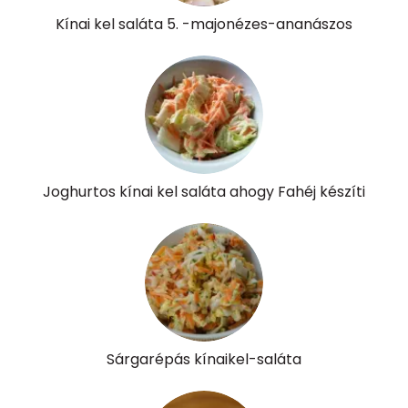
Kolin:
32 mg
Kínai kel saláta 5. -majonézes-ananászos
Retinol - A vitamin:
13 micro
α-karotin
1339 micro
β-karotin
3404 micro
β-crypt
7 micro
Joghurtos kínai kel saláta ahogy Fahéj készíti
Likopin
0 micro
Lut-zea
1193 micro
Összesen
179 kcal
Sárgarépás kínaikel-saláta