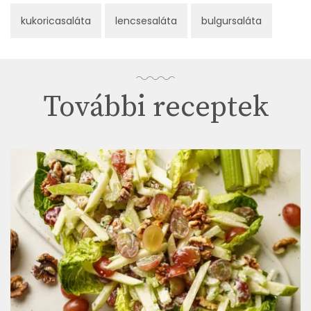
kukoricasaláta
lencsesaláta
bulgursaláta
További receptek