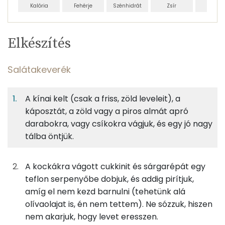
Kalória
Fehérje
Szénhidrát
Zsír
Víz
Egy
4
100
Elkészítés
adagban
adagban
grammban
TÁPANYAGTARTALOM
Salátakeverék
2%
7%
2%
Egy
4
100
Fehérje
Szénhidrát
Zsír
adagban
adagban
grammban
A kínai kelt (csak a friss, zöld leveleit), a
káposztát, a zöld vagy a piros almát apró
Salátakeverék
2%
7%
2%
88%
darabokra, vagy csíkokra vágjuk, és egy jó nagy
Fehérje
Szénhidrát
Zsír
Víz
93g
kínai kel
14 kcal
tálba öntjük.
TOP ásványi anyagok
88g
káposzta
18 kcal
Nátrium
A kockákra vágott cukkinit és sárgarépát egy
teflon serpenyőbe dobjuk, és addig pirítjuk,
63g
alma
29 kcal
Kálcium
amíg el nem kezd barnulni (tehetünk alá
olívaolajat is, én nem tettem). Ne sózzuk, hiszen
43g
sárgarépa
16 kcal
Foszfor
nem akarjuk, hogy levet eresszen.