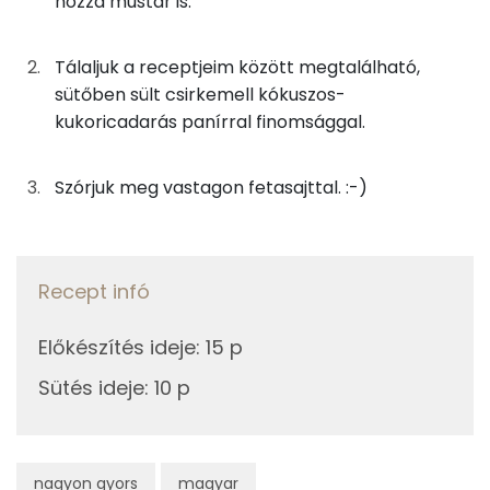
hozzá mustár is.
10g
feta sajt
27 kcal
Zsír
Tálaljuk a receptjeim között megtalálható,
3g
mustár
2 kcal
Összesen
6.8 g
sütőben sült csirkemell kókuszos-
kukoricadarás panírral finomsággal.
Telített zsírsav
1 g
Összesen
179 kcal
Szórjuk meg vastagon fetasajttal. :-)
Egyszeresen telítetlen zsírsav:
1 g
Többszörösen telítetlen zsírsav
0 g
Recept infó
Koleszterin
9 mg
Előkészítés ideje
:
15 p
Ásványi anyagok
Sütés ideje
:
10 p
Összesen
1391.1 g
Cink
1 mg
nagyon gyors
magyar