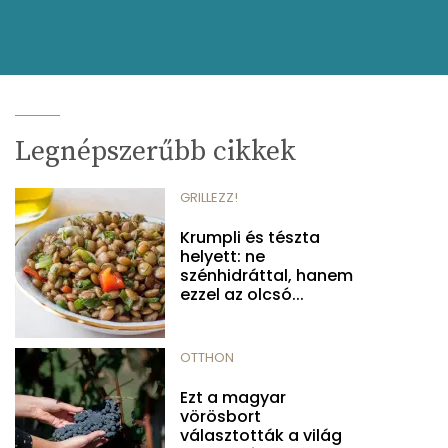
Legnépszerűbb cikkek
GRILLEZZ!
Krumpli és tészta
helyett: ne
szénhidráttal, hanem
ezzel az olcsó...
OTTHON
Ezt a magyar
vörösbort
választották a világ