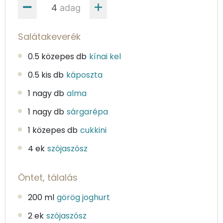
adag
Salátakeverék
0.5 közepes db
kínai kel
0.5 kis db
káposzta
1 nagy db
alma
1 nagy db
sárgarépa
1 közepes db
cukkini
4 ek
szójaszósz
Öntet, tálalás
200 ml
görög joghurt
2 ek
szójaszósz