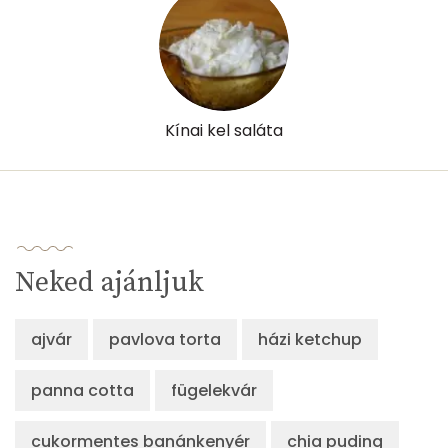
Kínai kel saláta
Neked ajánljuk
ajvár
pavlova torta
házi ketchup
panna cotta
fügelekvár
cukormentes banánkenyér
chia puding