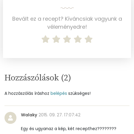
Összesen
24.7 g
Cukor
13 mg
Bevált ez a recept? Kíváncsiak vagyunk a
véleményedre!
Élelmi rost
6 mg
Víz
Összesen
295.6 g
Hozzászólások (
2
)
Vitaminok
Összesen
0
A hozzászólás íráshoz
belépés
szükséges!
A vitamin (RAE):
352 micro
Walaky
2015. 09. 27. 17:07:42
B6 vitamin:
1 mg
Egy és ugyanaz a kép, két recepthez????????
B12 Vitamin:
0 micro