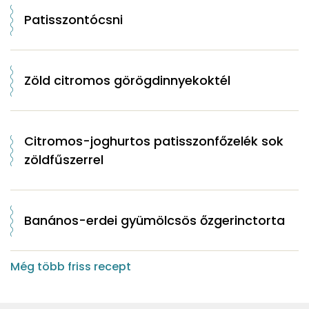
Patisszontócsni
Zöld citromos görögdinnyekoktél
Citromos-joghurtos patisszonfőzelék sok
zöldfűszerrel
Banános-erdei gyümölcsös őzgerinctorta
Még több friss recept