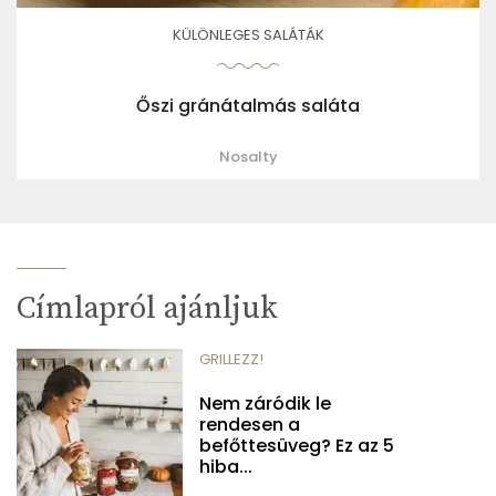
KÜLÖNLEGES SALÁTÁK
Őszi gránátalmás saláta
Nosalty
Címlapról ajánljuk
GRILLEZZ!
Nem záródik le
rendesen a
befőttesüveg? Ez az 5
hiba...