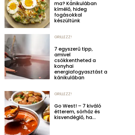
ma? Kánikulában
kímélő, hideg
fogásokkal
készültünk
GRILLEZZ!
7 egyszerű tipp,
amivel
csökkentheted a
konyhai
energiafogyasztást a
kánikulában
GRILLEZZ!
Go West! – 7 kiváló
étterem, sörház és
kisvendéglő, ha...