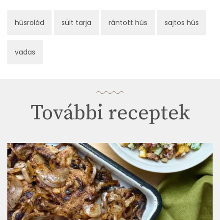
húsrolád
sült tarja
rántott hús
sajtos hús
vadas
További receptek