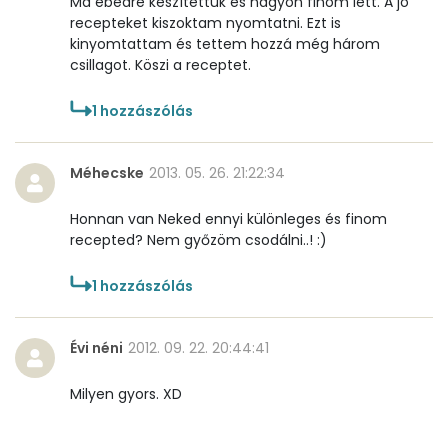
Ma ebédre készítettük és nagyon finom lett. A jó
Összesen
25.6 g
recepteket kiszoktam nyomtatni. Ezt is
kinyomtattam és tettem hozzá még három
Cukor
8 mg
csillagot. Köszi a receptet.
Élelmi rost
2 mg
1
hozzászólás
Víz
Méhecske
2013. 05. 26. 21:22:34
Összesen
220 g
Honnan van Neked ennyi különleges és finom
recepted? Nem győzöm csodálni..! :)
Vitaminok
1
hozzászólás
Összesen
0
Évi néni
2012. 09. 22. 20:44:41
A vitamin (RAE):
22 micro
Milyen gyors. XD
B6 vitamin:
1 mg