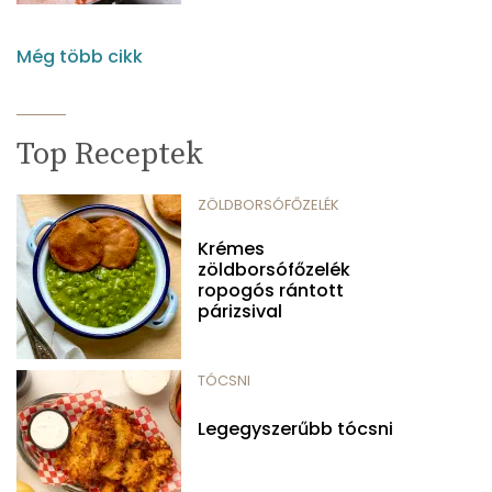
Még több cikk
Top Receptek
ZÖLDBORSÓFŐZELÉK
Krémes
zöldborsófőzelék
ropogós rántott
párizsival
TÓCSNI
Legegyszerűbb tócsni