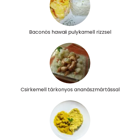
Kolin:
120 mg
Retinol - A vitamin:
12 micro
Baconös hawaii pulykamell rizzsel
α-karotin
0 micro
β-karotin
123 micro
β-crypt
1 micro
Likopin
0 micro
Csirkemell tárkonyos ananászmártással
Lut-zea
213 micro
Összesen
474 kcal