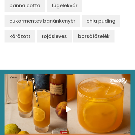
panna cotta
fügelekvár
cukormentes banánkenyér
chia puding
körözött
tojásleves
borsófőzelék