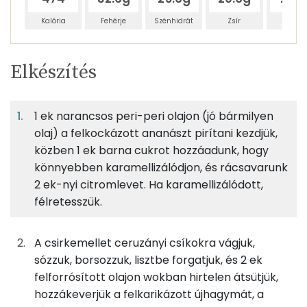
Kalória
Fehérje
Szénhidrát
Zsír
Víz
Egy
3
100
Elkészítés
adagban
adagban
grammban
TÁPANYAGTARTALOM
1 ek narancsos peri-peri olajon (jó bármilyen
11%
9%
7%
Egy
3
100
Fehérje
Szénhidrát
Zsír
adagban
adagban
grammban
olaj) a felkockázott ananászt pirítani kezdjük,
közben 1 ek barna cukrot hozzáadunk, hogy
könnyebben karamellizálódjon, és rácsavarunk
11%
9%
7%
73%
133g
csirkemellfilé
160 kcal
Fehérje
Szénhidrát
Zsír
Víz
2 ek-nyi citromlevet. Ha karamellizálódott,
félretesszük.
TOP ásványi anyagok
17g
finomliszt
61 kcal
Nátrium
0g
só
0 kcal
A csirkemellet ceruzányi csíkokra vágjuk,
sózzuk, borsozzuk, lisztbe forgatjuk, és 2 ek
Foszfor
0g
bors
0 kcal
felforrósított olajon wokban hirtelen átsütjük,
hozzákeverjük a felkarikázott újhagymát, a
Magnézium
3g
napraforgó olaj
24 kcal