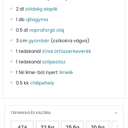
2 dl
zöldség alaplé
1 db
újhagyma
0.5 dl
napraforgó olaj
3 cm
gyömbér
(csíkokra vágva)
1 teáskanál
kínai ötfűszerkeverék
1 teáskanál
szójaszósz
1 fél lime-ból nyert
limelé
0.5 kk
chilipehely
TÁPANYAG ÉS KALÓRIA
474
32.6g
25.6g
20.6g
220