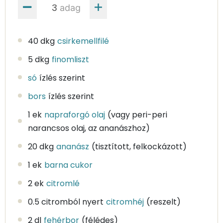
adag
40 dkg
csirkemellfilé
5 dkg
finomliszt
só
ízlés szerint
bors
ízlés szerint
1 ek
napraforgó olaj
(vagy peri-peri
narancsos olaj, az ananászhoz)
20 dkg
ananász
(tisztított, felkockázott)
1 ek
barna cukor
2 ek
citromlé
0.5 citromból nyert
citromhéj
(reszelt)
2 dl
fehérbor
(félédes)