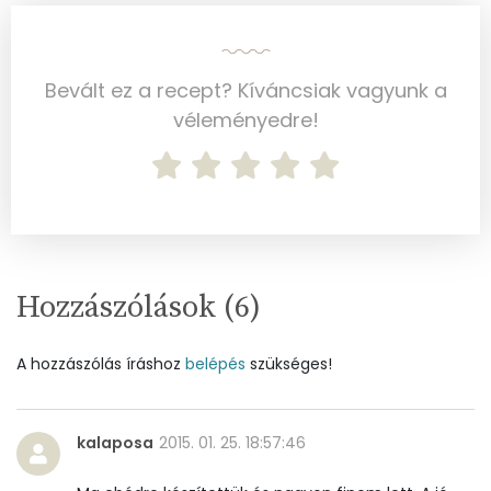
Szelén
36 mg
Bevált ez a recept? Kíváncsiak vagyunk a
Kálcium
39 mg
véleményedre!
Vas
1 mg
Magnézium
60 mg
Foszfor
329 mg
Nátrium
375 mg
Hozzászólások (
6
)
Réz
0 mg
A hozzászólás íráshoz
belépés
szükséges!
Mangán
1 mg
kalaposa
2015. 01. 25. 18:57:46
Szénhidrát