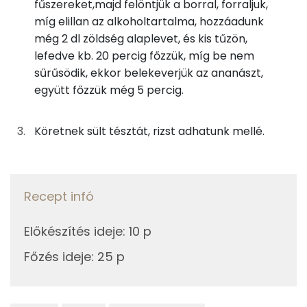
fűszereket,majd felöntjük a borral, forraljuk,
Kálcium
míg elillan az alkoholtartalma, hozzáadunk
67g
ananász
17 kcal
még 2 dl zöldség alaplevet, és kis tűzön,
Szelén
lefedve kb. 20 percig főzzük, míg be nem
3g
barna cukor
13 kcal
sűrűsödik, ekkor belekeverjük az ananászt,
TOP vitaminok
együtt főzzük még 5 percig.
5g
citromlé
1 kcal
Kolin:
1g
citromhéj
0 kcal
Köretnek sült tésztát, rizst adhatunk mellé.
C vitamin:
67g
fehérbor
55 kcal
Niacin - B3 vitamin:
67g
zöldség alaplé
5 kcal
Recept infó
E vitamin:
31g
újhagyma
6 kcal
Előkészítés ideje
:
10 p
B6 vitamin:
14g
napraforgó olaj
125 kcal
Főzés ideje
:
25 p
Fehérje
6g
gyömbér
5 kcal
Összesen
32.6 g