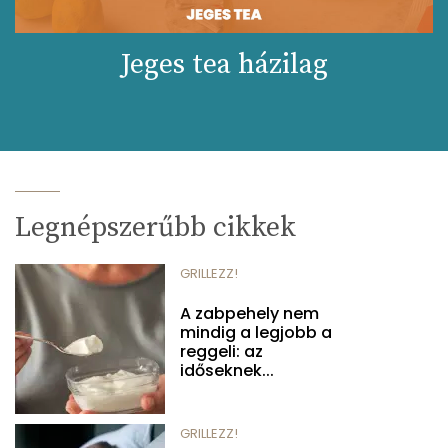
Jeges tea házilag
Legnépszerűbb cikkek
GRILLEZZ!
A zabpehely nem
mindig a legjobb a
reggeli: az
időseknek...
GRILLEZZ!