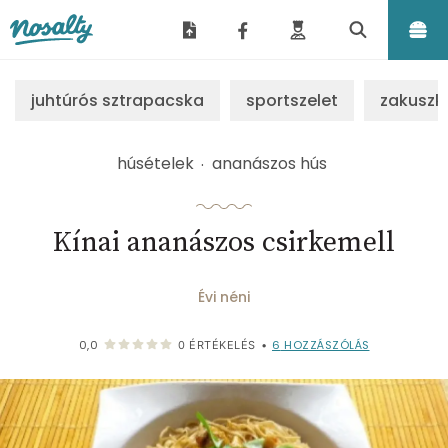
Nosalty
juhtúrós sztrapacska
sportszelet
zakuszk
húsételek
ananászos hús
Kínai ananászos csirkemell
Évi néni
6
HOZZÁSZÓLÁS
0,0
0
ÉRTÉKELÉS
•