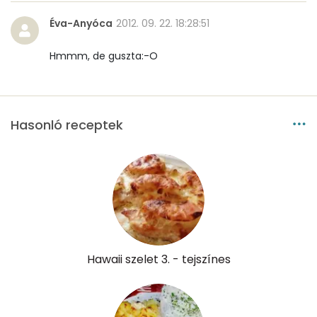
B12 Vitamin:
0 micro
Éva-Anyóca
2012. 09. 22. 18:28:51
E vitamin:
8 mg
Hmmm, de guszta:-O
C vitamin:
25 mg
D vitamin:
1 micro
Hasonló receptek
K vitamin:
40 micro
Tiamin - B1 vitamin:
0 mg
Riboflavin - B2 vitamin:
0 mg
Niacin - B3 vitamin:
13 mg
Hawaii szelet 3. - tejszínes
Pantoténsav - B5 vitamin:
0 mg
Folsav - B9-vitamin:
38 micro