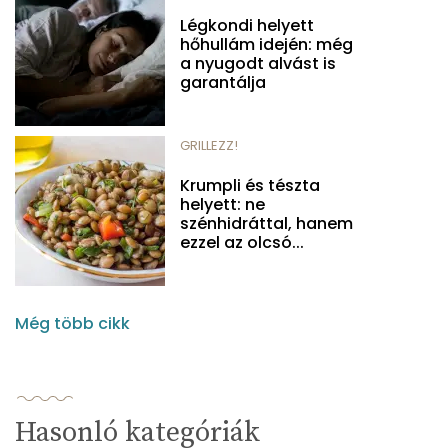
Légkondi helyett
hőhullám idején: még
a nyugodt alvást is
garantálja
GRILLEZZ!
Krumpli és tészta
helyett: ne
szénhidráttal, hanem
ezzel az olcsó...
Még több cikk
Hasonló kategóriák