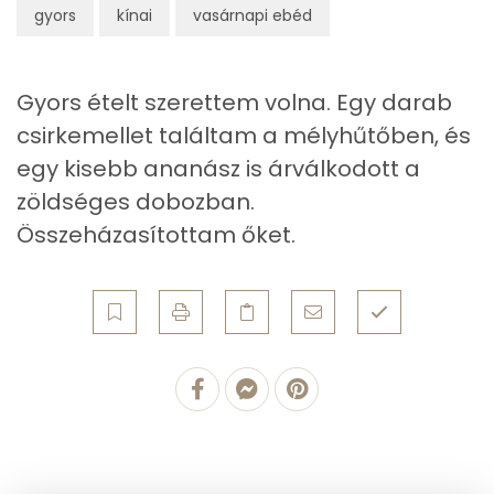
0g
kínai ötfűszerkeverék
0 kcal
gyors
kínai
vasárnapi ebéd
2g
szójaszósz
1 kcal
Zsír
Gyors ételt szerettem volna. Egy darab
5g
limelé
1 kcal
Összesen
20.6 g
csirkemellet találtam a mélyhűtőben, és
0g
chilipehely
0 kcal
Telített zsírsav
3 g
egy kisebb ananász is árválkodott a
zöldséges dobozban.
Egyszeresen telítetlen zsírsav:
9 g
Összesen
474 kcal
Összeházasítottam őket.
Többszörösen telítetlen zsírsav
7 g
Koleszterin
97 mg
Ásványi anyagok
Összesen
843.1 g
Cink
1 mg