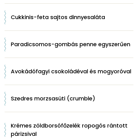
Cukkinis-feta sajtos dinnyesaláta
Paradicsomos-gombás penne egyszerűen
Avokádófagyi csokoládéval és mogyoróval
Szedres morzsasüti (crumble)
Krémes zöldborsófőzelék ropogós rántott
párizsival