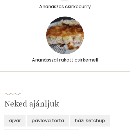
Ananászos csirkecurry
Ananásszal rakott csirkemell
Neked ajánljuk
ajvár
pavlova torta
házi ketchup