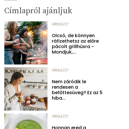
Címlapról ajánljuk
GRILLEZZ!
Olcsó, de könnyen
ráfizethetsz az előre
pácolt grillhúsra -
Mondjuk,...
GRILLEZZ!
Nem záródik le
rendesen a
befőttesüveg? Ez az 5
hiba...
GRILLEZZ!
Honnan ered a