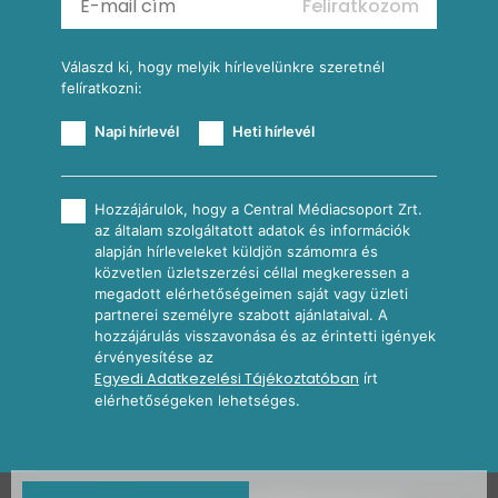
Feliratkozom
További receptkategóriák
Válaszd ki, hogy melyik hírlevelünkre szeretnél
felíratkozni:
Napi hírlevél
Heti hírlevél
Hozzájárulok, hogy a Central Médiacsoport Zrt.
az általam szolgáltatott adatok és információk
alapján hírleveleket küldjön számomra és
közvetlen üzletszerzési céllal megkeressen a
megadott elérhetőségeimen saját vagy üzleti
partnerei személyre szabott ajánlataival. A
hozzájárulás visszavonása és az érintetti igények
érvényesítése az
Egyedi Adatkezelési Tájékoztatóban
írt
elérhetőségeken lehetséges.