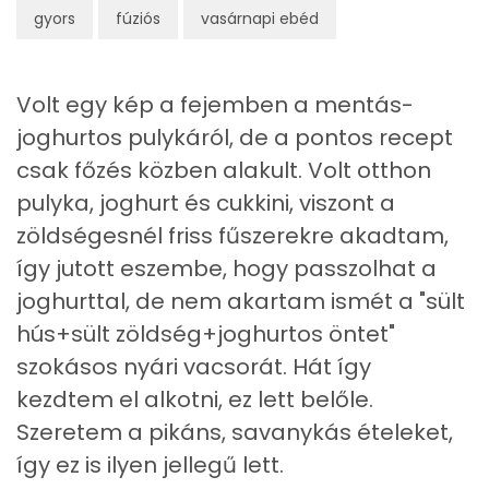
gyors
fúziós
vasárnapi ebéd
Egyszeresen telítetlen zsírsav:
9 g
Többszörösen telítetlen zsírsav
3 g
Volt egy kép a fejemben a mentás-
joghurtos pulykáról, de a pontos recept
Koleszterin
92 mg
csak főzés közben alakult. Volt otthon
pulyka, joghurt és cukkini, viszont a
Ásványi anyagok
zöldségesnél friss fűszerekre akadtam,
Összesen
2007.1 g
így jutott eszembe, hogy passzolhat a
joghurttal, de nem akartam ismét a "sült
Cink
3 mg
hús+sült zöldség+joghurtos öntet"
Szelén
26 mg
szokásos nyári vacsorát. Hát így
kezdtem el alkotni, ez lett belőle.
Kálcium
287 mg
Szeretem a pikáns, savanykás ételeket,
Vas
4 mg
így ez is ilyen jellegű lett.