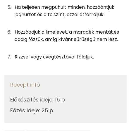
0g
koriander
0 kcal
Ha teljesen megpuhult minden, hozzáöntjük
Kolin:
joghurtot és a tejszínt, ezzel átforraljuk.
45g
menta
32 kcal
Niacin - B3 vitamin:
2g
limelé
0 kcal
Hozzáadjuk a limelevet, a maradék mentát,és
Lut-zea
addig főzzük, amíg kívánt sűrűségű nem lesz.
6g
olívaolaj
53 kcal
E vitamin:
Rizzsel vagy üvegtésztával tálaljuk.
Összesen
401 kcal
Fehérje
Összesen
29.1 g
Recept infó
Előkészítés ideje
:
15 p
Zsír
Főzés ideje
:
25 p
Összesen
22 g
Telített zsírsav
8 g