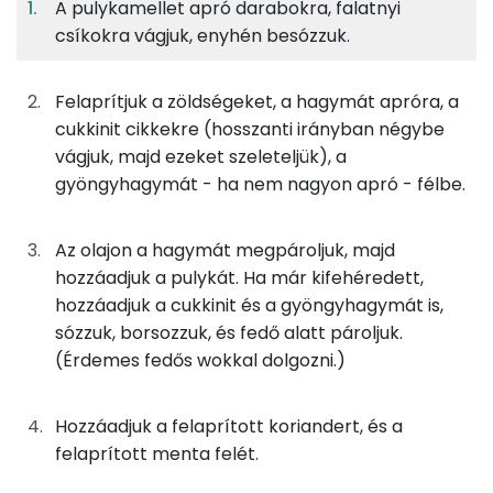
A pulykamellet apró darabokra, falatnyi
7%
6%
6%
Egy
4
100
Fehérje
Szénhidrát
Zsír
adagban
adagban
grammban
csíkokra vágjuk, enyhén besózzuk.
7%
6%
6%
81%
Felaprítjuk a zöldségeket, a hagymát apróra, a
100g
pulykamell
157 kcal
Fehérje
Szénhidrát
Zsír
Víz
cukkinit cikkekre (hosszanti irányban négybe
TOP ásványi anyagok
100g
cukkini
16 kcal
vágjuk, majd ezeket szeleteljük), a
gyöngyhagymát - ha nem nagyon apró - félbe.
Nátrium
23g
lilahagyma
8 kcal
Foszfor
Az olajon a hagymát megpároljuk, majd
50g
ecetes gyöngyhagyma
23 kcal
hozzáadjuk a pulykát. Ha már kifehéredett,
Kálcium
hozzáadjuk a cukkinit és a gyöngyhagymát is,
75g
joghurt
46 kcal
sózzuk, borsozzuk, és fedő alatt pároljuk.
Magnézium
50g
főzőtejszín
66 kcal
(Érdemes fedős wokkal dolgozni.)
Szelén
3g
só
0 kcal
Hozzáadjuk a felaprított koriandert, és a
TOP vitaminok
felaprított menta felét.
0g
fehér bors
0 kcal
C vitamin: