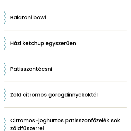
Balatoni bowl
Házi ketchup egyszerűen
Patisszontócsni
Zöld citromos görögdinnyekoktél
Citromos-joghurtos patisszonfőzelék sok
zöldfűszerrel