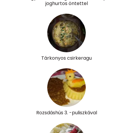
joghurtos öntettel
K vitamin:
9 micro
Tiamin - B1 vitamin:
0 mg
Riboflavin - B2 vitamin:
1 mg
Niacin - B3 vitamin:
7 mg
Tárkonyos csirkeragu
Pantoténsav - B5 vitamin:
0 mg
Folsav - B9-vitamin:
92 micro
Kolin:
31 mg
Retinol - A vitamin:
70 micro
Rozsdáshús 3. -puliszkával
α-karotin
0 micro