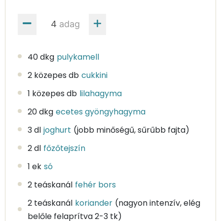
adag
40 dkg
pulykamell
2 közepes db
cukkini
1 közepes db
lilahagyma
20 dkg
ecetes gyöngyhagyma
3 dl
joghurt
(jobb minőségű, sűrűbb fajta)
2 dl
főzőtejszín
1 ek
só
2 teáskanál
fehér bors
2 teáskanál
koriander
(nagyon intenzív, elég
belőle felaprítva 2-3 tk)