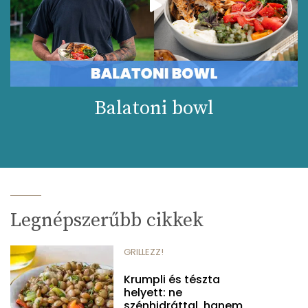
Balatoni bowl
Legnépszerűbb cikkek
GRILLEZZ!
Krumpli és tészta
helyett: ne
szénhidráttal, hanem