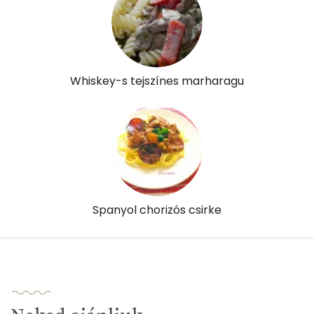
β-karotin
129 micro
β-crypt
0 micro
Likopin
0 micro
Whiskey-s tejszínes marharagu
Lut-zea
2020 micro
Összesen
401 kcal
Spanyol chorizós csirke