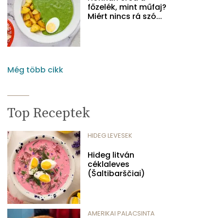
főzelék, mint műfaj?
Miért nincs rá szó...
Még több cikk
Top Receptek
HIDEG LEVESEK
Hideg litván
céklaleves
(Šaltibarščiai)
AMERIKAI PALACSINTA