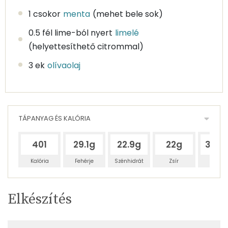
1 csokor
menta
(mehet bele sok)
0.5 fél lime-ból nyert
limelé
(helyettesíthető citrommal)
3 ek
olívaolaj
TÁPANYAG ÉS KALÓRIA
401
29.1g
22.9g
22g
321.
Kalória
Fehérje
Szénhidrát
Zsír
Víz
Egy
4
100
Elkészítés
adagban
adagban
grammban
TÁPANYAGTARTALOM