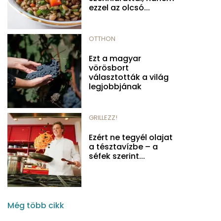
ezzel az olcsó...
OTTHON
Ezt a magyar
vörösbort
választották a világ
legjobbjának
GRILLEZZ!
Ezért ne tegyél olajat
a tésztavízbe – a
séfek szerint...
Még több cikk