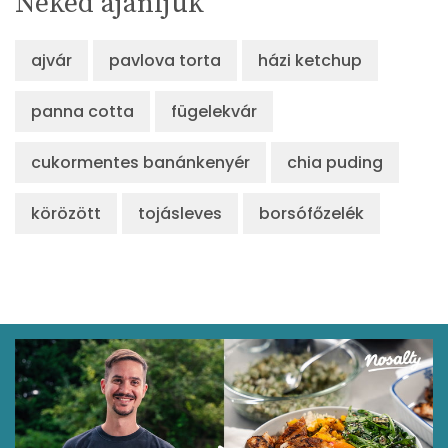
Neked ajánljuk
ajvár
pavlova torta
házi ketchup
panna cotta
fügelekvár
cukormentes banánkenyér
chia puding
körözött
tojásleves
borsófőzelék