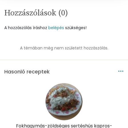
Víz
Hozzászólások (
0
)
Összesen
321.5 g
A hozzászólás íráshoz
belépés
szükséges!
Vitaminok
Összesen
0
A témában még nem született hozzászólás.
A vitamin (RAE):
176 micro
Hasonló receptek
B6 vitamin:
1 mg
B12 Vitamin:
1 micro
E vitamin:
1 mg
C vitamin:
34 mg
D vitamin:
3 micro
Fokhagymás-zöldséges sertéshús kapros-