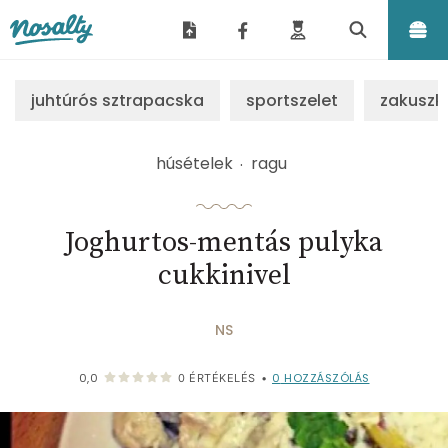
Nosalty
juhtúrós sztrapacska
sportszelet
zakuszk
húsételek
ragu
Joghurtos-mentás pulyka
cukkinivel
NS
0
HOZZÁSZÓLÁS
0,0
0
ÉRTÉKELÉS
•