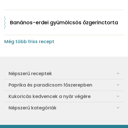
Banános-erdei gyümölcsös őzgerinctorta
Még több friss recept
Népszerű receptek
Frankfurti leves
Paprika és paradicsom főszerepben
Egyszerű muffin
Pan con Tomate
Kukoricás kedvencek a nyár végére
Aranygaluska
Paradicsom és paprika eltevése télre
Legfinomabb főtt kukorica
Népszerű kategóriák
Egyszerű paradicsomleves
Mézes-mascarponés sült paradicsom
Ropogós kukoricás fritters
Ebéd receptek
Egyszerű krumplifőzelék
Paradicsomos húsgombóc
Bang bang kukorica
Aprósütemények