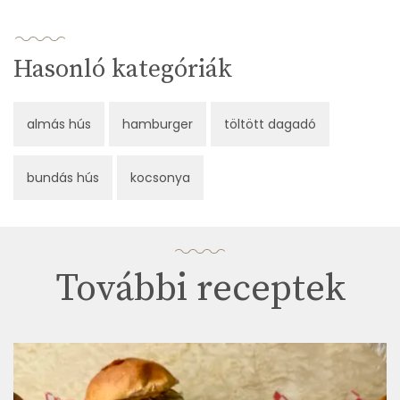
Hasonló kategóriák
almás hús
hamburger
töltött dagadó
bundás hús
kocsonya
További receptek