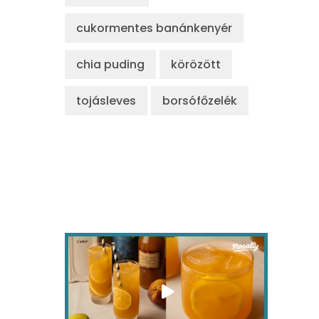
cukormentes banánkenyér
chia puding
körözött
tojásleves
borsófőzelék