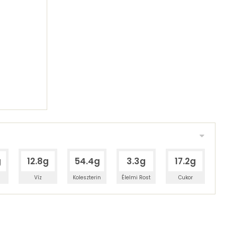
g
12.8g
54.4g
3.3g
17.2g
Víz
Koleszterin
Élelmi Rost
Cukor
 adagban
100 grammban