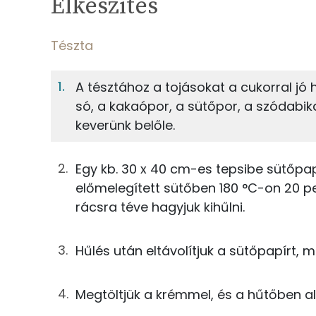
Elkészítés
8%
Fehérje
S
Egy adagban
12
Tészta
Tészta
8%
45%
A tésztához a tojásokat a cukorral jó h
Fehérje
Szénhidrát
17g
finomliszt
só, a kakaópor, a sütőpor, a szódabika
keverünk belőle.
TOP ásványi anyagok
2g
cukrozatlan kakaópor
Foszfor
0g
sütőpor
Egy kb. 30 x 40 cm-es tepsibe sütőpap
előmelegített sütőben 180 °C-on 20 pe
Kálcium
0g
szódabikarbóna
rácsra téve hagyjuk kihűlni.
Nátrium
0g
só
Hűlés után eltávolítjuk a sütőpapírt, 
Magnézium
9g
tojás
Szelén
Megtöltjük a krémmel, és a hűtőben al
7g
napraforgó olaj