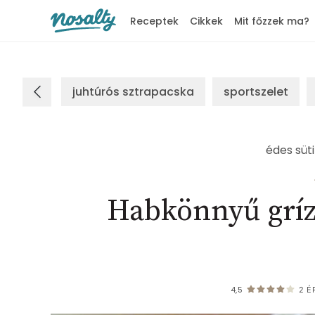
Receptek
Cikkek
Mit főzzek ma?
Nosalty
juhtúrós sztrapacska
sportszelet
édes süti
Habkönnyű gríz
4,5
2
É