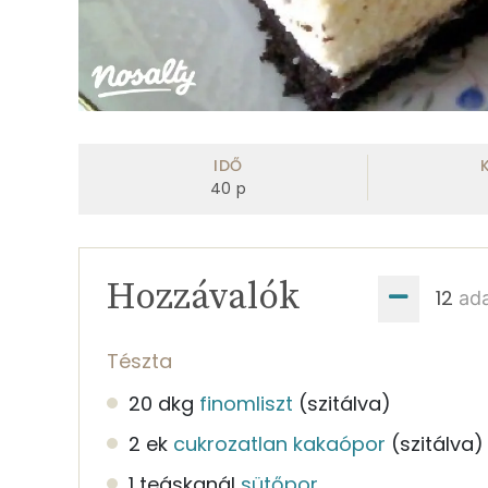
IDŐ
40
p
Hozzávalók
ad
Tészta
20 dkg
finomliszt
(szitálva)
2 ek
cukrozatlan kakaópor
(szitálva)
1 teáskanál
sütőpor