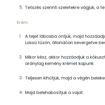
8g
tej
Tetszés szerinti szeletekre vágjuk, a 
Fehérje
8g
cukor
Krém
Összesen
Krém
A tejet lábosba öntjük, majd hozzáadju
Zsír
4g
búzadara
Lassú tűzön, állandóan kevergetve bes
Összesen
4g
cukor
Mikor kész, akkor hozzáadjuk a kókuszt
Telített zsírsav
1g
vaníliás cukor
aránylag kemény krémet kapunk.
Egyszeresen telítetlen zsírsav:
13g
kókuszreszelék
Teljesen kihűtjük, majd a végén belekeve
Többszörösen telítetlen zsírsav
0g
só
Koleszterin
Majd belehabosítjuk a vajat.
4g
vaj