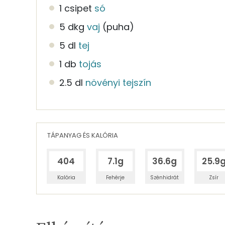
1 csipet
só
5 dkg
vaj
(puha)
5 dl
tej
1 db
tojás
2.5 dl
növényi tejszín
TÁPANYAG ÉS KALÓRIA
404
7.1g
36.6g
25.9
Kalória
Fehérje
Szénhidrát
Zsír
Egy adagban
12
TÁPANYAGTARTALOM