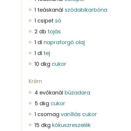
1 teáskanál
szódabikarbóna
1 csipet
só
2 db
tojás
1 dl
napraforgó olaj
1 dl
tej
10 dkg
cukor
Krém
4 evőkanál
búzadara
5 dkg
cukor
1 csomag
vaníliás cukor
15 dkg
kókuszreszelék