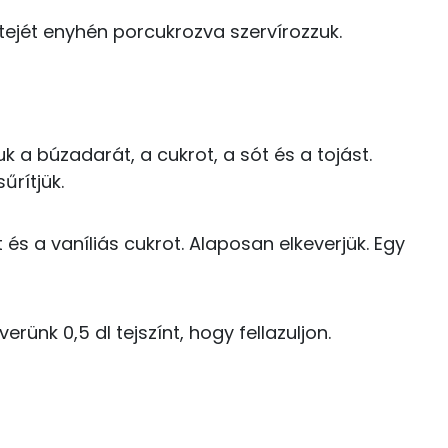
5 kcal
tetejét enyhén porcukrozva szervírozzuk.
32 kcal
7.1 g
k a búzadarát, a cukrot, a sót és a tojást.
14 kcal
űrítjük.
25.9 g
16 kcal
 és a vaníliás cukrot. Alaposan elkeverjük. Egy
16 g
3 kcal
5 g
83 kcal
rünk 0,5 dl tejszínt, hogy fellazuljon.
3 g
0 kcal
54 mg
30 kcal