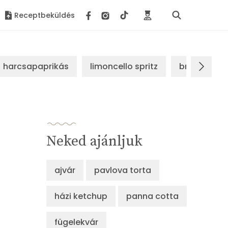
Receptbeküldés
harcsapaprikás
limoncello spritz
brassói sz
Neked ajánljuk
ajvár
pavlova torta
házi ketchup
panna cotta
fügelekvár