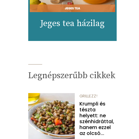
Jeges tea házilag
Legnépszerűbb cikkek
GRILLEZZ!
Krumpli és
tészta
helyett: ne
szénhidráttal,
hanem ezzel
az olcsó...