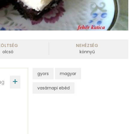
KÖLTSÉG
NEHÉZSÉG
olcsó
könnyű
gyors
magyar
ag
vasárnapi ebéd