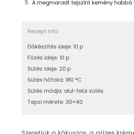
42g
tej
Ásványi anyagok
A megmaradt tejszínt kemény habbá ve
5g
tojás
Összesen
21g
növényi tejszín
Cink
Recept infó
Szelén
Előkészítés ideje
:
10 p
Összesen
Kálcium
Főzés ideje
:
10 p
Sütés ideje
:
20 p
Vas
Sütés hőfoka
:
180 °C
Magnézium
Sütés módja
:
alul-felül sütés
Foszfor
Tepsi mérete
:
30×40
Nátrium
Réz
Szeretjük a kókuszos, a grízes krém