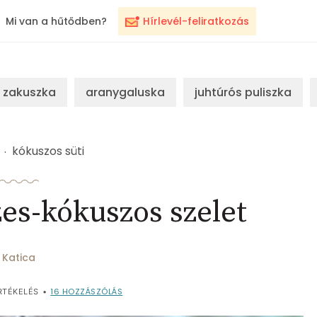
Mi van a hűtődben?
Hírlevél-feliratkozás
zakuszka
aranygaluska
juhtúrós puliszka
kókuszos süti
es-kókuszos szelet
Katica
16
HOZZÁSZÓLÁS
RTÉKELÉS
•