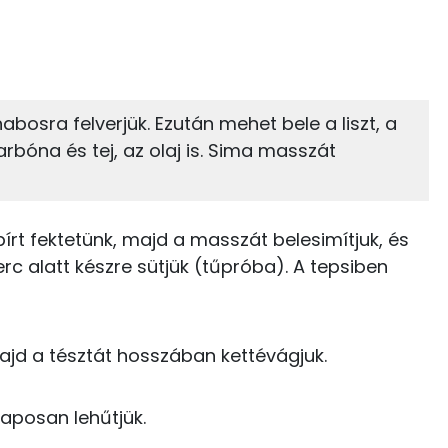
45%
31%
zénhidrát
Zsír
 adagban
100 grammban
31%
16%
abosra felverjük. Ezután mehet bele a liszt, a
Zsír
Víz
61 kcal
rbóna és tej, az olaj is. Sima masszát
TOP vitaminok
4 kcal
Kolin:
0 kcal
írt fektetünk, majd a masszát belesimítjuk, és
rc alatt készre sütjük (tűpróba). A tepsiben
E vitamin:
0 kcal
Niacin - B3 vitamin:
0 kcal
majd a tésztát hosszában kettévágjuk.
C vitamin:
12 kcal
Riboflavin - B2 vitamin:
aposan lehűtjük.
63 kcal