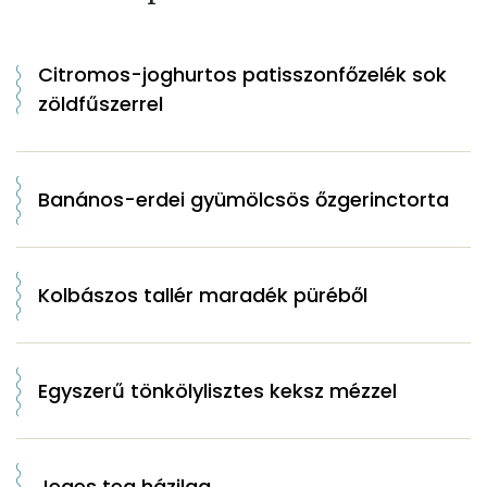
Citromos-joghurtos patisszonfőzelék sok
zöldfűszerrel
Banános-erdei gyümölcsös őzgerinctorta
Kolbászos tallér maradék püréből
Egyszerű tönkölylisztes keksz mézzel
Jeges tea házilag