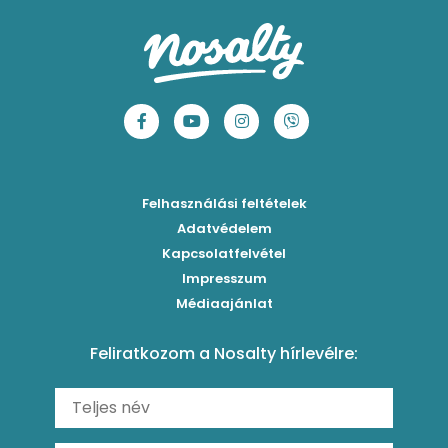
Paradicsomos húsgombóc
Bang bang kukorica
Aprósütemények
Klasszikus madártej
Paradicsomos flat tart leveles tésztából
Szójás-vajas grillkukoricák
Sütemények
Fasírt
Bazsalikomos-paradicsomos spagetti
Tex-Mex kukorica-krémleves
Mentes receptek
Borsófőzelék
Sültparadicsomszószos gnocchi
Koreai chilis kukorica
Sütés nélküli sütik
Chilis bab
Marinált paradicsomos tésztasaláta
Laktató kukorica chowder
Főzelékreceptek
Bolognai spagetti
Fűszeres, zöldséges rizzsel töltött paprika
Corn ribs
Húsételek
Felhasználási feltételek
Paradicsomos húsgombóc
Klasszikus paprikás krumpli
Grillezettkukorica-saláta fűszeres garnélanyársakkal
Egytálételek
Adatvédelem
Brassói
Szaftos paprikás csirke
Kapcsolatfelvétel
Kukoricás-újhagymás lepény
Levesek
Impresszum
Roston csirkemell
Sült paprikás alfredo
Kukoricás tortilla
Torták
Médiaajánlat
Amerikai palacsinta
Paprikás-juhtúrós hajtovány
Csirkés-kukoricás pite
Tésztareceptek
Feliratkozom a Nosalty hírlevélre:
Carbonara
Shakshuka
Mexikói húsleves kukorica salsával
Saláták
Ratatouille
Almás-kéksajtos kukoricasaláta
Köretek
Mexikói kukoricasaláta
Reggeli receptek