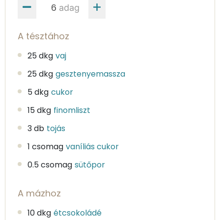
adag
A tésztához
25 dkg
vaj
25 dkg
gesztenyemassza
5 dkg
cukor
15 dkg
finomliszt
3 db
tojás
1 csomag
vaníliás cukor
0.5 csomag
sütőpor
A mázhoz
10 dkg
étcsokoládé