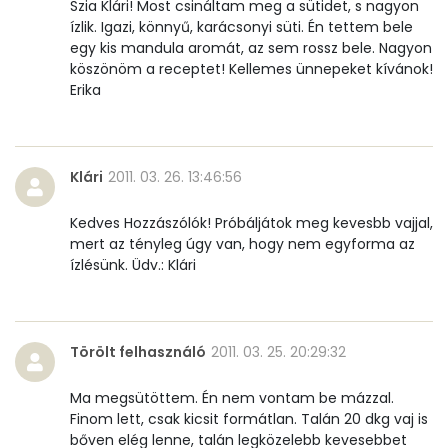
Szia Klári! Most csináltam meg a sütidet, s nagyon
Riboflavin - B2 vitamin:
0 mg
ízlik. Igazi, könnyű, karácsonyi süti. Én tettem bele
egy kis mandula aromát, az sem rossz bele. Nagyon
Niacin - B3 vitamin:
0 mg
köszönöm a receptet! Kellemes ünnepeket kívánok!
Erika
Pantoténsav - B5 vitamin:
0 mg
Folsav - B9-vitamin:
19 micro
Klári
2011. 03. 26. 13:46:56
Kolin:
83 mg
Kedves Hozzászólók! Próbáljátok meg kevesbb vajjal,
mert az tényleg úgy van, hogy nem egyforma az
Retinol - A vitamin:
374 micro
ízlésünk. Üdv.: Klári
α-karotin
1 micro
β-karotin
83 micro
Törölt felhasználó
2011. 03. 25. 20:29:32
β-crypt
2 micro
Ma megsütöttem. Én nem vontam be mázzal.
Finom lett, csak kicsit formátlan. Talán 20 dkg vaj is
Likopin
0 micro
bőven elég lenne, talán legközelebb kevesebbet