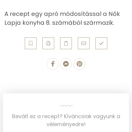
Koleszterin
199 mg
A recept egy apró módosítással a Nők
Lapja konyha 8. számából származik.
Ásványi anyagok
Összesen
511 g
Cink
1 mg
Szelén
17 mg
Kálcium
112 mg
Vas
2 mg
Magnézium
34 mg
Bevált ez a recept? Kíváncsiak vagyunk a
Foszfor
220 mg
véleményedre!