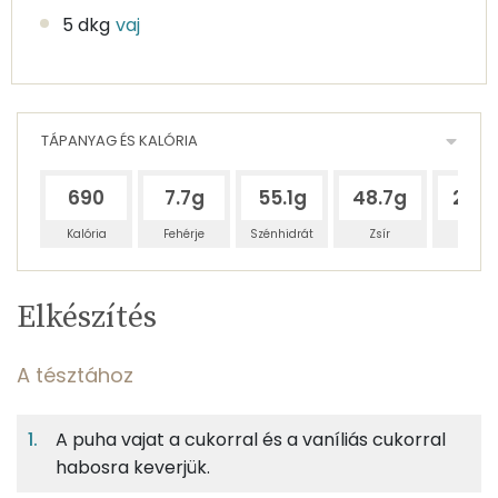
5 dkg
vaj
TÁPANYAG ÉS KALÓRIA
690
7.7g
55.1g
48.7g
29.7
Kalória
Fehérje
Szénhidrát
Zsír
Víz
Egy
6
100
Elkészítés
adagban
adagban
grammban
TÁPANYAGTARTALOM
A tésztához
6%
39%
35%
Egy
6
100
Fehérje
Szénhidrát
Zsír
adagban
adagban
grammban
A puha vajat a cukorral és a vaníliás cukorral
habosra keverjük.
A tésztához
6%
39%
35%
21%
Fehérje
Szénhidrát
Zsír
Víz