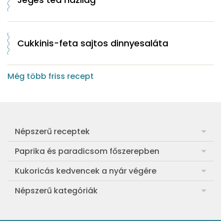
Cukkinis-feta sajtos dinnyesaláta
Még több friss recept
Népszerű receptek
Frankfurti leves
Paprika és paradicsom főszerepben
Egyszerű muffin
Pan con Tomate
Kukoricás kedvencek a nyár végére
Aranygaluska
Paradicsom és paprika eltevése télre
Legfinomabb főtt kukorica
Népszerű kategóriák
Egyszerű paradicsomleves
Mézes-mascarponés sült paradicsom
Ropogós kukoricás fritters
Ebéd receptek
Egyszerű krumplifőzelék