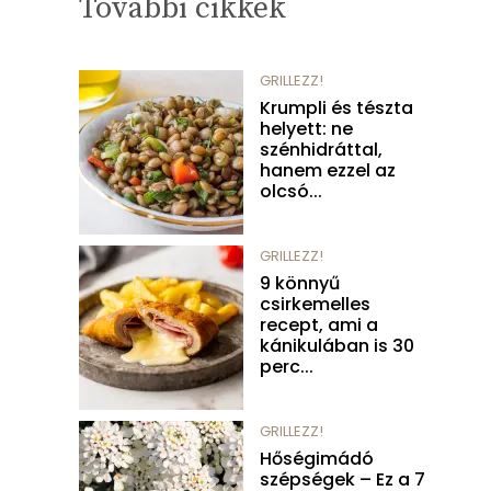
További cikkek
GRILLEZZ!
Krumpli és tészta
helyett: ne
szénhidráttal,
hanem ezzel az
olcsó...
GRILLEZZ!
9 könnyű
csirkemelles
recept, ami a
kánikulában is 30
perc...
GRILLEZZ!
Hőségimádó
szépségek – Ez a 7