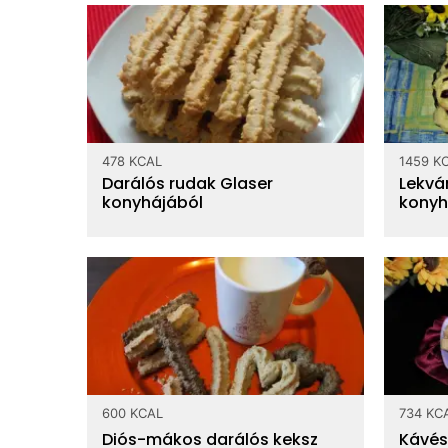
478 KCAL
1459 K
Darálós rudak Glaser
Lekvá
konyhájából
konyh
600 KCAL
734 KC
Diós-mákos darálós keksz
Kávés