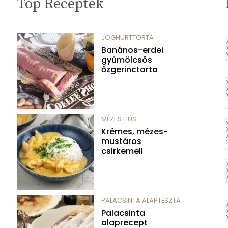
Top Receptek
JOGHURTTORTA
Banános-erdei
gyümölcsös
őzgerinctorta
MÉZES HÚS
Krémes, mézes-
mustáros
csirkemell
PALACSINTA ALAPTÉSZTA
Palacsinta
alaprecept