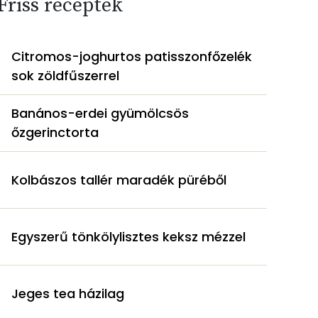
Friss receptek
Citromos-joghurtos patisszonfőzelék
sok zöldfűszerrel
Banános-erdei gyümölcsös
őzgerinctorta
Kolbászos tallér maradék püréből
Egyszerű tönkölylisztes keksz mézzel
Jeges tea házilag