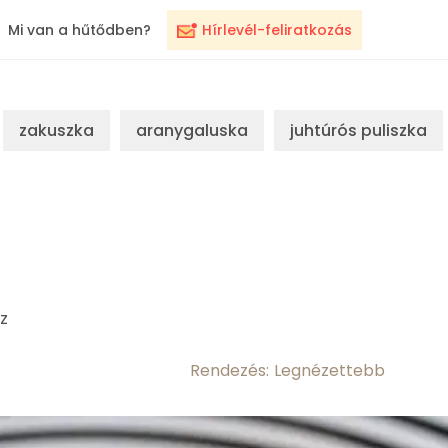
Mi van a hűtődben?
Hírlevél-feliratkozás
zakuszka
aranygaluska
juhtúrós puliszka
z
Rendezés: