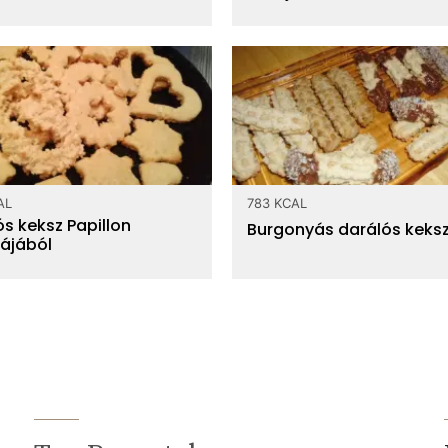
AL
783 KCAL
s keksz Papillon
Burgonyás darálós keks
ájából