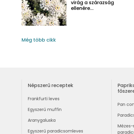
virág a szárazság
ellenére...
Még több cikk
Népszerű receptek
Paprik
fősze
Frankfurti leves
Pan co
Egyszerű muffin
Paradic
Aranygaluska
Mézes-
Egyszerű paradicsomleves
paradi