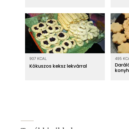
907 KCAL
495 KC
Daráló
Kókuszos keksz lekvárral
konyh