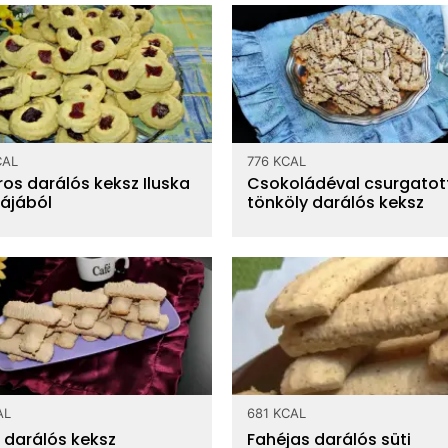
CAL
776 KCAL
ros darálós keksz Iluska
Csokoládéval csurgatot
ájából
tönköly darálós keksz
AL
681 KCAL
 darálós keksz
Fahéjas darálós süti