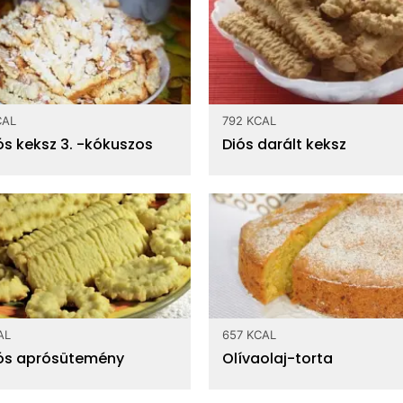
CAL
792 KCAL
ós keksz 3. -kókuszos
Diós darált keksz
AL
657 KCAL
ós aprósütemény
Olívaolaj-torta