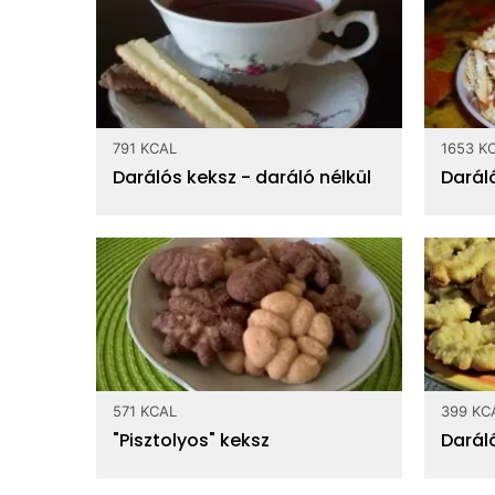
791 KCAL
1653 K
Darálós keksz - daráló nélkül
Darál
571 KCAL
399 KC
"Pisztolyos" keksz
Darál