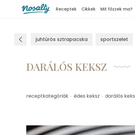
Receptek
Cikkek
Mit főzzek ma?
Nosalty
juhtúrós sztrapacska
sportszelet
DARÁLÓS KEKSZ
receptkategóriák
édes keksz
darálós keks