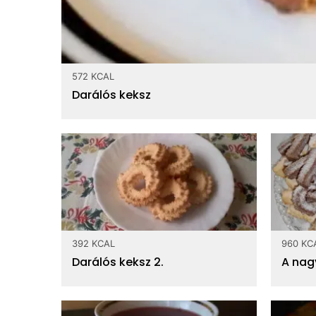
572 KCAL
Darálós keksz
392 KCAL
960 KC
Darálós keksz 2.
A nag