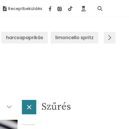
Receptbeküldés
harcsapaprikás
limoncello spritz
brassói s
Szűrés