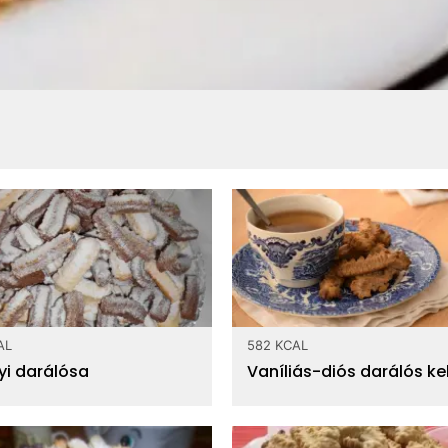
AL
582 KCAL
yi darálósa
Vaníliás-diós darálós ke