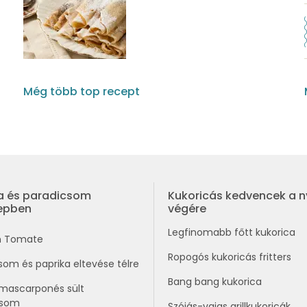
Még több top recept
a és paradicsom
Kukoricás kedvencek a n
repben
végére
Legfinomabb főtt kukorica
n Tomate
Ropogós kukoricás fritters
som és paprika eltevése télre
Bang bang kukorica
mascarponés sült
csom
Szójás-vajas grillkukoricák