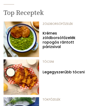
Top Receptek
ZÖLDBORSÓFŐZELÉK
Krémes
zöldborsófőzelék
ropogós rántott
párizsival
TÓCSNI
Legegyszerűbb tócsni
TÖKFŐZELÉK