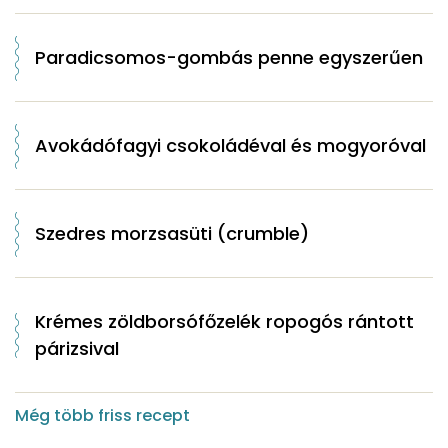
Paradicsomos-gombás penne egyszerűen
Avokádófagyi csokoládéval és mogyoróval
Szedres morzsasüti (crumble)
Krémes zöldborsófőzelék ropogós rántott
párizsival
Még több friss recept