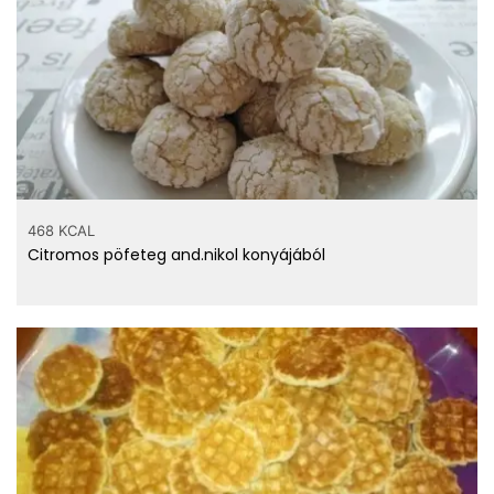
468 KCAL
Citromos pöfeteg and.nikol konyájából