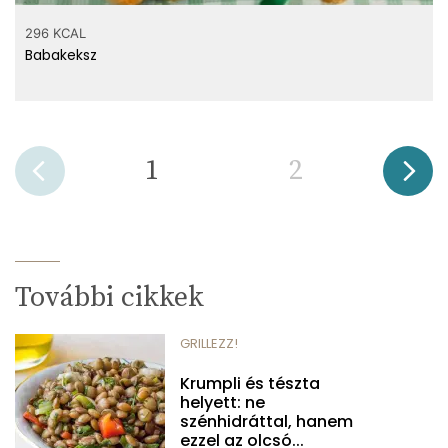
296 KCAL
Babakeksz
1
2
További cikkek
GRILLEZZ!
Krumpli és tészta
helyett: ne
szénhidráttal, hanem
ezzel az olcsó...