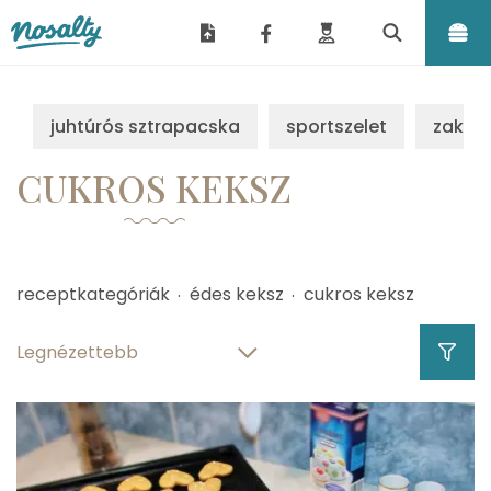
Nosalty
juhtúrós sztrapacska
sportszelet
zakus
CUKROS KEKSZ
receptkategóriák
édes keksz
cukros keksz