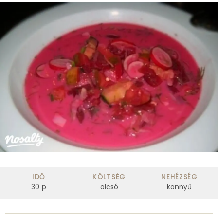
IDŐ
KÖLTSÉG
NEHÉZSÉG
30
p
olcsó
könnyű