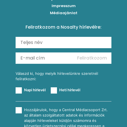
Levesek
Impresszum
Roston csirkemell
Sült paprikás alfredo
Kukoricás tortilla
Torták
Médiaajánlat
Amerikai palacsinta
Paprikás-juhtúrós hajtovány
Csirkés-kukoricás pite
Tésztareceptek
Feliratkozom a Nosalty hírlevélre:
Carbonara
Shakshuka
Mexikói húsleves kukorica salsával
Saláták
Ratatouille
Almás-kéksajtos kukoricasaláta
Köretek
Mexikói kukoricasaláta
Reggeli receptek
Feliratkozom
További receptkategóriák
Válaszd ki, hogy melyik hírlevelünkre szeretnél
felíratkozni:
Napi hírlevél
Heti hírlevél
Hozzájárulok, hogy a Central Médiacsoport Zrt.
az általam szolgáltatott adatok és információk
alapján hírleveleket küldjön számomra és
közvetlen üzletszerzési céllal megkeressen a