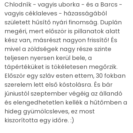
Chlodník - vagyis uborka - és a Barcs -
Koleszterin
10 mg
vagyis céklaleves - házasságából
született hűsítő nyári finomság. Duplán
Ásványi anyagok
megéri, mert először is pillanatok alatt
kész van, másrészt nagyon frissítő! És
Összesen
1466.9 g
mivel a zöldségek nagy része szinte
Cink
2 mg
teljesen nyersen kerül bele, a
tápértéküket is tökéletesen megőrzik.
Szelén
7 mg
Először egy szláv esten ettem, 30 fokban
szerelem lett első kóstolásra. És bár
Kálcium
439 mg
júniustól szeptember végéig az állandó
Vas
5 mg
és elengedhetetlen kellék a hűtőmben a
hideg gyümölcsleves, ez most
Magnézium
107 mg
kiszorította egy időre. :)
Foszfor
353 mg