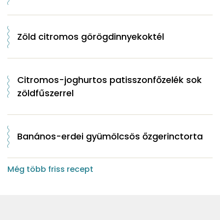
Zöld citromos görögdinnyekoktél
Citromos-joghurtos patisszonfőzelék sok
zöldfűszerrel
Banános-erdei gyümölcsös őzgerinctorta
Még több friss recept