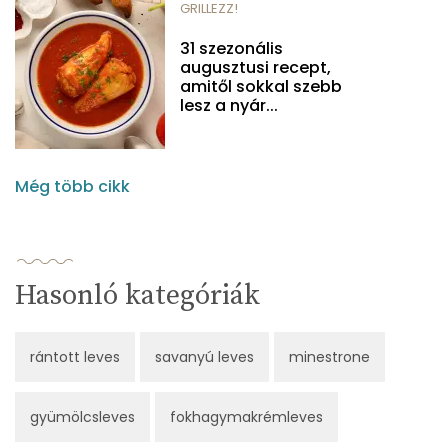
GRILLEZZ!
31 szezonális
augusztusi recept,
amitől sokkal szebb
lesz a nyár...
Még több cikk
Hasonló kategóriák
rántott leves
savanyú leves
minestrone
gyümölcsleves
fokhagymakrémleves