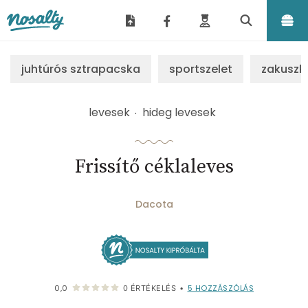
Nosalty
juhtúrós sztrapacska
sportszelet
zakuszk
levesek
hideg levesek
Frissítő céklaleves
Dacota
5
HOZZÁSZÓLÁS
0,0
0
ÉRTÉKELÉS
•