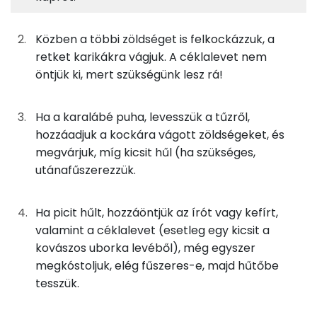
125g
ecetes cékla
55 kcal
Fehérje
Szénhidrát
Zsír
Víz
TOP ásványi anyagok
60g
karalábé
12 kcal
Közben a többi zöldséget is felkockázzuk, a
retket karikákra vágjuk. A céklalevet nem
Nátrium
45g
kapor
19 kcal
öntjük ki, mert szükségünk lesz rá!
Kálcium
25g
retek
4 kcal
Ha a karalábé puha, levesszük a tűzről,
Foszfor
hozzáadjuk a kockára vágott zöldségeket, és
100g
kígyóuborka
15 kcal
megvárjuk, míg kicsit hűl (ha szükséges,
Magnézium
20g
kovászos uborka
3 kcal
utánafűszerezzük.
Szelén
250g
író
100 kcal
Ha picit hűlt, hozzáöntjük az írót vagy kefírt,
TOP vitaminok
valamint a céklalevet (esetleg egy kicsit a
13g
zöldség alaplé
1 kcal
kovászos uborka levéből), még egyszer
C vitamin:
megkóstoljuk, elég fűszeres-e, majd hűtőbe
0g
só
0 kcal
tesszük.
Kolin:
0g
bors
0 kcal
Niacin - B3 vitamin: