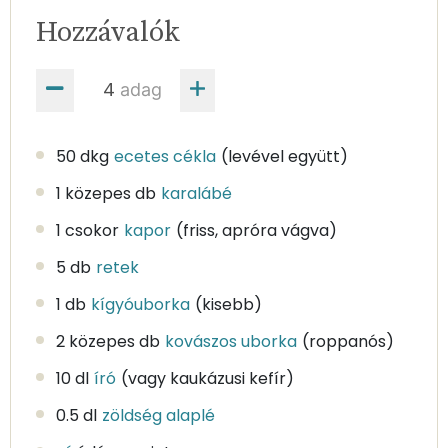
Hozzávalók
adag
50 dkg
ecetes cékla
(levével együtt)
1 közepes db
karalábé
1 csokor
kapor
(friss, apróra vágva)
5 db
retek
1 db
kígyóuborka
(kisebb)
2 közepes db
kovászos uborka
(roppanós)
10 dl
író
(vagy kaukázusi kefír)
0.5 dl
zöldség alaplé