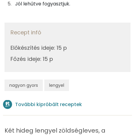
Jól lehűtve fogyasztjuk.
Összesen
209 kcal
Riboflavin - B2 vitamin:
E vitamin:
Recept infó
Fehérje
Előkészítés ideje
:
15 p
Főzés ideje
:
15 p
Összesen
13.6 g
Zsír
nagyon gyors
lengyel
Összesen
3.6 g
További kipróbált receptek
Telített zsírsav
2 g
Egyszeresen telítetlen zsírsav:
1 g
Két hideg lengyel zöldségleves, a
Többszörösen telítetlen zsírsav
0 g