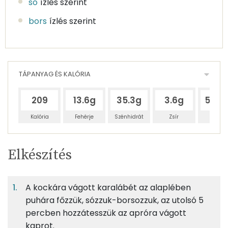
só
ízlés szerint
bors
ízlés szerint
TÁPANYAG ÉS KALÓRIA
209
13.6g
35.3g
3.6g
546.
Kalória
Fehérje
Szénhidrát
Zsír
Víz
Egy
4
100
Elkészítés
adagban
adagban
grammban
TÁPANYAGTARTALOM
A kockára vágott karalábét az alaplében
2%
6%
1%
Egy
4
100
Fehérje
Szénhidrát
Zsír
adagban
adagban
grammban
puhára főzzük, sózzuk-borsozzuk, az utolsó 5
percben hozzátesszük az apróra vágott
kaprot.
2%
6%
1%
91%