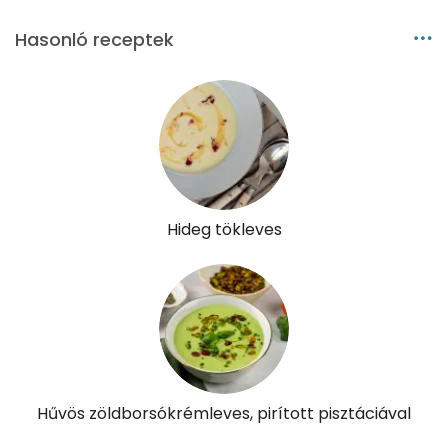
Hasonló receptek
Riboflavin - B2 vitamin:
1 mg
Niacin - B3 vitamin:
2 mg
Pantoténsav - B5 vitamin:
0 mg
Folsav - B9-vitamin:
201 micro
Kolin:
66 mg
Hideg tökleves
Retinol - A vitamin:
33 micro
α-karotin
13 micro
β-karotin
92 micro
β-crypt
30 micro
Hűvös zöldborsókrémleves, pirított pisztáciával