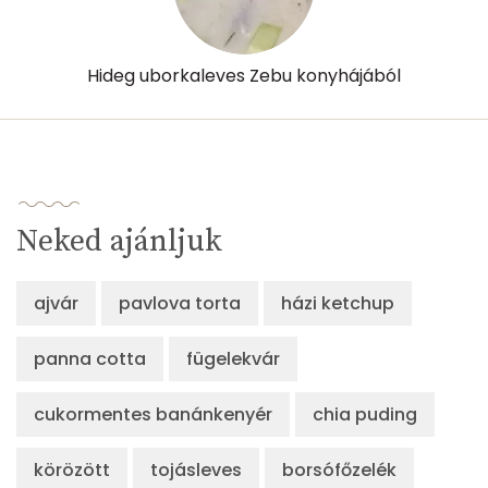
Hideg uborkaleves Zebu konyhájából
Neked ajánljuk
ajvár
pavlova torta
házi ketchup
panna cotta
fügelekvár
cukormentes banánkenyér
chia puding
körözött
tojásleves
borsófőzelék