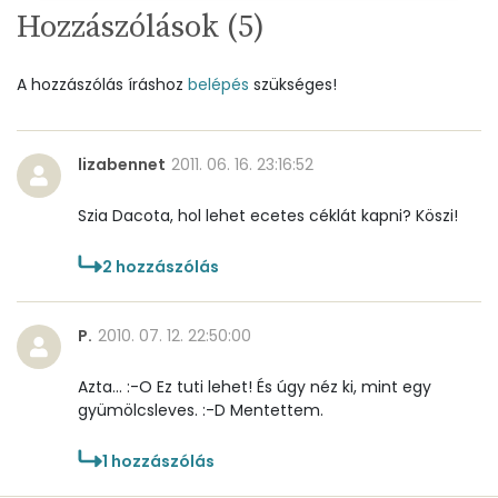
Hozzászólások (
5
)
Vitaminok
Összesen
0
A hozzászólás íráshoz
belépés
szükséges!
A vitamin (RAE):
218 micro
lizabennet
2011. 06. 16. 23:16:52
B6 vitamin:
0 mg
Szia Dacota, hol lehet ecetes céklát kapni? Köszi!
B12 Vitamin:
1 micro
2
hozzászólás
E vitamin:
0 mg
P.
2010. 07. 12. 22:50:00
C vitamin:
79 mg
Azta... :-O Ez tuti lehet! És úgy néz ki, mint egy
D vitamin:
3 micro
gyümölcsleves. :-D Mentettem.
K vitamin:
20 micro
1
hozzászólás
Tiamin - B1 vitamin:
0 mg