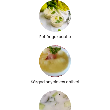
Likopin
0 micro
Lut-zea
29 micro
Összesen
209 kcal
Fehér gazpacho
Sárgadinnyeleves chilivel