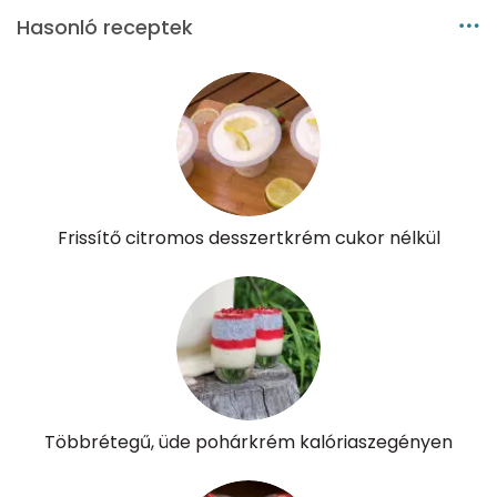
Hasonló receptek
β-karotin
45 micro
β-crypt
13 micro
Likopin
0 micro
Lut-zea
33 micro
Frissítő citromos desszertkrém cukor nélkül
Összesen
677 kcal
Többrétegű, üde pohárkrém kalóriaszegényen