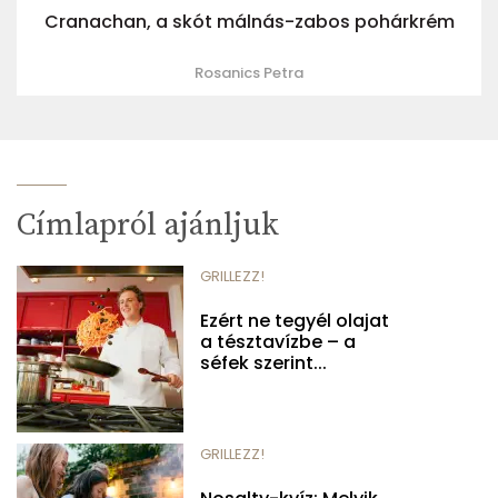
Cranachan, a skót málnás-zabos pohárkrém
Rosanics Petra
Címlapról ajánljuk
GRILLEZZ!
Ezért ne tegyél olajat
a tésztavízbe – a
séfek szerint...
GRILLEZZ!