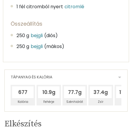
1 fél citromból nyert
citromlé
Összeállítás
250 g
bejgli
(diós)
250 g
bejgli
(mákos)
TÁPANYAG ÉS KALÓRIA
677
10.9g
77.7g
37.4g
116.9
Kalória
Fehérje
Szénhidrát
Zsír
Víz
Egy
4
100
Elkészítés
adagban
adagban
grammban
TÁPANYAGTARTALOM