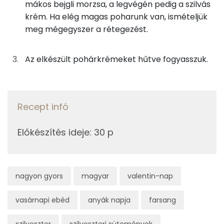
mákos bejgli morzsa, a legvégén pedig a szilvás
Telített zsírsav
11 g
krém. Ha elég magas poharunk van, ismételjük
meg mégegyszer a rétegezést.
Egyszeresen telítetlen zsírsav:
2 g
Többszörösen telítetlen zsírsav
0 g
Az elkészült pohárkrémeket hűtve fogyasszuk.
Koleszterin
83 mg
Recept infó
Ásványi anyagok
Összesen
654 g
Előkészítés ideje
:
30 p
Cink
0 mg
nagyon gyors
Szelén
magyar
valentin-nap
0 mg
Kálcium
278 mg
vasárnapi ebéd
anyák napja
farsang
Vas
1 mg
szilveszter
szilveszteri sütemények