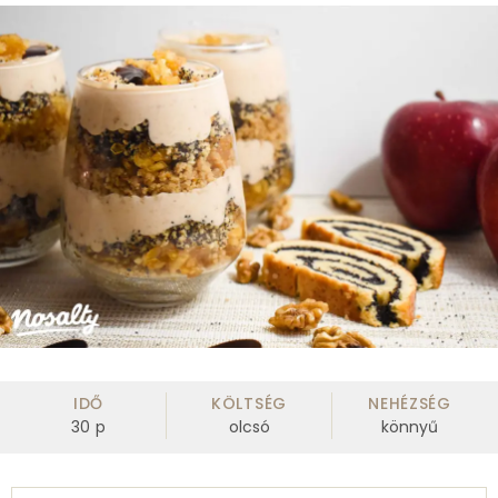
IDŐ
KÖLTSÉG
NEHÉZSÉG
30
p
olcsó
könnyű