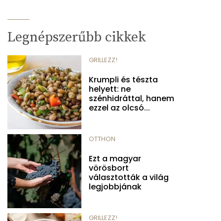
Legnépszerűbb cikkek
GRILLEZZ!
Krumpli és tészta
helyett: ne
szénhidráttal, hanem
ezzel az olcsó...
OTTHON
Ezt a magyar
vörösbort
választották a világ
legjobbjának
GRILLEZZ!