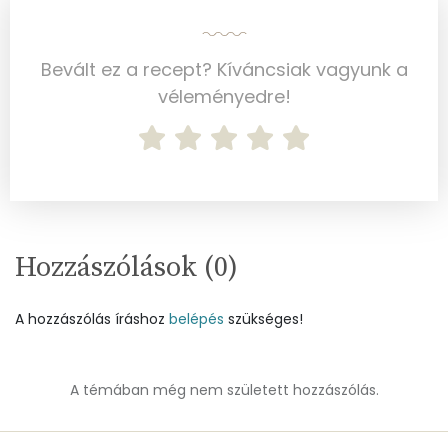
D vitamin:
6 micro
K vitamin:
3 micro
Bevált ez a recept? Kíváncsiak vagyunk a
véleményedre!
Tiamin - B1 vitamin:
0 mg
Riboflavin - B2 vitamin:
0 mg
Niacin - B3 vitamin:
0 mg
Pantoténsav - B5 vitamin:
0 mg
Hozzászólások (
0
)
Folsav - B9-vitamin:
5 micro
A hozzászólás íráshoz
belépés
szükséges!
Kolin:
9 mg
Retinol - A vitamin:
69 micro
A témában még nem született hozzászólás.
α-karotin
0 micro