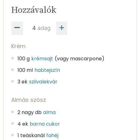
Hozzávalók
adag
Krém
100 g
krémsajt
(vagy mascarpone)
100 ml
habtejszín
3 ek
szilvalekvár
Almás szósz
2 nagy db
alma
4 ek
barna cukor
1 teáskanál
fahéj