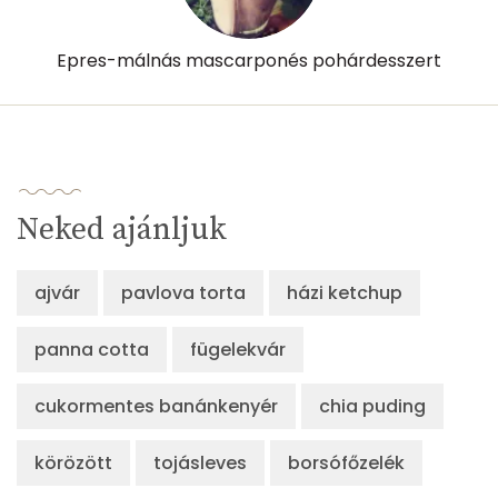
Epres-málnás mascarponés pohárdesszert
Neked ajánljuk
ajvár
pavlova torta
házi ketchup
panna cotta
fügelekvár
cukormentes banánkenyér
chia puding
körözött
tojásleves
borsófőzelék