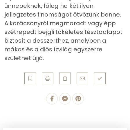
ünnepeknek, főleg ha két ilyen
Víz
jellegzetes finomságot ötvözünk benne.
A karácsonyról megmaradt vagy épp
Összesen
116.9 g
szétrepedt bejgli tökéletes tésztaalapot
biztosít a desszerthez, amelyben a
Vitaminok
mákos és a diós ízvilág egyszerre
Összesen
0
születhet újjá.
A vitamin (RAE):
73 micro
B6 vitamin:
0 mg
B12 Vitamin:
0 micro
E vitamin:
0 mg
C vitamin:
7 mg