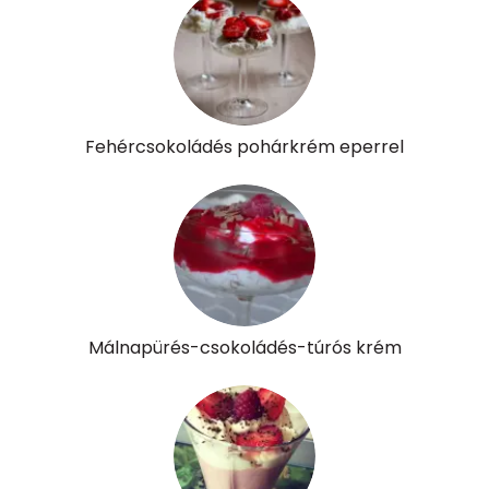
Fehércsokoládés pohárkrém eperrel
Málnapürés-csokoládés-túrós krém