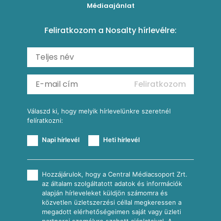
Kukoricás tortilla
Torták
Médiaajánlat
Amerikai palacsinta
Paprikás-juhtúrós hajtovány
Csirkés-kukoricás pite
Tésztareceptek
Feliratkozom a Nosalty hírlevélre:
Carbonara
Shakshuka
Mexikói húsleves kukorica salsával
Saláták
Ratatouille
Almás-kéksajtos kukoricasaláta
Köretek
Mexikói kukoricasaláta
Reggeli receptek
Feliratkozom
További receptkategóriák
Válaszd ki, hogy melyik hírlevelünkre szeretnél
felíratkozni:
Napi hírlevél
Heti hírlevél
Hozzájárulok, hogy a Central Médiacsoport Zrt.
az általam szolgáltatott adatok és információk
alapján hírleveleket küldjön számomra és
közvetlen üzletszerzési céllal megkeressen a
megadott elérhetőségeimen saját vagy üzleti
partnerei személyre szabott ajánlataival. A