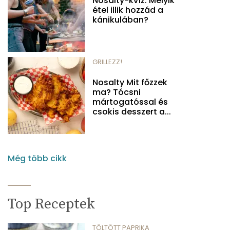
Nosalty-kvíz: Melyik
étel illik hozzád a
kánikulában?
GRILLEZZ!
Nosalty Mit főzzek
ma? Tócsni
mártogatóssal és
csokis desszert a...
Még több cikk
Top Receptek
TÖLTÖTT PAPRIKA