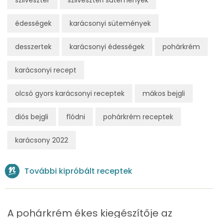
Magnézium
79 mg
édességek
karácsonyi sütemények
Foszfor
231 mg
desszertek
karácsonyi édességek
pohárkrém
Nátrium
65 mg
karácsonyi recept
Réz
0 mg
olcsó gyors karácsonyi receptek
mákos bejgli
Mangán
0 mg
diós bejgli
flódni
pohárkrém receptek
karácsony 2022
Szénhidrát
Összesen
77.7 g
További kipróbált receptek
Cukor
45 mg
Élelmi rost
6 mg
A pohárkrém ékes kiegészítője az