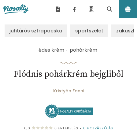
Nosalty
juhtúrós sztrapacska
sportszelet
zakuszk
édes krém
pohárkrém
Flódnis pohárkrém bejgliből
Kristyán Fanni
0
HOZZÁSZÓLÁS
0,0
0
ÉRTÉKELÉS
•