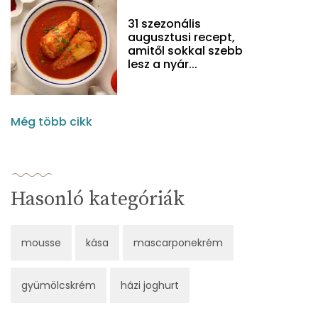
31 szezonális
augusztusi recept,
amitől sokkal szebb
lesz a nyár...
Még több cikk
Hasonló kategóriák
mousse
kása
mascarponekrém
gyümölcskrém
házi joghurt