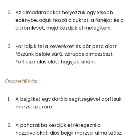
Kolin:
Az almadarabokat helyezzük egy kisebb
5g
citromlé
1 kcal
edénybe, adjuk hozzá a cukrot, a fahéjat és a
C vitamin:
citromlevet, majd kezdjük el melegíteni.
Összeállítás
E vitamin:
Forraljuk fel a keveréket és pár perc alatt
63g
bejgli
210 kcal
Niacin - B3 vitamin:
főzzünk belőle sűrű, szirupos almaszószt.
63g
bejgli
210 kcal
Felhasználás előtt hagyjuk kihűlni.
A vitamin (RAE):
Összeállítás
Összesen
677 kcal
Fehérje
Összesen
10.9 g
A bejgliket egy daráló segítségével aprítsuk
morzsaszerűre.
Zsír
A poharakba kezdjük el rétegezni a
Összesen
37.4 g
hozzávalókat: diós bejgli morzsa, alma szósz,