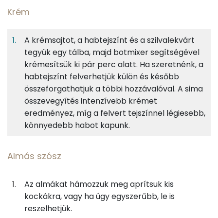
Krém
5%
32%
15%
Egy
4
100
Fehérje
Szénhidrát
Zsír
adagban
adagban
grammban
A krémsajtot, a habtejszínt és a szilvalekvárt
tegyük egy tálba, majd botmixer segítségével
Krém
5%
32%
15%
48%
krémesítsük ki pár perc alatt. Ha szeretnénk, a
Fehérje
Szénhidrát
Zsír
Víz
25g
krémsajt
63 kcal
habtejszínt felverhetjük külön és később
TOP ásványi anyagok
összeforgathatjuk a többi hozzávalóval. A sima
25g
habtejszín
73 kcal
összevegyítés intenzívebb krémet
Kálcium
eredményez, míg a felvert tejszínnel légiesebb,
15g
szilvalekvár
23 kcal
Foszfor
könnyedebb habot kapunk.
Magnézium
Almás szósz
Almás szósz
Nátrium
125g
alma
59 kcal
Az almákat hámozzuk meg aprítsuk kis
Vas
10g
barna cukor
38 kcal
kockákra, vagy ha úgy egyszerűbb, le is
reszelhetjük.
TOP vitaminok
0g
fahéj
0 kcal