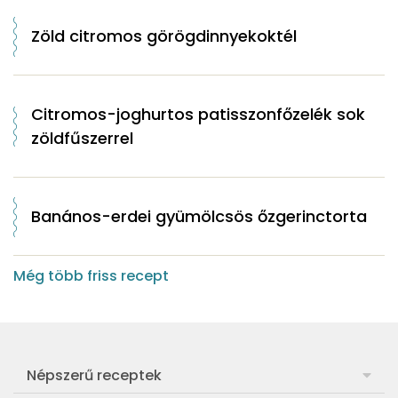
Zöld citromos görögdinnyekoktél
Citromos-joghurtos patisszonfőzelék sok
zöldfűszerrel
Banános-erdei gyümölcsös őzgerinctorta
Még több friss recept
Népszerű receptek