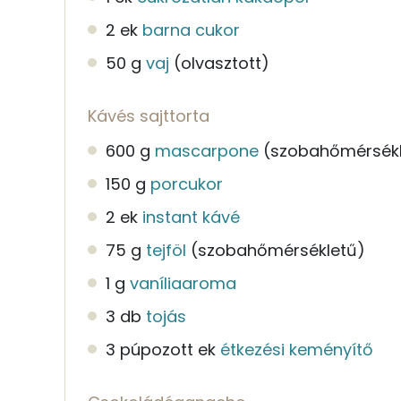
2 ek
barna cukor
50 g
vaj
(olvasztott)
Kávés sajttorta
600 g
mascarpone
(szobahőmérsékl
150 g
porcukor
2 ek
instant kávé
75 g
tejföl
(szobahőmérsékletű)
1 g
vaníliaaroma
3 db
tojás
3 púpozott ek
étkezési keményítő