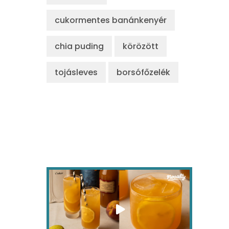
cukormentes banánkenyér
chia puding
körözött
tojásleves
borsófőzelék