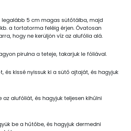
10 kcal
278.9 g
gy, legalább 5 cm magas sütőtálba, majd
738 kcal
1 mg
 kb. a tortatorma feléig érjen. Óvatosan
rra, hogy ne kerüljön víz az alufólia alá.
7 mg
40 mg
yon pirulna a teteje, takarjuk le fóliával.
2 mg
t, és kissé nyissuk ki a sütő ajtaját, és hagyjuk
29 mg
87 mg
 az alufóliát, és hagyjuk teljesen kihűlni
113 mg
0 mg
gyük be a hűtőbe, és hagyjuk dermedni