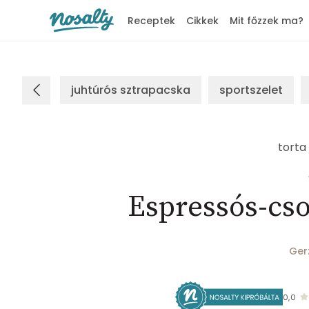
Receptek
Cikkek
Mit főzzek ma?
Nosalty
juhtúrós sztrapacska
sportszelet
torta
Espressós-cso
Ger
0,0