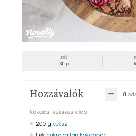
IDŐ
130
p
Hozzávalók
ad
Kakaós-kekszes alap
200 g
keksz
1 ek
cukrozatlan kakaópor