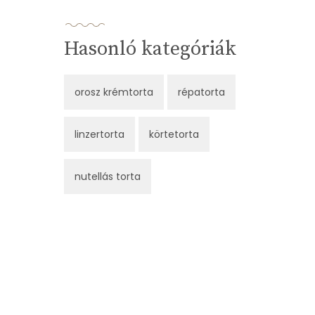
Hasonló kategóriák
orosz krémtorta
répatorta
linzertorta
körtetorta
nutellás torta