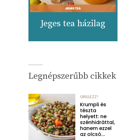
Jeges tea házilag
Legnépszerűbb cikkek
GRILLEZZ!
Krumpli és
tészta
helyett: ne
szénhidráttal,
hanem ezzel
az olcsó...