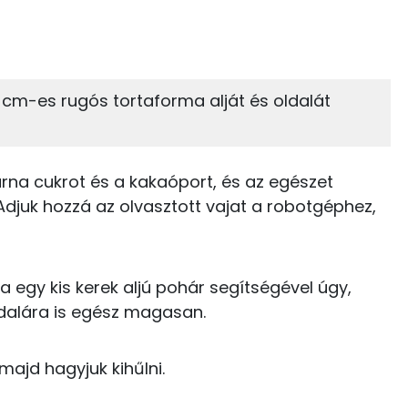
40%
33%
zénhidrát
Zsír
 adagban
100 grammban
33%
20%
0 cm-es rugós tortaforma alját és oldalát
Zsír
Víz
105 kcal
TOP vitaminok
3 kcal
rna cukrot és a kakaóport, és az egészet
Kolin:
10 kcal
Adjuk hozzá az olvasztott vajat a robotgéphez,
E vitamin:
45 kcal
C vitamin:
egy kis kerek aljú pohár segítségével úgy,
dalára is egész magasan.
Niacin - B3 vitamin:
303 kcal
A vitamin (RAE):
majd hagyjuk kihűlni.
73 kcal