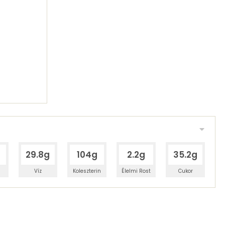
29.8g
104g
2.2g
35.2g
Víz
Koleszterin
Élelmi Rost
Cukor
 adagban
100 grammban