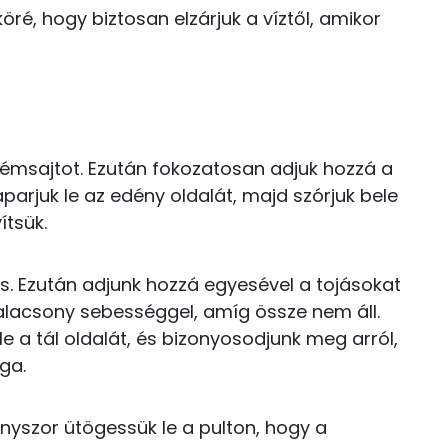
ré, hogy biztosan elzárjuk a víztől, amikor
0 kcal
19 kcal
11.2 g
0 kcal
26 kcal
rémsajtot. Ezután fokozatosan adjuk hozzá a
50.1 g
parjuk le az edény oldalát, majd szórjuk bele
29 kcal
ítsük.
13 g
 is. Ezután adjunk hozzá egyesével a tojásokat
5 g
 alacsony sebességgel, amíg össze nem áll.
68 kcal
1 g
le a tál oldalát, és bizonyosodjunk meg arról,
29 kcal
ga.
104 mg
18 kcal
nyszor ütögessük le a pulton, hogy a