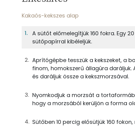
7%
Fehérje
S
Egy adagban
8
Kakaós-kekszes alap
Kakaós-kekszes alap
7%
40%
A sütőt előmelegítjük 160 fokra. Egy 2
Fehérje
Szénhidrát
25g
keksz
sütőpapírral kibéleljük.
TOP ásványi anyagok
1g
cukrozatlan kakaópor
Aprítógépbe tesszük a kekszeket, a ba
Nátrium
3g
barna cukor
finom, homokszerű állagúra daráljuk. 
és daráljuk össze a kekszmorzsával.
Foszfor
6g
vaj
Kálcium
Nyomkodjuk a morzsát a tortaformába 
Kávés sajttorta
hogy a morzsából kerüljön a forma ol
Magnézium
75g
mascarpone
Szelén
Sütőben 10 percig elősütjük 160 fokon, 
19g
porcukor