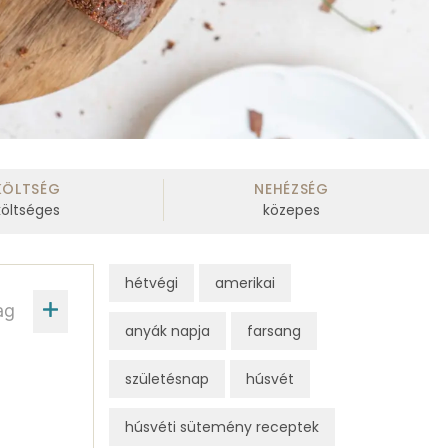
KÖLTSÉG
NEHÉZSÉG
költséges
közepes
hétvégi
amerikai
ag
anyák napja
farsang
születésnap
húsvét
húsvéti sütemény receptek