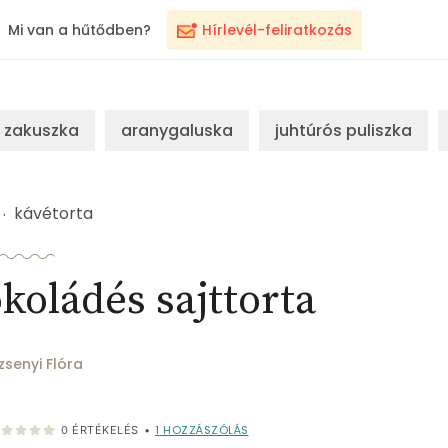
Mi van a hűtődben?
Hírlevél-feliratkozás
zakuszka
aranygaluska
juhtúrós puliszka
kávétorta
koládés sajttorta
zsenyi Flóra
1
HOZZÁSZÓLÁS
0
ÉRTÉKELÉS
•