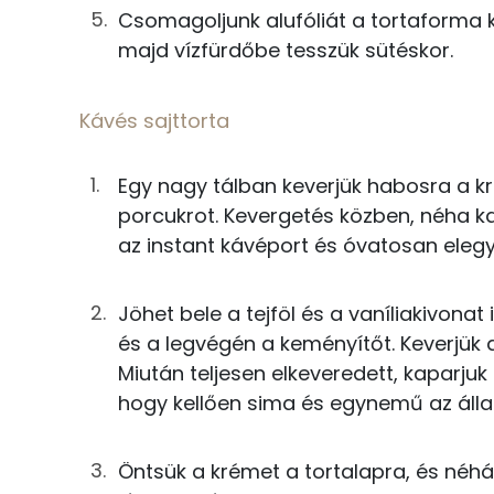
Csomagoljunk alufóliát a tortaforma kö
0g
instant kávé
Fehérje
majd vízfürdőbe tesszük sütéskor.
9g
tejföl
Összesen
Kávés sajttorta
0g
vaníliaaroma
Zsír
21g
tojás
Egy nagy tálban keverjük habosra a k
Összesen
porcukrot. Kevergetés közben, néha ka
8g
étkezési keményítő
az instant kávéport és óvatosan elegy
Telített zsírsav
Csokoládéganache
Jöhet bele a tejföl és a vaníliakivonat
Egyszeresen telítetlen zsírsav:
és a legvégén a keményítőt. Keverjük
13g
étcsokoládé
Többszörösen telítetlen zsírsav
Miután teljesen elkeveredett, kaparjuk 
10g
habtejszín
hogy kellően sima és egynemű az álla
Koleszterin
3g
vaj
Öntsük a krémet a tortalapra, és néhá
Ásványi anyagok