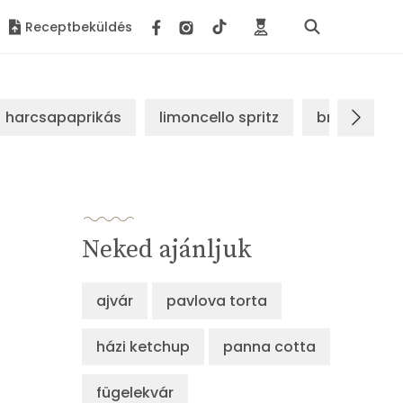
Receptbeküldés
harcsapaprikás
limoncello spritz
brassói sz
Neked ajánljuk
ajvár
pavlova torta
házi ketchup
panna cotta
fügelekvár