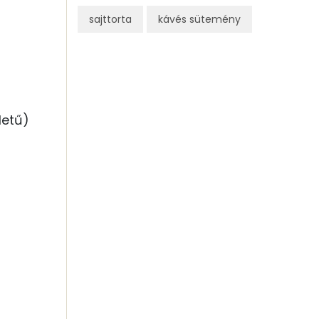
sajttorta
kávés sütemény
etű)