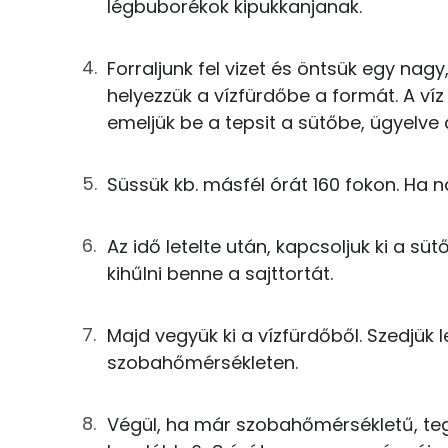
3g
méz
légbuborékok kipukkanjanak.
Összesen
Forraljunk fel vizet és öntsük egy na
Összesen
Cink
helyezzük a vízfürdőbe a formát. A víz
emeljük be a tepsit a sütőbe, ügyelve a
Szelén
Kálcium
Süssük kb. másfél órát 160 fokon. Ha nag
Vas
Az idő letelte után, kapcsoljuk ki a sütő
Magnézium
kihűlni benne a sajttortát.
Foszfor
Majd vegyük ki a vízfürdőből. Szedjük le
Nátrium
szobahőmérsékleten.
Réz
Végül, ha már szobahőmérsékletű, te