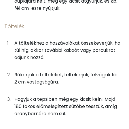
duplájára kelt, még egy kicsit átgyúrjuk, és kb.
C vitamin:
fél cm-esre nyújtjuk.
Töltelék
E vitamin:
8g
napraforgó olaj
74 kcal
Töltelék
Niacin - B3 vitamin:
6g
porcukor
23 kcal
Lut-zea
A töltelékhez a hozzávalókat összekeverjük, ha
3g
cukrozatlan kakaópor
8 kcal
túl híg, akkor további kakaót vagy porcukrot
adjunk hozzá.
Fehérje
Összesen
540 kcal
Összesen
13.3 g
Rákenjük a tölteléket, feltekerjük, felvágjuk kb.
2 cm vastagságúra.
Zsír
Hagyjuk a tepsiben még egy kicsit kelni. Majd
Összesen
11.1 g
180 fokos előmelegített sütőbe tesszük, amíg
aranybarnára nem sül.
Telített zsírsav
2 g