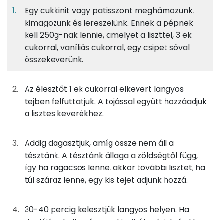
Egy cukkinit vagy patisszont meghámozunk,
kimagozunk és lereszelünk. Ennek a pépnek
Tészta
7%
54%
6%
33%
kell 250g-nak lennie, amelyet a liszttel, 3 ek
Fehérje
Szénhidrát
Zsír
Víz
100g
finomliszt
364 kcal
cukorral, vaníliás cukorral, egy csipet sóval
TOP ásványi anyagok
összekeverünk.
42g
cukkini
7 kcal
Foszfor
Az élesztőt 1 ek cukorral elkevert langyos
4g
élesztő
4 kcal
Kálcium
tejben felfuttatjuk. A tojással együtt hozzáadjuk
a lisztes keverékhez.
7g
cukor
26 kcal
Magnézium
3g
vaníliás cukor
13 kcal
Szelén
Addig dagasztjuk, amíg össze nem áll a
tésztánk. A tésztánk állaga a zöldségtől függ,
9g
tojás
12 kcal
Nátrium
így ha ragacsos lenne, akkor további lisztet, ha
túl száraz lenne, egy kis tejet adjunk hozzá.
17g
tej
9 kcal
TOP vitaminok
Kolin:
0g
só
0 kcal
30-40 percig kelesztjük langyos helyen. Ha