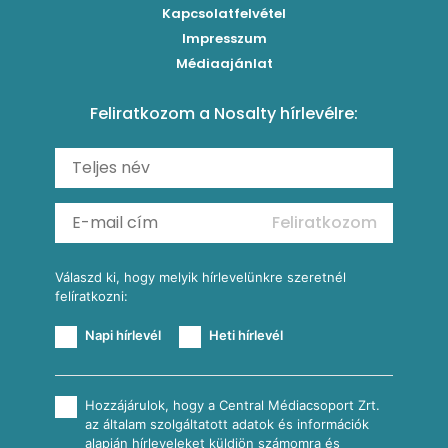
Brassói
Szaftos paprikás csirke
Kapcsolatfelvétel
Kukoricás-újhagymás lepény
Levesek
Impresszum
Roston csirkemell
Sült paprikás alfredo
Kukoricás tortilla
Torták
Médiaajánlat
Amerikai palacsinta
Paprikás-juhtúrós hajtovány
Csirkés-kukoricás pite
Tésztareceptek
Feliratkozom a Nosalty hírlevélre:
Carbonara
Shakshuka
Mexikói húsleves kukorica salsával
Saláták
Ratatouille
Almás-kéksajtos kukoricasaláta
Köretek
Mexikói kukoricasaláta
Reggeli receptek
Feliratkozom
További receptkategóriák
Válaszd ki, hogy melyik hírlevelünkre szeretnél
felíratkozni:
Napi hírlevél
Heti hírlevél
Hozzájárulok, hogy a Central Médiacsoport Zrt.
az általam szolgáltatott adatok és információk
alapján hírleveleket küldjön számomra és