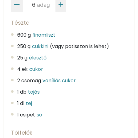
adag
Tészta
600 g
finomliszt
250 g
cukkini
(vagy patisszon is lehet)
25 g
élesztő
4 ek
cukor
2 csomag
vaníliás cukor
1 db
tojás
1 dl
tej
1 csipet
só
Töltelék