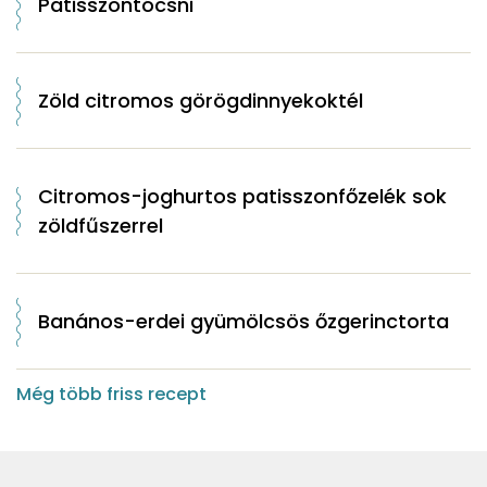
Patisszontócsni
Zöld citromos görögdinnyekoktél
Citromos-joghurtos patisszonfőzelék sok
zöldfűszerrel
Banános-erdei gyümölcsös őzgerinctorta
Még több friss recept