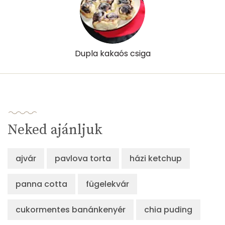
Dupla kakaós csiga
Neked ajánljuk
ajvár
pavlova torta
házi ketchup
panna cotta
fügelekvár
cukormentes banánkenyér
chia puding