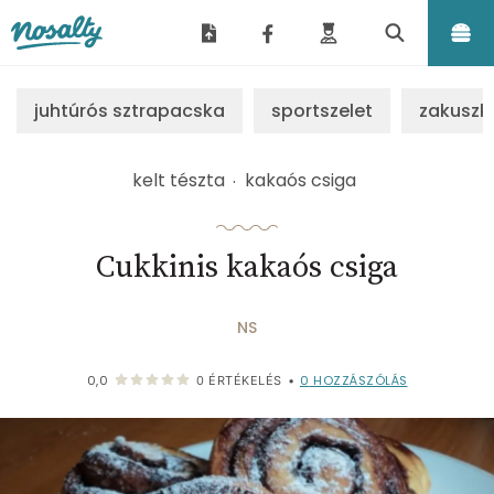
Nosalty
juhtúrós sztrapacska
sportszelet
zakuszk
kelt tészta
kakaós csiga
Cukkinis kakaós csiga
NS
0
HOZZÁSZÓLÁS
0,0
0
ÉRTÉKELÉS
•