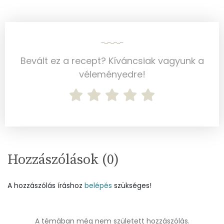
Összesen
58.6 g
Vitaminok
Bevált ez a recept? Kíváncsiak vagyunk a
Összesen
0
véleményedre!
A vitamin (RAE):
17 micro
B6 vitamin:
0 mg
B12 Vitamin:
0 micro
Hozzászólások (
0
)
E vitamin:
4 mg
C vitamin:
7 mg
A hozzászólás íráshoz
belépés
szükséges!
D vitamin:
7 micro
A témában még nem született hozzászólás.