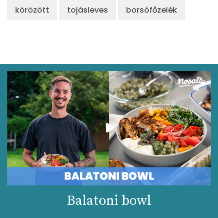
körözött
tojásleves
borsófőzelék
Balatoni bowl