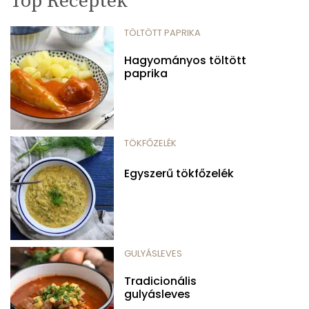
Top Receptek
TÖLTÖTT PAPRIKA
Hagyományos töltött
paprika
TÖKFŐZELÉK
Egyszerű tökfőzelék
GULYÁSLEVES
Tradicionális
gulyásleves