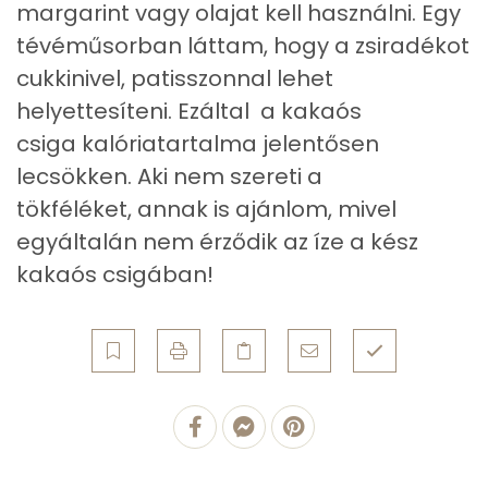
margarint vagy olajat kell használni. Egy
Foszfor
177 mg
tévéműsorban láttam, hogy a zsiradékot
cukkinivel, patisszonnal lehet
Nátrium
27 mg
helyettesíteni. Ezáltal a kakaós
Réz
0 mg
csiga kalóriatartalma jelentősen
lecsökken. Aki nem szereti a
Mangán
1 mg
tökféléket, annak is ajánlom, mivel
egyáltalán nem érződik az íze a kész
Szénhidrát
kakaós csigában!
Összesen
96.8 g
Cukor
18 mg
Élelmi rost
5 mg
Víz