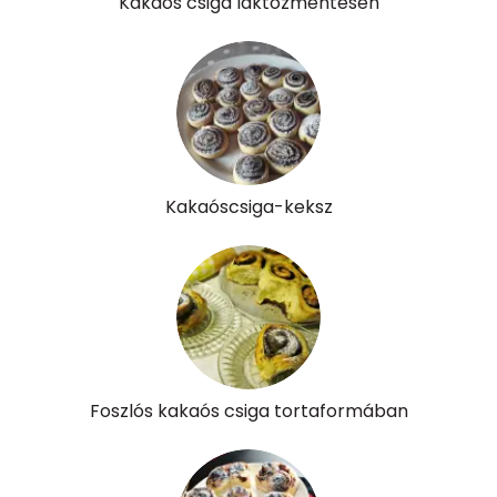
Kakaós csiga laktózmentesen
β-crypt
1 micro
Likopin
0 micro
Lut-zea
901 micro
Összesen
540 kcal
Kakaóscsiga-keksz
Foszlós kakaós csiga tortaformában