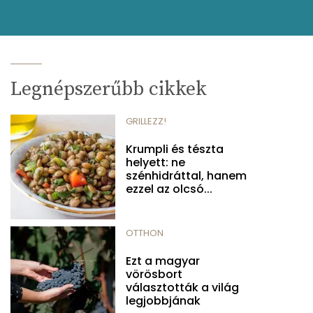
Legnépszerűbb cikkek
GRILLEZZ!
Krumpli és tészta
helyett: ne
szénhidráttal, hanem
ezzel az olcsó...
OTTHON
Ezt a magyar
vörösbort
választották a világ
legjobbjának