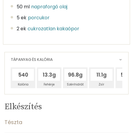
50 ml
napraforgó olaj
5 ek
porcukor
2 ek
cukrozatlan kakaópor
TÁPANYAG ÉS KALÓRIA
540
13.3g
96.8g
11.1g
58.6
Kalória
Fehérje
Szénhidrát
Zsír
Víz
Egy
6
100
Elkészítés
adagban
adagban
grammban
TÁPANYAGTARTALOM
Tészta
7%
54%
6%
Egy
6
100
Fehérje
Szénhidrát
Zsír
adagban
adagban
grammban