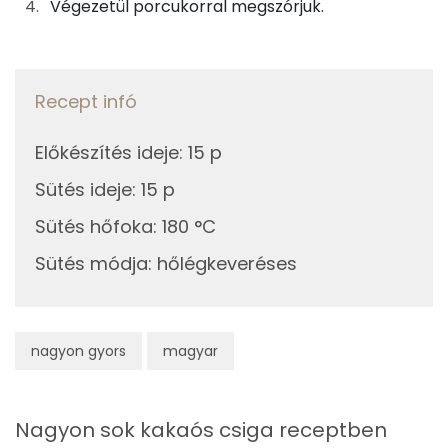
Egyszeresen telítetlen zsírsav:
4 g
Végezetül porcukorral megszórjuk.
Többszörösen telítetlen zsírsav
4 g
Koleszterin
30 mg
Recept infó
Előkészítés ideje
:
15 p
Ásványi anyagok
Sütés ideje
:
15 p
Összesen
345.2 g
Sütés hőfoka
:
180 °C
Cink
2 mg
Sütés módja
:
hőlégkeveréses
Szelén
37 mg
Kálcium
50 mg
nagyon gyors
magyar
Vas
2 mg
Nagyon sok kakaós csiga receptben
Magnézium
48 mg