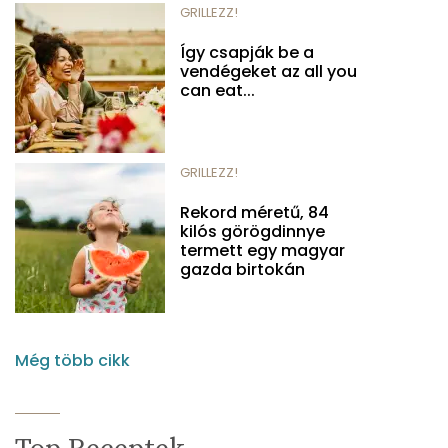
GRILLEZZ!
Így csapják be a
vendégeket az all you
can eat...
GRILLEZZ!
Rekord méretű, 84
kilós görögdinnye
termett egy magyar
gazda birtokán
Még több cikk