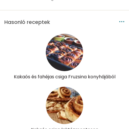
K vitamin:
3 micro
Tiamin - B1 vitamin:
0 mg
Hasonló receptek
Riboflavin - B2 vitamin:
0 mg
Niacin - B3 vitamin:
2 mg
Pantoténsav - B5 vitamin:
0 mg
Folsav - B9-vitamin:
73 micro
Kakaós és fahéjas csiga Fruzsina konyhájából
Kolin:
40 mg
Retinol - A vitamin:
13 micro
α-karotin
0 micro
β-karotin
47 micro