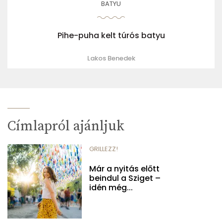
BATYU
Pihe-puha kelt túrós batyu
Lakos Benedek
Címlapról ajánljuk
GRILLEZZ!
Már a nyitás előtt
beindul a Sziget –
idén még...