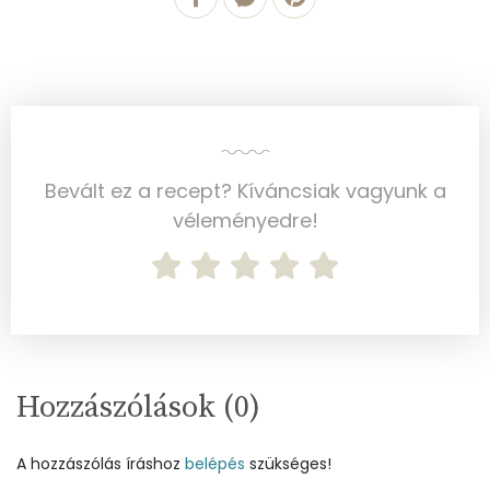
Koleszterin
104 mg
Ásványi anyagok
Összesen
1656.9 g
Cink
4 mg
Bevált ez a recept? Kíváncsiak vagyunk a
Szelén
véleményedre!
28 mg
Kálcium
97 mg
Vas
2 mg
Magnézium
58 mg
Hozzászólások (
0
)
Foszfor
262 mg
A hozzászólás íráshoz
belépés
szükséges!
Nátrium
1205 mg