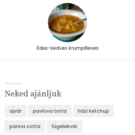
Riboflavin - B2 vitamin:
0 mg
Niacin - B3 vitamin:
7 mg
Pantoténsav - B5 vitamin:
0 mg
Folsav - B9-vitamin:
25 micro
Édes-kedves krumplileves
Kolin:
91 mg
Retinol - A vitamin:
18 micro
α-karotin
0 micro
Neked ajánljuk
β-karotin
5 micro
ajvár
pavlova torta
házi ketchup
β-crypt
0 micro
panna cotta
Likopin
fügelekvár
0 micro