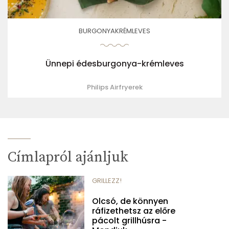
BURGONYAKRÉMLEVES
Ünnepi édesburgonya-krémleves
Philips Airfryerek
Címlapról ajánljuk
GRILLEZZ!
Olcsó, de könnyen
ráfizethetsz az előre
pácolt grillhúsra -