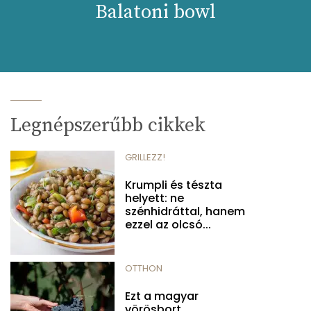
Balatoni bowl
Legnépszerűbb cikkek
GRILLEZZ!
Krumpli és tészta
helyett: ne
szénhidráttal, hanem
ezzel az olcsó...
OTTHON
Ezt a magyar
vörösbort