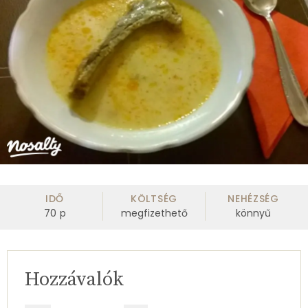
IDŐ
KÖLTSÉG
NEHÉZSÉG
70
p
megfizethető
könnyű
Hozzávalók