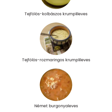
Összesen
0
Tejfölös-kolbászos krumplileves
A vitamin (RAE):
19 micro
B6 vitamin:
1 mg
B12 Vitamin:
0 micro
E vitamin:
1 mg
Tejfölös-rozmaringos krumplileves
C vitamin:
28 mg
D vitamin:
108 micro
K vitamin:
3 micro
Tiamin - B1 vitamin:
1 mg
Német burgonyaleves