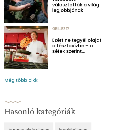
választották a világ
legjobbjának
GRILLEZZ!
Ezért ne tegyél olajat
a tésztavízbe – a
séfek szerint...
Még több cikk
Hasonló kategóriák
burgonyakrémleves
karalábéleves