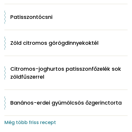
Patisszontócsni
Zöld citromos görögdinnyekoktél
Citromos-joghurtos patisszonfőzelék sok
zöldfűszerrel
Banános-erdei gyümölcsös őzgerinctorta
Még több friss recept