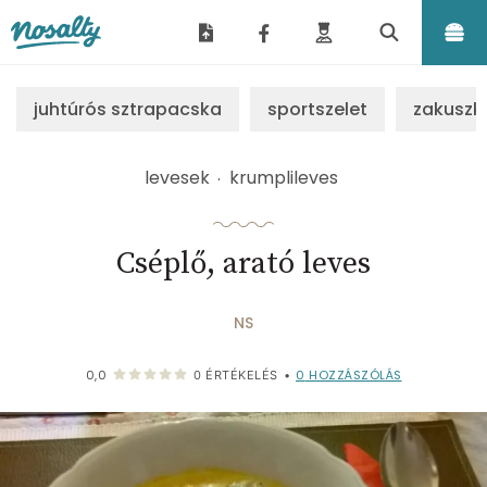
Nosalty
juhtúrós sztrapacska
sportszelet
zakuszk
levesek
krumplileves
Cséplő, arató leves
NS
0
HOZZÁSZÓLÁS
0,0
0
ÉRTÉKELÉS
•