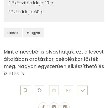
B6 vitamin:
Előkészítés ideje
:
10 p
Főzés ideje
:
60 p
Összesen
774 kcal
E vitamin:
Fehérje
ráérős
magyar
Összesen
36.4 g
Mint a nevéből is olvashatjuk, ezt a levest
Zsír
általában aratáskor, csépléskor főzték
Összesen
56.4 g
meg. Nagyon egyszerűen elkészíthető és
ízletes is.
Telített zsírsav
21 g
Egyszeresen telítetlen zsírsav:
11 g
Többszörösen telítetlen zsírsav
5 g