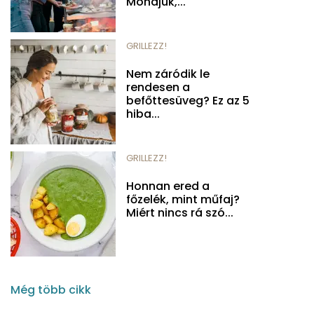
Mondjuk,...
GRILLEZZ!
Nem záródik le
rendesen a
befőttesüveg? Ez az 5
hiba...
GRILLEZZ!
Honnan ered a
főzelék, mint műfaj?
Miért nincs rá szó...
Még több cikk