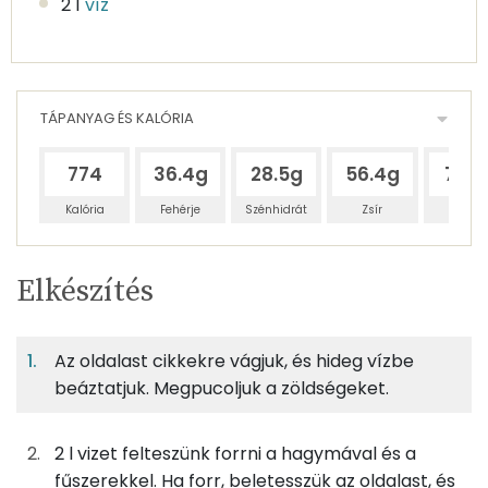
2 l
víz
TÁPANYAG ÉS KALÓRIA
774
36.4g
28.5g
56.4g
704
Kalória
Fehérje
Szénhidrát
Zsír
Víz
Egy
4
100
Elkészítés
adagban
adagban
grammban
TÁPANYAGTARTALOM
Az oldalast cikkekre vágjuk, és hideg vízbe
4%
3%
7%
Egy
4
100
Fehérje
Szénhidrát
Zsír
adagban
adagban
grammban
beáztatjuk. Megpucoljuk a zöldségeket.
4%
3%
7%
85%
2 l vizet felteszünk forrni a hagymával és a
125g
füstölt oldalas
329 kcal
Fehérje
Szénhidrát
Zsír
Víz
fűszerekkel. Ha forr, beletesszük az oldalast, és