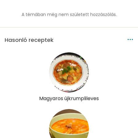
Réz
0 mg
A témában még nem született hozzászólás.
Mangán
0 mg
Hasonló receptek
Szénhidrát
Összesen
28.5 g
Cukor
3 mg
Élelmi rost
3 mg
Magyaros újkrumplileves
Víz
Összesen
704 g
Vitaminok