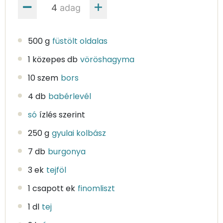
adag
500 g
füstölt oldalas
1 közepes db
vöröshagyma
10 szem
bors
4 db
babérlevél
só
ízlés szerint
250 g
gyulai kolbász
7 db
burgonya
3 ek
tejföl
1 csapott ek
finomliszt
1 dl
tej