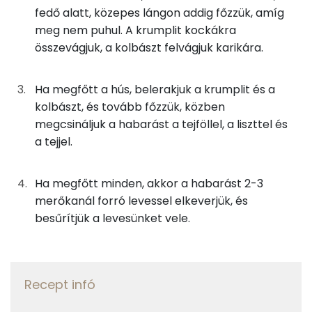
TOP ásványi anyagok
23g
vöröshagyma
8 kcal
fedő alatt, közepes lángon addig főzzük, amíg
meg nem puhul. A krumplit kockákra
Nátrium
0g
bors
0 kcal
összevágjuk, a kolbászt felvágjuk karikára.
Foszfor
0g
babérlevél
0 kcal
Ha megfőtt a hús, belerakjuk a krumplit és a
Kálcium
kolbászt, és tovább főzzük, közben
0g
só
0 kcal
megcsináljuk a habarást a tejföllel, a liszttel és
Magnézium
63g
gyulai kolbász
283 kcal
a tejjel.
Szelén
175g
burgonya
101 kcal
Ha megfőtt minden, akkor a habarást 2-3
TOP vitaminok
merőkanál forró levessel elkeverjük, és
15g
tejföl
30 kcal
besűrítjük a levesünket vele.
Kolin:
3g
finomliszt
9 kcal
C vitamin:
25g
tej
14 kcal
Recept infó
Niacin - B3 vitamin:
500g
víz
0 kcal