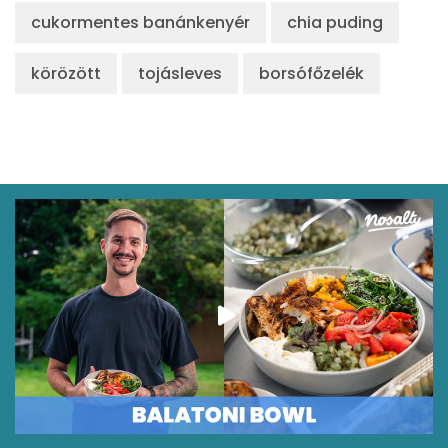
Lut-zea
14 micro
cukormentes banánkenyér
chia puding
körözött
tojásleves
borsófőzelék
Összesen
774 kcal