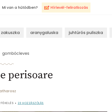
Mi van a hűtődben?
Hírlevél-feliratkozás
zakuszka
aranygaluska
juhtúrós puliszka
gombócleves
e perisoare
atharosz
23
HOZZÁSZÓLÁS
TÉKELÉS
•