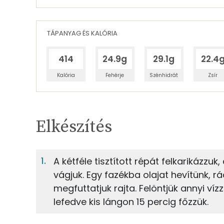
TÁPANYAG ÉS KALÓRIA
414
24.9g
29.1g
22.4
Kalória
Fehérje
Szénhidrát
Zsír
Egy adagban
4
TÁPANYAGTARTALOM
Elkészítés
8%
Fehérje
S
Egy adagban
4
A kétféle tisztított répát felkarikázzuk
vágjuk. Egy fazékba olajat hevítünk, r
8%
9%
80g
sárgarépa
Fehérje
Szénhidrát
megfuttatjuk rajta. Felöntjük annyi vízz
lefedve kis lángon 15 percig főzzük.
45g
fehérrépa
TOP ásványi anyagok