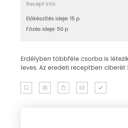
Összesen
Recept infó
0g
ételízesítő
Telített zsírsav
10g
citromlé
Előkészítés ideje
:
15 p
Egyszeresen telítetlen zsírsav:
Főzés ideje
:
50 p
0g
cukor
Többszörösen telítetlen zsírsav
Összesen
Koleszterin
Erdélyben többféle csorba is létezi
leves. Az eredeti receptben ciberé
Ásványi anyagok
Összesen
Cink
Szelén
Kálcium