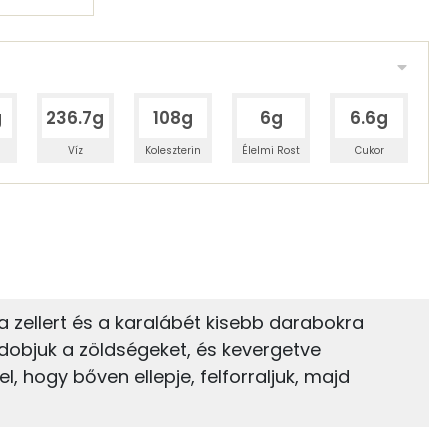
g
236.7g
108g
6g
6.6g
Víz
Koleszterin
Élelmi Rost
Cukor
 adagban
100 grammban
9%
7%
zénhidrát
Zsír
 adagban
100 grammban
, a zellert és a karalábét kisebb darabokra
ádobjuk a zöldségeket, és kevergetve
7%
76%
29 kcal
Zsír
Víz
el, hogy bőven ellepje, felforraljuk, majd
29 kcal
TOP vitaminok