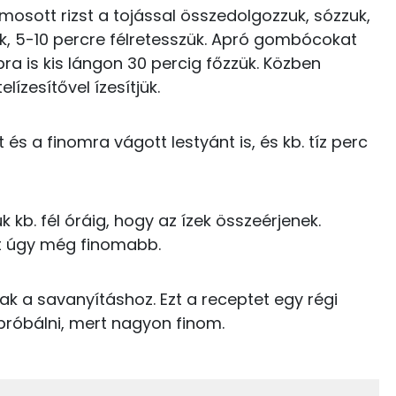
6 kcal
osott rizst a tojással összedolgozzuk, sózzuk,
Kolin:
k, 5-10 percre félretesszük. Apró gombócokat
12 kcal
ra is kis lángon 30 percig főzzük. Közben
C vitamin:
88 kcal
ízesítővel ízesítjük.
Niacin - B3 vitamin:
182 kcal
és a finomra vágott lestyánt is, és kb. tíz perc
β-karotin
45 kcal
E vitamin:
17 kcal
k kb. fél óráig, hogy az ízek összeérjenek.
rt úgy még finomabb.
0 kcal
0 kcal
ak a savanyításhoz. Ezt a receptet egy régi
24.9 g
próbálni, mert nagyon finom.
4 kcal
0 kcal