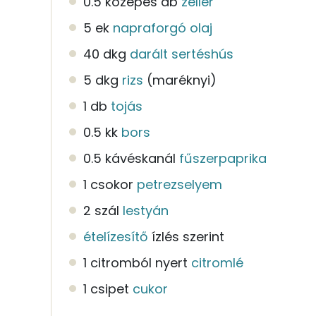
0.5 közepes db
zeller
5 ek
napraforgó olaj
40 dkg
darált sertéshús
5 dkg
rizs
(maréknyi)
1 db
tojás
0.5 kk
bors
0.5 kávéskanál
fűszerpaprika
1 csokor
petrezselyem
2 szál
lestyán
ételízesítő
ízlés szerint
1 citromból nyert
citromlé
1 csipet
cukor