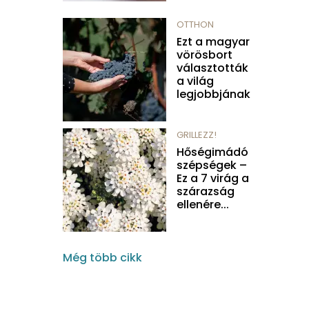
OTTHON
Ezt a magyar
vörösbort
választották
a világ
legjobbjának
GRILLEZZ!
Hőségimádó
szépségek –
Ez a 7 virág a
szárazság
ellenére...
Még több cikk