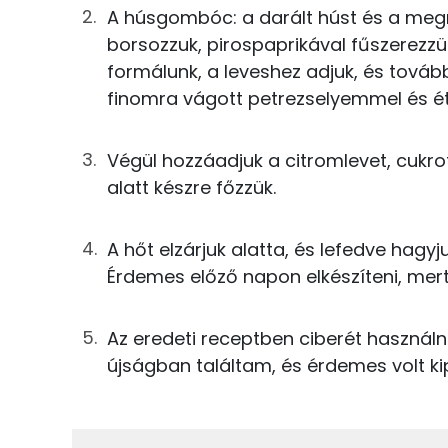
30g
karalábé
A húsgombóc: a darált húst és a megm
Foszfor
borsozzuk, pirospaprikával fűszerezzü
33g
zeller
formálunk, a leveshez adjuk, és tovább
Nátrium
10g
napraforgó olaj
finomra vágott petrezselyemmel és étel
Kálcium
100g
darált sertéshús
Végül hozzáadjuk a citromlevet, cukrot 
Magnézium
alatt készre főzzük.
13g
rizs
Szelén
14g
tojás
A hőt elzárjuk alatta, és lefedve hagyju
Érdemes előző napon elkészíteni, me
0g
bors
Fehérje
0g
fűszerpaprika
Az eredeti receptben ciberét használn
Összesen
újságban találtam, és érdemes volt ki
11g
petrezselyem
Zsír
0g
lestyán