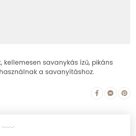
22.4 g
0 kcal
5 g
2 kcal
10 g
0 kcal
6 g
414 kcal
108 mg
k, kellemesen savanykás ízű, pikáns
t használnak a savanyításhoz.
719.2 g
3 mg
26 mg
90 mg