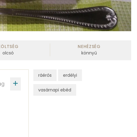
KÖLTSÉG
NEHÉZSÉG
olcsó
könnyű
ráérős
erdélyi
ag
vasárnapi ebéd