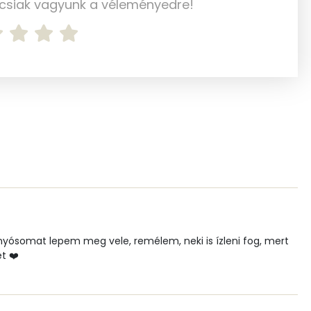
ncsiak vagyunk a véleményedre!
3 mg
60 mg
354 mg
182 mg
0 mg
1 mg
nyósomat lepem meg vele, remélem, neki is ízleni fog, mert
29.1 g
t ❤️
7 mg