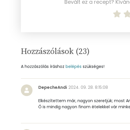
Bevált ez a recept? Kívá
Vas
Magnézium
Foszfor
Nátrium
Hozzászólások (
23
)
Réz
A hozzászólás íráshoz
belépés
szükséges!
Mangán
DepecheAndi
2024. 09. 28. 8:15:08
Szénhidrát
Elkészítettem már, nagyon szeretjük; most A
Összesen
Ő is mindig nagyon finom ételekkel vár minke
Cukor