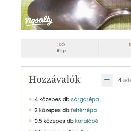
IDŐ
65
p
Hozzávalók
ad
4 közepes db
sárgarépa
2 közepes db
fehérrépa
0.5 közepes db
karalábé