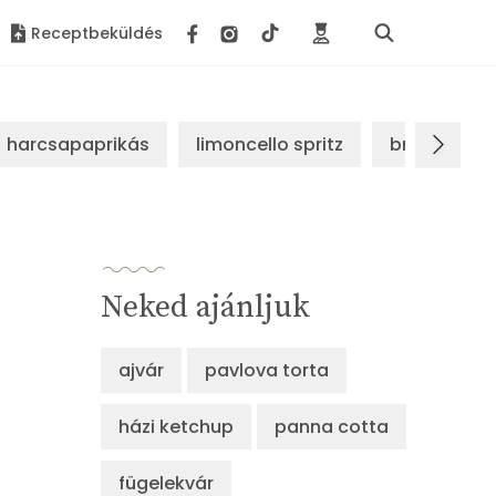
Receptbeküldés
harcsapaprikás
limoncello spritz
brassói sz
Neked ajánljuk
ajvár
pavlova torta
házi ketchup
panna cotta
fügelekvár