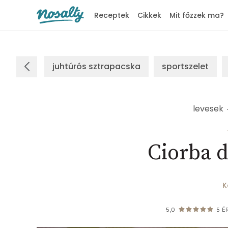
Receptek
Cikkek
Mit főzzek ma?
Nosalty
juhtúrós sztrapacska
sportszelet
levesek
Ciorba d
K
5,0
5
ÉR