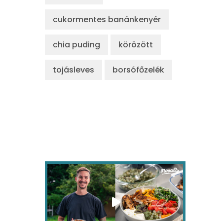
cukormentes banánkenyér
chia puding
körözött
tojásleves
borsófőzelék