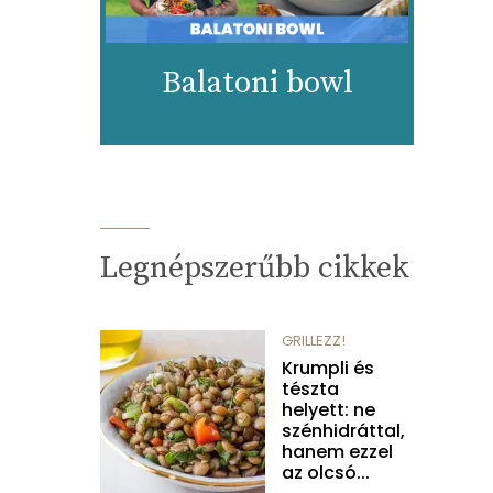
Balatoni bowl
Legnépszerűbb cikkek
GRILLEZZ!
Krumpli és
tészta
helyett: ne
szénhidráttal,
hanem ezzel
az olcsó...