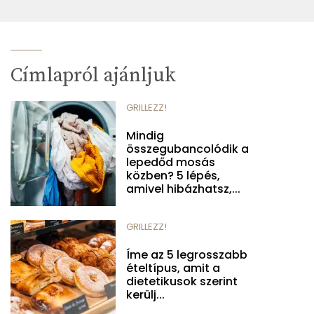
Címlapról ajánljuk
GRILLEZZ!
Mindig
összegubancolódik a
lepedőd mosás
közben? 5 lépés,
amivel hibázhatsz,...
GRILLEZZ!
Íme az 5 legrosszabb
ételtípus, amit a
dietetikusok szerint
kerülj...