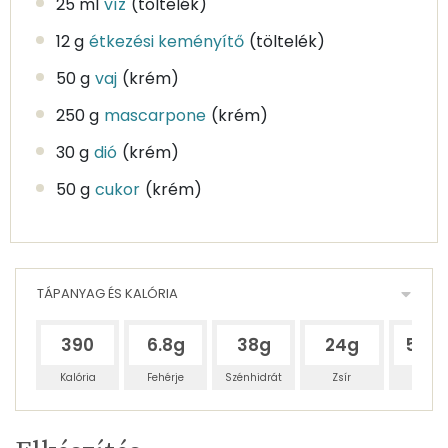
25 ml
víz
(töltelék)
12 g
étkezési keményítő
(töltelék)
50 g
vaj
(krém)
250 g
mascarpone
(krém)
30 g
dió
(krém)
50 g
cukor
(krém)
TÁPANYAG ÉS KALÓRIA
390
6.8g
38g
24g
58.4
Kalória
Fehérje
Szénhidrát
Zsír
Víz
Egy
8
100