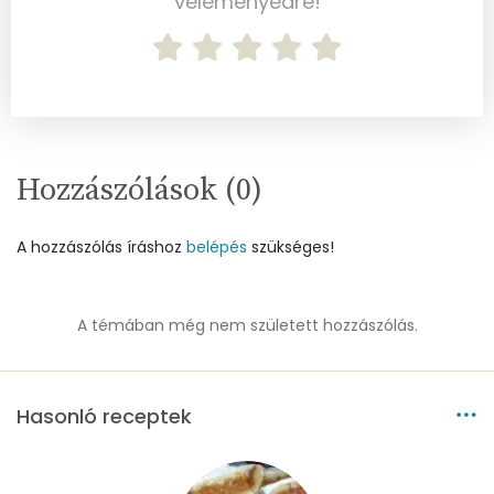
véleményedre!
Élelmi rost
2 mg
Víz
Összesen
58.4 g
Hozzászólások (
0
)
Vitaminok
Összesen
0
A hozzászólás íráshoz
belépés
szükséges!
A vitamin (RAE):
73 micro
A témában még nem született hozzászólás.
B6 vitamin:
0 mg
B12 Vitamin:
0 micro
Hasonló receptek
E vitamin:
0 mg