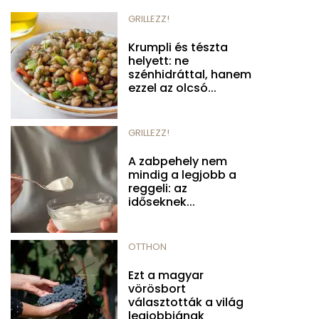
GRILLEZZ!
Krumpli és tészta
helyett: ne
szénhidráttal, hanem
ezzel az olcsó...
GRILLEZZ!
A zabpehely nem
mindig a legjobb a
reggeli: az
időseknek...
OTTHON
Ezt a magyar
vörösbort
választották a világ
legjobbjának