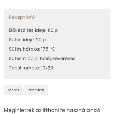
Összesen
24 g
Összesen
390 kcal
Telített zsírsav
5 g
Recept infó
Egyszeresen telítetlen zsírsav:
3 g
Előkészítés ideje
:
60 p
Többszörösen telítetlen zsírsav
3 g
Sütés ideje
:
20 p
Koleszterin
81 mg
Sütés hőfoka
:
175 °C
Sütés módja
:
hőlégkeveréses
Ásványi anyagok
Tepsi mérete
:
10x20
Összesen
376.4 g
Cink
1 mg
ráérős
amerikai
Szelén
9 mg
Megihlettek az itthoni felhasználandó
Kálcium
91 mg