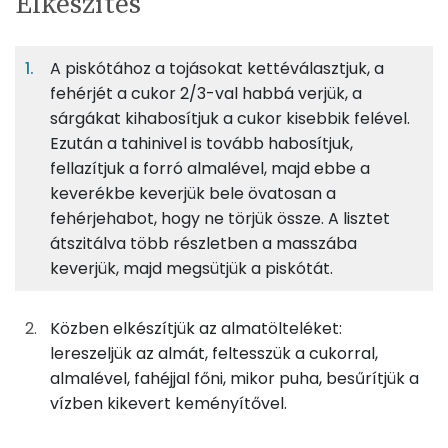
Elkészítés
adagban
adagban
grammban
TÁPANYAGTARTALOM
A piskótához a tojásokat kettéválasztjuk, a
6%
30%
19%
Egy
8
100
Fehérje
Szénhidrát
Zsír
adagban
adagban
grammban
fehérjét a cukor 2/3-val habbá verjük, a
sárgákat kihabosítjuk a cukor kisebbik felével.
Ezután a tahinivel is tovább habosítjuk,
6%
30%
19%
46%
9g
finomliszt
34 kcal
Fehérje
Szénhidrát
Zsír
Víz
fellazítjuk a forró almalével, majd ebbe a
keverékbe keverjük bele övatosan a
TOP ásványi anyagok
1g
sütőpor
0 kcal
fehérjehabot, hogy ne törjük össze. A lisztet
Foszfor
átszitálva több részletben a masszába
21g
tojás
26 kcal
keverjük, majd megsütjük a piskótát.
Kálcium
4g
tahini
21 kcal
Közben elkészítjük az almatölteléket:
Nátrium
4g
almalé
2 kcal
lereszeljük az almát, feltesszük a cukorral,
Magnézium
almalével, fahéjjal főni, mikor puha, besűrítjük a
13g
cukor
48 kcal
vízben kikevert keményítővel.
Szelén
31g
alma
15 kcal