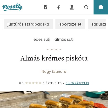
Nosalty
juhtúrós sztrapacska
sportszelet
zakuszk
édes süti
almás süti
Almás krémes piskóta
Nagy Szandra
0
HOZZÁSZÓLÁS
0,0
0
ÉRTÉKELÉS
•