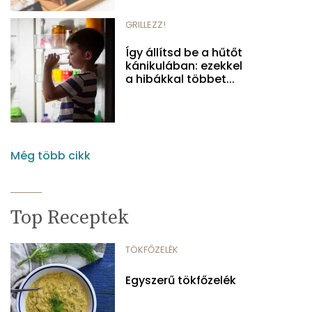
GRILLEZZ!
Így állítsd be a hűtőt
kánikulában: ezekkel
a hibákkal többet...
Még több cikk
Top Receptek
TÖKFŐZELÉK
Egyszerű tökfőzelék