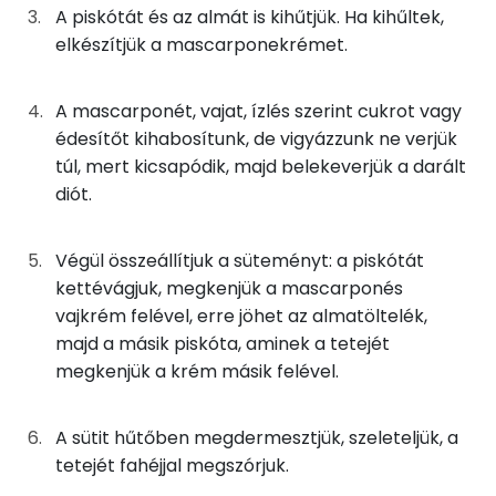
A piskótát és az almát is kihűtjük. Ha kihűltek,
TOP vitaminok
3g
cukor
12 kcal
elkészítjük a mascarponekrémet.
Kolin:
0g
fahéj
0 kcal
A mascarponét, vajat, ízlés szerint cukrot vagy
C vitamin:
13g
almalé
6 kcal
édesítőt kihabosítunk, de vigyázzunk ne verjük
Niacin - B3 vitamin:
túl, mert kicsapódik, majd belekeverjük a darált
3g
víz
0 kcal
diót.
E vitamin:
2g
étkezési keményítő
6 kcal
Végül összeállítjuk a süteményt: a piskótát
Riboflavin - B2 vitamin:
kettévágjuk, megkenjük a mascarponés
6g
vaj
45 kcal
vajkrém felével, erre jöhet az almatöltelék,
Fehérje
31g
mascarpone
126 kcal
majd a másik piskóta, aminek a tetejét
megkenjük a krém másik felével.
Összesen
6.8 g
4g
dió
25 kcal
A sütit hűtőben megdermesztjük, szeleteljük, a
6g
cukor
24 kcal
Zsír
tetejét fahéjjal megszórjuk.