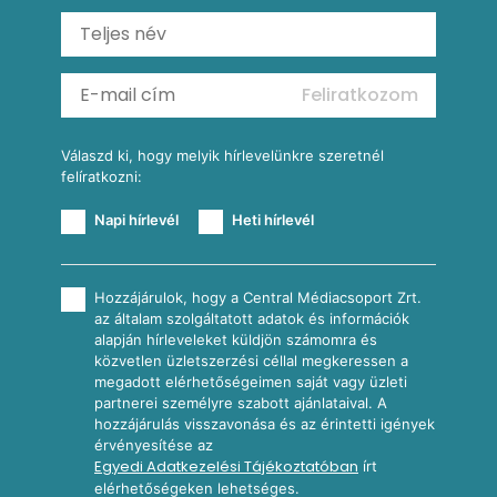
Ratatouille
Almás-kéksajtos kukoricasaláta
Köretek
Mexikói kukoricasaláta
Reggeli receptek
Feliratkozom
További receptkategóriák
Válaszd ki, hogy melyik hírlevelünkre szeretnél
felíratkozni:
Napi hírlevél
Heti hírlevél
Hozzájárulok, hogy a Central Médiacsoport Zrt.
az általam szolgáltatott adatok és információk
alapján hírleveleket küldjön számomra és
közvetlen üzletszerzési céllal megkeressen a
megadott elérhetőségeimen saját vagy üzleti
partnerei személyre szabott ajánlataival. A
hozzájárulás visszavonása és az érintetti igények
érvényesítése az
Egyedi Adatkezelési Tájékoztatóban
írt
elérhetőségeken lehetséges.