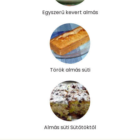
α-karotin
0 micro
Egyszerű kevert almás
β-karotin
18 micro
β-crypt
5 micro
Likopin
0 micro
Lut-zea
104 micro
Török almás süti
Összesen
390 kcal
Almás süti Sütőtöktől