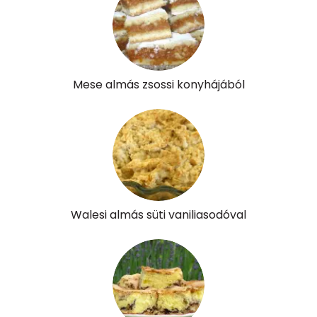
C vitamin:
1 mg
D vitamin:
15 micro
K vitamin:
1 micro
Mese almás zsossi konyhájából
Tiamin - B1 vitamin:
0 mg
Riboflavin - B2 vitamin:
0 mg
Niacin - B3 vitamin:
0 mg
Pantoténsav - B5 vitamin:
0 mg
Walesi almás süti vaniliasodóval
Folsav - B9-vitamin:
19 micro
Kolin:
58 mg
Retinol - A vitamin:
71 micro