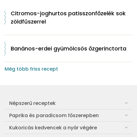
Citromos-joghurtos patisszonfőzelék sok
zöldfűszerrel
Banános-erdei gyümölcsös őzgerinctorta
Még több friss recept
Népszerű receptek
Frankfurti leves
Paprika és paradicsom főszerepben
Egyszerű muffin
Pan con Tomate
Kukoricás kedvencek a nyár végére
Aranygaluska
Paradicsom és paprika eltevése télre