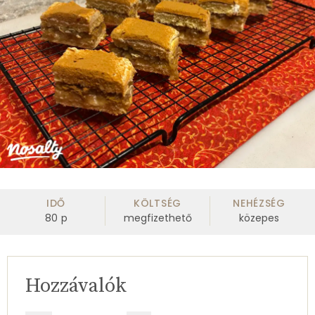
IDŐ
KÖLTSÉG
NEHÉZSÉG
80
p
megfizethető
közepes
Hozzávalók