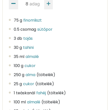
adag
75 g
finomliszt
0.5 csomag
sütőpor
3 db
tojás
30 g
tahini
35 ml
almalé
100 g
cukor
250 g
alma
(töltelék)
25 g
cukor
(töltelék)
1 teáskanál
fahéj
(töltelék)
100 ml
almalé
(töltelék)