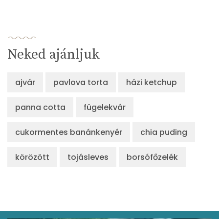
Neked ajánljuk
ajvár
pavlova torta
házi ketchup
panna cotta
fügelekvár
cukormentes banánkenyér
chia puding
körözött
tojásleves
borsófőzelék