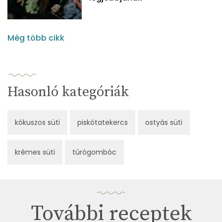
Még több cikk
Hasonló kategóriák
kókuszos süti
piskótatekercs
ostyás süti
krémes süti
túrógombóc
További receptek