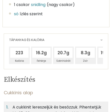
1 csokor
snidling
(nagy csokor)
só
ízlés szerint
TÁPANYAG ÉS KALÓRIA
223
16.2g
20.7g
8.3g
193.
Kalória
Fehérje
Szénhidrát
Zsír
Víz
Egy
4
100
Elkészítés
adagban
adagban
grammban
TÁPANYAGTARTALOM
Cukkinis alap
7%
9%
3%
Egy
4
100
Fehérje
Szénhidrát
Zsír
adagban
adagban
grammban
A cukkinit lereszeljük és besózzuk. Pihentetjük