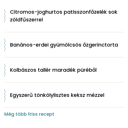
Citromos-joghurtos patisszonfőzelék sok
zöldfűszerrel
Banános-erdei gyümölcsös őzgerinctorta
Kolbászos tallér maradék püréből
Egyszerű tönkölylisztes keksz mézzel
Még több friss recept