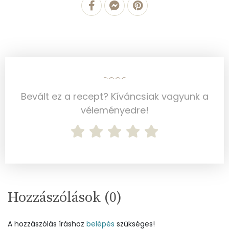
Nátrium
41 mg
Réz
6 mg
Mangán
5 mg
Bevált ez a recept? Kíváncsiak vagyunk a
Szénhidrát
véleményedre!
Összesen
20.7 g
Cukor
6 mg
Élelmi rost
3 mg
Hozzászólások (
0
)
Víz
Összesen
193.8 g
A hozzászólás íráshoz
belépés
szükséges!