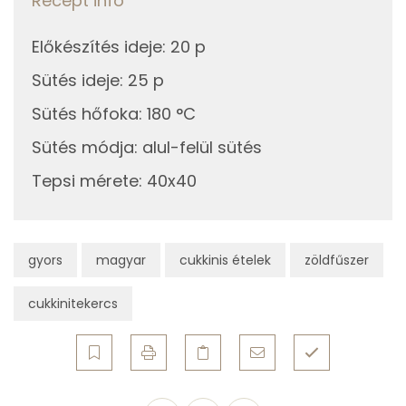
Recept infó
Többszörösen telítetlen zsírsav
1 g
Előkészítés ideje
:
20 p
Koleszterin
51 mg
Sütés ideje
:
25 p
Ásványi anyagok
Sütés hőfoka
:
180 °C
Összesen
758 g
Sütés módja
:
alul-felül sütés
Tepsi mérete
:
40x40
Cink
163 mg
Szelén
11 mg
gyors
magyar
cukkinis ételek
zöldfűszer
Kálcium
126 mg
cukkinitekercs
Vas
126 mg
Magnézium
46 mg
Foszfor
233 mg