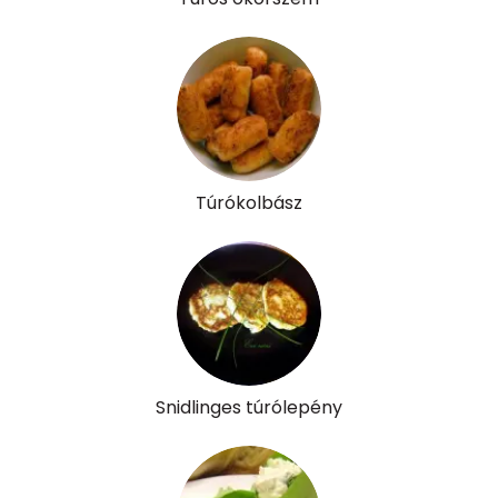
Tiamin - B1 vitamin:
16 mg
Riboflavin - B2 vitamin:
75 mg
Niacin - B3 vitamin:
1 mg
Pantoténsav - B5 vitamin:
0 mg
Túrókolbász
Folsav - B9-vitamin:
81 micro
Kolin:
51 mg
Retinol - A vitamin:
31 micro
α-karotin
0 micro
Snidlinges túrólepény
β-karotin
1292 micro
β-crypt
1 micro