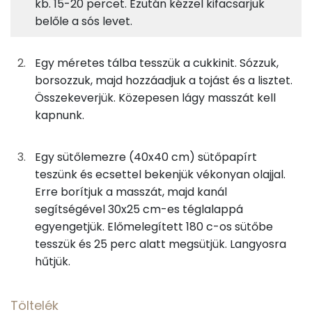
kb. 15-20 percet. Ezután kézzel kifacsarjuk
Cukkinis alap
7%
9%
3%
81%
belőle a sós levet.
Fehérje
Szénhidrát
Zsír
Víz
100g
cukkini
16 kcal
TOP ásványi anyagok
Egy méretes tálba tesszük a cukkinit. Sózzuk,
18g
finomliszt
64 kcal
Foszfor
borsozzuk, majd hozzáadjuk a tojást és a lisztet.
Összekeverjük. Közepesen lágy masszát kell
14g
tojás
17 kcal
Cink
kapnunk.
0g
fekete bors
0 kcal
Vas
Egy sütőlemezre (40x40 cm) sütőpapírt
0g
só
0 kcal
Kálcium
teszünk és ecsettel bekenjük vékonyan olajjal.
Erre borítjuk a masszát, majd kanál
Magnézium
segítségével 30x25 cm-es téglalappá
Töltelék
egyengetjük. Előmelegített 180 c-os sütőbe
TOP vitaminok
63g
tehéntúró
92 kcal
tesszük és 25 perc alatt megsütjük. Langyosra
Riboflavin - B2 vitamin:
hűtjük.
10g
tejföl
20 kcal
Kolin:
45g
snidling
14 kcal
Töltelék