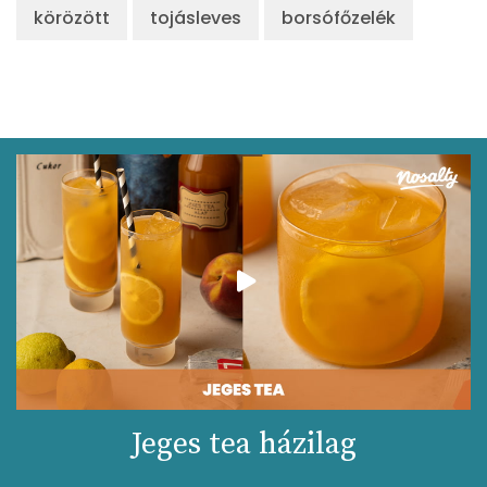
körözött
tojásleves
borsófőzelék
Jeges tea házilag