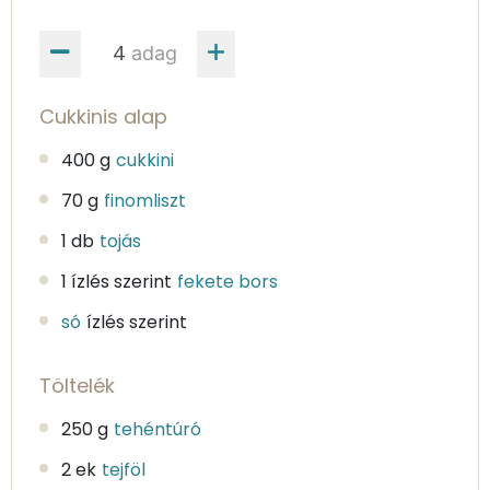
adag
Cukkinis alap
400 g
cukkini
70 g
finomliszt
1 db
tojás
1 ízlés szerint
fekete bors
só
ízlés szerint
Töltelék
250 g
tehéntúró
2 ek
tejföl