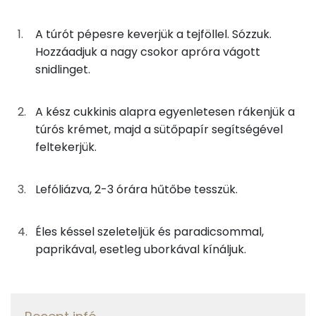
C vitamin:
0g
só
0 kcal
A túrót pépesre keverjük a tejföllel. Sózzuk.
Tiamin - B1 vitamin:
Hozzáadjuk a nagy csokor apróra vágott
snidlinget.
Összesen
223 kcal
Lut-zea
A kész cukkinis alapra egyenletesen rákenjük a
Fehérje
túrós krémet, majd a sütőpapír segítségével
feltekerjük.
Összesen
16.2 g
Lefóliázva, 2-3 órára hűtőbe tesszük.
Zsír
Összesen
8.3 g
Éles késsel szeleteljük és paradicsommal,
paprikával, esetleg uborkával kínáljuk.
Telített zsírsav
4 g
Egyszeresen telítetlen zsírsav:
1 g