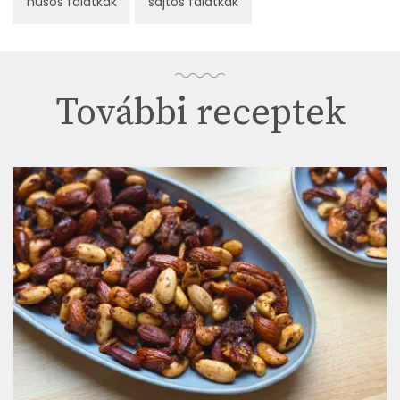
húsos falatkák
sajtos falatkák
További receptek