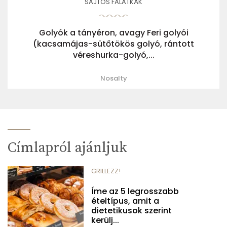
SAJTOS FALATKÁK
Golyók a tányéron, avagy Feri golyói
(kacsamájas-sütőtökös golyó, rántott
véreshurka-golyó,...
Nosalty
Címlapról ajánljuk
GRILLEZZ!
Íme az 5 legrosszabb
ételtípus, amit a
dietetikusok szerint
kerülj...