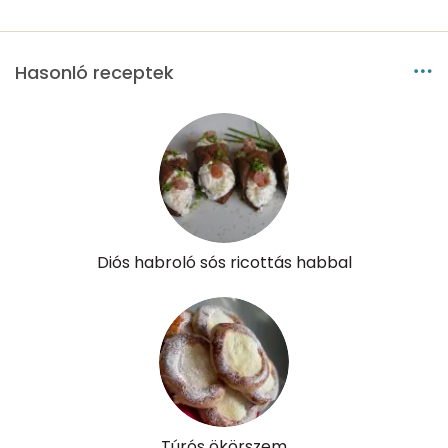
Vitaminok
Hasonló receptek
Összesen
0
A vitamin (RAE):
139 micro
B6 vitamin:
0 mg
B12 Vitamin:
0 micro
Diós habroló sós ricottás habbal
E vitamin:
0 mg
C vitamin:
43 mg
D vitamin:
10 micro
K vitamin:
100 micro
Túrós ökörszem