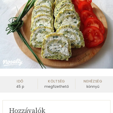
IDŐ
KÖLTSÉG
NEHÉZSÉG
45
p
megfizethető
könnyű
Hozzávalók