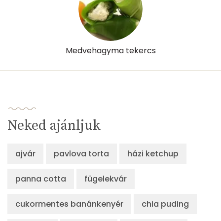
Likopin
0 micro
Lut-zea
2229 micro
Medvehagyma tekercs
Összesen
223 kcal
Neked ajánljuk
ajvár
pavlova torta
házi ketchup
panna cotta
fügelekvár
cukormentes banánkenyér
chia puding