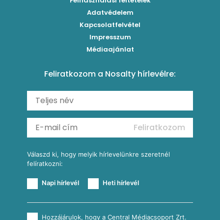
Felhasználási feltételek
Paradicsomos húsgombóc
Klasszikus paprikás krumpli
Grillezettkukorica-saláta fűszeres garnélanyársakkal
Egytálételek
Adatvédelem
Brassói
Szaftos paprikás csirke
Kapcsolatfelvétel
Kukoricás-újhagymás lepény
Levesek
Impresszum
Roston csirkemell
Sült paprikás alfredo
Kukoricás tortilla
Torták
Médiaajánlat
Amerikai palacsinta
Paprikás-juhtúrós hajtovány
Csirkés-kukoricás pite
Tésztareceptek
Feliratkozom a Nosalty hírlevélre:
Carbonara
Shakshuka
Mexikói húsleves kukorica salsával
Saláták
Ratatouille
Almás-kéksajtos kukoricasaláta
Köretek
Mexikói kukoricasaláta
Reggeli receptek
Feliratkozom
További receptkategóriák
Válaszd ki, hogy melyik hírlevelünkre szeretnél
felíratkozni:
Napi hírlevél
Heti hírlevél
Hozzájárulok, hogy a Central Médiacsoport Zrt.