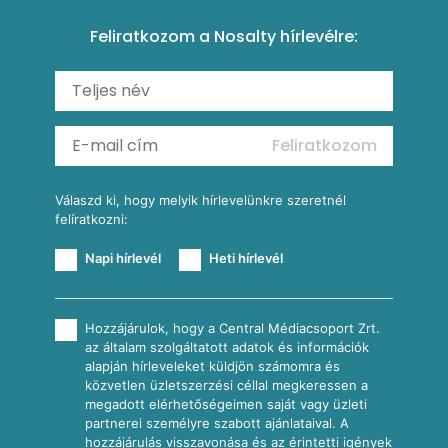
Amerikai palacsinta
Paprikás-juhtúrós hajtovány
Csirkés-kukoricás pite
Tésztareceptek
Feliratkozom a Nosalty hírlevélre:
Carbonara
Shakshuka
Mexikói húsleves kukorica salsával
Saláták
Ratatouille
Almás-kéksajtos kukoricasaláta
Köretek
Mexikói kukoricasaláta
Reggeli receptek
Feliratkozom
További receptkategóriák
Válaszd ki, hogy melyik hírlevelünkre szeretnél
felíratkozni:
Napi hírlevél
Heti hírlevél
Hozzájárulok, hogy a Central Médiacsoport Zrt.
az általam szolgáltatott adatok és információk
alapján hírleveleket küldjön számomra és
közvetlen üzletszerzési céllal megkeressen a
megadott elérhetőségeimen saját vagy üzleti
partnerei személyre szabott ajánlataival. A
hozzájárulás visszavonása és az érintetti igények