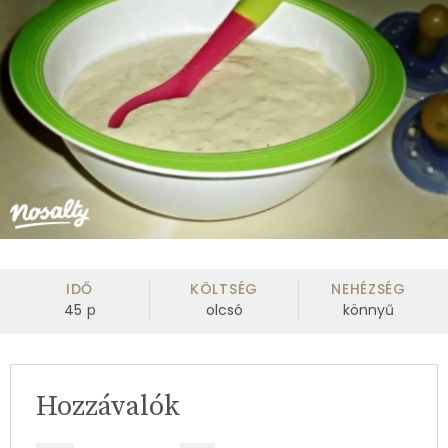
IDŐ
KÖLTSÉG
NEHÉZSÉG
45
p
olcsó
könnyű
Hozzávalók