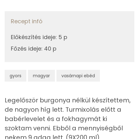
C vitamin:
A rántáshoz
E vitamin:
Recept infó
3g
finomliszt
12 kcal
Niacin - B3 vitamin:
Előkészítés ideje
:
5 p
5g
napraforgó olaj
42 kcal
Lut-zea
Főzés ideje
:
40 p
6g
vöröshagyma
2 kcal
Fehérje
Összesen
183 kcal
gyors
magyar
vasárnapi ebéd
Összesen
2.8 g
Zsír
Legelőször burgonya nélkül készítettem,
de nagyon híg lett. Turmixolás előtt a
Összesen
14.5 g
babérlevelet és a fokhagymát ki
Telített zsírsav
6 g
szoktam venni. Ebből a mennyiségből
nekem 9 adag lett. (9X200 ml)