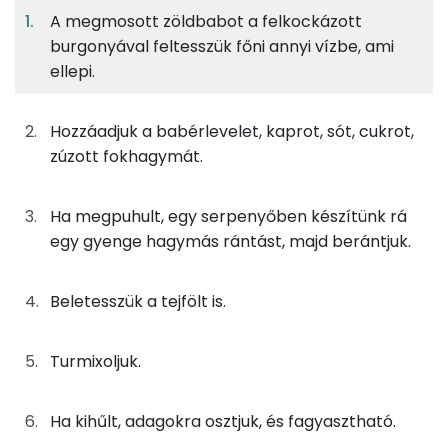
A megmosott zöldbabot a felkockázott
burgonyával feltesszük főni annyi vízbe, ami
A főzelékhez
2%
10%
12%
76%
ellepi.
Fehérje
Szénhidrát
Zsír
Víz
50g
zöldbab
14 kcal
TOP ásványi anyagok
Hozzáadjuk a babérlevelet, kaprot, sót, cukrot,
22g
burgonya
13 kcal
Kálcium
zúzott fokhagymát.
1g
fokhagyma
1 kcal
Foszfor
Ha megpuhult, egy serpenyőben készítünk rá
0g
babérlevél
0 kcal
Magnézium
egy gyenge hagymás rántást, majd berántjuk.
0g
só
0 kcal
Nátrium
Beletesszük a tejfölt is.
0g
kapor
0 kcal
Szelén
Turmixoljuk.
0g
cukor
0 kcal
TOP vitaminok
Kolin:
50g
tejföl
99 kcal
Ha kihűlt, adagokra osztjuk, és fagyasztható.