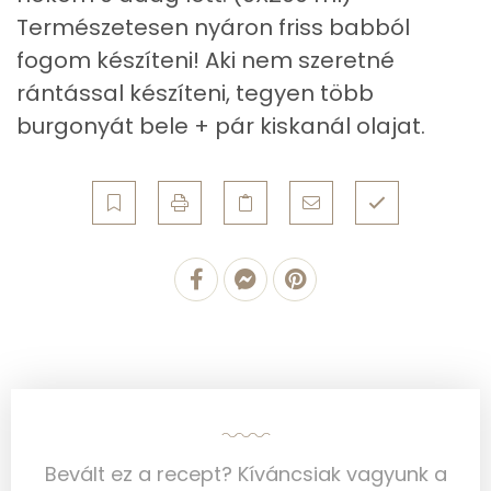
Egyszeresen telítetlen zsírsav:
4 g
Természetesen nyáron friss babból
Többszörösen telítetlen zsírsav
2 g
fogom készíteni! Aki nem szeretné
rántással készíteni, tegyen több
Koleszterin
30 mg
burgonyát bele + pár kiskanál olajat.
Ásványi anyagok
Összesen
187.2 g
Cink
0 mg
Szelén
3 mg
Kálcium
72 mg
Vas
1 mg
Magnézium
21 mg
Bevált ez a recept? Kíváncsiak vagyunk a