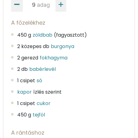
adag
A főzelékhez
450 g
zöldbab
(fagyasztott)
2 közepes db
burgonya
2 gerezd
fokhagyma
2 db
babérlevél
1 csipet
só
kapor
ízlés szerint
1 csipet
cukor
450 g
tejföl
A rántáshoz