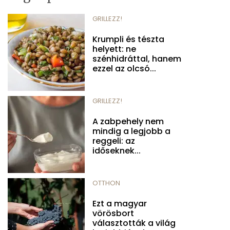
GRILLEZZ!
Krumpli és tészta
helyett: ne
szénhidráttal, hanem
ezzel az olcsó...
GRILLEZZ!
A zabpehely nem
mindig a legjobb a
reggeli: az
időseknek...
OTTHON
Ezt a magyar
vörösbort
választották a világ