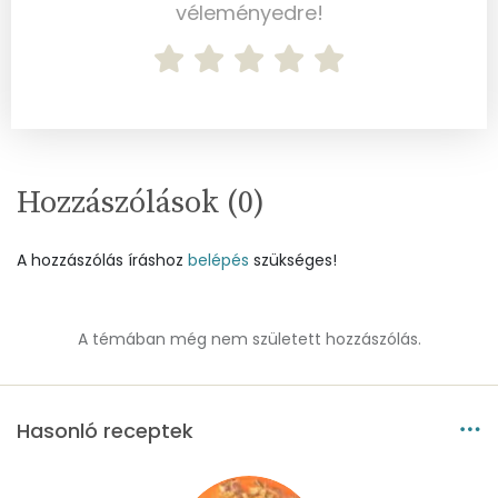
véleményedre!
Foszfor
70 mg
Nátrium
20 mg
Réz
0 mg
Mangán
0 mg
Hozzászólások (
0
)
Szénhidrát
A hozzászólás íráshoz
belépés
szükséges!
Összesen
11.5 g
A témában még nem született hozzászólás.
Cukor
4 mg
Élelmi rost
2 mg
Hasonló receptek
Víz