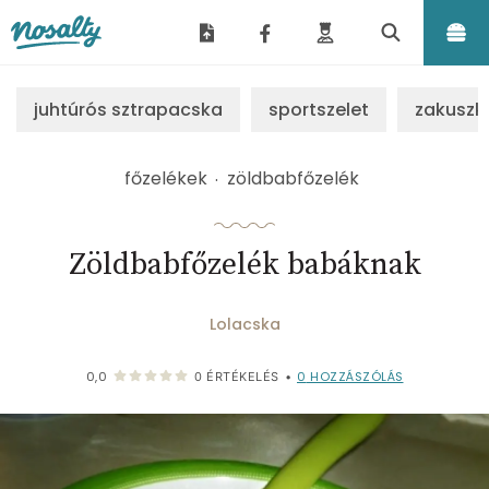
Nosalty
juhtúrós sztrapacska
sportszelet
zakuszk
főzelékek
zöldbabfőzelék
Zöldbabfőzelék babáknak
Lolacska
0
HOZZÁSZÓLÁS
0,0
0
ÉRTÉKELÉS
•