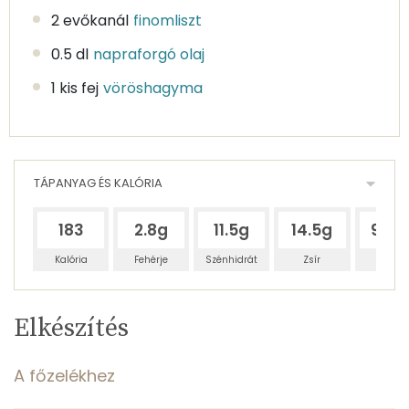
2 evőkanál
finomliszt
0.5 dl
napraforgó olaj
1 kis fej
vöröshagyma
TÁPANYAG ÉS KALÓRIA
183
2.8g
11.5g
14.5g
94.7
Kalória
Fehérje
Szénhidrát
Zsír
Víz
Egy
9
100
Elkészítés
adagban
adagban
grammban
TÁPANYAGTARTALOM
A főzelékhez
2%
10%
12%
Egy
9
100
Fehérje
Szénhidrát
Zsír
adagban
adagban
grammban