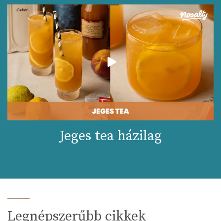
Jeges tea házilag
Legnépszerűbb cikkek