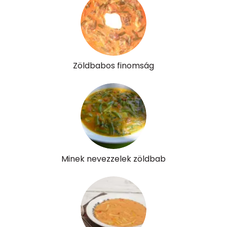
Összesen
94.7 g
Vitaminok
Zöldbabos finomság
Összesen
0
A vitamin (RAE):
77 micro
B6 vitamin:
0 mg
B12 Vitamin:
0 micro
Minek nevezzelek zöldbab
E vitamin:
2 mg
C vitamin:
10 mg
D vitamin:
0 micro