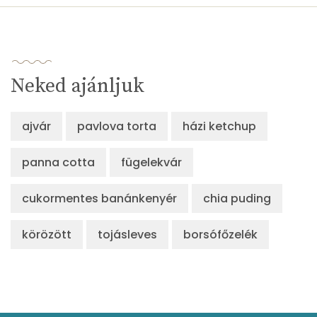
β-crypt
1 micro
Likopin
0 micro
Lut-zea
286 micro
Neked ajánljuk
Összesen
183 kcal
ajvár
pavlova torta
házi ketchup
panna cotta
fügelekvár
cukormentes banánkenyér
chia puding
körözött
tojásleves
borsófőzelék