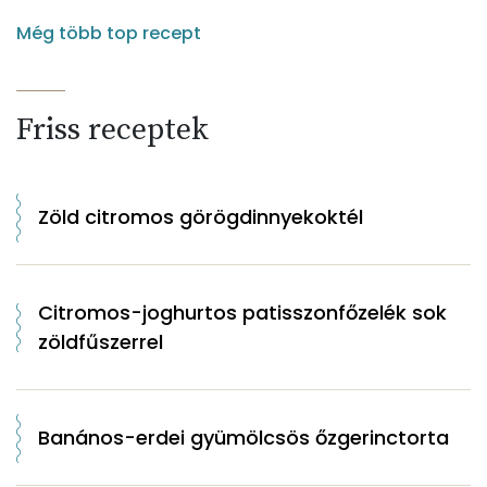
Még több top recept
Friss receptek
Zöld citromos görögdinnyekoktél
Citromos-joghurtos patisszonfőzelék sok
zöldfűszerrel
Banános-erdei gyümölcsös őzgerinctorta