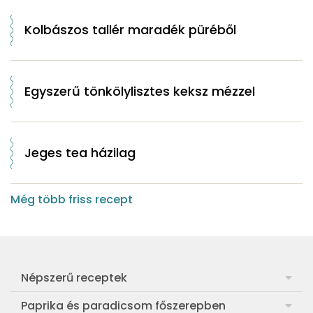
Kolbászos tallér maradék püréből
Egyszerű tönkölylisztes keksz mézzel
Jeges tea házilag
Még több friss recept
Népszerű receptek
Frankfurti leves
Paprika és paradicsom főszerepben