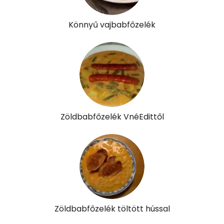
K vitamin:
20 micro
Könnyű vajbabfőzelék
Tiamin - B1 vitamin:
0 mg
Riboflavin - B2 vitamin:
0 mg
Niacin - B3 vitamin:
1 mg
Pantoténsav - B5 vitamin:
0 mg
Zöldbabfőzelék VnéEdittől
Folsav - B9-vitamin:
22 micro
Kolin:
19 mg
Retinol - A vitamin:
61 micro
α-karotin
30 micro
Zöldbabfőzelék töltött hússal
β-karotin
180 micro