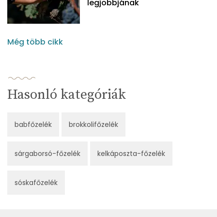
legjobbjának
Még több cikk
Hasonló kategóriák
babfőzelék
brokkolifőzelék
sárgaborsó-főzelék
kelkáposzta-főzelék
sóskafőzelék