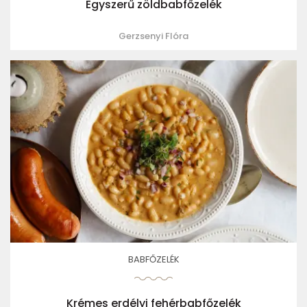
Egyszerű zöldbabfőzelék
Gerzsenyi Flóra
BABFŐZELÉK
Krémes erdélyi fehérbabfőzelék