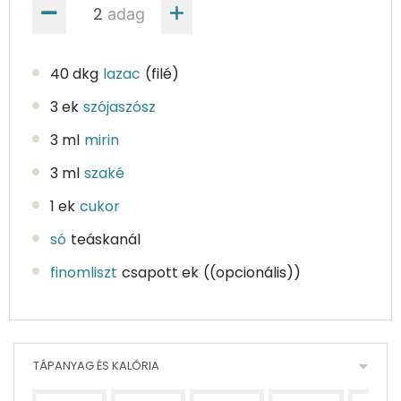
adag
40 dkg
lazac
(filé)
3 ek
szójaszósz
3 ml
mirin
3 ml
szaké
1 ek
cukor
só
teáskanál
finomliszt
csapott ek
((opcionális))
TÁPANYAG ÉS KALÓRIA