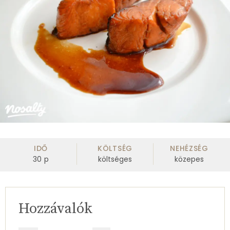
IDŐ
KÖLTSÉG
NEHÉZSÉG
30
p
költséges
közepes
Hozzávalók