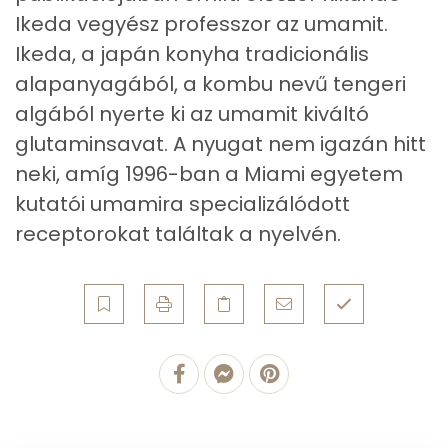
Cink
1 mg
Ikeda vegyész professzor az umamit.
Ikeda, a japán konyha tradicionális
Szelén
63 mg
alapanyagából, a kombu nevű tengeri
Kálcium
17 mg
algából nyerte ki az umamit kiváltó
glutaminsavat. A nyugat nem igazán hitt
Vas
1 mg
neki, amíg 1996-ban a Miami egyetem
Magnézium
60 mg
kutatói umamira specializálódott
receptorokat találtak a nyelvén.
Foszfor
542 mg
Nátrium
988 mg
Réz
0 mg
Mangán
0 mg
Szénhidrát