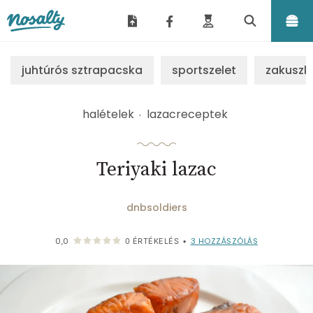
Nosalty
juhtúrós sztrapacska
sportszelet
zakuszk
halételek
lazacreceptek
Teriyaki lazac
dnbsoldiers
3
HOZZÁSZÓLÁS
0,0
0
ÉRTÉKELÉS
•