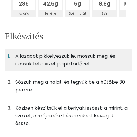
286
42.6g
6g
8.8g
163.
Kalória
Fehérje
Szénhidrát
Zsír
Víz
Egy
2
100
Elkészítés
adagban
adagban
grammban
TÁPANYAGTARTALOM
A lazacot pikkelyezzük le, mossuk meg, és
19%
3%
4%
Egy
2
100
Fehérje
Szénhidrát
Zsír
adagban
adagban
grammban
itassuk fel a vizet papírtörlővel.
19%
3%
4%
74%
Sózzuk meg a halat, és tegyük be a hűtőbe 30
200g
lazac
254 kcal
Fehérje
Szénhidrát
Zsír
Víz
percre.
TOP ásványi anyagok
15g
szójaszósz
9 kcal
Közben készítsük el a teriyaki szószt: a mirint, a
Nátrium
2g
mirin
2 kcal
szakét, a szójaszószt és a cukrot keverjük
Foszfor
össze.
2g
szaké
2 kcal
Szelén