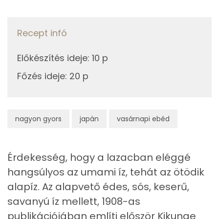
Összesen
42.6 g
Recept infó
Zsír
Előkészítés ideje
Összesen
:
10 p
8.8 g
Főzés ideje
:
20 p
Telített zsírsav
2 g
Egyszeresen telítetlen zsírsav:
3 g
nagyon gyors
japán
vasárnapi ebéd
Többszörösen telítetlen zsírsav
2 g
Koleszterin
92 mg
Érdekesség, hogy a lazacban eléggé
hangsúlyos az umami íz, tehát az ötödik
Ásványi anyagok
alapíz. Az alapvető édes, sós, keserű,
Összesen
1672.3 g
savanyú íz mellett, 1908-as
publikációjában említi először Kikunae