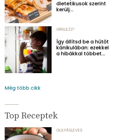
dietetikusok szerint
kerülj...
GRILLEZZ!
Így állítsd be a hűtőt
kánikulában: ezekkel
a hibákkal többet...
Még több cikk
Top Receptek
GULYÁSLEVES