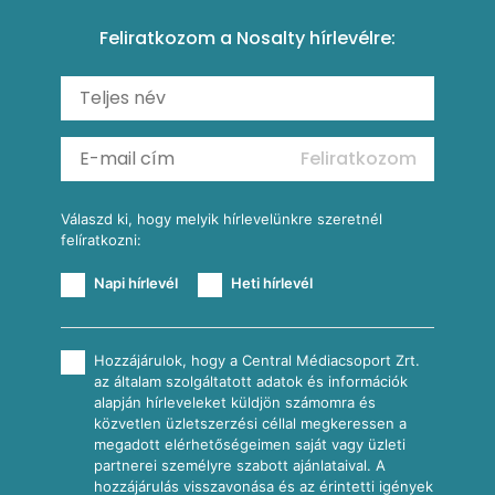
Amerikai palacsinta
Paprikás-juhtúrós hajtovány
Csirkés-kukoricás pite
Tésztareceptek
Feliratkozom a Nosalty hírlevélre:
Carbonara
Shakshuka
Mexikói húsleves kukorica salsával
Saláták
Ratatouille
Almás-kéksajtos kukoricasaláta
Köretek
Mexikói kukoricasaláta
Reggeli receptek
Feliratkozom
További receptkategóriák
Válaszd ki, hogy melyik hírlevelünkre szeretnél
felíratkozni:
Napi hírlevél
Heti hírlevél
Hozzájárulok, hogy a Central Médiacsoport Zrt.
az általam szolgáltatott adatok és információk
alapján hírleveleket küldjön számomra és
közvetlen üzletszerzési céllal megkeressen a
megadott elérhetőségeimen saját vagy üzleti
partnerei személyre szabott ajánlataival. A
hozzájárulás visszavonása és az érintetti igények