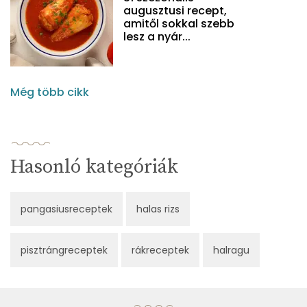
augusztusi recept,
amitől sokkal szebb
lesz a nyár...
Még több cikk
Hasonló kategóriák
pangasiusreceptek
halas rizs
pisztrángreceptek
rákreceptek
halragu