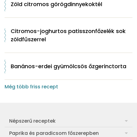
Zöld citromos görögdinnyekoktél
Citromos-joghurtos patisszonfőzelék sok
zöldfűszerrel
Banános-erdei gyümölcsös őzgerinctorta
Még több friss recept
Népszerű receptek
Frankfurti leves
Paprika és paradicsom főszerepben