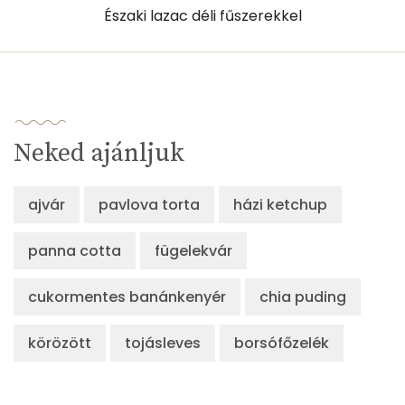
Északi lazac déli fűszerekkel
Neked ajánljuk
ajvár
pavlova torta
házi ketchup
panna cotta
fügelekvár
cukormentes banánkenyér
chia puding
körözött
tojásleves
borsófőzelék