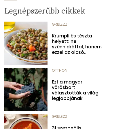
Legnépszerűbb cikkek
GRILLEZZ!
Krumpli és tészta
helyett: ne
szénhidráttal, hanem
ezzel az olcsó...
OTTHON
Ezt a magyar
vörösbort
választották a világ
legjobbjának
GRILLEZZ!
31 szezonális