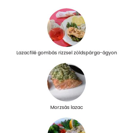
Kolin:
195 mg
Retinol - A vitamin:
70 micro
α-karotin
0 micro
Lazacfilé gombás rizzsel zöldspárga-ágyon
β-karotin
0 micro
β-crypt
0 micro
Likopin
0 micro
Lut-zea
0 micro
Morzsás lazac
Összesen
286 kcal