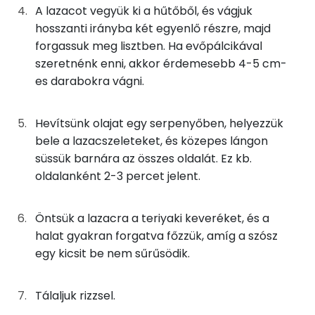
5g
cukor
19 kcal
A lazacot vegyük ki a hűtőből, és vágjuk
hosszanti irányba két egyenlő részre, majd
Magnézium
0g
só
0 kcal
forgassuk meg lisztben. Ha evőpálcikával
Kálcium
szeretnénk enni, akkor érdemesebb 4-5 cm-
0g
finomliszt
0 kcal
es darabokra vágni.
TOP vitaminok
Összesen
286 kcal
Kolin:
Hevítsünk olajat egy serpenyőben, helyezzük
bele a lazacszeleteket, és közepes lángon
Niacin - B3 vitamin:
süssük barnára az összes oldalát. Ez kb.
oldalanként 2-3 percet jelent.
B6 vitamin:
D vitamin:
Öntsük a lazacra a teriyaki keveréket, és a
halat gyakran forgatva főzzük, amíg a szósz
E vitamin:
egy kicsit be nem sűrűsödik.
Fehérje
Tálaljuk rizzsel.