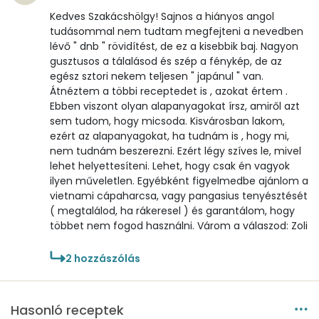
Kedves Szakácshölgy! Sajnos a hiányos angol
B12 Vitamin:
8 micro
tudásommal nem tudtam megfejteni a nevedben
lévő " dnb " rövidítést, de ez a kisebbik baj. Nagyon
E vitamin:
1 mg
gusztusos a tálalásod és szép a fénykép, de az
egész sztori nekem teljesen " japánul " van.
C vitamin:
0 mg
Átnéztem a többi receptedet is , azokat értem .
Ebben viszont olyan alapanyagokat írsz, amiről azt
D vitamin:
870 micro
sem tudom, hogy micsoda. Kisvárosban lakom,
ezért az alapanyagokat, ha tudnám is , hogy mi,
nem tudnám beszerezni. Ezért légy szíves le, mivel
K vitamin:
1 micro
lehet helyettesíteni. Lehet, hogy csak én vagyok
ilyen műveletlen. Egyébként figyelmedbe ajánlom a
Tiamin - B1 vitamin:
0 mg
vietnami cápaharcsa, vagy pangasius tenyésztését
( megtalálod, ha rákeresel ) és garantálom, hogy
Riboflavin - B2 vitamin:
0 mg
többet nem fogod használni. Várom a válaszod: Zoli
Niacin - B3 vitamin:
17 mg
2
hozzászólás
Pantoténsav - B5 vitamin:
0 mg
Hasonló receptek
Folsav - B9-vitamin:
11 micro