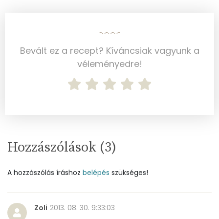
Összesen
6 g
Cukor
5 mg
Bevált ez a recept? Kíváncsiak vagyunk a
Élelmi rost
0 mg
véleményedre!
Víz
Összesen
163.3 g
Hozzászólások (
Vitaminok
3
)
Összesen
0
A hozzászólás íráshoz
belépés
szükséges!
A vitamin (RAE):
70 micro
Zoli
2013. 08. 30. 9:33:03
B6 vitamin:
1 mg