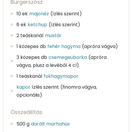
Burgerszósz
10 ek
majonéz
(ízlés szerint)
6 ek
ketchup
(ízlés szerint)
2 teáskanál
mustár
1 közepes db
fehér hagyma
(apróra vágva)
3 közepes db
csemegeuborka
(apróra
vágva, plusz a levéből 4 cl)
1 teáskanál
fokhagymapor
kapor
ízlés szerint
(finomra vágva,
opcionális)
Összeállítás
500 g
darált marhahús