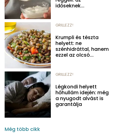
időseknek...
GRILLEZZ!
Krumpli és tészta
helyett: ne
szénhidráttal, hanem
ezzel az olcsó...
GRILLEZZ!
Légkondi helyett
hőhullám idején: még
a nyugodt alvást is
garantálja
Még több cikk