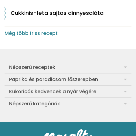
Cukkinis-feta sajtos dinnyesaláta
Még több friss recept
Népszerű receptek
Frankfurti leves
Paprika és paradicsom főszerepben
Egyszerű muffin
Pan con Tomate
Kukoricás kedvencek a nyár végére
Aranygaluska
Paradicsom és paprika eltevése télre
Legfinomabb főtt kukorica
Népszerű kategóriák
Egyszerű paradicsomleves
Mézes-mascarponés sült paradicsom
Ropogós kukoricás fritters
Ebéd receptek
Egyszerű krumplifőzelék
Paradicsomos húsgombóc
Bang bang kukorica
Aprósütemények
Klasszikus madártej
Paradicsomos flat tart leveles tésztából
Szójás-vajas grillkukoricák
Sütemények