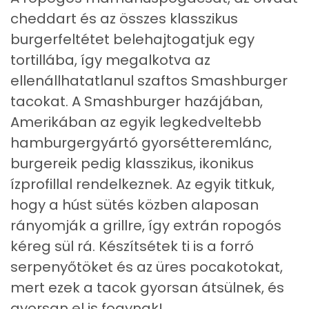
cheddart és az összes klasszikus
Magnézium
47 mg
burgerfeltétet belehajtogatjuk egy
Foszfor
339 mg
tortillába, így megalkotva az
ellenállhatatlanul szaftos Smashburger
Nátrium
633 mg
tacokat. A Smashburger hazájában,
Réz
0 mg
Amerikában az egyik legkedveltebb
hamburgergyártó gyorsétteremlánc,
Mangán
0 mg
burgereik pedig klasszikus, ikonikus
ízprofillal rendelkeznek. Az egyik titkuk,
Szénhidrát
hogy a húst sütés közben alaposan
rányomják a grillre, így extrán ropogós
Összesen
33.6 g
kéreg sül rá. Készítsétek ti is a forró
Cukor
7 mg
serpenyőtöket és az üres pocakotokat,
mert ezek a tacok gyorsan átsülnek, és
Élelmi rost
2 mg
gyorsan el is fogynak!