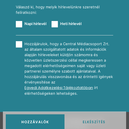
Válaszd ki, hogy melyik hírlevelünkre szeretnél
felíratkozni:
Napi hírlevél
Heti hírlevél
Hozzájárulok, hogy a Central Médiacsoport Zrt.
az általam szolgáltatott adatok és információk
alapján hírleveleket küldjön számomra és
közvetlen üzletszerzési céllal megkeressen a
megadott elérhetőségeimen saját vagy üzleti
partnerei személyre szabott ajánlataival. A
hozzájárulás visszavonása és az érintetti igények
érvényesítése az
Egyedi Adatkezelési Tájékoztatóban
írt
elérhetőségeken lehetséges.
2026
Nosalty · Central Médiacsoport Zrt.
HOZZÁVALÓK
ELKÉSZÍTÉS
Minden jog fenntartva.