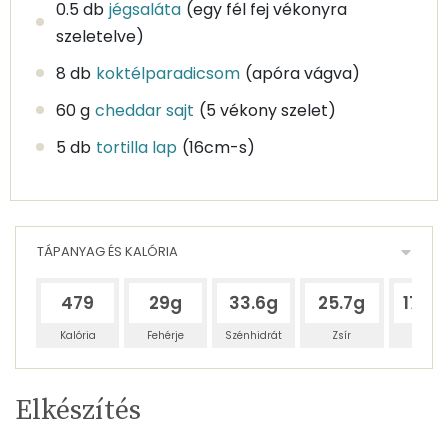
0.5 db
jégsaláta
(egy fél fej vékonyra
szeletelve)
8 db
koktélparadicsom
(apóra vágva)
60 g
cheddar sajt
(5 vékony szelet)
5 db
tortilla lap
(16cm-s)
TÁPANYAG ÉS KALÓRIA
479
29g
33.6g
25.7g
176.
Kalória
Fehérje
Szénhidrát
Zsír
Víz
Egy
5
100
Elkészítés
adagban
adagban
grammban
TÁPANYAGTARTALOM