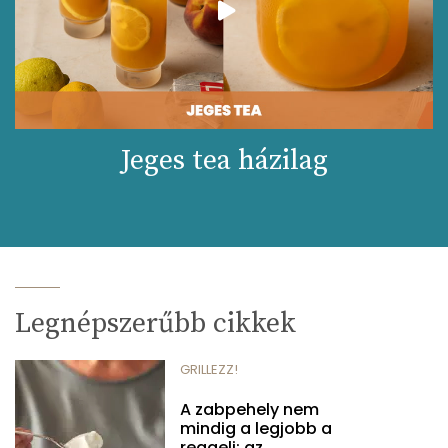
Jeges tea házilag
Legnépszerűbb cikkek
GRILLEZZ!
A zabpehely nem
mindig a legjobb a
reggeli: az