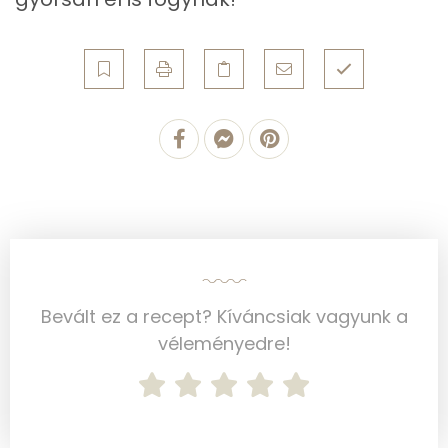
Víz
Összesen
176.3 g
Vitaminok
Összesen
0
A vitamin (RAE):
66 micro
B6 vitamin:
1 mg
Bevált ez a recept? Kíváncsiak vagyunk a
B12 Vitamin:
4 micro
véleményedre!
E vitamin:
1 mg
C vitamin:
7 mg