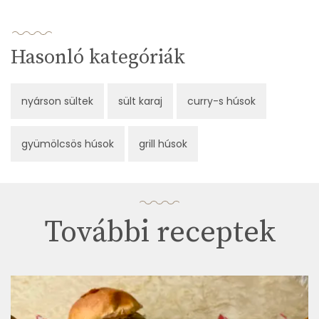
Hasonló kategóriák
nyárson sültek
sült karaj
curry-s húsok
gyümölcsös húsok
grill húsok
További receptek