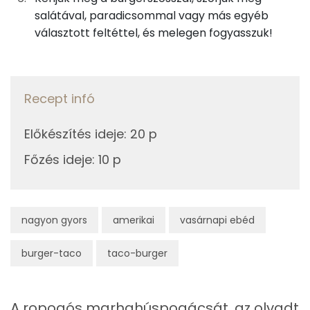
Telített zsírsav
6 g
salátával, paradicsommal vagy más egyéb
választott feltéttel, és melegen fogyasszuk!
Egyszeresen telítetlen zsírsav:
5 g
Többszörösen telítetlen zsírsav
1 g
Recept infó
Koleszterin
73 mg
Előkészítés ideje
:
20 p
Ásványi anyagok
Főzés ideje
:
10 p
Összesen
1195.4 g
Cink
5 mg
nagyon gyors
amerikai
vasárnapi ebéd
Szelén
45 mg
burger-taco
taco-burger
Kálcium
122 mg
Vas
4 mg
A ropogós marhahúspogácsát, az olvadt