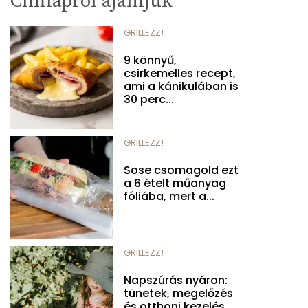
Címlapról ajánljuk
GRILLEZZ!
9 könnyű,
csirkemelles recept,
ami a kánikulában is
30 perc...
GRILLEZZ!
Sose csomagold ezt
a 6 ételt műanyag
fóliába, mert a...
GRILLEZZ!
Napszúrás nyáron:
tünetek, megelőzés
és otthoni kezelés