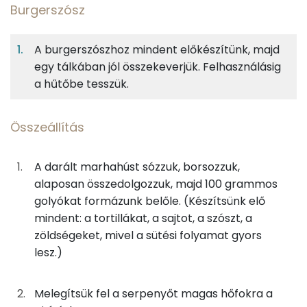
Burgerszósz
11%
13%
10%
Egy
5
100
Fehérje
Szénhidrát
Zsír
adagban
adagban
grammban
A burgerszószhoz mindent előkészítünk, majd
egy tálkában jól összekeverjük. Felhasználásig
Burgerszósz
11%
13%
10%
66%
a hűtőbe tesszük.
Fehérje
Szénhidrát
Zsír
Víz
22g
majonéz
118 kcal
TOP ásványi anyagok
Összeállítás
18g
ketchup
18 kcal
Nátrium
0g
mustár
0 kcal
A darált marhahúst sózzuk, borsozzuk,
Foszfor
alaposan összedolgozzuk, majd 100 grammos
18g
fehér hagyma
7 kcal
Kálcium
golyókat formázunk belőle. (Készítsünk elő
mindent: a tortillákat, a sajtot, a szószt, a
24g
csemegeuborka
6 kcal
Magnézium
zöldségeket, mivel a sütési folyamat gyors
lesz.)
0g
fokhagymapor
0 kcal
Szelén
0g
kapor
0 kcal
TOP vitaminok
Melegítsük fel a serpenyőt magas hőfokra a