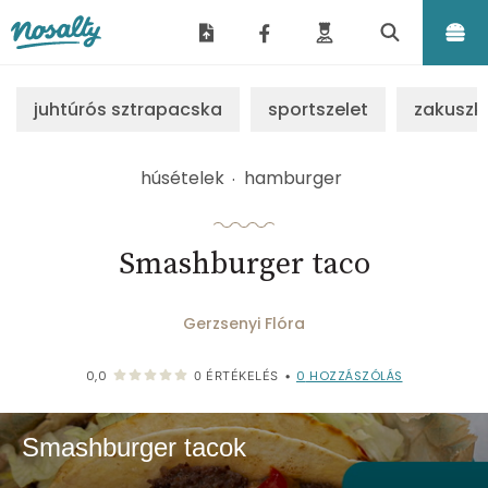
Nosalty
juhtúrós sztrapacska
sportszelet
zakuszk
húsételek
hamburger
Smashburger taco
Gerzsenyi Flóra
0
HOZZÁSZÓLÁS
0,0
0
ÉRTÉKELÉS
•
Smashburger tacok