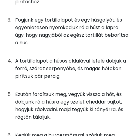
pirításhoz.
Kolin:
Összeállítás
Niacin - B3 vitamin:
Fogjunk egy tortillalapot és egy húsgolyót, és
100g
darált marhahús
142 kcal
egyenletesen nyomkodjuk rá a húst a lapra
C vitamin:
úgy, hogy nagyjából az egész tortillát beborítsa
40g
jégsaláta
5 kcal
a hús.
Likopin
27g
koktélparadicsom
5 kcal
B6 vitamin:
A tortillalapot a húsos oldalával lefelé dobjuk a
12g
cheddar sajt
48 kcal
forró, száraz serpenyőbe, és magas hőfokon
pirítsuk pár percig.
Fehérje
40g
tortilla lap
130 kcal
Összesen
29 g
Ezután fordítsuk meg, vegyük vissza a hőt, és
Összesen
479 kcal
dobjunk rá a húsra egy szelet cheddar sajtot,
hagyjuk ráolvadni, majd tegyük ki tányérra, és
Zsír
rögtön tálaljuk.
Összesen
25.7 g
Kenjük meg a burgerszósszal, szórjuk meg