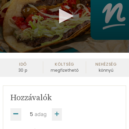
0
seconds
of
IDŐ
KÖLTSÉG
NEHÉZSÉG
59
30
p
megfizethető
könnyű
seconds
Hozzávalók
adag