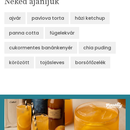
Neked ajánljuk
ajvár
pavlova torta
házi ketchup
panna cotta
fügelekvár
cukormentes banánkenyér
chia puding
körözött
tojásleves
borsófőzelék