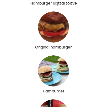
Hamburger sajttal töltve
β-karotin
303 micro
β-crypt
0 micro
Likopin
2871 micro
Lut-zea
168 micro
Original hamburger
Összesen
479 kcal
Hamburger