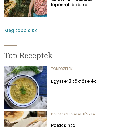
lépésről lépésre
Még több cikk
Top Receptek
TÖKFŐZELÉK
Egyszerű tökfőzelék
PALACSINTA ALAPTÉSZTA
Palacsinta