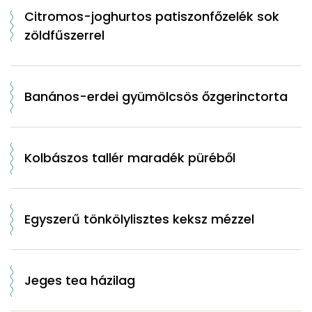
Citromos-joghurtos patiszonfőzelék sok
zöldfűszerrel
Banános-erdei gyümölcsös őzgerinctorta
Kolbászos tallér maradék püréből
Egyszerű tönkölylisztes keksz mézzel
Jeges tea házilag