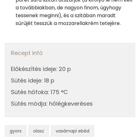
a továbbiakban, de nagyon finom, úgyhogy
185g
sügér
108 kcal
C vitamin:
tessenek meginni), és a szitában maradt
5g
kakukkfű
5 kcal
sűrűjét tesszük a mozzarellakrém tetejére.
E vitamin:
85g
citrom
13 kcal
Likopin
0g
só
0 kcal
Niacin - B3 vitamin:
Recept infó
0g
bors
0 kcal
Előkészítés ideje
:
20 p
Fehérje
Sütés ideje
:
18 p
Összesen
50.2 g
Összesen
810 kcal
Sütés hőfoka
:
175 °C
Sütés módja
:
hőlégkeveréses
Zsír
Összesen
62.4 g
gyors
olasz
vasárnapi ebéd
Telített zsírsav
22 g