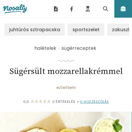
Nosalty
juhtúrós sztrapacska
sportszelet
zakuszk
halételek
sügérreceptek
Sügérsült mozzarellakrémmel
eztettem
0
HOZZÁSZÓLÁS
0,0
0
ÉRTÉKELÉS
•