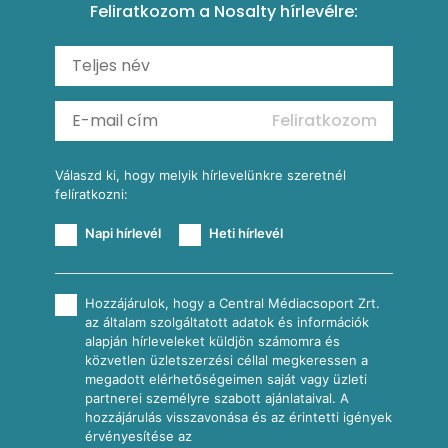
Feliratkozom a Nosalty hírlevélre:
Carbonara
Shakshuka
Mexikói húsleves kukorica salsával
Saláták
Ratatouille
Almás-kéksajtos kukoricasaláta
Köretek
Mexikói kukoricasaláta
Reggeli receptek
Feliratkozom
További receptkategóriák
Válaszd ki, hogy melyik hírlevelünkre szeretnél
felíratkozni:
Napi hírlevél
Heti hírlevél
Hozzájárulok, hogy a Central Médiacsoport Zrt.
az általam szolgáltatott adatok és információk
alapján hírleveleket küldjön számomra és
közvetlen üzletszerzési céllal megkeressen a
megadott elérhetőségeimen saját vagy üzleti
partnerei személyre szabott ajánlataival. A
hozzájárulás visszavonása és az érintetti igények
érvényesítése az