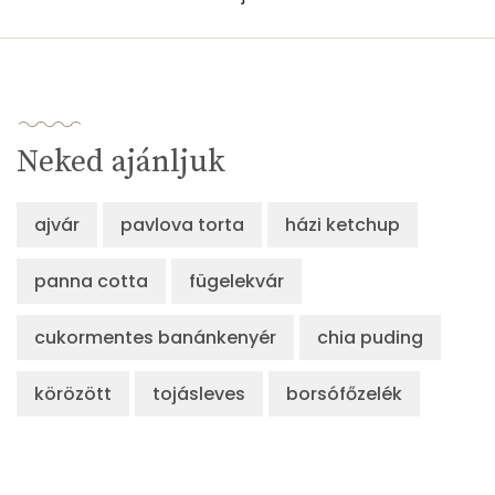
β-crypt
9 micro
Likopin
3860 micro
Lut-zea
189 micro
Neked ajánljuk
Összesen
810 kcal
ajvár
pavlova torta
házi ketchup
panna cotta
fügelekvár
cukormentes banánkenyér
chia puding
körözött
tojásleves
borsófőzelék