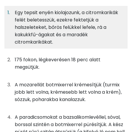
Fehérje
Szénhidrát
Zsír
adagban
adagban
grammban
Egy tepsit enyén kiolajozunk, a citromkarikák
felét beletesszük, ezekre fektetjük a
A mozarellakrémhez és a
11%
3%
13%
73%
halszeleteket, bőrös felükkel lefele, rá a
paradicsompüréhez
Fehérje
Szénhidrát
Zsír
Víz
kakukkfű-ágakat és a maradék
TOP ásványi anyagok
125g
mozzarella
374 kcal
citromkarikákat.
Foszfor
150g
paradicsom
27 kcal
175 fokon, légkeverésen 18 perc alatt
Nátrium
megsütjük.
0g
bazsalikom
0 kcal
Kálcium
0g
só
0 kcal
A mozarellát botmixerrel krémesítjük (turmix
Magnézium
jobb lett volna, krémesebb lett volna a krém),
0g
bors
0 kcal
sózzuk, poharakba kanalazzuk.
Szelén
32g
olívaolaj
283 kcal
TOP vitaminok
A paradicsomokat a bazsalikomlevéllel, sóval,
borssal szintén a botmixerrel pürésítjük. A kész
A halhoz
Kolin:
pürét sűrű szitán átszűrjük (a kifolyó lé nem kell