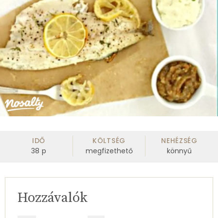
IDŐ
KÖLTSÉG
NEHÉZSÉG
38
p
megfizethető
könnyű
Hozzávalók