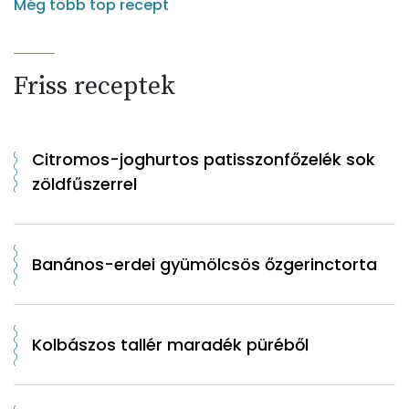
Még több top recept
Friss receptek
Citromos-joghurtos patisszonfőzelék sok
zöldfűszerrel
Banános-erdei gyümölcsös őzgerinctorta
Kolbászos tallér maradék püréből