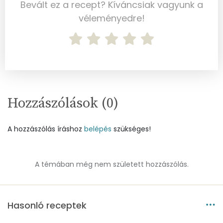
Magnézium
98 mg
Bevált ez a recept? Kíváncsiak vagyunk a
véleményedre!
Foszfor
706 mg
Nátrium
692 mg
Réz
0 mg
Mangán
0 mg
Hozzászólások (
0
)
Szénhidrát
A hozzászólás íráshoz
belépés
szükséges!
Összesen
14.1 g
A témában még nem született hozzászólás.
Cukor
5 mg
Élelmi rost
4 mg
Hasonló receptek