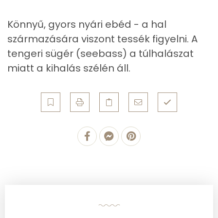
Egyszeresen telítetlen zsírsav:
32 g
Könnyű, gyors nyári ebéd - a hal
Többszörösen telítetlen zsírsav
5 g
származására viszont tessék figyelni. A
tengeri sügér (seebass) a túlhalászat
Koleszterin
144 mg
miatt a kihalás szélén áll.
Ásványi anyagok
Összesen
2253.1 g
Cink
4 mg
Szelén
62 mg
Kálcium
688 mg
Vas
3 mg