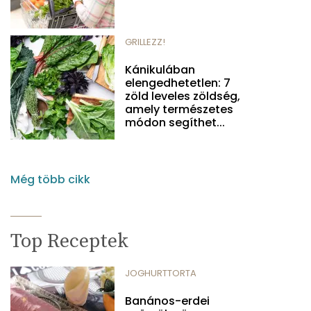
GRILLEZZ!
Kánikulában
elengedhetetlen: 7
zöld leveles zöldség,
amely természetes
módon segíthet...
Még több cikk
Top Receptek
JOGHURTTORTA
Banános-erdei