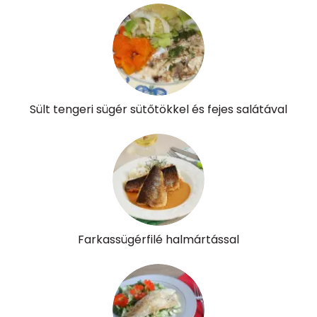
Víz
Összesen
334.2 g
Vitaminok
Összesen
0
Sült tengeri sügér sütőtökkel és fejes salátával
A vitamin (RAE):
349 micro
B6 vitamin:
1 mg
B12 Vitamin:
3 micro
E vitamin:
7 mg
Farkassügérfilé halmártással
C vitamin:
52 mg
D vitamin:
271 micro