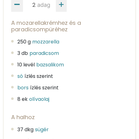
adag
A mozarellakrémhez és a
paradicsompüréhez
250 g
mozzarella
3 db
paradicsom
10 levél
bazsalikom
só
ízlés szerint
bors
ízlés szerint
8 ek
olívaolaj
A halhoz
37 dkg
sügér