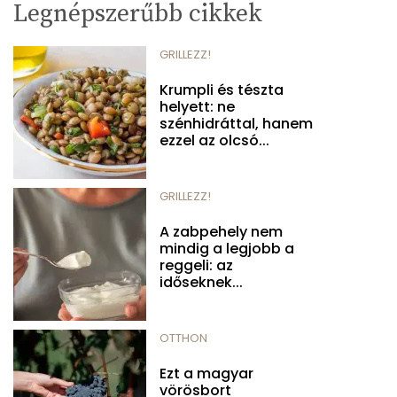
Legnépszerűbb cikkek
GRILLEZZ!
Krumpli és tészta
helyett: ne
szénhidráttal, hanem
ezzel az olcsó...
GRILLEZZ!
A zabpehely nem
mindig a legjobb a
reggeli: az
időseknek...
OTTHON
Ezt a magyar
vörösbort