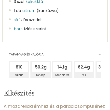
3 szál
kakukkfű
1 db
citrom
(karikázva)
só
ízlés szerint
bors
ízlés szerint
TÁPANYAG ÉS KALÓRIA
810
50.2g
14.1g
62.4g
334.
Kalória
Fehérje
Szénhidrát
Zsír
Víz
Egy
2
100
Elkészítés
adagban
adagban
grammban
TÁPANYAGTARTALOM
A mozarellakrémhez és a paradicsompüréhez
11%
3%
13%
Egy
2
100