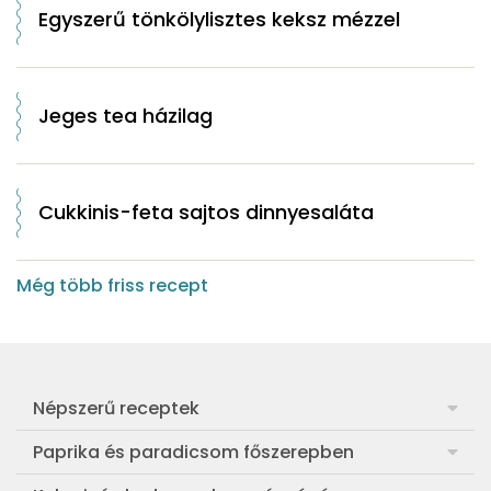
Egyszerű tönkölylisztes keksz mézzel
Jeges tea házilag
Cukkinis-feta sajtos dinnyesaláta
Még több friss recept
Népszerű receptek
Frankfurti leves
Paprika és paradicsom főszerepben
Egyszerű muffin
Pan con Tomate