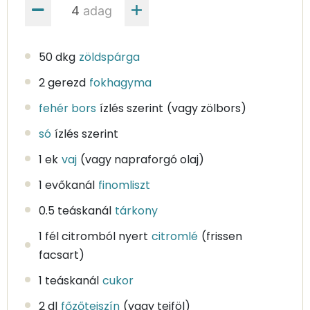
adag
50 dkg
zöldspárga
2 gerezd
fokhagyma
fehér bors
ízlés szerint
(vagy zölbors)
só
ízlés szerint
1 ek
vaj
(vagy napraforgó olaj)
1 evőkanál
finomliszt
0.5 teáskanál
tárkony
1 fél citromból nyert
citromlé
(frissen
facsart)
1 teáskanál
cukor
2 dl
főzőtejszín
(vagy tejföl)