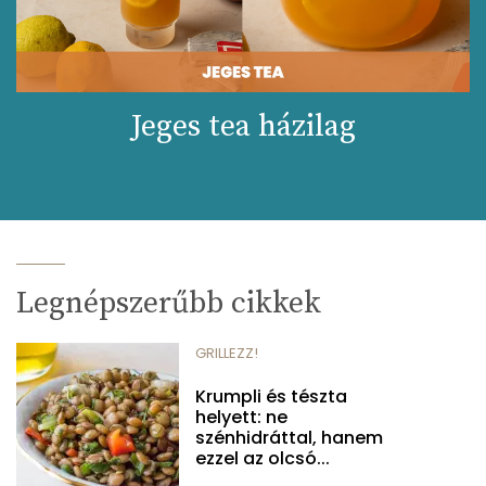
Jeges tea házilag
Legnépszerűbb cikkek
GRILLEZZ!
Krumpli és tészta
helyett: ne
szénhidráttal, hanem
ezzel az olcsó...