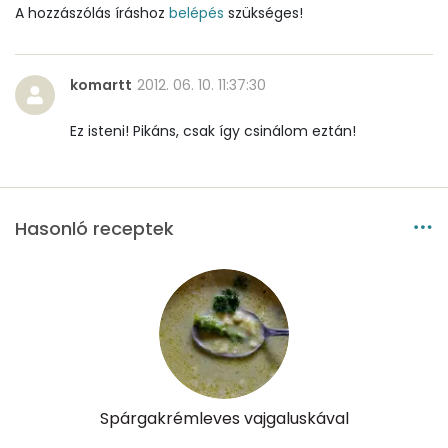
Nátrium
48 mg
A hozzászólás íráshoz
belépés
szükséges!
Réz
0 mg
komartt
2012. 06. 10. 11:37:30
Mangán
0 mg
Ez isteni! Pikáns, csak így csinálom eztán!
Szénhidrát
Összesen
10.4 g
Hasonló receptek
Cukor
5 mg
Élelmi rost
2 mg
Víz
Összesen
502.9 g
Spárgakrémleves vajgaluskával