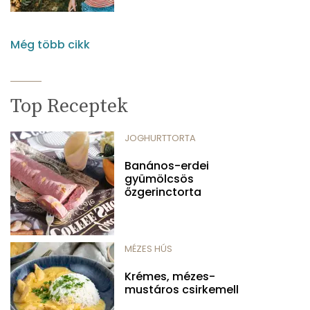
Még több cikk
Top Receptek
JOGHURTTORTA
Banános-erdei
gyümölcsös
őzgerinctorta
MÉZES HÚS
Krémes, mézes-
mustáros csirkemell