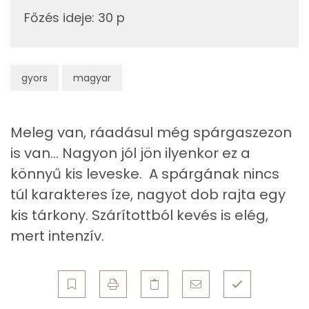
375g
víz
0 kcal
Főzés ideje
:
30 p
Niacin - B3 vitamin:
Összesen
131 kcal
Lut-zea
gyors
magyar
Fehérje
Összesen
4 g
Meleg van, ráadásul még spárgaszezon
is van... Nagyon jól jön ilyenkor ez a
Zsír
könnyű kis leveske. A spárgának nincs
túl karakteres íze, nagyot dob rajta egy
Összesen
8.7 g
kis tárkony. Szárítottból kevés is elég,
Telített zsírsav
5 g
mert intenzív.
Egyszeresen telítetlen zsírsav:
2 g
Többszörösen telítetlen zsírsav
0 g