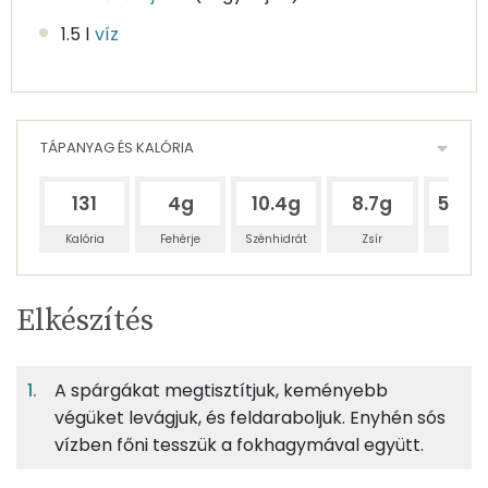
1.5 l
víz
TÁPANYAG ÉS KALÓRIA
131
4g
10.4g
8.7g
502.
Kalória
Fehérje
Szénhidrát
Zsír
Víz
Egy
4
100
Elkészítés
adagban
adagban
grammban
TÁPANYAGTARTALOM
A spárgákat megtisztítjuk, keményebb
1%
2%
2%
Egy
4
100
Fehérje
Szénhidrát
Zsír
adagban
adagban
grammban
végüket levágjuk, és feldaraboljuk. Enyhén sós
vízben főni tesszük a fokhagymával együtt.
1%
2%
2%
96%
125g
zöldspárga
18 kcal