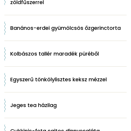
zöldfűszerrel
Banános-erdei gyümölcsös őzgerinctorta
Kolbászos tallér maradék püréből
Egyszerű tönkölylisztes keksz mézzel
Jeges tea házilag
Cukkinis-feta sajtos dinnyesaláta