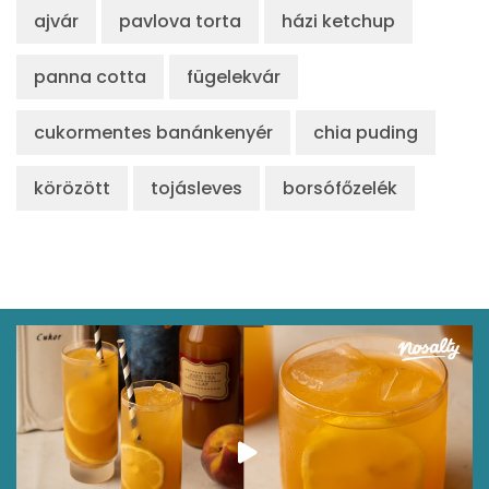
ajvár
pavlova torta
házi ketchup
Lut-zea
623 micro
panna cotta
fügelekvár
Összesen
131 kcal
cukormentes banánkenyér
chia puding
körözött
tojásleves
borsófőzelék