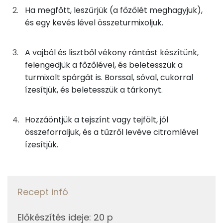
Fehérje
Szénhidrát
Zsír
Víz
Ha megfőtt, leszűrjük (a főzőlét meghagyjuk),
TOP ásványi anyagok
2g
fokhagyma
2 kcal
és egy kevés lével összeturmixoljuk.
Foszfor
0g
fehér bors
0 kcal
A vajból és lisztből vékony rántást készítünk,
Kálcium
felengedjük a főzőlével, és beletesszük a
0g
só
0 kcal
turmixolt spárgát is. Borssal, sóval, cukorral
Nátrium
ízesítjük, és beletesszük a tárkonyt.
4g
vaj
25 kcal
Magnézium
4g
finomliszt
14 kcal
Hozzáöntjük a tejszínt vagy tejfölt, jól
Szelén
összeforraljuk, és a tűzről levéve citromlével
0g
tárkony
0 kcal
ízesítjük.
TOP vitaminok
5g
citromlé
1 kcal
Kolin:
1g
cukor
5 kcal
Recept infó
C vitamin:
50g
főzőtejszín
66 kcal
Előkészítés ideje
:
20 p
E vitamin: