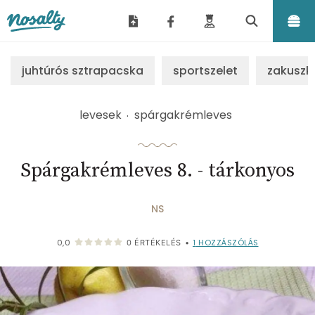
Nosalty
juhtúrós sztrapacska
sportszelet
zakuszk
levesek
spárgakrémleves
Spárgakrémleves 8. - tárkonyos
NS
1
HOZZÁSZÓLÁS
0,0
0
ÉRTÉKELÉS
•