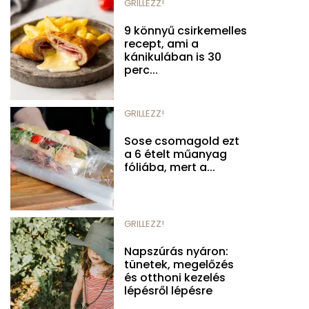
GRILLEZZ!
9 könnyű csirkemelles
recept, ami a
kánikulában is 30
perc...
GRILLEZZ!
Sose csomagold ezt
a 6 ételt műanyag
fóliába, mert a...
GRILLEZZ!
Napszúrás nyáron:
tünetek, megelőzés
és otthoni kezelés
lépésről lépésre