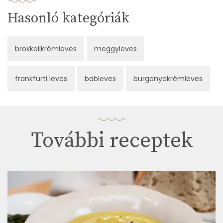
Hasonló kategóriák
brokkolikrémleves
meggyleves
frankfurti leves
bableves
burgonyakrémleves
További receptek