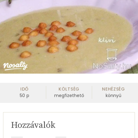
IDŐ
KÖLTSÉG
NEHÉZSÉG
50
p
megfizethető
könnyű
Hozzávalók