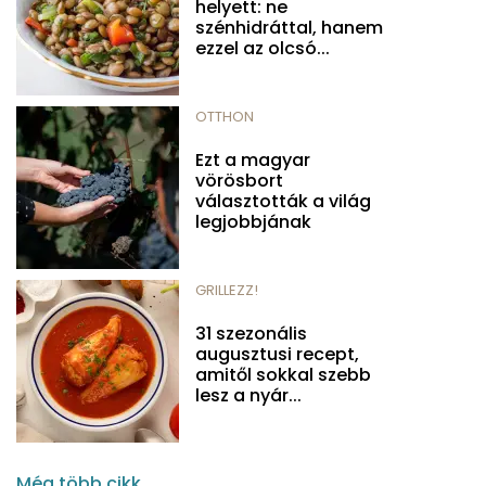
helyett: ne
szénhidráttal, hanem
ezzel az olcsó...
OTTHON
Ezt a magyar
vörösbort
választották a világ
legjobbjának
GRILLEZZ!
31 szezonális
augusztusi recept,
amitől sokkal szebb
lesz a nyár...
Még több cikk