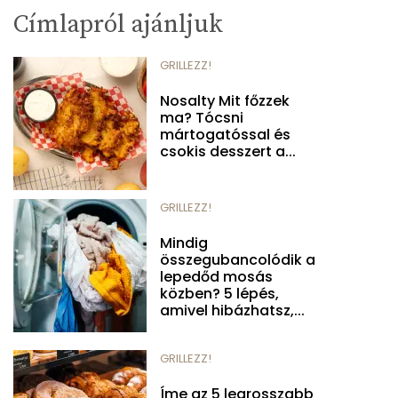
Címlapról ajánljuk
GRILLEZZ!
Nosalty Mit főzzek
ma? Tócsni
mártogatóssal és
csokis desszert a...
GRILLEZZ!
Mindig
összegubancolódik a
lepedőd mosás
közben? 5 lépés,
amivel hibázhatsz,...
GRILLEZZ!
Íme az 5 legrosszabb