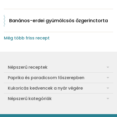
Banános-erdei gyümölcsös őzgerinctorta
Még több friss recept
Népszerű receptek
Frankfurti leves
Paprika és paradicsom főszerepben
Egyszerű muffin
Pan con Tomate
Kukoricás kedvencek a nyár végére
Aranygaluska
Paradicsom és paprika eltevése télre
Legfinomabb főtt kukorica
Népszerű kategóriák
Egyszerű paradicsomleves
Mézes-mascarponés sült paradicsom
Ropogós kukoricás fritters
Ebéd receptek
Egyszerű krumplifőzelék
Paradicsomos húsgombóc
Bang bang kukorica
Aprósütemények