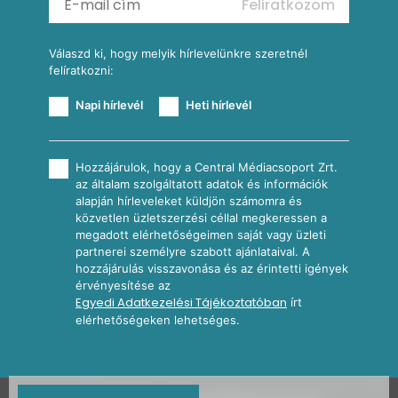
Feliratkozom
További receptkategóriák
Válaszd ki, hogy melyik hírlevelünkre szeretnél
felíratkozni:
Napi hírlevél
Heti hírlevél
Hozzájárulok, hogy a Central Médiacsoport Zrt.
az általam szolgáltatott adatok és információk
alapján hírleveleket küldjön számomra és
közvetlen üzletszerzési céllal megkeressen a
megadott elérhetőségeimen saját vagy üzleti
partnerei személyre szabott ajánlataival. A
hozzájárulás visszavonása és az érintetti igények
érvényesítése az
Egyedi Adatkezelési Tájékoztatóban
írt
elérhetőségeken lehetséges.