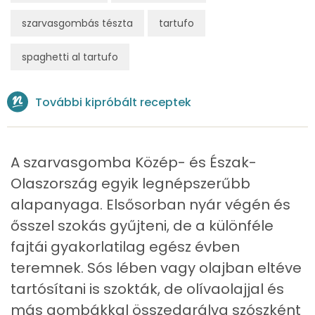
szarvasgombás tészta
tartufo
Összesen
824.8 g
spaghetti al tartufo
Cink
1 mg
Szelén
45 mg
További kipróbált receptek
Kálcium
164 mg
Vas
2 mg
A szarvasgomba Közép- és Észak-
Olaszország egyik legnépszerűbb
Magnézium
43 mg
alapanyaga. Elsősorban nyár végén és
Foszfor
231 mg
ősszel szokás gyűjteni, de a különféle
fajtái gyakorlatilag egész évben
Nátrium
338 mg
teremnek. Sós lében vagy olajban eltéve
tartósítani is szokták, de olívaolajjal és
Réz
0 mg
más gombákkal összedarálva szószként