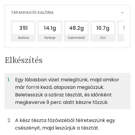
TÁPANYAG ÉS KALÓRIA
351
14.1g
48.2g
10.7g
10.7
Kalória
Fehérje
Szénhidrát
Zsír
Víz
Egy
4
100
Elkészítés
adagban
adagban
grammban
TÁPANYAGTARTALOM
Egy lábasban vizet melegítünk, majd amikor
17%
57%
13%
Egy
4
100
Fehérje
Szénhidrát
Zsír
adagban
adagban
grammban
már forrni kezd, alaposan megsózzuk.
Beletesszük a száraz tésztát, és időnként
megkeverve 9 perc alatt készre főzzük.
17%
57%
13%
13%
63g
spagetti tészta
232 kcal
Fehérje
Szénhidrát
Zsír
Víz
TOP ásványi anyagok
6g
olívaolaj
53 kcal
A kész tészta főzővizéből félreteszünk egy
csészényit, majd leszűrjük a tésztát.
Nátrium
4g
fokhagyma
5 kcal