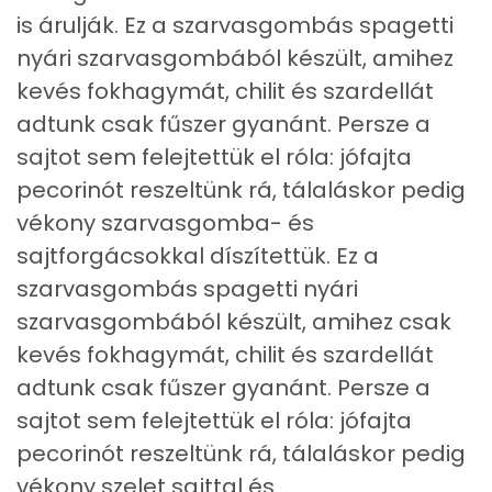
Mangán
1 mg
is árulják. Ez a szarvasgombás spagetti
nyári szarvasgombából készült, amihez
Szénhidrát
kevés fokhagymát, chilit és szardellát
adtunk csak fűszer gyanánt. Persze a
Összesen
48.2 g
sajtot sem felejtettük el róla: jófajta
Cukor
2 mg
pecorinót reszeltünk rá, tálaláskor pedig
vékony szarvasgomba- és
Élelmi rost
3 mg
sajtforgácsokkal díszítettük. Ez a
szarvasgombás spagetti nyári
Víz
szarvasgombából készült, amihez csak
Összesen
10.7 g
kevés fokhagymát, chilit és szardellát
adtunk csak fűszer gyanánt. Persze a
Vitaminok
sajtot sem felejtettük el róla: jófajta
pecorinót reszeltünk rá, tálaláskor pedig
Összesen
0
vékony szelet sajttal és