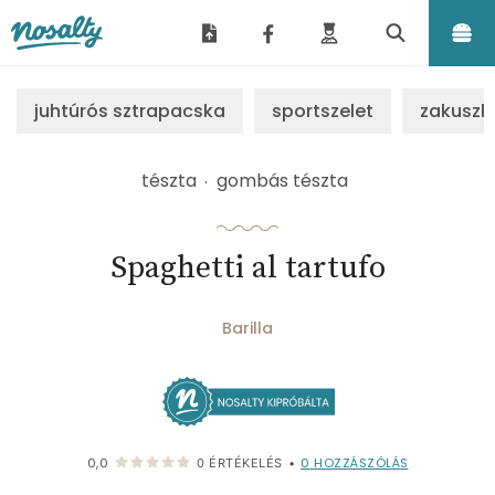
Nosalty
juhtúrós sztrapacska
sportszelet
zakuszk
tészta
gombás tészta
Spaghetti al tartufo
Barilla
0
HOZZÁSZÓLÁS
0,0
0
ÉRTÉKELÉS
•