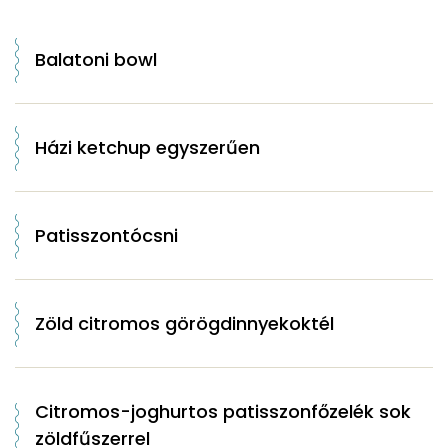
Balatoni bowl
Házi ketchup egyszerűen
Patisszontócsni
Zöld citromos görögdinnyekoktél
Citromos-joghurtos patisszonfőzelék sok
zöldfűszerrel