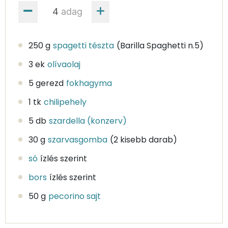
adag
250 g
spagetti tészta
(Barilla Spaghetti n.5)
3 ek
olívaolaj
5 gerezd
fokhagyma
1 tk
chilipehely
5 db
szardella (konzerv)
30 g
szarvasgomba
(2 kisebb darab)
só
ízlés szerint
bors
ízlés szerint
50 g
pecorino sajt