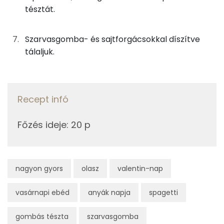
tésztát.
Fehérje
Szarvasgomba- és sajtforgácsokkal díszítve
Összesen
14.1 g
tálaljuk.
Zsír
Recept infó
Összesen
10.7 g
Telített zsírsav
3 g
Főzés ideje
:
20 p
Egyszeresen telítetlen zsírsav:
6 g
Többszörösen telítetlen zsírsav
1 g
nagyon gyors
olasz
valentin-nap
Koleszterin
17 mg
vasárnapi ebéd
anyák napja
spagetti
gombás tészta
szarvasgomba
Ásványi anyagok