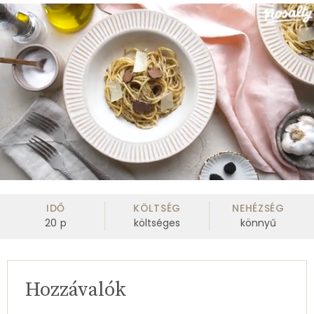
0
of
2
IDŐ
KÖLTSÉG
NEHÉZSÉG
minutes,
20
p
költséges
könnyű
41
seconds
Hozzávalók