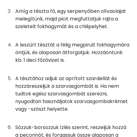
Foszfor
Amíg a tészta fő, egy serpenyőben olívaolajat
0g
chilipehely
0 kcal
melegítünk, majd picit megfuttatjuk rajta a
Kálcium
szeletelt fokhagymát és a chilipelyhet.
5g
szardella (konzerv)
11 kcal
Szelén
8g
szarvasgomba
2 kcal
A leszűrt tésztát a félig megpirult fokhagymára
Magnézium
öntjük, és alaposan átforgatjuk. Hozzáöntünk
0g
só
0 kcal
kb. 1 deci főzővizet is.
TOP vitaminok
0g
bors
0 kcal
Kolin:
A tésztához adjuk az aprított szardellát és
13g
pecorino sajt
48 kcal
hozzáreszeljük a szarvasgombát is. Ha nem
Niacin - B3 vitamin:
tudtok egész szarvasgombát szerezni,
nyugodtan használjatok szarvasgombakrémet
Összesen
351 kcal
E vitamin:
vagy -szószt helyette.
C vitamin:
Sózzuk-borsozzuk ízlés szerint, reszeljük hozzá
Tiamin - B1 vitamin:
a pecorinót, és forgassuk össze alaposan a