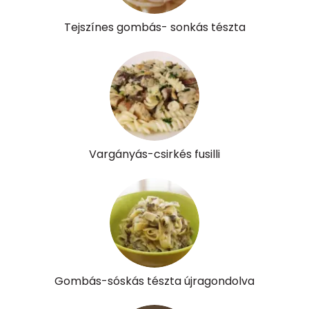
Összesen
351 kcal
Tejszínes gombás- sonkás tészta
Vargányás-csirkés fusilli
Gombás-sóskás tészta újragondolva