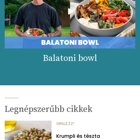
Balatoni bowl
Legnépszerűbb cikkek
GRILLEZZ!
Krumpli és tészta