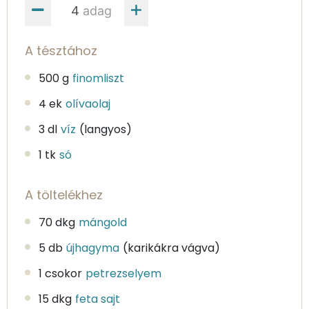
adag
A tésztához
500 g
finomliszt
4 ek
olívaolaj
3 dl
víz
(langyos)
1 tk
só
A töltelékhez
70 dkg
mángold
5 db
újhagyma
(karikákra vágva)
1 csokor
petrezselyem
15 dkg
feta sajt