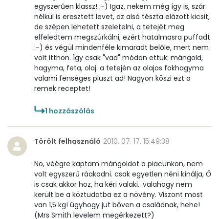
egyszerűen klassz! :-) Igaz, nekem még így is, szár
nélkül is eresztett levet, az alsó tészta elázott kicsit,
de szépen lehetett szeletelni, a tetejét meg
elfeledtem megszúrkálni, ezért hatalmasra puffadt
:-) és végül mindenféle kimaradt belőle, mert nem
volt itthon. Így csak "vad" módon ettük: mángold,
hagyma, feta, olaj. a tetején az olajos fokhagyma
valami fenséges pluszt ad! Nagyon köszi ezt a
remek receptet!
1
hozzászólás
Törölt felhasználó
2010. 07. 17. 15:49:38
No, véégre kaptam mángoldot a piacunkon, nem
volt egyszerű ráakadni. csak egyetlen néni kínálja, Ő
is csak akkor hoz, ha kéri valaki.. valahogy nem
került be a köztudatba ez a növény. Viszont most
van 1,5 kg! úgyhogy jut bőven a családnak, hehe!
(Mrs Smith levelem megérkezett?)