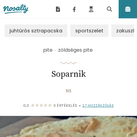
Nosalty
juhtúrós sztrapacska
sportszelet
zakuszk
pite
zöldséges pite
Soparnik
NS
27
HOZZÁSZÓLÁS
0,0
0
ÉRTÉKELÉS
•