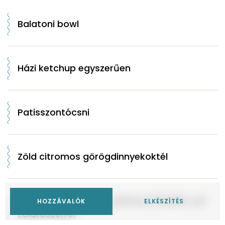
Balatoni bowl
Házi ketchup egyszerűen
Patisszontócsni
Zöld citromos görögdinnyekoktél
Citromos-joghurtos patisszonfőzelék sok
HOZZÁVALÓK
ELKÉSZÍTÉS
zöldfűszerrel