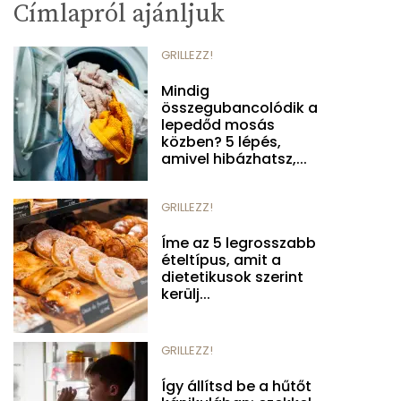
Címlapról ajánljuk
GRILLEZZ!
Mindig
összegubancolódik a
lepedőd mosás
közben? 5 lépés,
amivel hibázhatsz,...
GRILLEZZ!
Íme az 5 legrosszabb
ételtípus, amit a
dietetikusok szerint
kerülj...
GRILLEZZ!
Így állítsd be a hűtőt