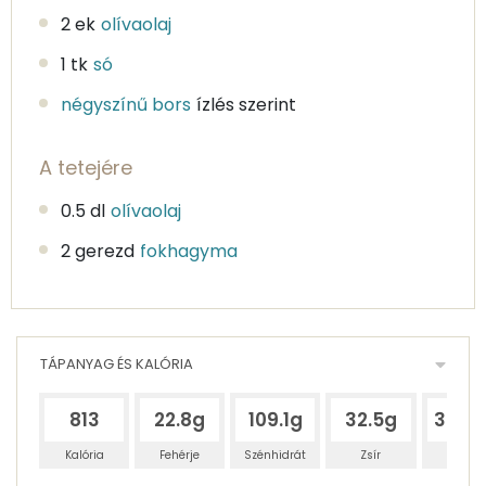
2 ek
olívaolaj
1 tk
só
négyszínű bors
ízlés szerint
A tetejére
0.5 dl
olívaolaj
2 gerezd
fokhagyma
TÁPANYAG ÉS KALÓRIA
813
22.8g
109.1g
32.5g
332.
Kalória
Fehérje
Szénhidrát
Zsír
Víz