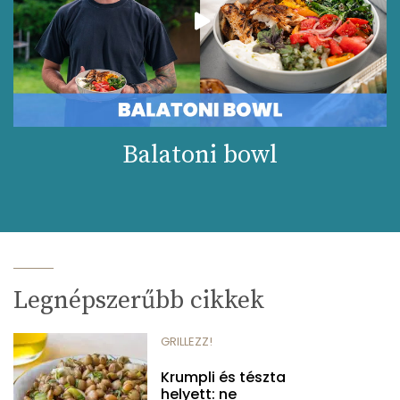
Balatoni bowl
Legnépszerűbb cikkek
GRILLEZZ!
Krumpli és tészta
helyett: ne