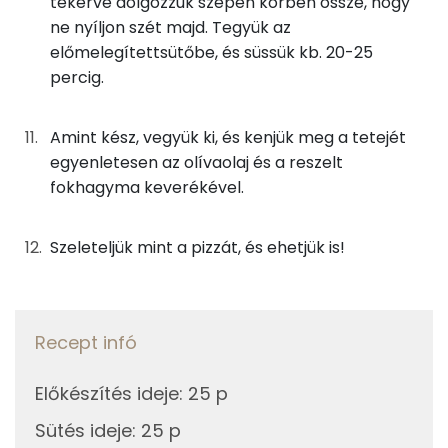
tekerve dolgozzuk szépen körben össze, hogy
Kálcium
357 mg
ne nyíljon szét majd. Tegyük az
előmelegítettsütőbe, és süssük kb. 20-25
Vas
6 mg
percig.
Magnézium
186 mg
Amint kész, vegyük ki, és kenjük meg a tetejét
egyenletesen az olívaolaj és a reszelt
Foszfor
370 mg
fokhagyma keverékével.
Nátrium
2150 mg
Szeleteljük mint a pizzát, és ehetjük is!
Réz
1 mg
Mangán
2 mg
Recept infó
Szénhidrát
Előkészítés ideje
:
25 p
Összesen
109.1 g
Sütés ideje
:
25 p