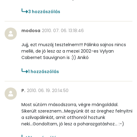
3
hozzászólás
modosa
2010. 07. 06. 13:18:46
Jujj, ezt muszáj tesztelnem!!! Pálinka sajnos nincs
mellé, de jó lesz az a mezei 2002-es Vylyan
Cabernet Sauvignon is :)) Anikó
1
hozzászólás
P.
2010. 06. 19. 20:14:50
Most sütöm másodszorra, végre mángolddal.
Sikerült szereznem...Megyünk át az öreghez felnyitni
a szilvapálinkát, amit otthonról hoztunk
neki...Gondoltam, jó lesz a poharazgatáshoz... :-)