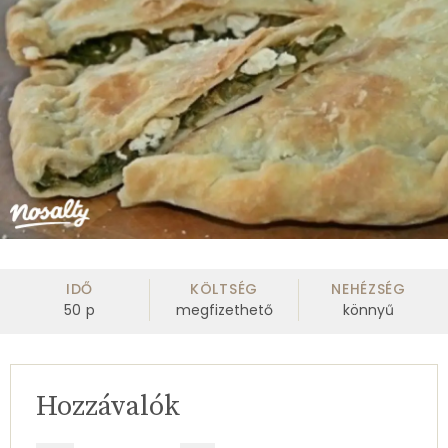
IDŐ
KÖLTSÉG
NEHÉZSÉG
50
p
megfizethető
könnyű
Hozzávalók