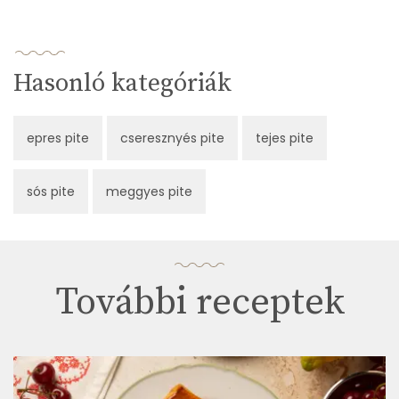
Hasonló kategóriák
epres pite
cseresznyés pite
tejes pite
sós pite
meggyes pite
További receptek