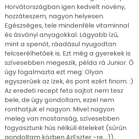
E vitamin:
7 mg
Horvátországban igen kedvelt növény,
C vitamin:
77 mg
hozzáteszem, nagyon helyesen.
Egészséges, tele mindenféle vitaminnal
D vitamin:
6 micro
és ásványi anyagokkal. Lágyabb ízű,
mint a spenót, ráadásul nyugodtan
K vitamin:
1678 micro
felcserélhetőek is. Ezt még a gyerekek is
Tiamin - B1 vitamin:
0 mg
szívesebben megeszik, példa rá Junior. Ő
úgy fogalmazta ezt meg: Olyan
Riboflavin - B2 vitamin:
1 mg
egyszerűek az ízek, és pont ezért finom. :)
Niacin - B3 vitamin:
3 mg
Az eredeti recept feta sajtot nem tesz
bele, de úgy gondoltam, ezzel nem
Pantoténsav - B5 vitamin:
0 mg
ronthatjuk el nagyon. Mivel nagyon
Folsav - B9-vitamin:
128 micro
meleg van mostanság, szívesebben
fogyasztunk hús nélküli ételeket (sűrűn
Kolin:
54 mg
gondoltam közben AzEszter -re...:)),