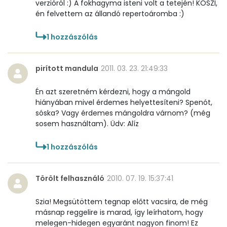
verzióról :) A fokhagyma isteni volt a tetején! KÖSZI,
én felvettem az állandó repertoáromba :)
1
hozzászólás
pirított mandula
2011. 03. 23. 21:49:33
Én azt szeretném kérdezni, hogy a mángold
hiányában mivel érdemes helyettesíteni? Spenót,
sóska? Vagy érdemes mángoldra várnom? (még
sosem használtam). Üdv: Alíz
1
hozzászólás
Törölt felhasználó
2010. 07. 19. 15:37:41
Szia! Megsütöttem tegnap előtt vacsira, de még
másnap reggelire is marad, így leírhatom, hogy
melegen-hidegen egyaránt nagyon finom! Ez