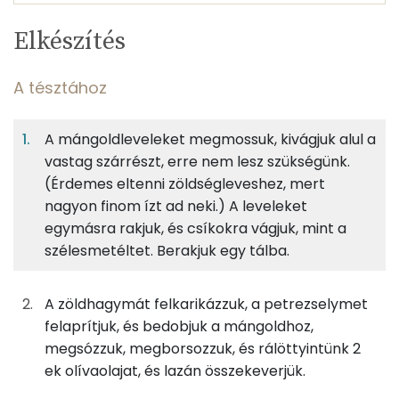
Egy
4
100
Elkészítés
adagban
adagban
grammban
TÁPANYAGTARTALOM
A tésztához
5%
22%
6%
Egy
4
100
Fehérje
Szénhidrát
Zsír
adagban
adagban
grammban
A mángoldleveleket megmossuk, kivágjuk alul a
vastag szárrészt, erre nem lesz szükségünk.
A tésztához
5%
22%
6%
67%
(Érdemes eltenni zöldségleveshez, mert
Fehérje
Szénhidrát
Zsír
Víz
125g
finomliszt
455 kcal
nagyon finom ízt ad neki.) A leveleket
TOP ásványi anyagok
egymásra rakjuk, és csíkokra vágjuk, mint a
8g
olívaolaj
71 kcal
szélesmetéltet. Berakjuk egy tálba.
Nátrium
75g
víz
0 kcal
Foszfor
A zöldhagymát felkarikázzuk, a petrezselymet
felaprítjuk, és bedobjuk a mángoldhoz,
2g
só
0 kcal
Kálcium
megsózzuk, megborsozzuk, és rálöttyintünk 2
ek olívaolajat, és lazán összekeverjük.
Magnézium
A töltelékhez