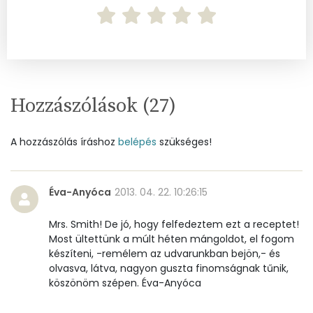
Hozzászólások (
27
)
A hozzászólás íráshoz
belépés
szükséges!
Éva-Anyóca
2013. 04. 22. 10:26:15
Mrs. Smith! De jó, hogy felfedeztem ezt a receptet!
Most ültettünk a múlt héten mángoldot, el fogom
készíteni, -remélem az udvarunkban bejön,- és
olvasva, látva, nagyon guszta finomságnak tűnik,
köszönöm szépen. Éva-Anyóca