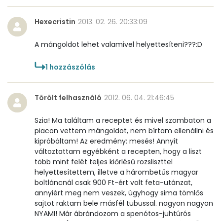
Hexecristin
2013. 02. 26. 20:33:09
A mángoldot lehet valamivel helyettesíteni???:D
1
hozzászólás
Törölt felhasználó
2012. 06. 04. 21:46:45
Szia! Ma találtam a receptet és mivel szombaton a
piacon vettem mángoldot, nem bírtam ellenállni és
kipróbáltam! Az eredmény: mesés! Annyit
változtattam egyébként a recepten, hogy a liszt
több mint felét teljes kiőrlésű rozsliszttel
helyettesítettem, illetve a hárombetűs magyar
boltláncnál csak 900 Ft-ért volt feta-utánzat,
annyiért meg nem veszek, úgyhogy sima tömlős
sajtot raktam bele másfél tubussal. nagyon nagyon
NYAMI! Már ábrándozom a spenótos-juhtúrós