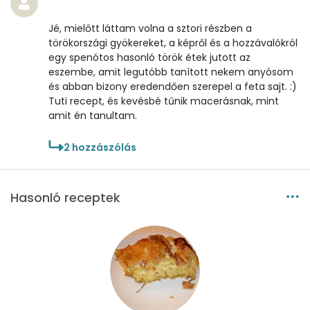
Jé, mielőtt láttam volna a sztori részben a
törökországi gyökereket, a képről és a hozzávalókról
egy spenótos hasonló török étek jutott az
eszembe, amit legutóbb tanított nekem anyósom
és abban bizony eredendően szerepel a feta sajt. :)
Tuti recept, és kevésbé tűnik macerásnak, mint
amit én tanultam.
2
hozzászólás
Hasonló receptek