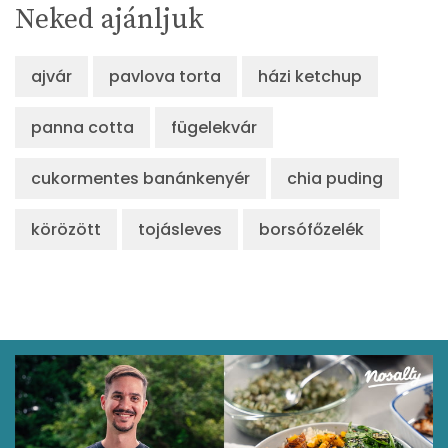
Neked ajánljuk
ajvár
pavlova torta
házi ketchup
panna cotta
fügelekvár
cukormentes banánkenyér
chia puding
körözött
tojásleves
borsófőzelék