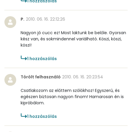
1
hozzászólás
P.
2010. 06. 16. 22:12:26
Nagyon jó cucc ez! Most laktunk be belőle. Gyorsan
kész van, és sokmindennel variálható. Köszi, köszi,
köszi!
1
hozzászólás
Törölt felhasználó
2010. 06. 16. 20:23:54
Csatlakozom az előttem szólókhoz! Egyszerű, és
egészen biztosan nagyon finom! Hamarosan én is
kipróbálom.
1
hozzászólás