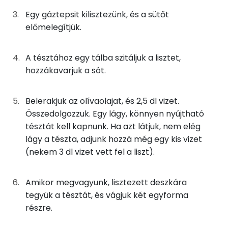
Szelén
175g
mángold
31 kcal
Egy gáztepsit kilisztezünk, és a sütőt
előmelegítjük.
TOP vitaminok
115g
újhagyma
22 kcal
C vitamin:
A tésztához egy tálba szitáljuk a lisztet,
11g
petrezselyem
4 kcal
hozzákavarjuk a sót.
Kolin:
38g
feta sajt
99 kcal
Lut-zea
Belerakjuk az olívaolajat, és 2,5 dl vizet.
4g
olívaolaj
35 kcal
Összedolgozzuk. Egy lágy, könnyen nyújtható
E vitamin:
tésztát kell kapnunk. Ha azt látjuk, nem elég
2g
só
0 kcal
lágy a tészta, adjunk hozzá még egy kis vizet
β-karotin
(nekem 3 dl vizet vett fel a liszt).
0g
négyszínű bors
0 kcal
Fehérje
Amikor megvagyunk, lisztezett deszkára
A tetejére
tegyük a tésztát, és vágjuk két egyforma
Összesen
22.8 g
részre.
11g
olívaolaj
94 kcal