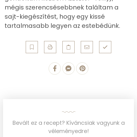
Retinol - A vitamin:
47 micro
mégis szerencsésebbnek találtam a
sajt-kiegészítést, hogy egy kissé
α-karotin
72 micro
tartalmasabb legyen az estebédünk.
β-karotin
6854 micro
β-crypt
0 micro
Likopin
0 micro
Lut-zea
19143 micro
Összesen
813 kcal
Bevált ez a recept? Kíváncsiak vagyunk a
véleményedre!