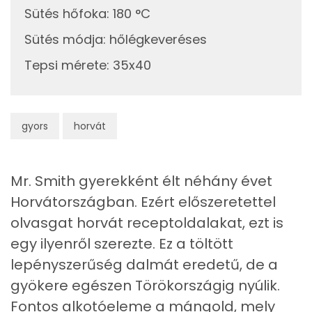
Cukor
4 mg
Sütés hőfoka
:
180 °C
Élelmi rost
8 mg
Sütés módja
:
hőlégkeveréses
Tepsi mérete
:
35x40
Víz
Összesen
332.4 g
gyors
horvát
Vitaminok
Mr. Smith gyerekként élt néhány évet
Összesen
0
Horvátországban. Ezért előszeretettel
A vitamin (RAE):
621 micro
olvasgat horvát receptoldalakat, ezt is
egy ilyenről szerezte. Ez a töltött
B6 vitamin:
0 mg
lepényszerűség dalmát eredetű, de a
B12 Vitamin:
1 micro
gyökere egészen Törökországig nyúlik.
Fontos alkotóeleme a mángold, mely