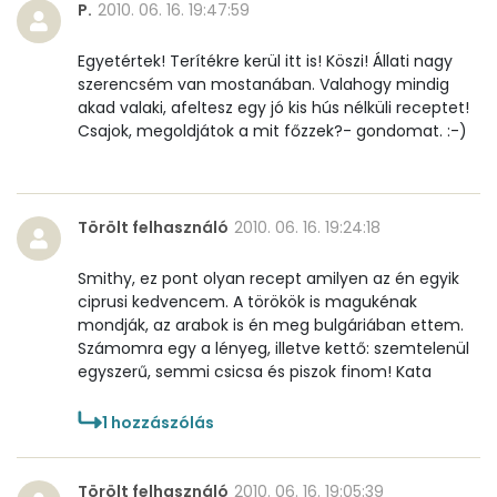
P.
2010. 06. 16. 19:47:59
Egyetértek! Terítékre kerül itt is! Köszi! Állati nagy
szerencsém van mostanában. Valahogy mindig
akad valaki, afeltesz egy jó kis hús nélküli receptet!
Csajok, megoldjátok a mit főzzek?- gondomat. :-)
Törölt felhasználó
2010. 06. 16. 19:24:18
Smithy, ez pont olyan recept amilyen az én egyik
ciprusi kedvencem. A törökök is magukénak
mondják, az arabok is én meg bulgáriában ettem.
Számomra egy a lényeg, illetve kettő: szemtelenül
egyszerű, semmi csicsa és piszok finom! Kata
1
hozzászólás
Törölt felhasználó
2010. 06. 16. 19:05:39