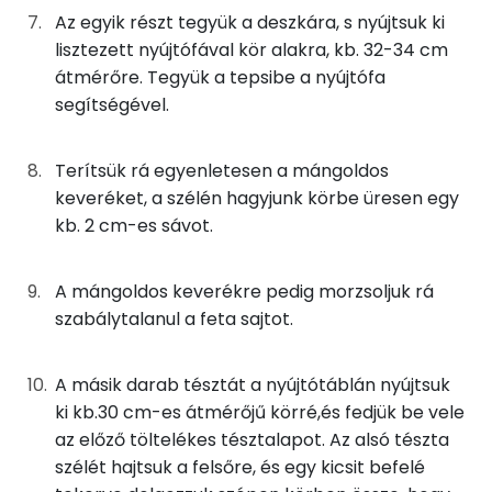
Zsír
2g
fokhagyma
2 kcal
Az egyik részt tegyük a deszkára, s nyújtsuk ki
Összesen
32.5 g
lisztezett nyújtófával kör alakra, kb. 32-34 cm
átmérőre. Tegyük a tepsibe a nyújtófa
Összesen
813 kcal
Telített zsírsav
8 g
segítségével.
Egyszeresen telítetlen zsírsav:
18 g
Terítsük rá egyenletesen a mángoldos
keveréket, a szélén hagyjunk körbe üresen egy
Többszörösen telítetlen zsírsav
3 g
kb. 2 cm-es sávot.
Koleszterin
33 mg
A mángoldos keverékre pedig morzsoljuk rá
szabálytalanul a feta sajtot.
Ásványi anyagok
Összesen
3123.6 g
A másik darab tésztát a nyújtótáblán nyújtsuk
ki kb.30 cm-es átmérőjű körré,és fedjük be vele
Cink
3 mg
az előző töltelékes tésztalapot. Az alsó tészta
szélét hajtsuk a felsőre, és egy kicsit befelé
Szelén
50 mg