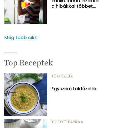
kánikulában: ezekkel
a hibákkal többet...
Még több cikk
Top Receptek
TÖKFŐZELÉK
Egyszerű tökfőzelék
TÖLTÖTT PAPRIKA