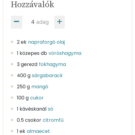
Hozzávalók
adag
2 ek
napraforgó olaj
1 közepes db
vöröshagyma
3 gerezd
fokhagyma
400 g
sárgabarack
250 g
mangó
100 g
cukor
1 kávéskanál
só
0.5 csokor
citromfű
1 ek
almaecet