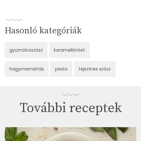
Hasonló kategóriák
gyümölcsszósz
karamellöntet
hagymamártás
pesto
tejszínes szósz
További receptek