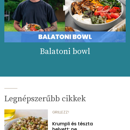
Balatoni bowl
Legnépszerűbb cikkek
GRILLEZZ!
Krumpli és tészta
helyett: ne