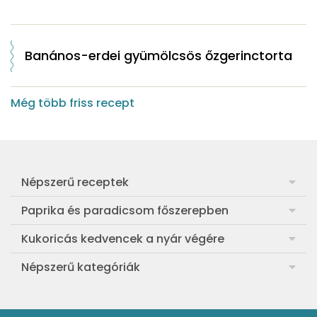
Banános-erdei gyümölcsös őzgerinctorta
Még több friss recept
Népszerű receptek
Frankfurti leves
Paprika és paradicsom főszerepben
Egyszerű muffin
Pan con Tomate
Kukoricás kedvencek a nyár végére
Aranygaluska
Paradicsom és paprika eltevése télre
Legfinomabb főtt kukorica
Népszerű kategóriák
Egyszerű paradicsomleves
Mézes-mascarponés sült paradicsom
Ropogós kukoricás fritters
Ebéd receptek
Egyszerű krumplifőzelék
Paradicsomos húsgombóc
Bang bang kukorica
Aprósütemények