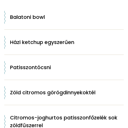
Balatoni bowl
Házi ketchup egyszerűen
Patisszontócsni
Zöld citromos görögdinnyekoktél
Citromos-joghurtos patisszonfőzelék sok
zöldfűszerrel