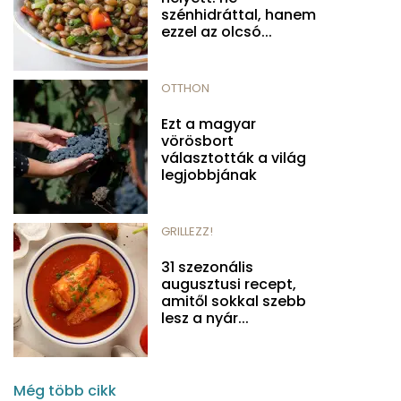
szénhidráttal, hanem
ezzel az olcsó...
OTTHON
Ezt a magyar
vörösbort
választották a világ
legjobbjának
GRILLEZZ!
31 szezonális
augusztusi recept,
amitől sokkal szebb
lesz a nyár...
Még több cikk