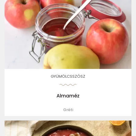
GYÜMÖLCSSZÓSZ
Almaméz
Gréti