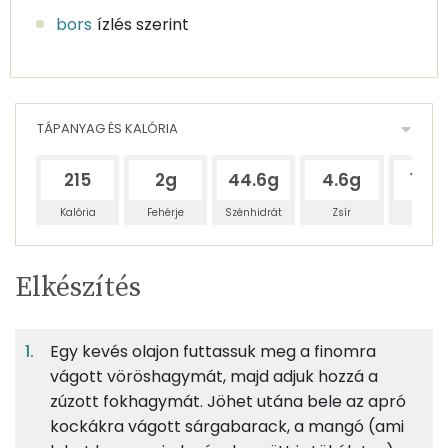
bors
ízlés szerint
TÁPANYAG ÉS KALÓRIA
215
2g
44.6g
4.6g
138
Kalória
Fehérje
Szénhidrát
Zsír
Víz
Egy
4
100
Elkészítés
adagban
adagban
grammban
TÁPANYAGTARTALOM
Egy kevés olajon futtassuk meg a finomra
1%
24%
3%
Egy
4
100
Fehérje
Szénhidrát
Zsír
adagban
adagban
grammban
vágott vöröshagymát, majd adjuk hozzá a
zúzott fokhagymát. Jöhet utána bele az apró
kockákra vágott sárgabarack, a mangó (ami
1%
24%
3%
73%
4g
napraforgó olaj
35 kcal
Fehérje
Szénhidrát
Zsír
Víz