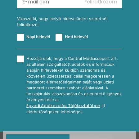
Feliratkozom
További receptkategóriák
Válaszd ki, hogy melyik hírlevelünkre szeretnél
felíratkozni:
Napi hírlevél
Heti hírlevél
Hozzájárulok, hogy a Central Médiacsoport Zrt.
az általam szolgáltatott adatok és információk
alapján hírleveleket küldjön számomra és
közvetlen üzletszerzési céllal megkeressen a
megadott elérhetőségeimen saját vagy üzleti
partnerei személyre szabott ajánlataival. A
hozzájárulás visszavonása és az érintetti igények
érvényesítése az
Egyedi Adatkezelési Tájékoztatóban
írt
elérhetőségeken lehetséges.