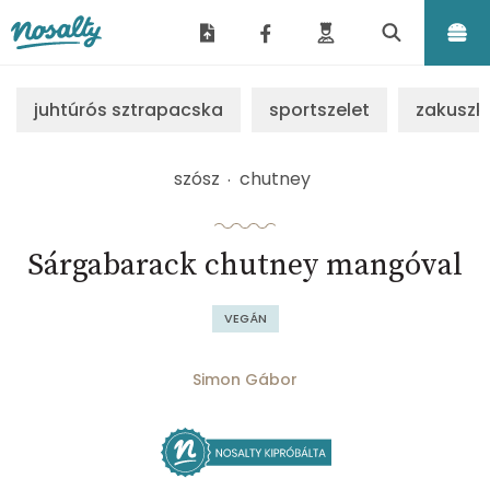
Nosalty
juhtúrós sztrapacska
sportszelet
zakuszk
szósz
chutney
Sárgabarack chutney mangóval
VEGÁN
Simon Gábor