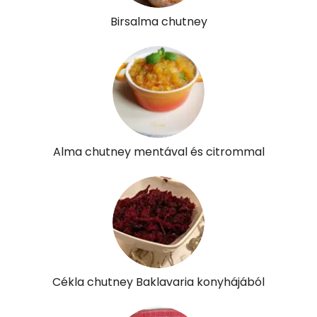
Vitaminok
Birsalma chutney
Összesen
0
A vitamin (RAE):
113 micro
B6 vitamin:
0 mg
B12 Vitamin:
0 micro
Alma chutney mentával és citrommal
E vitamin:
3 mg
C vitamin:
28 mg
D vitamin:
0 micro
K vitamin:
5 micro
Cékla chutney Baklavaria konyhájából
Tiamin - B1 vitamin:
0 mg