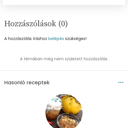
Nátrium
390 mg
Réz
0 mg
Hozzászólások (
0
)
Mangán
0 mg
A hozzászólás íráshoz
belépés
szükséges!
Szénhidrát
Összesen
44.6 g
A témában még nem született hozzászólás.
Cukor
40 mg
Hasonló receptek
Élelmi rost
3 mg
Víz
Összesen
138 g