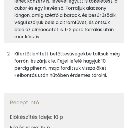
lehet konzerv is, levével együtt is tökéletes), a
cukor és egy kevés só. Forraljuk alacsony
TOP ásványi anyagok
23g
vöröshagyma
8 kcal
lángon, amíg szétfő a barack, és besűrűsödik.
Nátrium
Végül szórjuk bele a citromfüvet, és öntsük
2g
fokhagyma
3 kcal
bele az almaecetet is. 1-2 perc forralás után
Foszfor
már kész is.
100g
sárgabarack
45 kcal
Kálcium
63g
mangó
27 kcal
Kifertőtlenített befőttesüvegekbe töltsük még
Magnézium
forrón, és zárjuk le. Fejjel lefelé hagyjuk 10
25g
cukor
97 kcal
percig pihenni, majd fordítsuk vissza őket.
Szelén
Felbontás után hűtőben érdemes tárolni.
1g
só
0 kcal
TOP vitaminok
0g
citromfű
0 kcal
C vitamin:
Recept infó
1g
almaecet
0 kcal
Kolin:
0g
bors
0 kcal
Előkészítés ideje
:
10 p
E vitamin:
Főzés ideje
:
15 p