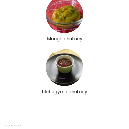
Riboflavin - B2 vitamin:
0 mg
Niacin - B3 vitamin:
1 mg
Pantoténsav - B5 vitamin:
0 mg
Mangó chutney
Folsav - B9-vitamin:
31 micro
Kolin:
8 mg
Retinol - A vitamin:
0 micro
α-karotin
22 micro
Lilahagyma chutney
β-karotin
1302 micro
β-crypt
101 micro
Likopin
1 micro