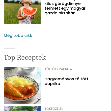
kilós görögdinnye
termett egy magyar
gazda birtokán
Még több cikk
Top Receptek
TÖLTÖTT PAPRIKA
Hagyományos töltött
paprika
TÖKFŐZELÉK