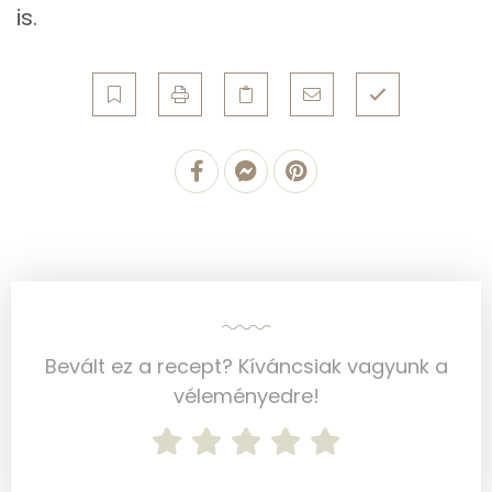
is.
Koleszterin
0 mg
Ásványi anyagok
Összesen
471.5 g
Cink
0 mg
Szelén
1 mg
Kálcium
26 mg
Vas
1 mg
Bevált ez a recept? Kíváncsiak vagyunk a
Magnézium
16 mg
véleményedre!
Foszfor
37 mg