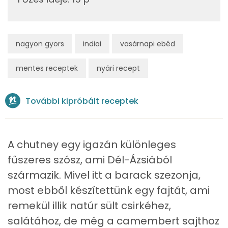
Összesen
215 kcal
β-karotin
Niacin - B3 vitamin:
nagyon gyors
indiai
vasárnapi ebéd
Fehérje
mentes receptek
nyári recept
Összesen
2 g
További kipróbált receptek
Zsír
A chutney egy igazán különleges
Összesen
4.6 g
fűszeres szósz, ami Dél-Ázsiából
Telített zsírsav
1 g
származik. Mivel itt a barack szezonja,
most ebből készítettünk egy fajtát, ami
Egyszeresen telítetlen zsírsav:
2 g
remekül illik natúr sült csirkéhez,
Többszörösen telítetlen zsírsav
2 g
salátához, de még a camembert sajthoz