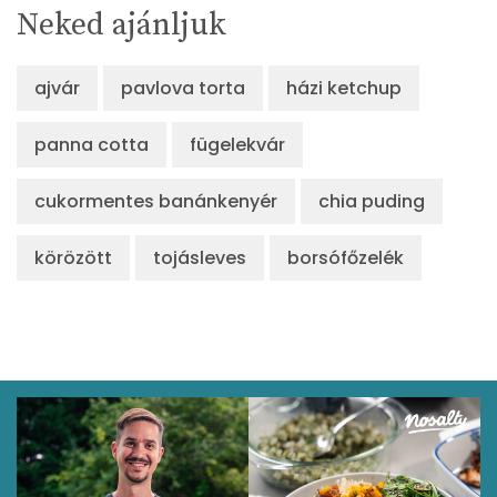
Neked ajánljuk
Lut-zea
94 micro
ajvár
pavlova torta
házi ketchup
Összesen
215 kcal
panna cotta
fügelekvár
cukormentes banánkenyér
chia puding
körözött
tojásleves
borsófőzelék