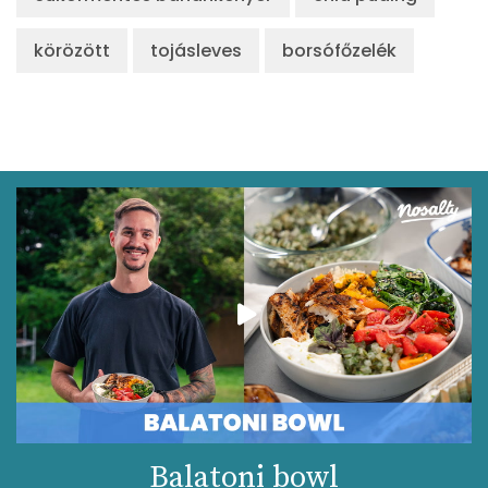
Likopin
0 micro
körözött
tojásleves
borsófőzelék
Lut-zea
19 micro
Összesen
1210 kcal
Balatoni bowl