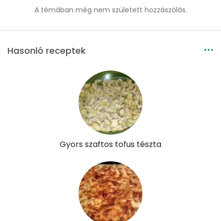
Foszfor
613 mg
A témában még nem született hozzászólás.
Nátrium
287 mg
Réz
0 mg
Hasonló receptek
Mangán
1 mg
Szénhidrát
Összesen
87.4 g
Gyors szaftos tofus tészta
Cukor
11 mg
Élelmi rost
3 mg
Víz