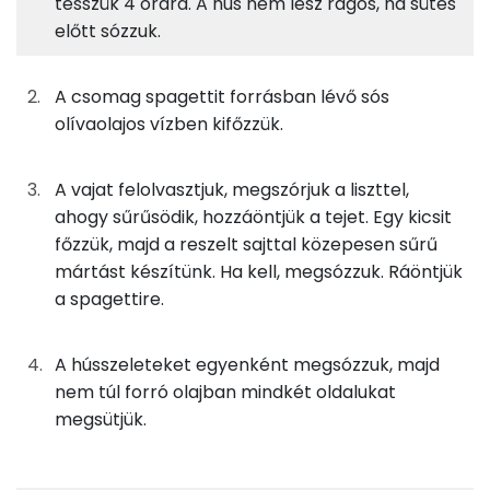
tesszük 4 órára. A hús nem lesz rágós, ha sütés
előtt sózzuk.
17%
25%
19%
40%
100g
spagetti tészta
371 kcal
Fehérje
Szénhidrát
Zsír
Víz
TOP ásványi anyagok
160g
csirkemellfilé
192 kcal
A csomag spagettit forrásban lévő sós
olívaolajos vízben kifőzzük.
Foszfor
200g
tej
112 kcal
Kálcium
A vajat felolvasztjuk, megszórjuk a liszttel,
20g
vaj
143 kcal
ahogy sűrűsödik, hozzáöntjük a tejet. Egy kicsit
Nátrium
főzzük, majd a reszelt sajttal közepesen sűrű
20g
sajt
70 kcal
mártást készítünk. Ha kell, megsózzuk. Ráöntjük
Szelén
6g
finomliszt
22 kcal
a spagettire.
Magnézium
0g
só
0 kcal
A hússzeleteket egyenként megsózzuk, majd
TOP vitaminok
nem túl forró olajban mindkét oldalukat
0g
bors
0 kcal
megsütjük.
Kolin:
0g
oregánó
0 kcal
Niacin - B3 vitamin: