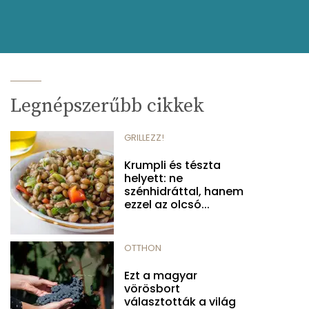
Legnépszerűbb cikkek
GRILLEZZ!
Krumpli és tészta
helyett: ne
szénhidráttal, hanem
ezzel az olcsó...
OTTHON
Ezt a magyar
vörösbort
választották a világ