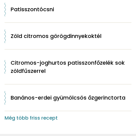
Patisszontócsni
Zöld citromos görögdinnyekoktél
Citromos-joghurtos patisszonfőzelék sok
zöldfűszerrel
Banános-erdei gyümölcsös őzgerinctorta
Még több friss recept