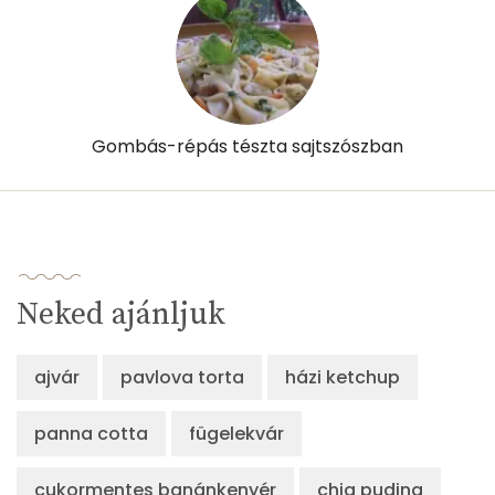
Tiamin - B1 vitamin:
1 mg
Riboflavin - B2 vitamin:
1 mg
Niacin - B3 vitamin:
23 mg
Gombás-répás tészta sajtszószban
Pantoténsav - B5 vitamin:
0 mg
Folsav - B9-vitamin:
257 micro
Kolin:
154 mg
Neked ajánljuk
Retinol - A vitamin:
211 micro
ajvár
pavlova torta
házi ketchup
α-karotin
0 micro
panna cotta
fügelekvár
β-karotin
37 micro
cukormentes banánkenyér
β-crypt
chia puding
0 micro