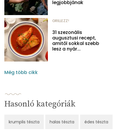
legjobbjának
GRILLEZZ!
31 szezonális
augusztusi recept,
amitől sokkal szebb
lesz a nyár...
Még több cikk
Hasonló kategóriák
krumplis tészta
halas tészta
édes tészta