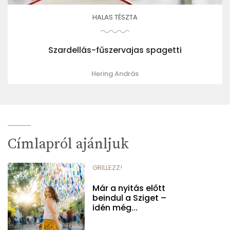
HALAS TÉSZTA
Szardellás-fűszervajas spagetti
Hering András
Címlapról ajánljuk
GRILLEZZ!
Már a nyitás előtt
beindul a Sziget –
idén még...