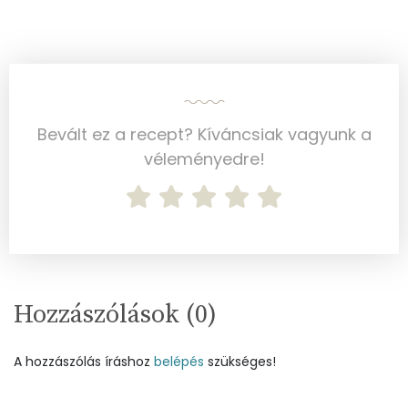
Többszörösen telítetlen zsírsav
10 g
Koleszterin
184 mg
Ásványi anyagok
Bevált ez a recept? Kíváncsiak vagyunk a
véleményedre!
Összesen
1511.1 g
Cink
3 mg
Szelén
105 mg
Kálcium
393 mg
Hozzászólások (
0
)
Vas
4 mg
A hozzászólás íráshoz
belépés
szükséges!
Magnézium
104 mg