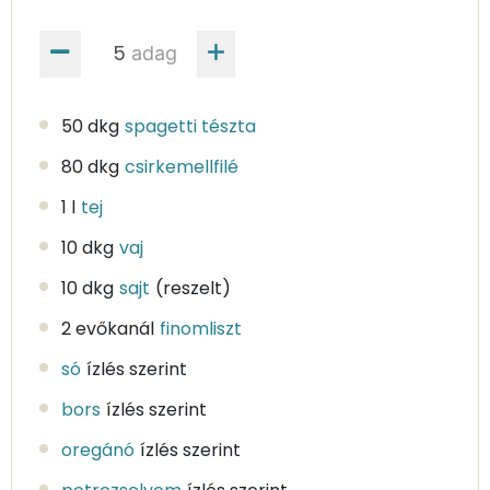
adag
50 dkg
spagetti tészta
80 dkg
csirkemellfilé
1 l
tej
10 dkg
vaj
10 dkg
sajt
(reszelt)
2 evőkanál
finomliszt
só
ízlés szerint
bors
ízlés szerint
oregánó
ízlés szerint