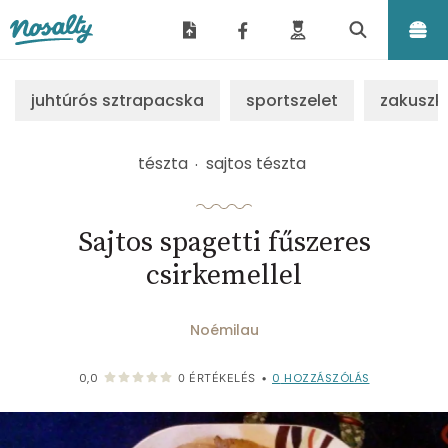
Nosalty
juhtúrós sztrapacska
sportszelet
zakuszk
tészta
sajtos tészta
Sajtos spagetti fűszeres
csirkemellel
Noémilau
0
HOZZÁSZÓLÁS
0,0
0
ÉRTÉKELÉS
•