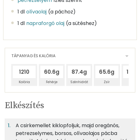
petrezselyem
ízlés szerint
1 dl
olívaolaj
(a páchoz)
1 dl
napraforgó olaj
(a sütéshez)
TÁPANYAG ÉS KALÓRIA
1210
60.6g
87.4g
65.6g
141.2
Kalória
Fehérje
Szénhidrát
Zsír
Víz
Egy
5
100
Elkészítés
adagban
adagban
grammban
TÁPANYAGTARTALOM
A csirkemellet kiklopfoljuk, majd oregánós,
17%
25%
19%
Egy
5
100
Fehérje
Szénhidrát
Zsír
adagban
adagban
grammban
petrezselymes, borsos, olívaolajos pácba