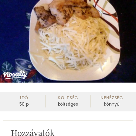
IDŐ
KÖLTSÉG
NEHÉZSÉG
50
p
költséges
könnyű
Hozzávalók