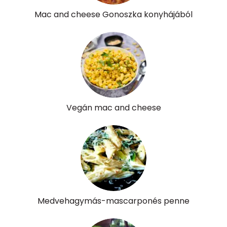
Összesen
141.2 g
Mac and cheese Gonoszka konyhájából
Vitaminok
Összesen
0
A vitamin (RAE):
214 micro
B6 vitamin:
1 mg
Vegán mac and cheese
B12 Vitamin:
1 micro
E vitamin:
11 mg
C vitamin:
0 mg
D vitamin:
6 micro
Medvehagymás-mascarponés penne
K vitamin:
13 micro