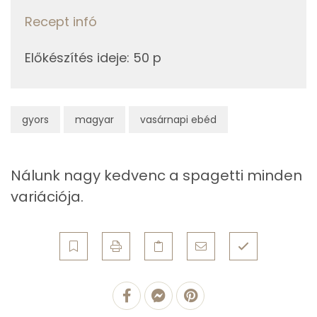
0g
petrezselyem
0 kcal
Recept infó
E vitamin:
17g
olívaolaj
150 kcal
B6 vitamin:
Előkészítés ideje
:
50 p
17g
napraforgó olaj
150 kcal
Tiamin - B1 vitamin:
Összesen
1210 kcal
gyors
magyar
vasárnapi ebéd
Fehérje
Összesen
60.6 g
Nálunk nagy kedvenc a spagetti minden
variációja.
Zsír
Összesen
65.6 g
Telített zsírsav
21 g
Egyszeresen telítetlen zsírsav:
28 g