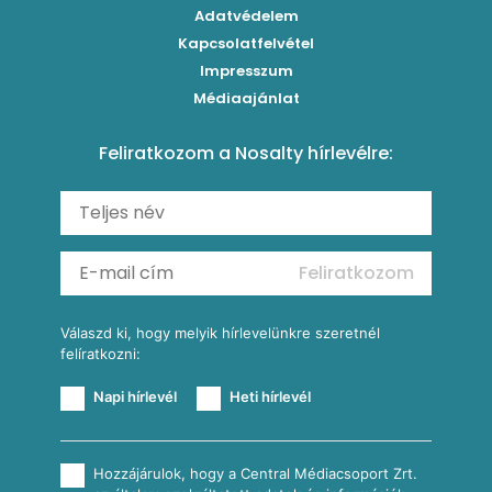
Klasszikus paprikás krumpli
Grillezettkukorica-saláta fűszeres garnélanyársakkal
Egytálételek
Adatvédelem
Brassói
Szaftos paprikás csirke
Kapcsolatfelvétel
Kukoricás-újhagymás lepény
Levesek
Impresszum
Roston csirkemell
Sült paprikás alfredo
Kukoricás tortilla
Torták
Médiaajánlat
Amerikai palacsinta
Paprikás-juhtúrós hajtovány
Csirkés-kukoricás pite
Tésztareceptek
Feliratkozom a Nosalty hírlevélre:
Carbonara
Shakshuka
Mexikói húsleves kukorica salsával
Saláták
Ratatouille
Almás-kéksajtos kukoricasaláta
Köretek
Mexikói kukoricasaláta
Reggeli receptek
Feliratkozom
További receptkategóriák
Válaszd ki, hogy melyik hírlevelünkre szeretnél
felíratkozni:
Napi hírlevél
Heti hírlevél
Hozzájárulok, hogy a Central Médiacsoport Zrt.