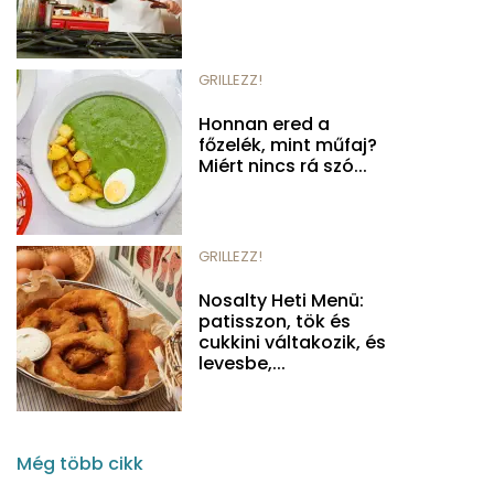
GRILLEZZ!
Honnan ered a
főzelék, mint műfaj?
Miért nincs rá szó...
GRILLEZZ!
Nosalty Heti Menü:
patisszon, tök és
cukkini váltakozik, és
levesbe,...
Még több cikk