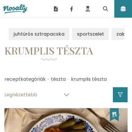
Nosalty
juhtúrós sztrapacska
sportszelet
zakus
KRUMPLIS TÉSZTA
receptkategóriák
tészta
krumplis tészta