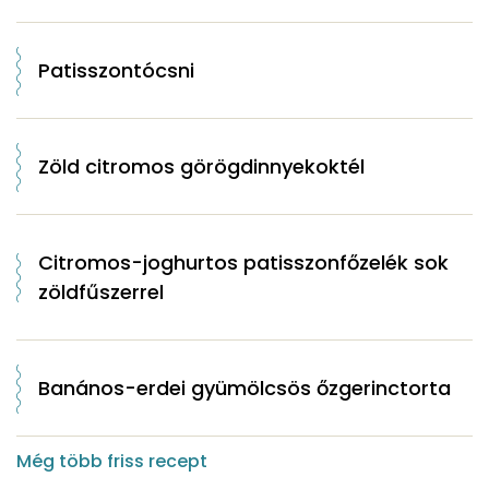
Patisszontócsni
Zöld citromos görögdinnyekoktél
Citromos-joghurtos patisszonfőzelék sok
zöldfűszerrel
Banános-erdei gyümölcsös őzgerinctorta
Még több friss recept