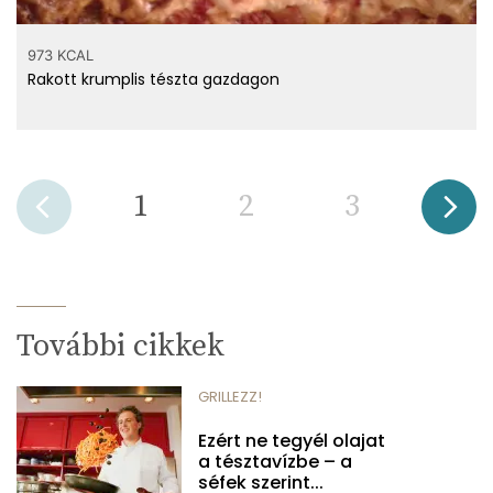
973 KCAL
Rakott krumplis tészta gazdagon
1
2
3
További cikkek
GRILLEZZ!
Ezért ne tegyél olajat
a tésztavízbe – a
séfek szerint...