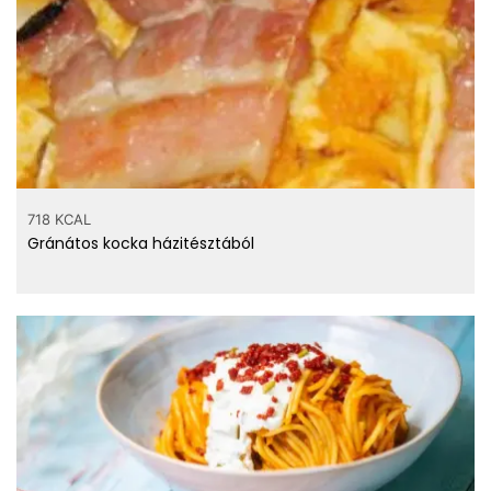
718 KCAL
Gránátos kocka házitésztából