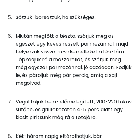
0g
petrezselyem
0 kcal
E vitamin:
Sózzuk-borsozzuk, ha szükséges.
Összesen
794 kcal
C vitamin:
Miután megfőtt a tészta, szórjuk meg az
egészet egy kevés reszelt parmezánnal, majd
Fehérje
helyezzük vissza a csirkemelleket a tésztára.
Tépkedjük rá a mozzarellát, és szórjuk meg
Összesen
57.8 g
még egyszer parmezánnal, jó gazdagon. Fedjük
le, és pároljuk még pár percig, amíg a sajt
Zsír
megolvad.
Összesen
30.9 g
Végül toljuk be az előmelegített, 200-220 fokos
Telített zsírsav
14 g
sütőbe, és grillfokozaton 4-5 perc alatt egy
kicsit pirítsunk még rá a tetejére.
Egyszeresen telítetlen zsírsav:
11 g
Két-három napig eltárolhatjuk, bár
Többszörösen telítetlen zsírsav
3 g