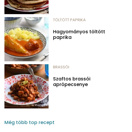
TÖLTÖTT PAPRIKA
Hagyományos töltött
paprika
BRASSÓI
Szaftos brassói
aprópecsenye
Még több top recept