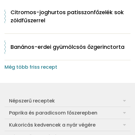
Citromos-joghurtos patisszonfőzelék sok
zöldfűszerrel
Banános-erdei gyümölcsös őzgerinctorta
Még több friss recept
Népszerű receptek
Frankfurti leves
Paprika és paradicsom főszerepben
Egyszerű muffin
Pan con Tomate
Kukoricás kedvencek a nyár végére
Aranygaluska
Paradicsom és paprika eltevése télre