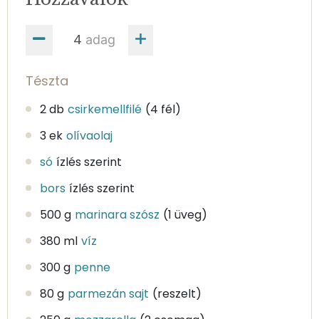
adag
Tészta
2 db
csirkemellfilé
(4 fél)
3 ek
olívaolaj
só
ízlés szerint
bors
ízlés szerint
500 g
marinara szósz
(1 üveg)
380 ml
víz
300 g
penne
80 g
parmezán sajt
(reszelt)