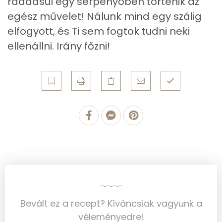
ráadásul egy serpenyőben történik az
Vitaminok
egész művelet! Nálunk mind egy szálig
elfogyott, és Ti sem fogtok tudni neki
Összesen
0
ellenállni. Irány főzni!
A vitamin (RAE):
202 micro
B6 vitamin:
1 mg
B12 Vitamin:
2 micro
E vitamin:
5 mg
C vitamin:
3 mg
D vitamin:
15 micro
K vitamin:
23 micro
Bevált ez a recept? Kíváncsiak vagyunk a
véleményedre!
Tiamin - B1 vitamin:
1 mg