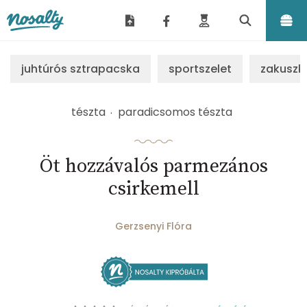
Nosalty
juhtúrós sztrapacska
sportszelet
zakuszk
tészta
paradicsomos tészta
Öt hozzávalós parmezános
csirkemell
Gerzsenyi Flóra