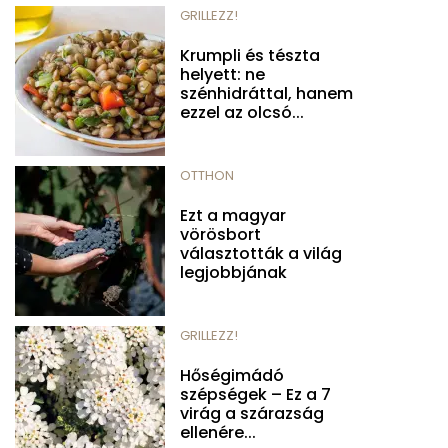
GRILLEZZ!
Krumpli és tészta
helyett: ne
szénhidráttal, hanem
ezzel az olcsó...
OTTHON
Ezt a magyar
vörösbort
választották a világ
legjobbjának
GRILLEZZ!
Hőségimádó
szépségek – Ez a 7
virág a szárazság
ellenére...