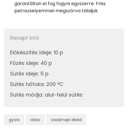
garantáltan el fog fogyni egyszerre. Friss
Koleszterin
148 mg
petrezselyemmel megszórva tálaljuk.
Ásványi anyagok
Recept infó
Összesen
2753.1 g
Előkészítés ideje
:
10 p
Cink
4 mg
Főzés ideje
:
40 p
Szelén
90 mg
Sütés ideje
:
5 p
Kálcium
609 mg
Sütés hőfoka
:
200 °C
Vas
4 mg
Sütés módja
:
alul-felül sütés
Magnézium
116 mg
Foszfor
784 mg
gyors
olasz
vasárnapi ebéd