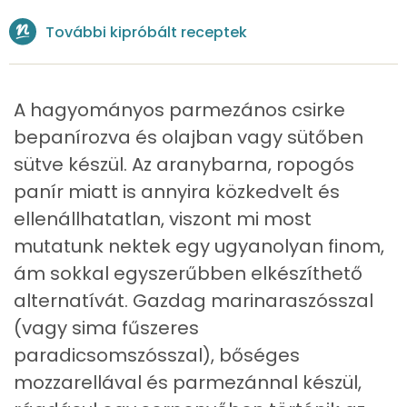
Nátrium
1144 mg
További kipróbált receptek
Réz
0 mg
Mangán
1 mg
A hagyományos parmezános csirke
bepanírozva és olajban vagy sütőben
Szénhidrát
sütve készül. Az aranybarna, ropogós
panír miatt is annyira közkedvelt és
Összesen
67.4 g
ellenállhatatlan, viszont mi most
Cukor
8 mg
mutatunk nektek egy ugyanolyan finom,
ám sokkal egyszerűbben elkészíthető
Élelmi rost
5 mg
alternatívát. Gazdag marinaraszósszal
(vagy sima fűszeres
Víz
paradicsomszósszal), bőséges
Összesen
332.6 g
mozzarellával és parmezánnal készül,