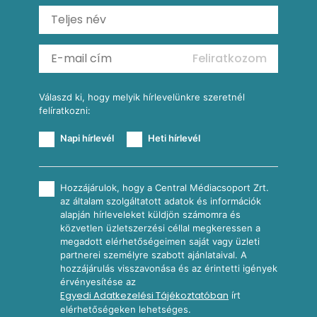
Ratatouille
Almás-kéksajtos kukoricasaláta
Köretek
Mexikói kukoricasaláta
Reggeli receptek
Feliratkozom
További receptkategóriák
Válaszd ki, hogy melyik hírlevelünkre szeretnél
felíratkozni:
Napi hírlevél
Heti hírlevél
Hozzájárulok, hogy a Central Médiacsoport Zrt.
az általam szolgáltatott adatok és információk
alapján hírleveleket küldjön számomra és
közvetlen üzletszerzési céllal megkeressen a
megadott elérhetőségeimen saját vagy üzleti
partnerei személyre szabott ajánlataival. A
hozzájárulás visszavonása és az érintetti igények
érvényesítése az
Egyedi Adatkezelési Tájékoztatóban
írt
elérhetőségeken lehetséges.