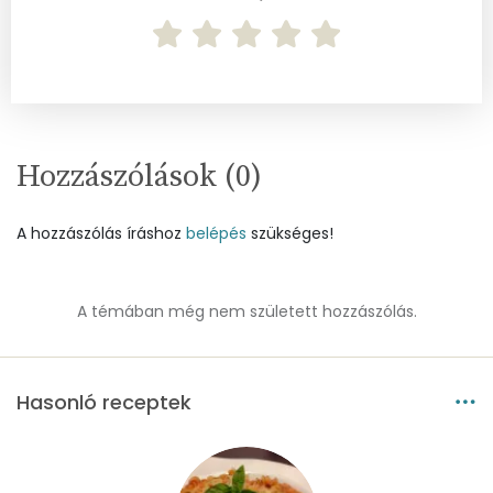
Riboflavin - B2 vitamin:
1 mg
Niacin - B3 vitamin:
21 mg
Pantoténsav - B5 vitamin:
0 mg
Hozzászólások (
0
)
Folsav - B9-vitamin:
210 micro
A hozzászólás íráshoz
belépés
szükséges!
Kolin:
134 mg
Retinol - A vitamin:
159 micro
A témában még nem született hozzászólás.
α-karotin
0 micro
β-karotin
511 micro
Hasonló receptek
β-crypt
0 micro