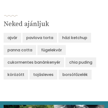
Neked ajánljuk
ajvár
pavlova torta
házi ketchup
panna cotta
fügelekvár
cukormentes banánkenyér
chia puding
körözött
tojásleves
borsófőzelék