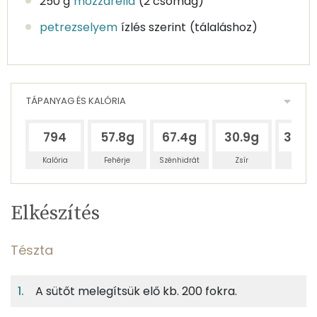
250 g
mozzarella
(2 csomag)
petrezselyem
ízlés szerint
(tálaláshoz)
TÁPANYAG ÉS KALÓRIA
794
57.8g
67.4g
30.9g
332.
Kalória
Fehérje
Szénhidrát
Zsír
Víz
Egy
4
100
Elkészítés
adagban
adagban
grammban
TÁPANYAGTARTALOM
Tészta
12%
14%
6%
Egy
4
100
Fehérje
Szénhidrát
Zsír
adagban
adagban
grammban
A sütőt melegítsük elő kb. 200 fokra.
Tészta
12%
14%
6%
68%