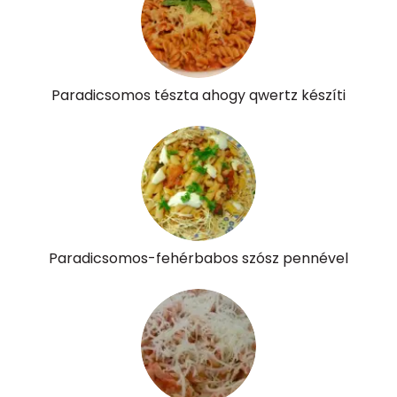
Likopin
15896 micro
Lut-zea
234 micro
Paradicsomos tészta ahogy qwertz készíti
Összesen
794 kcal
Paradicsomos-fehérbabos szósz pennével