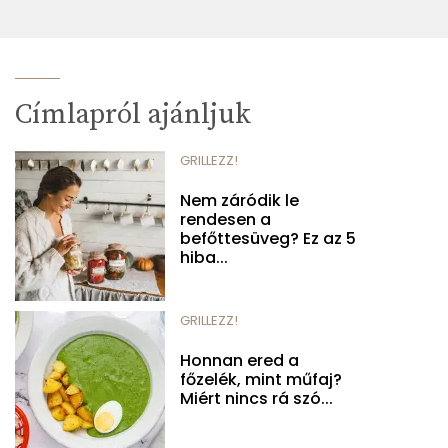
Címlapról ajánljuk
GRILLEZZ!
Nem záródik le
rendesen a
befőttesüveg? Ez az 5
hiba...
GRILLEZZ!
Honnan ered a
főzelék, mint műfaj?
Miért nincs rá szó...