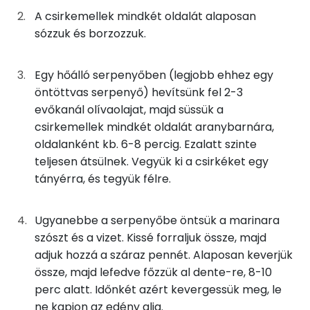
Fehérje
Szénhidrát
Zsír
Víz
A csirkemellek mindkét oldalát alaposan
113g
csirkemellfilé
135 kcal
sózzuk és borzozzuk.
TOP ásványi anyagok
6g
olívaolaj
53 kcal
Nátrium
Egy hőálló serpenyőben (legjobb ehhez egy
0g
só
0 kcal
öntöttvas serpenyő) hevítsünk fel 2-3
Foszfor
evőkanál olívaolajat, majd süssük a
0g
bors
0 kcal
Kálcium
csirkemellek mindkét oldalát aranybarnára,
oldalanként kb. 6-8 percig. Ezalatt szinte
125g
marinara szósz
63 kcal
Magnézium
teljesen átsülnek. Vegyük ki a csirkéket egy
tányérra, és tegyük félre.
95g
víz
0 kcal
Szelén
75g
penne
278 kcal
TOP vitaminok
Ugyanebbe a serpenyőbe öntsük a marinara
szószt és a vizet. Kissé forraljuk össze, majd
Kolin:
20g
parmezán sajt
78 kcal
adjuk hozzá a száraz pennét. Alaposan keverjük
össze, majd lefedve főzzük al dente-re, 8-10
Niacin - B3 vitamin:
63g
mozzarella
187 kcal
perc alatt. Időnkét azért kevergessük meg, le
ne kapjon az edény alja.
Likopin