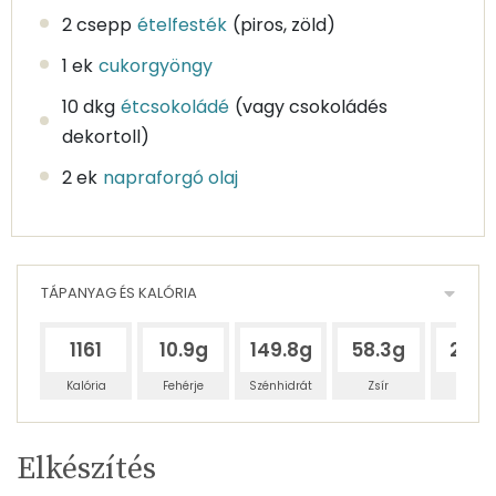
2 csepp
ételfesték
(piros, zöld)
1 ek
cukorgyöngy
10 dkg
étcsokoládé
(vagy csokoládés
dekortoll)
2 ek
napraforgó olaj
TÁPANYAG ÉS KALÓRIA
1161
10.9g
149.8g
58.3g
24.5
Kalória
Fehérje
Szénhidrát
Zsír
Víz
Egy
4
100
Elkészítés
adagban
adagban
grammban
TÁPANYAGTARTALOM