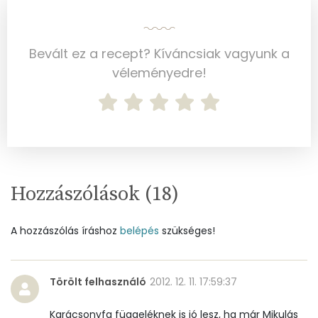
Víz
Bevált ez a recept? Kíváncsiak vagyunk a
Összesen
24.5 g
véleményedre!
Vitaminok
Összesen
0
A vitamin (RAE):
343 micro
Hozzászólások (
18
)
B6 vitamin:
0 mg
A hozzászólás íráshoz
belépés
szükséges!
B12 Vitamin:
0 micro
E vitamin:
3 mg
Törölt felhasználó
2012. 12. 11. 17:59:37
C vitamin:
0 mg
Karácsonyfa függeléknek is jó lesz, ha már Mikulás