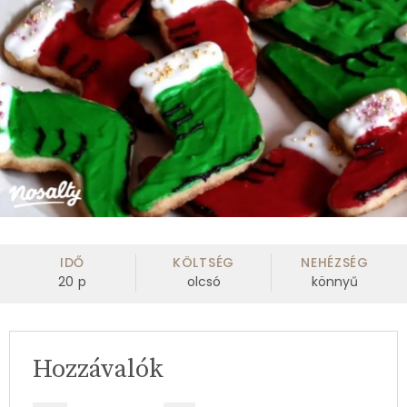
IDŐ
KÖLTSÉG
NEHÉZSÉG
20
p
olcsó
könnyű
Hozzávalók