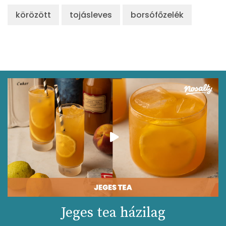
körözött
tojásleves
borsófőzelék
Jeges tea házilag