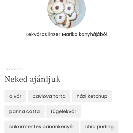
Lekváros linzer Marika konyhájából
Neked ajánljuk
ajvár
pavlova torta
házi ketchup
panna cotta
fügelekvár
cukormentes banánkenyér
chia puding