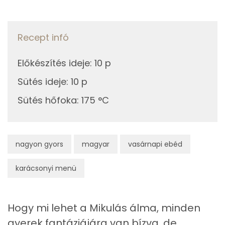
Telített zsírsav
31 g
Egyszeresen telítetlen zsírsav:
16 g
Recept infó
Többszörösen telítetlen zsírsav
3 g
Előkészítés ideje
:
10 p
Koleszterin
110 mg
Sütés ideje
:
10 p
Sütés hőfoka
:
175 °C
Ásványi anyagok
Összesen
284 g
nagyon gyors
magyar
vasárnapi ebéd
Cink
1 mg
karácsonyi menü
Szelén
25 mg
Kálcium
37 mg
Hogy mi lehet a Mikulás álma, minden
gyerek fantáziájára van bízva, de