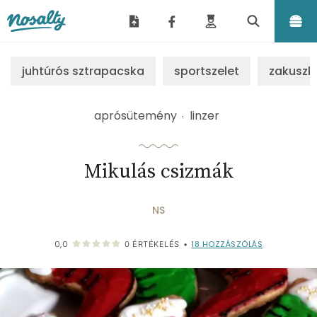
Nosalty
juhtúrós sztrapacska
sportszelet
zakuszk
aprósütemény
linzer
Mikulás csizmák
NS
18
HOZZÁSZÓLÁS
0,0
0
ÉRTÉKELÉS
•