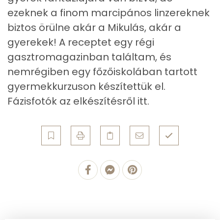
Vas
3 mg
ezeknek a finom marcipános linzereknek
Magnézium
52 mg
biztos örülne akár a Mikulás, akár a
gyerekek! A receptet egy régi
Foszfor
133 mg
gasztromagazinban találtam, és
Nátrium
33 mg
nemrégiben egy főzőiskolában tartott
gyermekkurzuson készítettük el.
Réz
0 mg
Fázisfotók az elkészítésről itt.
Mangán
1 mg
Szénhidrát
Összesen
149.8 g
Cukor
98 mg
Élelmi rost
4 mg