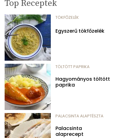
Top Receptek
TÖKFŐZELÉK
Egyszerű tökfőzelék
TÖLTÖTT PAPRIKA
Hagyományos töltött
paprika
PALACSINTA ALAPTÉSZTA
Palacsinta
alaprecept