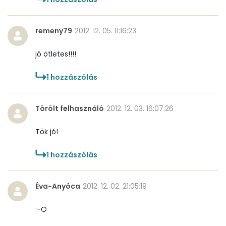
remeny79
2012. 12. 05. 11:16:23
jó ötletes!!!!
1
hozzászólás
Törölt felhasználó
2012. 12. 03. 16:07:26
Tök jó!
1
hozzászólás
Éva-Anyóca
2012. 12. 02. 21:05:19
:-O