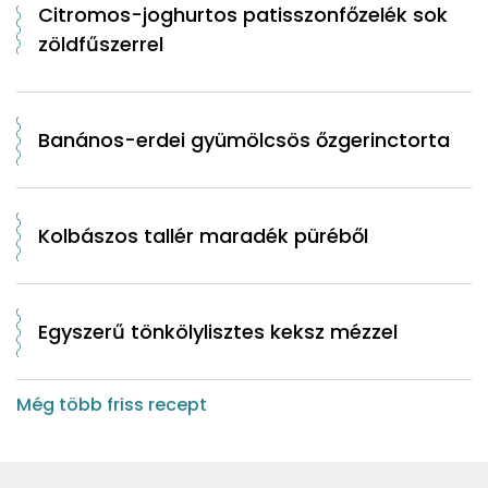
Citromos-joghurtos patisszonfőzelék sok
zöldfűszerrel
Banános-erdei gyümölcsös őzgerinctorta
Kolbászos tallér maradék püréből
Egyszerű tönkölylisztes keksz mézzel
Még több friss recept