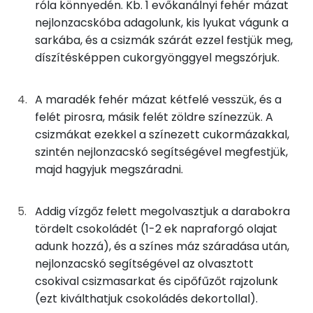
10g
tojásfehérje
5 kcal
róla könnyedén. Kb. 1 evőkanálnyi fehér mázat
Kolin:
nejlonzacskóba adagolunk, kis lyukat vágunk a
50g
porcukor
194 kcal
sarkába, és a csizmák szárát ezzel festjük meg,
E vitamin:
díszítésképpen cukorgyönggyel megszórjuk.
0g
citromlé
0 kcal
Niacin - B3 vitamin:
0g
ételfesték
0 kcal
A maradék fehér mázat kétfelé vesszük, és a
A vitamin (RAE):
felét pirosra, másik felét zöldre színezzük. A
3g
cukorgyöngy
10 kcal
csizmákat ezekkel a színezett cukormázakkal,
Retinol - A vitamin:
szintén nejlonzacskó segítségével megfestjük,
25g
étcsokoládé
137 kcal
majd hagyjuk megszáradni.
Fehérje
4g
napraforgó olaj
35 kcal
Addig vízgőz felett megolvasztjuk a darabokra
Összesen
10.9 g
tördelt csokoládét (1-2 ek napraforgó olajat
Összesen
1161 kcal
adunk hozzá), és a színes máz száradása után,
nejlonzacskó segítségével az olvasztott
Zsír
csokival csizmasarkat és cipőfűzőt rajzolunk
Összesen
58.3 g
(ezt kiválthatjuk csokoládés dekortollal).