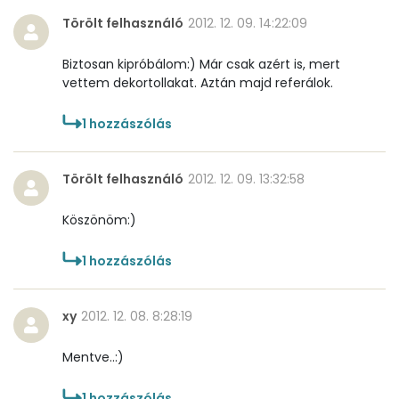
Törölt felhasználó
2012. 12. 09. 14:22:09
β-karotin
86 micro
Biztosan kipróbálom:) Már csak azért is, mert
β-crypt
0 micro
vettem dekortollakat. Aztán majd referálok.
Likopin
0 micro
1
hozzászólás
Lut-zea
19 micro
Törölt felhasználó
2012. 12. 09. 13:32:58
Összesen
1161 kcal
Köszönöm:)
1
hozzászólás
xy
2012. 12. 08. 8:28:19
Mentve..:)
1
hozzászólás