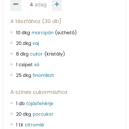
adag
A tésztához (30 db)
10 dkg
marcipán
(süthető)
20 dkg
vaj
8 dkg
cukor
(kristály)
1 csipet
só
25 dkg
finomliszt
A színes cukormázhoz
1 db
tojásfehérje
20 dkg
porcukor
1 tk
citromlé