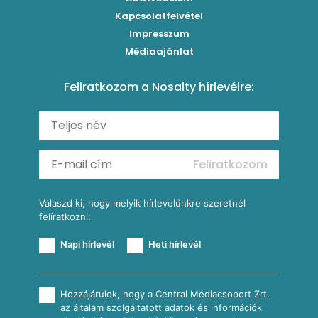
Brassói
Szaftos paprikás csirke
Kapcsolatfelvétel
Kukoricás-újhagymás lepény
Levesek
Impresszum
Roston csirkemell
Sült paprikás alfredo
Kukoricás tortilla
Torták
Médiaajánlat
Amerikai palacsinta
Paprikás-juhtúrós hajtovány
Csirkés-kukoricás pite
Tésztareceptek
Feliratkozom a Nosalty hírlevélre:
Carbonara
Shakshuka
Mexikói húsleves kukorica salsával
Saláták
Ratatouille
Almás-kéksajtos kukoricasaláta
Köretek
Mexikói kukoricasaláta
Reggeli receptek
Feliratkozom
További receptkategóriák
Válaszd ki, hogy melyik hírlevelünkre szeretnél
felíratkozni:
Napi hírlevél
Heti hírlevél
Hozzájárulok, hogy a Central Médiacsoport Zrt.
az általam szolgáltatott adatok és információk