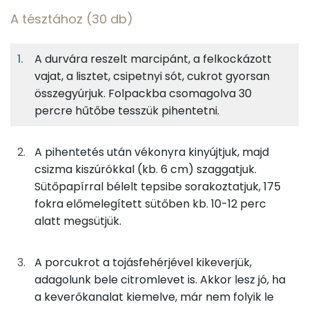
A tésztához (30 db)
5%
61%
24%
Egy
4
100
Fehérje
Szénhidrát
Zsír
adagban
adagban
grammban
A durvára reszelt marcipánt, a felkockázott
vajat, a lisztet, csipetnyi sót, cukrot gyorsan
A tésztához (30 db)
5%
61%
24%
10%
összegyúrjuk. Folpackba csomagolva 30
Fehérje
Szénhidrát
Zsír
Víz
25g
marcipán
116 kcal
percre hűtőbe tesszük pihentetni.
TOP ásványi anyagok
50g
vaj
359 kcal
Foszfor
A pihentetés után vékonyra kinyújtjuk, majd
csizma kiszúrókkal (kb. 6 cm) szaggatjuk.
20g
cukor
77 kcal
Magnézium
Sütőpapírral bélelt tepsibe sorakoztatjuk, 175
fokra előmelegített sütőben kb. 10-12 perc
0g
só
0 kcal
Kálcium
alatt megsütjük.
63g
finomliszt
228 kcal
Nátrium
A porcukrot a tojásfehérjével kikeverjük,
Szelén
adagolunk bele citromlevet is. Akkor lesz jó, ha
A színes cukormázhoz
a keverőkanalat kiemelve, már nem folyik le
TOP vitaminok