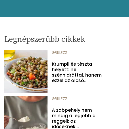
Legnépszerűbb cikkek
GRILLEZZ!
Krumpli és tészta
helyett: ne
szénhidráttal, hanem
ezzel az olcsó...
GRILLEZZ!
A zabpehely nem
mindig a legjobb a
reggeli: az
időseknek...