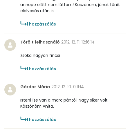
ünnepe előtt nem láttam! Köszönöm, jónak tűnik
D vitamin:
0 micro
elolvasás után is.
K vitamin:
6 micro
1
hozzászólás
Tiamin - B1 vitamin:
0 mg
Törölt felhasználó
2012. 12. 11. 12:16:14
Riboflavin - B2 vitamin:
0 mg
zsoka nagyon fincsi
Niacin - B3 vitamin:
1 mg
1
hozzászólás
Pantoténsav - B5 vitamin:
0 mg
Folsav - B9-vitamin:
18 micro
Gárdos Mária
2012. 12. 10. 0:11:14
Kolin:
16 mg
Isteni íze van a marcipántól. Nagy siker volt.
Köszönöm Anita.
Retinol - A vitamin:
336 micro
1
hozzászólás
α-karotin
2 micro