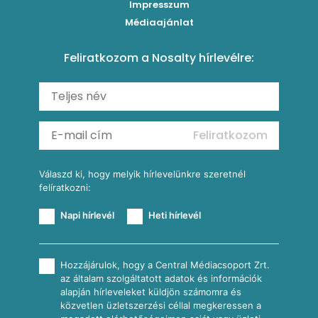
Impresszum
Roston csirkemell
Sült paprikás alfredo
Kukoricás tortilla
Torták
Médiaajánlat
Amerikai palacsinta
Paprikás-juhtúrós hajtovány
Csirkés-kukoricás pite
Tésztareceptek
Feliratkozom a Nosalty hírlevélre:
Carbonara
Shakshuka
Mexikói húsleves kukorica salsával
Saláták
Ratatouille
Almás-kéksajtos kukoricasaláta
Köretek
Mexikói kukoricasaláta
Reggeli receptek
Feliratkozom
További receptkategóriák
Válaszd ki, hogy melyik hírlevelünkre szeretnél
felíratkozni:
Napi hírlevél
Heti hírlevél
Hozzájárulok, hogy a Central Médiacsoport Zrt.
az általam szolgáltatott adatok és információk
alapján hírleveleket küldjön számomra és
közvetlen üzletszerzési céllal megkeressen a