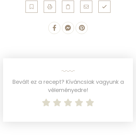
Mangán
1 mg
Szénhidrát
Összesen
16.3 g
Cukor
8 mg
Élelmi rost
2 mg
Bevált ez a recept? Kíváncsiak vagyunk a
véleményedre!
Víz
Összesen
284.7 g
Vitaminok