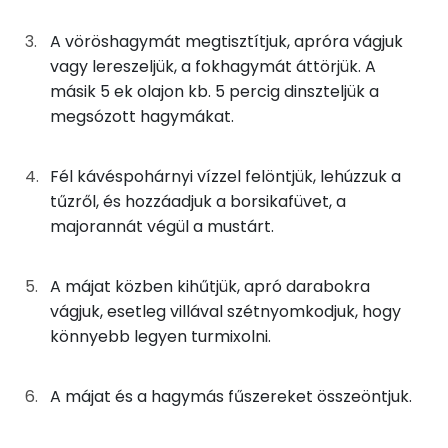
Nátrium
90g
vöröshagyma
33 kcal
A vöröshagymát megtisztítjuk, apróra vágjuk
Foszfor
vagy lereszeljük, a fokhagymát áttörjük. A
6g
fokhagyma
8 kcal
másik 5 ek olajon kb. 5 percig dinszteljük a
Kálcium
megsózott hagymákat.
1g
majoranna
1 kcal
Szelén
1g
mustár
1 kcal
Fél kávéspohárnyi vízzel felöntjük, lehúzzuk a
Magnézium
tűzről, és hozzáadjuk a borsikafüvet, a
0g
borsikafű
0 kcal
majorannát végül a mustárt.
TOP vitaminok
100g
tej
56 kcal
Kolin:
A májat közben kihűtjük, apró darabokra
100g
margarin
717 kcal
vágjuk, esetleg villával szétnyomkodjuk, hogy
C vitamin:
könnyebb legyen turmixolni.
40g
napraforgó olaj
354 kcal
E vitamin:
A májat és a hagymás fűszereket összeöntjuk.
Összesen
1468 kcal
Niacin - B3 vitamin: