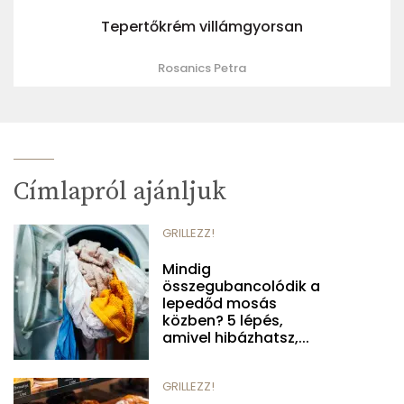
Tepertőkrém villámgyorsan
Rosanics Petra
Címlapról ajánljuk
GRILLEZZ!
Mindig
összegubancolódik a
lepedőd mosás
közben? 5 lépés,
amivel hibázhatsz,...
GRILLEZZ!