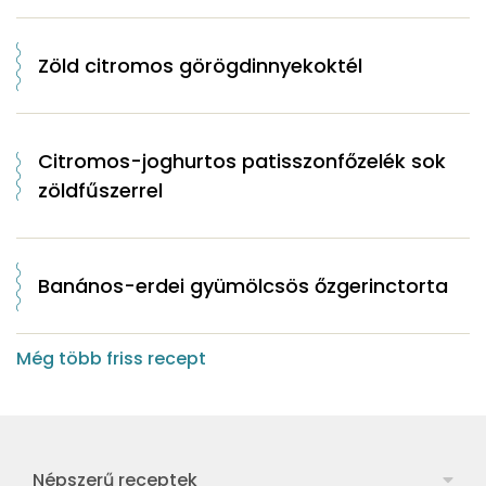
Zöld citromos görögdinnyekoktél
Citromos-joghurtos patisszonfőzelék sok
zöldfűszerrel
Banános-erdei gyümölcsös őzgerinctorta
Még több friss recept
Népszerű receptek