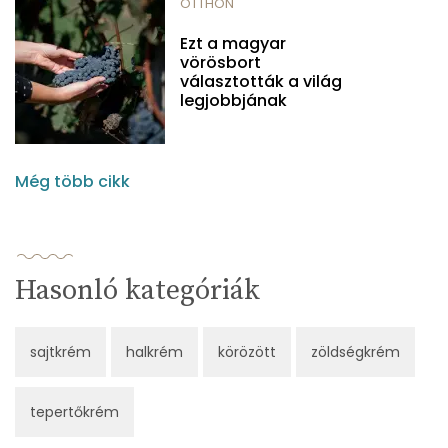
OTTHON
Ezt a magyar
vörösbort
választották a világ
legjobbjának
Még több cikk
Hasonló kategóriák
sajtkrém
halkrém
körözött
zöldségkrém
tepertőkrém