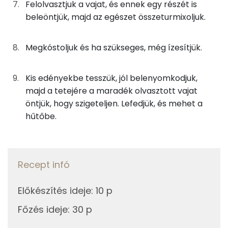
Felolvasztjuk a vajat, és ennek egy részét is
A vitamin (RAE):
beleöntjük, majd az egészet összeturmixoljuk.
Fehérje
Megkóstoljuk és ha szükseges, még ízesítjük.
Összesen
46.8 g
Kis edényekbe tesszük, jól belenyomkodjuk,
majd a tetejére a maradék olvasztott vajat
Zsír
öntjük, hogy szigeteljen. Lefedjük, és mehet a
hűtőbe.
Összesen
135 g
Telített zsírsav
25 g
Egyszeresen telítetlen zsírsav:
61 g
Recept infó
Többszörösen telítetlen zsírsav
42 g
Előkészítés ideje
:
10 p
Főzés ideje
:
30 p
Koleszterin
863 mg