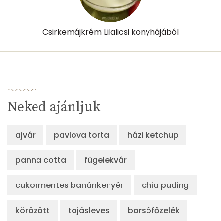
Csirkemájkrém Lilalicsi konyhájából
Neked ajánljuk
ajvár
pavlova torta
házi ketchup
panna cotta
fügelekvár
cukormentes banánkenyér
chia puding
körözött
tojásleves
borsófőzelék