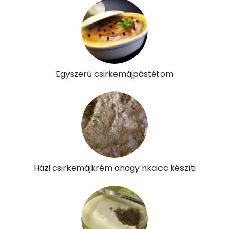
Összesen
1468 kcal
Egyszerű csirkemájpástétom
Házi csirkemájkrém ahogy nkcicc készíti