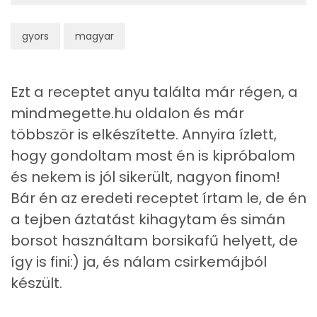
Ásványi anyagok
gyors
magyar
Összesen
2211.7 g
Cink
7 mg
Ezt a receptet anyu találta már régen, a
mindmegette.hu oldalon és már
Szelén
138 mg
többször is elkészítette. Annyira ízlett,
Kálcium
177 mg
hogy gondoltam most én is kipróbalom
és nekem is jól sikerült, nagyon finom!
Vas
23 mg
Bár én az eredeti receptet írtam le, de én
Magnézium
62 mg
a tejben áztatást kihagytam és simán
borsot használtam borsikafű helyett, de
Foszfor
782 mg
így is fini:) ja, és nálam csirkemájból
Nátrium
1020 mg
készült.
Réz
1 mg