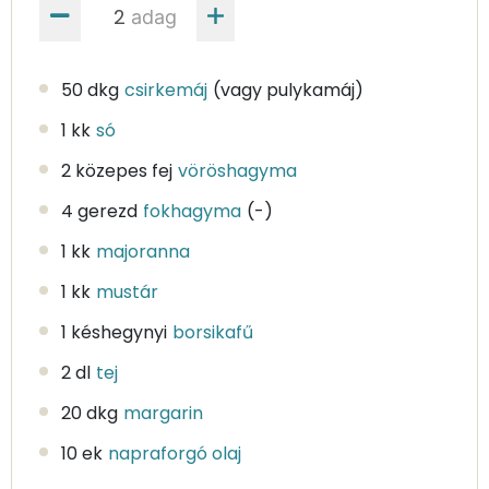
adag
50 dkg
csirkemáj
(vagy pulykamáj)
1 kk
só
2 közepes fej
vöröshagyma
4 gerezd
fokhagyma
(-)
1 kk
majoranna
1 kk
mustár
1 késhegynyi
borsikafű
2 dl
tej
20 dkg
margarin
10 ek
napraforgó olaj