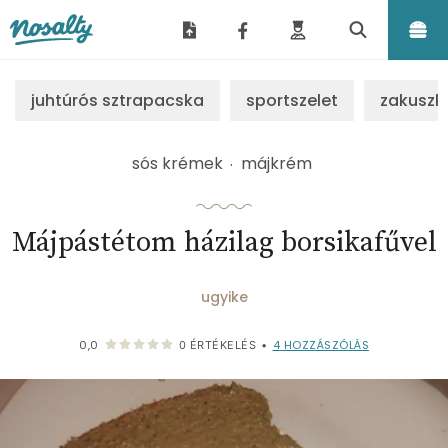
Nosalty
juhtúrós sztrapacska
sportszelet
zakuszk
sós krémek
májkrém
Májpástétom házilag borsikafűvel
ugyike
4
HOZZÁSZÓLÁS
0,0
0
ÉRTÉKELÉS
•