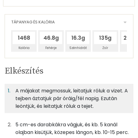
TÁPANYAG ÉS KALÓRIA
1468
46.8g
16.3g
135g
284.
Kalória
Fehérje
Szénhidrát
Zsír
Víz
Egy
2
100
Elkészítés
adagban
adagban
grammban
TÁPANYAGTARTALOM
A májakat megmossuk, leitatjuk róluk a vizet. A
10%
3%
28%
Egy
2
100
Fehérje
Szénhidrát
Zsír
adagban
adagban
grammban
tejben áztatjuk pár óráig/fél napig. Ezután
leöntjük, és leitatjuk róluk a tejet.
10%
3%
28%
59%
250g
csirkemáj
298 kcal
Fehérje
Szénhidrát
Zsír
Víz
5 cm-es darabkákra vágjuk, és kb. 5 kanál
TOP ásványi anyagok
2g
só
0 kcal
olajban kisütjük, közepes lángon, kb. 10-15 perc.