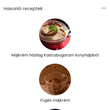
Niacin - B3 vitamin:
25 mg
Hasonló receptek
Pantoténsav - B5 vitamin:
0 mg
Folsav - B9-vitamin:
1488 micro
Kolin:
505 mg
Retinol - A vitamin:
8993 micro
Májkrém házilag Katicabogaram konyhájából
α-karotin
28 micro
β-karotin
776 micro
β-crypt
28 micro
Likopin
100 micro
Fügés májkrém
Lut-zea
15 micro