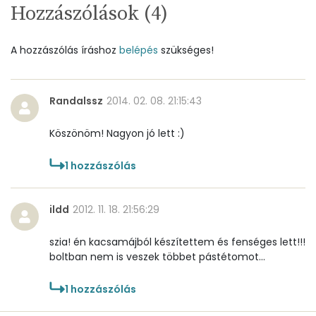
Összesen
1
Hozzászólások (
4
)
A vitamin (RAE):
9061 micro
A hozzászólás íráshoz
belépés
szükséges!
B6 vitamin:
2 mg
B12 Vitamin:
42 micro
Randalssz
2014. 02. 08. 21:15:43
E vitamin:
27 mg
Köszönöm! Nagyon jó lett :)
C vitamin:
53 mg
1
hozzászólás
D vitamin:
0 micro
ildd
2012. 11. 18. 21:56:29
K vitamin:
99 micro
szia! én kacsamájból készítettem és fenséges lett!!!
boltban nem is veszek többet pástétomot...
Tiamin - B1 vitamin:
1 mg
1
hozzászólás
Riboflavin - B2 vitamin:
5 mg