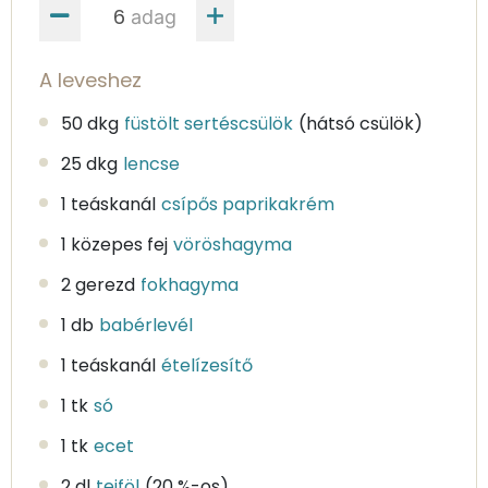
adag
A leveshez
50 dkg
füstölt sertéscsülök
(hátsó csülök)
25 dkg
lencse
1 teáskanál
csípős paprikakrém
1 közepes fej
vöröshagyma
2 gerezd
fokhagyma
1 db
babérlevél
1 teáskanál
ételízesítő
1 tk
só
1 tk
ecet
2 dl
tejföl
(20 %-os)