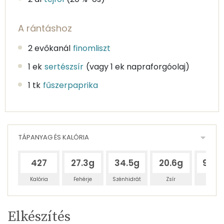
A rántáshoz
2 evőkanál
finomliszt
1 ek
sertészsír
(vagy 1 ek napraforgóolaj)
1 tk
fűszerpaprika
TÁPANYAG ÉS KALÓRIA
427
27.3g
34.5g
20.6g
94.3
Kalória
Fehérje
Szénhidrát
Zsír
Víz
Egy
6
100
Elkészítés
adagban
adagban
grammban
TÁPANYAGTARTALOM