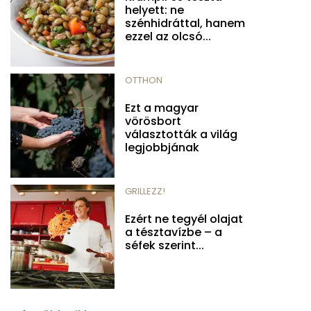
helyett: ne
szénhidráttal, hanem
ezzel az olcsó...
OTTHON
Ezt a magyar
vörösbort
választották a világ
legjobbjának
GRILLEZZ!
Ezért ne tegyél olajat
a tésztavízbe – a
séfek szerint...