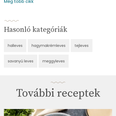
Még több cikk
Hasonló kategóriák
halleves
hagymakrémleves
tejleves
savanyú leves
meggyleves
További receptek