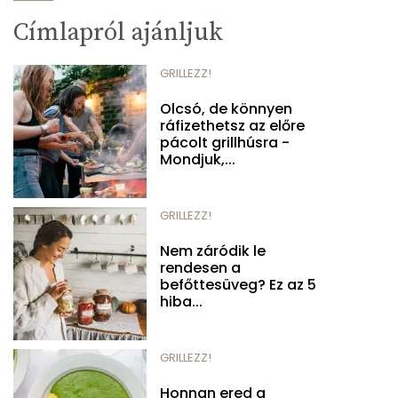
Címlapról ajánljuk
GRILLEZZ!
Olcsó, de könnyen
ráfizethetsz az előre
pácolt grillhúsra -
Mondjuk,...
GRILLEZZ!
Nem záródik le
rendesen a
befőttesüveg? Ez az 5
hiba...
GRILLEZZ!
Honnan ered a