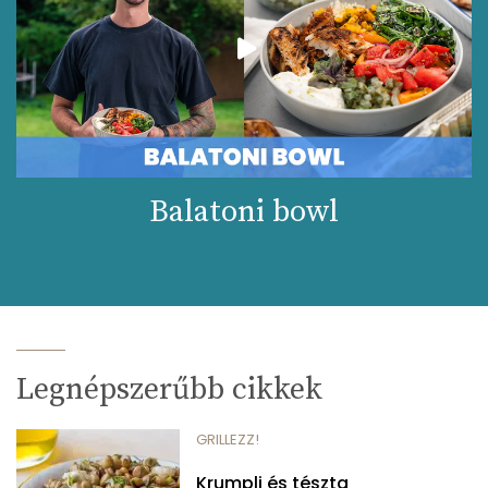
Balatoni bowl
Legnépszerűbb cikkek
GRILLEZZ!
Krumpli és tészta