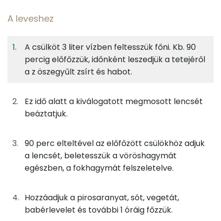
A leveshez
15%
19%
12%
Egy
6
100
Fehérje
Szénhidrát
Zsír
adagban
adagban
grammban
A csülköt 3 liter vízben feltesszük főni. Kb. 90
percig előfőzzük, időnként leszedjük a tetejéről
A leveshez
15%
19%
12%
53%
a z öszegyűlt zsírt és habot.
Fehérje
Szénhidrát
Zsír
Víz
83g
füstölt sertéscsülök
167 kcal
TOP ásványi anyagok
Ez idő alatt a kiválogatott megmosott lencsét
42g
lencse
147 kcal
Nátrium
beáztatjuk.
0g
csípős paprikakrém
0 kcal
Foszfor
90 perc elteltével az előfőzött csülökhöz adjuk
15g
vöröshagyma
5 kcal
Kálcium
a lencsét, beletesszük a vöröshagymát
egészben, a fokhagymát felszeletelve.
1g
fokhagyma
1 kcal
Magnézium
0g
babérlevél
0 kcal
Hozzáadjuk a pirosaranyat, sót, vegetát,
Szelén
babérlevelet és további 1 óráig főzzük.
0g
ételízesítő
0 kcal
TOP vitaminok