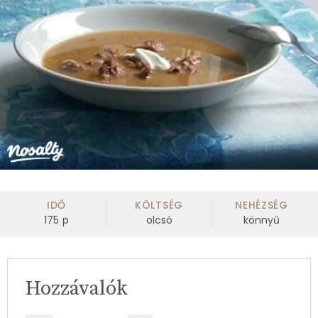
IDŐ
KÖLTSÉG
NEHÉZSÉG
175
p
olcsó
könnyű
Hozzávalók