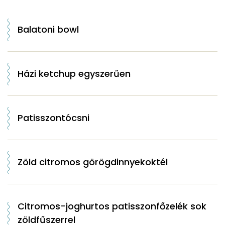
Balatoni bowl
Házi ketchup egyszerűen
Patisszontócsni
Zöld citromos görögdinnyekoktél
Citromos-joghurtos patisszonfőzelék sok
zöldfűszerrel