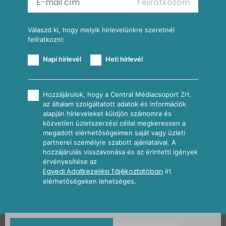
Feliratkozom
További receptkategóriák
Válaszd ki, hogy melyik hírlevelünkre szeretnél
felíratkozni:
Napi hírlevél
Heti hírlevél
Hozzájárulok, hogy a Central Médiacsoport Zrt.
az általam szolgáltatott adatok és információk
alapján hírleveleket küldjön számomra és
közvetlen üzletszerzési céllal megkeressen a
megadott elérhetőségeimen saját vagy üzleti
partnerei személyre szabott ajánlataival. A
hozzájárulás visszavonása és az érintetti igények
érvényesítése az
Egyedi Adatkezelési Tájékoztatóban
írt
elérhetőségeken lehetséges.