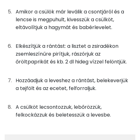
Amikor a csülök már leválik a csontjáról és a
Kolin:
1g
só
0 kcal
lencse is megpuhult, kivesszük a csülköt,
Niacin - B3 vitamin:
eltávolítjuk a hagymát és babérlevelet.
0g
ecet
0 kcal
C vitamin:
33g
tejföl
66 kcal
Elkészítjük a rántást: a lisztet a zsiradékon
zsemleszínűre pirítjuk, rászórjuk az
Tiamin - B1 vitamin:
őröltpaprikát és kb. 2 dl hideg vízzel felöntjük.
A rántáshoz
E vitamin:
5g
finomliszt
18 kcal
Hozzáadjuk a leveshez a rántást, belekeverjük
Fehérje
a tejfölt és az ecetet, felforraljuk.
3g
sertészsír
23 kcal
Összesen
27.3 g
0g
fűszerpaprika
0 kcal
A csülköt lecsontozzuk, lebőrözzük,
felkockázzuk és beletesszük a levesbe.
Zsír
Összesen
427 kcal
Összesen
20.6 g