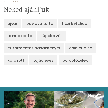
Neked ajánljuk
ajvár
pavlova torta
házi ketchup
panna cotta
fügelekvár
cukormentes banánkenyér
chia puding
körözött
tojásleves
borsófőzelék