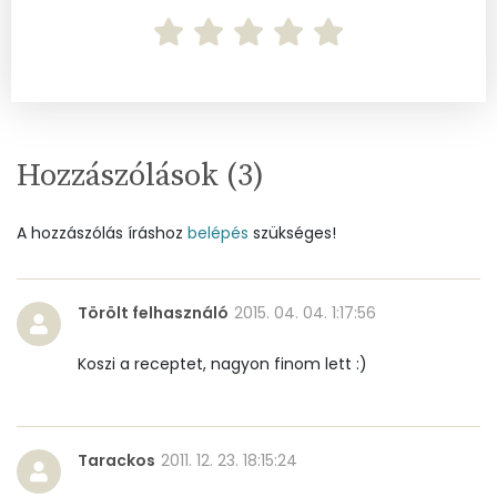
Víz
Összesen
94.3 g
Hozzászólások (
3
)
Vitaminok
Összesen
0
A hozzászólás íráshoz
belépés
szükséges!
A vitamin (RAE):
51 micro
Törölt felhasználó
2015. 04. 04. 1:17:56
B6 vitamin:
1 mg
Koszi a receptet, nagyon finom lett :)
B12 Vitamin:
1 micro
E vitamin:
1 mg
Tarackos
2011. 12. 23. 18:15:24
C vitamin:
3 mg