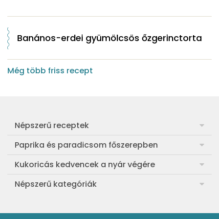
Banános-erdei gyümölcsös őzgerinctorta
Még több friss recept
Népszerű receptek
Frankfurti leves
Paprika és paradicsom főszerepben
Egyszerű muffin
Pan con Tomate
Kukoricás kedvencek a nyár végére
Aranygaluska
Paradicsom és paprika eltevése télre
Legfinomabb főtt kukorica
Népszerű kategóriák
Egyszerű paradicsomleves
Mézes-mascarponés sült paradicsom
Ropogós kukoricás fritters
Ebéd receptek
Egyszerű krumplifőzelék
Paradicsomos húsgombóc
Bang bang kukorica
Aprósütemények