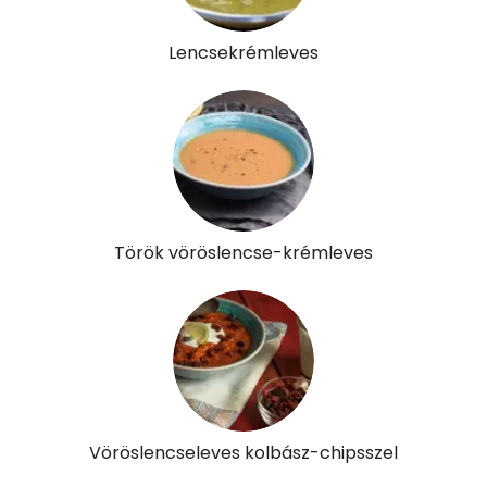
β-karotin
18 micro
Lencsekrémleves
β-crypt
0 micro
Likopin
0 micro
Lut-zea
3 micro
Török vöröslencse-krémleves
Összesen
427 kcal
Vöröslencseleves kolbász-chipsszel