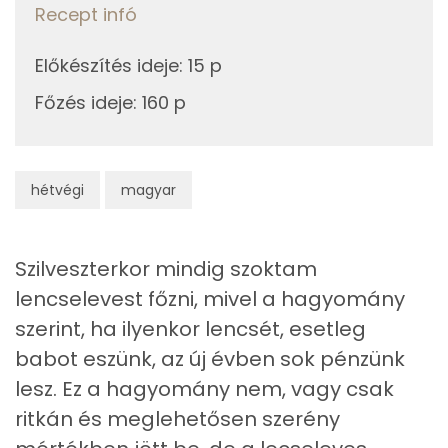
Recept infó
Telített zsírsav
8 g
Előkészítés ideje
:
15 p
Egyszeresen telítetlen zsírsav:
8 g
Főzés ideje
:
160 p
Többszörösen telítetlen zsírsav
2 g
Koleszterin
77 mg
hétvégi
magyar
Ásványi anyagok
Szilveszterkor mindig szoktam
Összesen
1748.4 g
lencselevest főzni, mivel a hagyomány
Cink
4 mg
szerint, ha ilyenkor lencsét, esetleg
babot eszünk, az új évben sok pénzünk
Szelén
23 mg
lesz. Ez a hagyomány nem, vagy csak
Kálcium
62 mg
ritkán és meglehetősen szerény