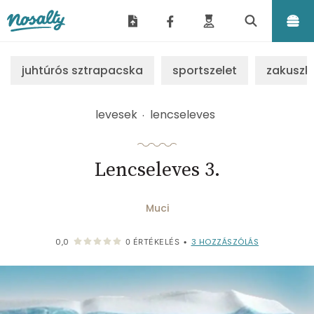
Nosalty
juhtúrós sztrapacska
sportszelet
zakuszk
levesek
lencseleves
Lencseleves 3.
Muci
3
HOZZÁSZÓLÁS
0,0
0
ÉRTÉKELÉS
•