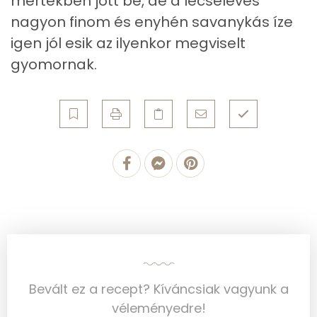
mértékben jött be, de a lecseleves
Vas
4 mg
nagyon finom és enyhén savanykás íze
Magnézium
40 mg
igen jól esik az ilyenkor megviselt
gyomornak.
Foszfor
326 mg
Nátrium
1289 mg
Réz
0 mg
Mangán
1 mg
Szénhidrát
Összesen
34.5 g
Cukor
3 mg
Bevált ez a recept? Kíváncsiak vagyunk a
véleményedre!
Élelmi rost
5 mg