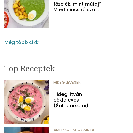
főzelék, mint műfaj?
Miért nincs rá szó...
Még több cikk
Top Receptek
HIDEG LEVESEK
Hideg litván
céklaleves
(Šaltibarščiai)
AMERIKAI PALACSINTA