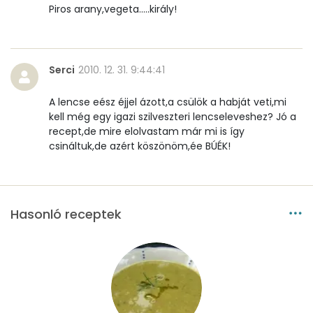
Piros arany,vegeta.....király!
D vitamin:
3 micro
K vitamin:
3 micro
Serci
2010. 12. 31. 9:44:41
Tiamin - B1 vitamin:
1 mg
A lencse eész éjjel ázott,a csülök a habját veti,mi
kell még egy igazi szilveszteri lencseleveshez? Jó a
Riboflavin - B2 vitamin:
0 mg
recept,de mire elolvastam már mi is így
csináltuk,de azért köszönöm,ée BÚÉK!
Niacin - B3 vitamin:
5 mg
Pantoténsav - B5 vitamin:
0 mg
Hasonló receptek
Folsav - B9-vitamin:
206 micro
Kolin:
111 mg
Retinol - A vitamin:
50 micro
α-karotin
0 micro