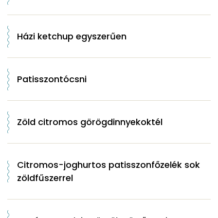
Házi ketchup egyszerűen
Patisszontócsni
Zöld citromos görögdinnyekoktél
Citromos-joghurtos patisszonfőzelék sok
zöldfűszerrel