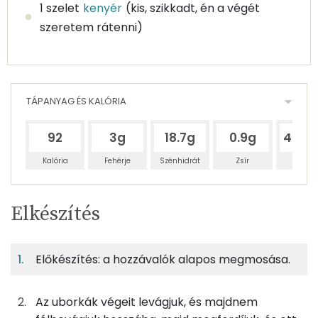
1 szelet
kenyér
(kis, szikkadt, én a végét
szeretem rátenni)
TÁPANYAG ÉS KALÓRIA
92
3g
18.7g
0.9g
405.
Kalória
Fehérje
Szénhidrát
Zsír
Víz
Egy
8
100
Elkészítés
adagban
adagban
grammban
TÁPANYAGTARTALOM
Előkészítés: a hozzávalók alapos megmosása.
1%
4%
0%
Egy
8
100
Fehérje
Szénhidrát
Zsír
adagban
adagban
grammban
Az uborkák végeit levágjuk, és majdnem
1%
4%
0%
95%