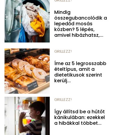
GRILLEZZ!
Mindig
összegubancolódik a
lepedőd mosás
közben? 5 lépés,
amivel hibázhatsz,...
GRILLEZZ!
Íme az 5 legrosszabb
ételtípus, amit a
dietetikusok szerint
kerülj...
GRILLEZZ!
Így állítsd be a hűtőt
kánikulában: ezekkel
a hibákkal többet...