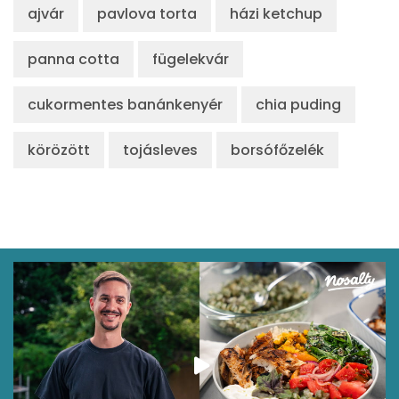
ajvár
pavlova torta
házi ketchup
panna cotta
fügelekvár
cukormentes banánkenyér
chia puding
körözött
tojásleves
borsófőzelék