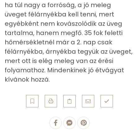
ha túl nagy a forróság, a jó meleg
Nátrium
1391 mg
üveget félárnyékba kell tenni, mert
Réz
0 mg
egyébként nem kovászolódik az üveg
tartalma, hanem megfő. 35 fok feletti
Mangán
1 mg
hőmérsékletnél már a 2. nap csak
félárnyékba, árnyékba tegyük az üveget,
Szénhidrát
mert ott is elég meleg van az érési
Összesen
18.7 g
folyamathoz. Mindenkinek jó étvágyat
kívánok hozzá.
Cukor
4 mg
Élelmi rost
3 mg
Víz
Összesen
405.4 g