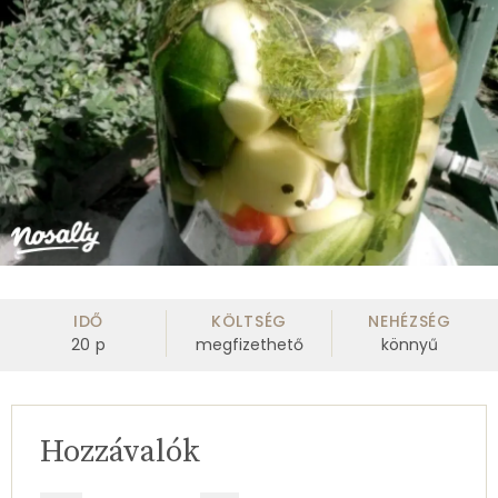
IDŐ
KÖLTSÉG
NEHÉZSÉG
20
p
megfizethető
könnyű
Hozzávalók