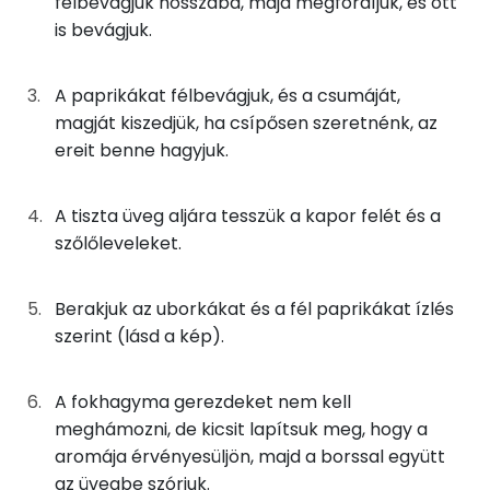
félbevágjuk hosszába, majd megfordíjuk, és ott
125g
csemegeuborka
29 kcal
Fehérje
Szénhidrát
Zsír
Víz
is bevágjuk.
TOP ásványi anyagok
169g
almapaprika
28 kcal
A paprikákat félbevágjuk, és a csumáját,
Nátrium
23g
kapor
10 kcal
magját kiszedjük, ha csípősen szeretnénk, az
Kálcium
ereit benne hagyjuk.
3g
szőlőlevél
3 kcal
Foszfor
4g
fokhagyma
5 kcal
A tiszta üveg aljára tesszük a kapor felét és a
szőlőleveleket.
Magnézium
0g
fekete bors
0 kcal
Vas
250g
víz
0 kcal
Berakjuk az uborkákat és a fél paprikákat ízlés
szerint (lásd a kép).
TOP vitaminok
3g
só
0 kcal
C vitamin:
A fokhagyma gerezdeket nem kell
6g
kenyér
17 kcal
meghámozni, de kicsit lapítsuk meg, hogy a
Kolin:
aromája érvényesüljön, majd a borssal együtt
Összesen
92 kcal
az üvegbe szórjuk.
Niacin - B3 vitamin: