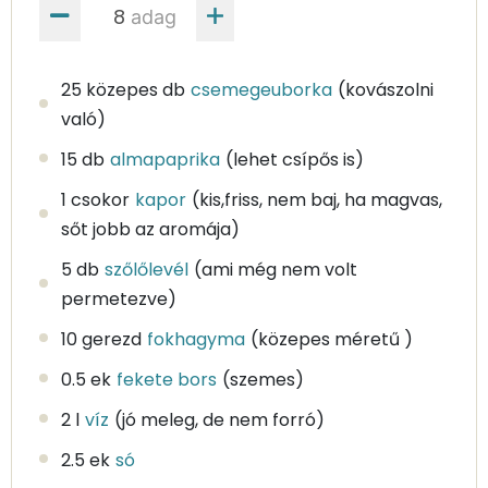
adag
25 közepes db
csemegeuborka
(kovászolni
való)
15 db
almapaprika
(lehet csípős is)
1 csokor
kapor
(kis,friss, nem baj, ha magvas,
sőt jobb az aromája)
5 db
szőlőlevél
(ami még nem volt
permetezve)
10 gerezd
fokhagyma
(közepes méretű )
0.5 ek
fekete bors
(szemes)
2 l
víz
(jó meleg, de nem forró)
2.5 ek
só