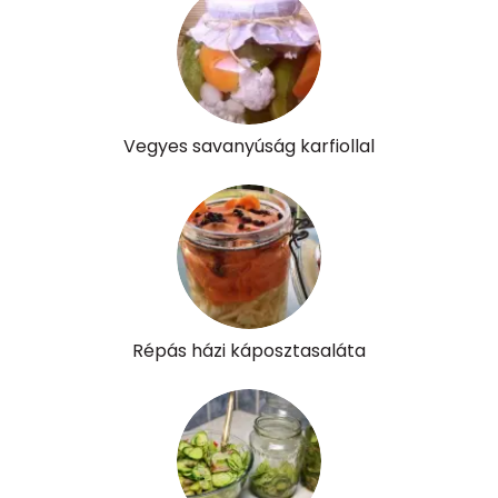
Likopin
0 micro
Lut-zea
527 micro
Összesen
92 kcal
Vegyes savanyúság karfiollal
Répás házi káposztasaláta