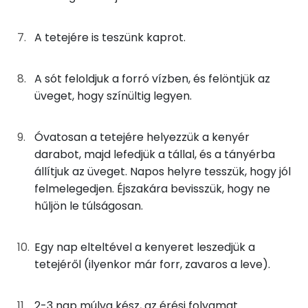
β-karotin
A tetejére is teszünk kaprot.
E vitamin:
A sót feloldjuk a forró vízben, és felöntjük az
üveget, hogy színültig legyen.
Fehérje
Összesen
3 g
Óvatosan a tetejére helyezzük a kenyér
darabot, majd lefedjük a tállal, és a tányérba
állítjuk az üveget. Napos helyre tesszük, hogy jól
Zsír
felmelegedjen. Éjszakára bevisszük, hogy ne
hűljön le túlságosan.
Összesen
0.9 g
Telített zsírsav
0 g
Egy nap elteltével a kenyeret leszedjük a
tetejéről (ilyenkor már forr, zavaros a leve).
Egyszeresen telítetlen zsírsav:
0 g
Többszörösen telítetlen zsírsav
0 g
2-3 nap múlva kész, az érési folyamat