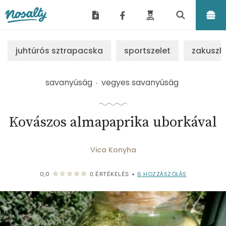
Nosalty
juhtúrós sztrapacska
sportszelet
zakuszk
savanyúság
vegyes savanyúság
Kovászos almapaprika uborkával
Vica Konyha
6
HOZZÁSZÓLÁS
0,0
0
ÉRTÉKELÉS
•