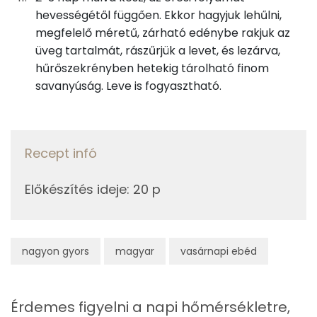
hevességétől függően. Ekkor hagyjuk lehűlni,
Koleszterin
0 mg
megfelelő méretű, zárható edénybe rakjuk az
üveg tartalmát, rászűrjük a levet, és lezárva,
hűrőszekrényben hetekig tárolható finom
Ásványi anyagok
savanyúság. Leve is fogyasztható.
Összesen
1583.7 g
Cink
1 mg
Recept infó
Szelén
2 mg
Előkészítés ideje
:
20 p
Kálcium
94 mg
Vas
2 mg
nagyon gyors
magyar
vasárnapi ebéd
Magnézium
35 mg
Foszfor
58 mg
Érdemes figyelni a napi hőmérsékletre,