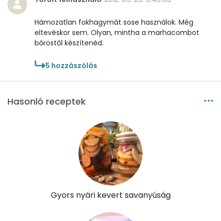
Riboflavin - B2 vitamin:
0 mg
Hámozatlan fokhagymát sose használok. Még
eltevéskor sem. Olyan, mintha a marhacombot
Niacin - B3 vitamin:
1 mg
bőröstől készítenéd.
Pantoténsav - B5 vitamin:
0 mg
5
hozzászólás
Folsav - B9-vitamin:
55 micro
Hasonló receptek
Kolin:
10 mg
Retinol - A vitamin:
0 micro
α-karotin
48 micro
β-karotin
769 micro
Gyors nyári kevert savanyúság
β-crypt
10 micro