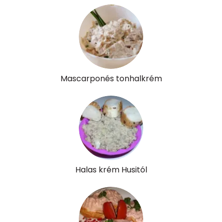
Összesen
9.4 g
Cukor
1 mg
Élelmi rost
2 mg
Mascarponés tonhalkrém
Víz
Összesen
138.8 g
Vitaminok
Összesen
0
Halas krém Husitól
A vitamin (RAE):
368 micro
B6 vitamin:
0 mg