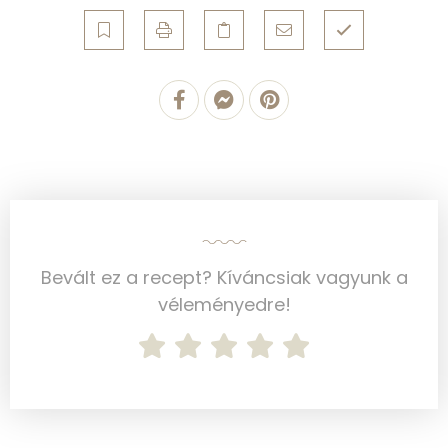
Összesen
15 g
Zsír
Összesen
25.2 g
Telített zsírsav
14 g
Egyszeresen telítetlen zsírsav:
8 g
Többszörösen telítetlen zsírsav
2 g
Bevált ez a recept? Kíváncsiak vagyunk a
Koleszterin
155 mg
véleményedre!
Ásványi anyagok
Összesen
733.5 g