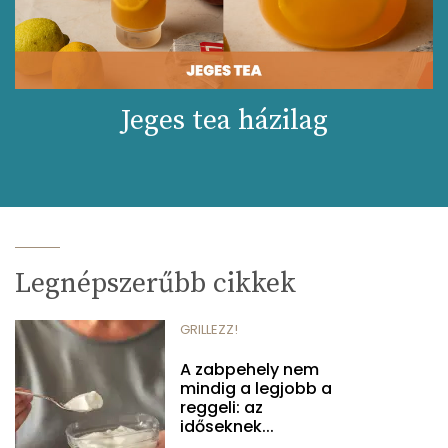
Jeges tea házilag
Legnépszerűbb cikkek
GRILLEZZ!
A zabpehely nem
mindig a legjobb a
reggeli: az
időseknek...