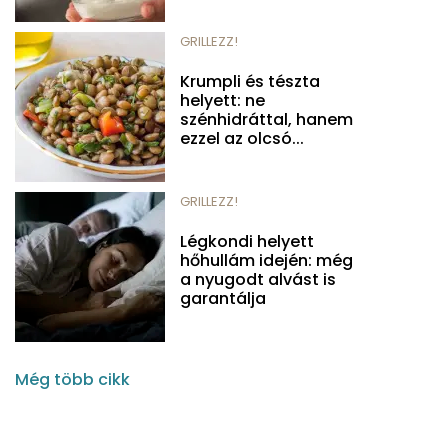
GRILLEZZ!
Krumpli és tészta
helyett: ne
szénhidráttal, hanem
ezzel az olcsó...
GRILLEZZ!
Légkondi helyett
hőhullám idején: még
a nyugodt alvást is
garantálja
Még több cikk