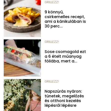
GRILLEZZ!
9 könnyű,
csirkemelles recept,
ami a kánikulában is
30 perc...
GRILLEZZ!
Sose csomagold ezt
a 6 ételt műanyag
fóliába, mert a...
GRILLEZZ!
Napszúrás nyáron:
tünetek, megelőzés
és otthoni kezelés
lépésről lépésre