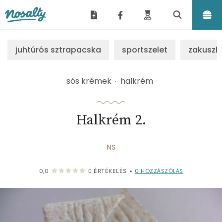
Nosalty
juhtúrós sztrapacska
sportszelet
zakuszk
sós krémek
halkrém
Halkrém 2.
NS
0
HOZZÁSZÓLÁS
0,0
0
ÉRTÉKELÉS
•