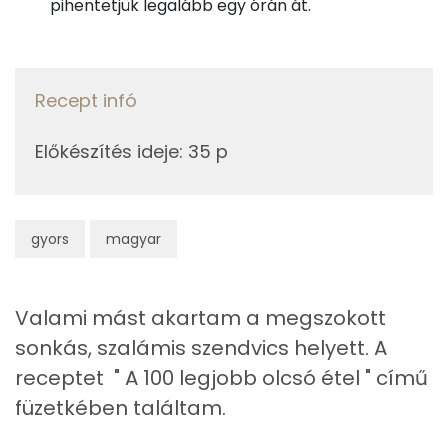
pihentetjük legalább egy órán át.
25g
vaj
179 kcal
Magnézium
45g
snidling
14 kcal
Szelén
Recept infó
11g
petrezselyem
4 kcal
TOP vitaminok
Előkészítés ideje
:
35 p
Összesen
320 kcal
Kolin:
C vitamin:
gyors
magyar
Niacin - B3 vitamin:
β-karotin
Valami mást akartam a megszokott
sonkás, szalámis szendvics helyett. A
E vitamin:
receptet " A 100 legjobb olcsó étel " című
füzetkében találtam.
Fehérje