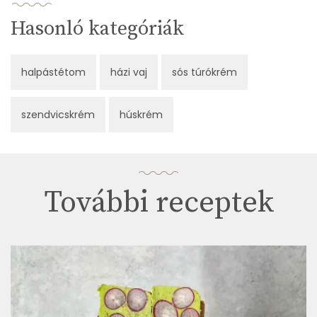
Hasonló kategóriák
halpástétom
házi vaj
sós túrókrém
szendvicskrém
húskrém
További receptek