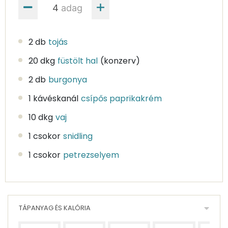
adag
2 db
tojás
20 dkg
füstölt hal
(konzerv)
2 db
burgonya
1 kávéskanál
csípős paprikakrém
10 dkg
vaj
1 csokor
snidling
1 csokor
petrezselyem
TÁPANYAG ÉS KALÓRIA