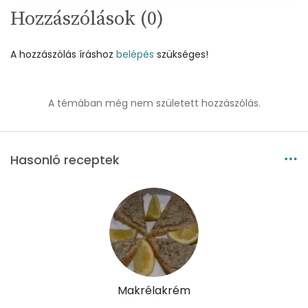
Cink
1 mg
Hozzászólások (
0
)
Szelén
24 mg
A hozzászólás íráshoz
belépés
szükséges!
Kálcium
86 mg
Vas
3 mg
A témában még nem született hozzászólás.
Magnézium
46 mg
Hasonló receptek
Foszfor
190 mg
Nátrium
383 mg
Réz
0 mg
Mangán
0 mg
Makrélakrém
Szénhidrát