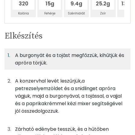
320
15g
9.4g
25.2g
138.
Kalória
Fehérje
Szénhidrát
Zsír
Víz
Egy
4
100
Elkészítés
adagban
adagban
grammban
TÁPANYAGTARTALOM
A burgonyát és a tojást megfőzzük, kihűtjük és
8%
5%
13%
Egy
4
100
Fehérje
Szénhidrát
Zsír
adagban
adagban
grammban
apróra törjük.
8%
5%
13%
74%
A konzervhal levét leszűrjük,a
28g
tojás
35 kcal
Fehérje
Szénhidrát
Zsír
Víz
petrezselyemzöldet és a snidlinget apróra
TOP ásványi anyagok
50g
füstölt hal
59 kcal
vágjuk, majd a burgonyával, a tojással, a vajjal
és a paprikakrémmel kézi mixer segítségével
Nátrium
50g
burgonya
29 kcal
jól összedolgozzuk.
Foszfor
0g
csípős paprikakrém
0 kcal
Zárható edénybe tesszük, és a hűtőben
Kálcium