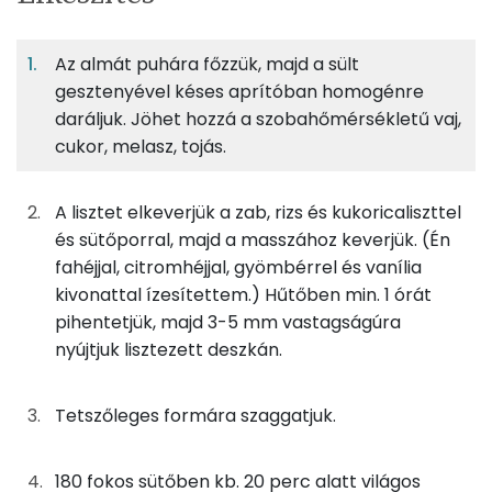
TÁPANYAGTARTALOM
Az almát puhára főzzük, majd a sült
4%
47%
7%
Egy
12
100
Fehérje
Szénhidrát
Zsír
adagban
adagban
grammban
gesztenyével késes aprítóban homogénre
daráljuk. Jöhet hozzá a szobahőmérsékletű vaj,
cukor, melasz, tojás.
4%
47%
7%
41%
13g
gesztenye
25 kcal
Fehérje
Szénhidrát
Zsír
Víz
TOP ásványi anyagok
13g
nádcukor
48 kcal
A lisztet elkeverjük a zab, rizs és kukoricaliszttel
és sütőporral, majd a masszához keverjük. (Én
Foszfor
5g
tojás
6 kcal
fahéjjal, citromhéjjal, gyömbérrel és vanília
kivonattal ízesítettem.) Hűtőben min. 1 órát
Magnézium
3g
melasz
10 kcal
pihentetjük, majd 3-5 mm vastagságúra
nyújtjuk lisztezett deszkán.
Kálcium
7g
vaj
48 kcal
Nátrium
31g
alma
15 kcal
Tetszőleges formára szaggatjuk.
Szelén
16g
54
180 fokos sütőben kb. 20 perc alatt világos
teljeskiőrlésű tönkölybúza liszt
kcal