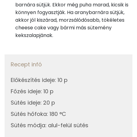
TOP vitaminok
barnára sütjük. Ekkor még puha marad, kicsik is
könnyen fogyasztják. Ha aranybarnára sütjük,
4g
zabliszt
17 kcal
Kolin:
akkor jól kiszárad, morzsálódósabb, tökéletes
cheese cake vagy bármi más sütemény
4g
rizsliszt
15 kcal
C vitamin:
kekszalapjának.
Niacin - B3 vitamin:
4g
kukoricaliszt
15 kcal
E vitamin:
0g
sütőpor
0 kcal
Recept infó
Tiamin - B1 vitamin:
0g
fahéj
0 kcal
Előkészítés ideje
:
10 p
1g
citromhéj
0 kcal
Fehérje
Főzés ideje
:
10 p
0g
gyömbér
0 kcal
Összesen
4.4 g
Sütés ideje
:
20 p
0g
vanília kivonat
0 kcal
Sütés hőfoka
:
180 °C
Zsír
Sütés módja
:
alul-felül sütés
Összesen
253 kcal
Összesen
7 g