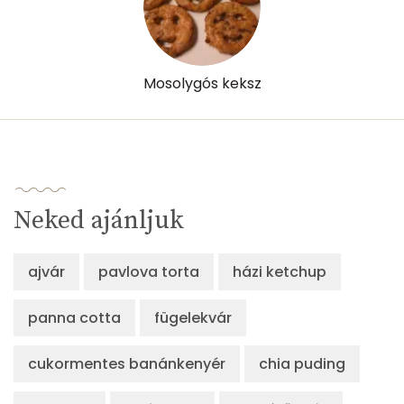
Mosolygós keksz
Neked ajánljuk
ajvár
pavlova torta
házi ketchup
panna cotta
fügelekvár
cukormentes banánkenyér
chia puding