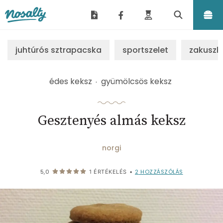
Nosalty
juhtúrós sztrapacska
sportszelet
zakuszk
édes keksz
gyümölcsös keksz
Gesztenyés almás keksz
norgi
2
HOZZÁSZÓLÁS
5,0
1
ÉRTÉKELÉS
•