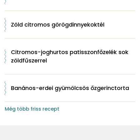
Zöld citromos görögdinnyekoktél
Citromos-joghurtos patisszonfőzelék sok
zöldfűszerrel
Banános-erdei gyümölcsös őzgerinctorta
Még több friss recept