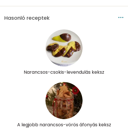
D vitamin:
3 micro
Hasonló receptek
K vitamin:
2 micro
Tiamin - B1 vitamin:
0 mg
Riboflavin - B2 vitamin:
0 mg
Niacin - B3 vitamin:
2 mg
Narancsos-csokis-levendulás keksz
Pantoténsav - B5 vitamin:
0 mg
Folsav - B9-vitamin:
26 micro
Kolin:
17 mg
Retinol - A vitamin:
51 micro
A legjobb narancsos-vörös áfonyás keksz