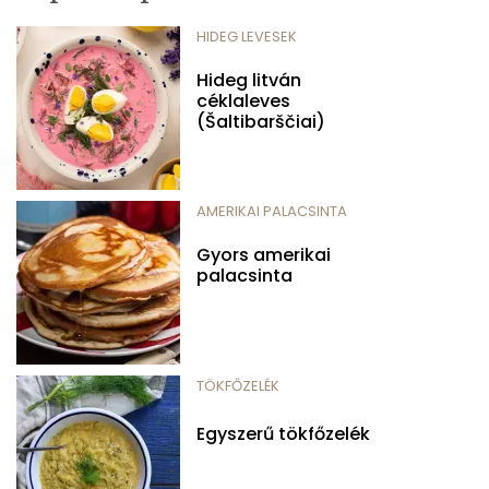
HIDEG LEVESEK
Hideg litván
céklaleves
(Šaltibarščiai)
AMERIKAI PALACSINTA
Gyors amerikai
palacsinta
TÖKFŐZELÉK
Egyszerű tökfőzelék