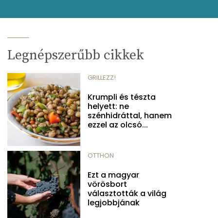
Legnépszerűbb cikkek
GRILLEZZ!
Krumpli és tészta
helyett: ne
szénhidráttal, hanem
ezzel az olcsó...
OTTHON
Ezt a magyar
vörösbort
választották a világ
legjobbjának