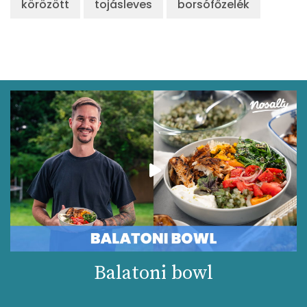
körözött
tojásleves
borsófőzelék
Balatoni bowl