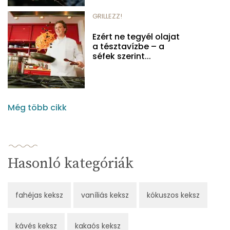
GRILLEZZ!
Ezért ne tegyél olajat
a tésztavízbe – a
séfek szerint...
Még több cikk
Hasonló kategóriák
fahéjas keksz
vaníliás keksz
kókuszos keksz
kávés keksz
kakaós keksz