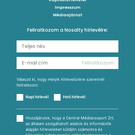
Kukoricás-újhagymás lepény
Levesek
Impresszum
Roston csirkemell
Sült paprikás alfredo
Kukoricás tortilla
Torták
Médiaajánlat
Amerikai palacsinta
Paprikás-juhtúrós hajtovány
Csirkés-kukoricás pite
Tésztareceptek
Feliratkozom a Nosalty hírlevélre:
Carbonara
Shakshuka
Mexikói húsleves kukorica salsával
Saláták
Ratatouille
Almás-kéksajtos kukoricasaláta
Köretek
Mexikói kukoricasaláta
Reggeli receptek
Feliratkozom
További receptkategóriák
Válaszd ki, hogy melyik hírlevelünkre szeretnél
felíratkozni:
Napi hírlevél
Heti hírlevél
Hozzájárulok, hogy a Central Médiacsoport Zrt.
az általam szolgáltatott adatok és információk
alapján hírleveleket küldjön számomra és
közvetlen üzletszerzési céllal megkeressen a