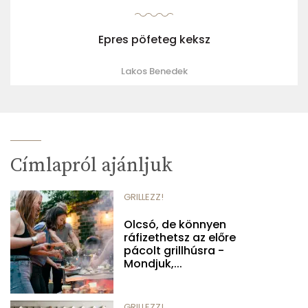
Epres pöfeteg keksz
Lakos Benedek
Címlapról ajánljuk
GRILLEZZ!
Olcsó, de könnyen
ráfizethetsz az előre
pácolt grillhúsra -
Mondjuk,...
GRILLEZZ!