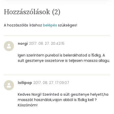
Élelmi rost
3 mg
Hozzászólások (
2
)
Víz
A hozzászólás íráshoz
belépés
szükséges!
Összesen
39 g
Vitaminok
norgi
2017. 08. 27. 20:42:15
Összesen
0
Igen szerintem purebol is belerakhatod a 15dkg. A
sult gesztenye osszetorve is teljesen massza allagu.
A vitamin (RAE):
53 micro
B6 vitamin:
0 mg
lollipop
2017. 08. 27. 17:09:07
B12 Vitamin:
0 micro
Kedves Norgi! Szerinted a sült gesztenye helyett,ha
masszát használok,vajon abból is 15dkg kell ?
E vitamin:
0 mg
Köszönöm!
C vitamin:
7 mg