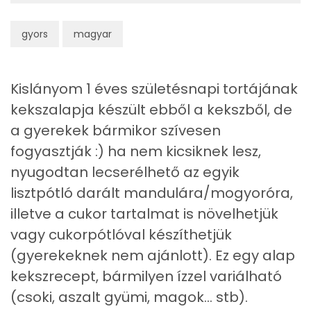
Telített zsírsav
4 g
gyors
magyar
Egyszeresen telítetlen zsírsav:
2 g
Kislányom 1 éves születésnapi tortájának
Többszörösen telítetlen zsírsav
1 g
kekszalapja készült ebből a kekszből, de
Koleszterin
29 mg
a gyerekek bármikor szívesen
fogyasztják :) ha nem kicsiknek lesz,
Ásványi anyagok
nyugodtan lecserélhető az egyik
lisztpótló darált mandulára/mogyoróra,
Összesen
225.5 g
illetve a cukor tartalmat is növelhetjük
Cink
1 mg
vagy cukorpótlóval készíthetjük
(gyerekeknek nem ajánlott). Ez egy alap
Szelén
6 mg
kekszrecept, bármilyen ízzel variálható
Kálcium
39 mg
(csoki, aszalt gyümi, magok... stb).