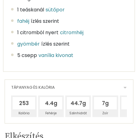
1 teáskanál
sütőpor
fahéj
ízlés szerint
1 citromból nyert
citromhéj
gyömbér
ízlés szerint
5 csepp
vanília kivonat
TÁPANYAG ÉS KALÓRIA
253
4.4g
44.7g
7g
39g
Kalória
Fehérje
Szénhidrát
Zsír
Víz
Egy
12
100
Elkészítés
adagban
adagban
grammban