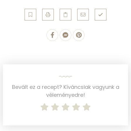
Vas
2 mg
Magnézium
48 mg
Foszfor
115 mg
Nátrium
14 mg
Réz
0 mg
Mangán
1 mg
Bevált ez a recept? Kíváncsiak vagyunk a
Szénhidrát
véleményedre!
Összesen
44.7 g
Cukor
19 mg