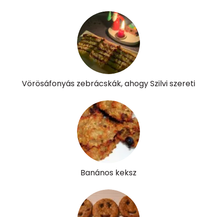
α-karotin
0 micro
β-karotin
19 micro
β-crypt
4 micro
Likopin
0 micro
Vörösáfonyás zebrácskák, ahogy Szilvi szereti
Lut-zea
63 micro
Összesen
253 kcal
Banános keksz