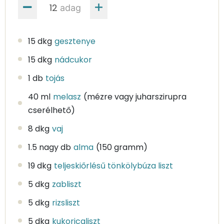
adag
15 dkg
gesztenye
15 dkg
nádcukor
1 db
tojás
40 ml
melasz
(mézre vagy juharszirupra
cserélhető)
8 dkg
vaj
1.5 nagy db
alma
(150 gramm)
19 dkg
teljeskiőrlésű tönkölybúza liszt
5 dkg
zabliszt
5 dkg
rizsliszt
5 dkg
kukoricaliszt