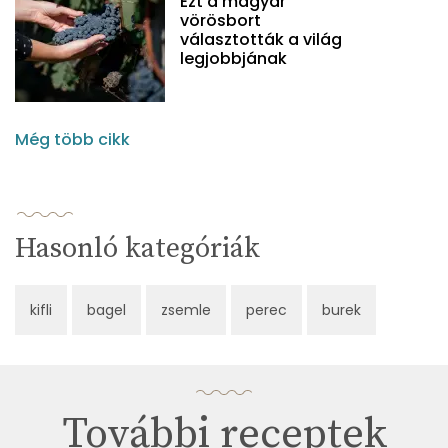
Ezt a magyar
vörösbort
választották a világ
legjobbjának
Még több cikk
Hasonló kategóriák
kifli
bagel
zsemle
perec
burek
További receptek