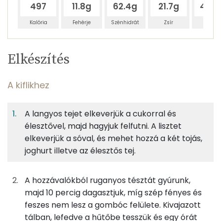
497
11.8g
62.4g
21.7g
40.8
Kalória
Fehérje
Szénhidrát
Zsír
Víz
Egy
8
100
Elkészítés
adagban
adagban
grammban
TÁPANYAGTARTALOM
A kiflikhez
9%
45%
16%
Egy
8
100
Fehérje
Szénhidrát
Zsír
adagban
adagban
grammban
A langyos tejet elkeverjük a cukorral és
élesztővel, majd hagyjuk felfutni. A lisztet
A kiflikhez
9%
45%
16%
30%
elkeverjük a sóval, és mehet hozzá a két tojás,
Fehérje
Szénhidrát
Zsír
Víz
75g
finomliszt
273 kcal
joghurt illetve az élesztős tej.
TOP ásványi anyagok
1g
só
0 kcal
Nátrium
A hozzávalókból ruganyos tésztát gyúrunk,
majd 10 percig dagasztjuk, míg szép fényes és
25g
tej
14 kcal
Foszfor
feszes nem lesz a gombóc felülete. Kivajazott
tálban, lefedve a hűtőbe tesszük és egy órát
3g
cukor
10 kcal