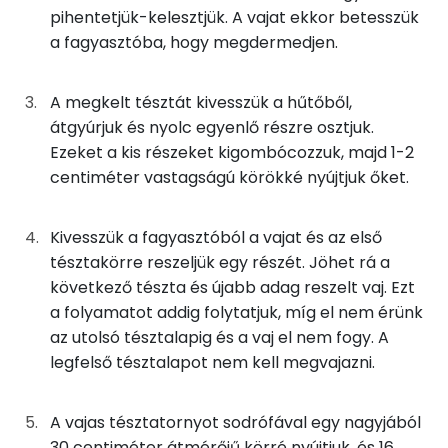
Kálcium
pihentetjük-kelesztjük. A vajat ekkor betesszük
5g
friss élesztő
5 kcal
a fagyasztóba, hogy megdermedjen.
Szelén
13g
joghurt
8 kcal
Magnézium
A megkelt tésztát kivesszük a hűtőből,
átgyúrjuk és nyolc egyenlő részre osztjuk.
21g
tojás
26 kcal
TOP vitaminok
Ezeket a kis részeket kigombócozzuk, majd 1-2
Kolin:
centiméter vastagságú körökké nyújtjuk őket.
23g
vaj
161 kcal
Niacin - B3 vitamin:
Kivesszük a fagyasztóból a vajat és az első
Összesen
497 kcal
tésztakörre reszeljük egy részét. Jöhet rá a
E vitamin:
következő tészta és újabb adag reszelt vaj. Ezt
Tiamin - B1 vitamin:
a folyamatot addig folytatjuk, míg el nem érünk
az utolsó tésztalapig és a vaj el nem fogy. A
Riboflavin - B2 vitamin:
legfelső tésztalapot nem kell megvajazni.
Fehérje
A vajas tésztatornyot sodrófával egy nagyjából
30 centiméter átmérőjű körré nyújtjuk, és 16