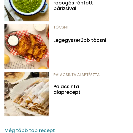
ropogós rántott
párizsival
TÓCSNI
Legegyszerűbb tócsni
PALACSINTA ALAPTÉSZTA
Palacsinta
alaprecept
Még több top recept