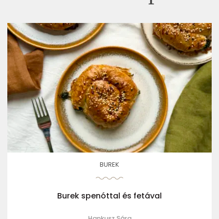
BUREK
Burek spenóttal és fetával
Hankusz Sára