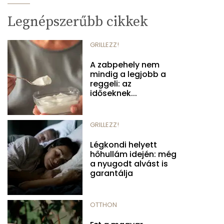
Legnépszerűbb cikkek
GRILLEZZ!
A zabpehely nem
mindig a legjobb a
reggeli: az
időseknek...
GRILLEZZ!
Légkondi helyett
hőhullám idején: még
a nyugodt alvást is
garantálja
OTTHON