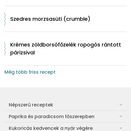
Szedres morzsasüti (crumble)
Krémes zöldborsófőzelék ropogós rántott
párizsival
Még több friss recept
Népszerű receptek
Frankfurti leves
Paprika és paradicsom főszerepben
Egyszerű muffin
Pan con Tomate
Kukoricás kedvencek a nyár végére