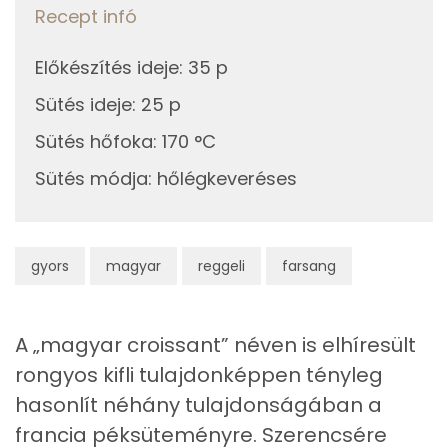
Cink
1 mg
Recept infó
Szelén
32 mg
Előkészítés ideje
:
35 p
Kálcium
72 mg
Sütés ideje
:
25 p
Sütés hőfoka
:
170 °C
Vas
1 mg
Sütés módja
:
hőlégkeveréses
Magnézium
23 mg
Foszfor
151 mg
gyors
magyar
reggeli
farsang
Nátrium
340 mg
Réz
0 mg
A „magyar croissant” néven is elhíresült
rongyos kifli tulajdonképpen tényleg
Mangán
1 mg
hasonlít néhány tulajdonságában a
francia péksüteményre. Szerencsére
Szénhidrát