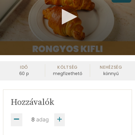
0
seconds
of
IDŐ
KÖLTSÉG
NEHÉZSÉG
59
60
p
megfizethető
könnyű
seconds
Hozzávalók
adag