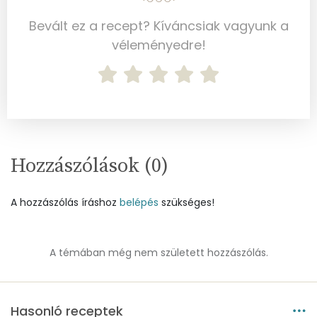
B12 Vitamin:
0 micro
Bevált ez a recept? Kíváncsiak vagyunk a
véleményedre!
E vitamin:
1 mg
C vitamin:
0 mg
D vitamin:
15 micro
K vitamin:
2 micro
Hozzászólások (
0
)
Tiamin - B1 vitamin:
0 mg
A hozzászólás íráshoz
belépés
szükséges!
Riboflavin - B2 vitamin:
0 mg
Niacin - B3 vitamin:
2 mg
A témában még nem született hozzászólás.
Pantoténsav - B5 vitamin:
0 mg
Hasonló receptek
Folsav - B9-vitamin:
69 micro