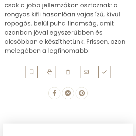
csak a jobb jellemzőkön osztoznak: a
Összesen
62.4 g
rongyos kifli hasonlóan vajas ízű, kívül
ropogós, belül puha finomság, amit
Cukor
4 mg
azonban jóval egyszerűbben és
Élelmi rost
2 mg
olcsóbban elkészíthetünk. Frissen, azon
melegében a legfinomabb!
Víz
Összesen
40.8 g
Vitaminok
Összesen
0
A vitamin (RAE):
186 micro
B6 vitamin:
0 mg