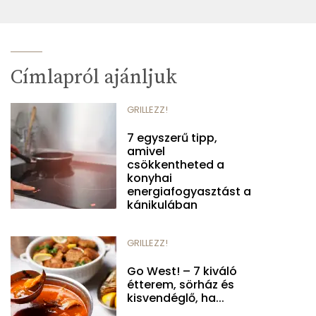
Címlapról ajánljuk
GRILLEZZ!
7 egyszerű tipp,
amivel
csökkentheted a
konyhai
energiafogyasztást a
kánikulában
GRILLEZZ!
Go West! – 7 kiváló
étterem, sörház és
kisvendéglő, ha...