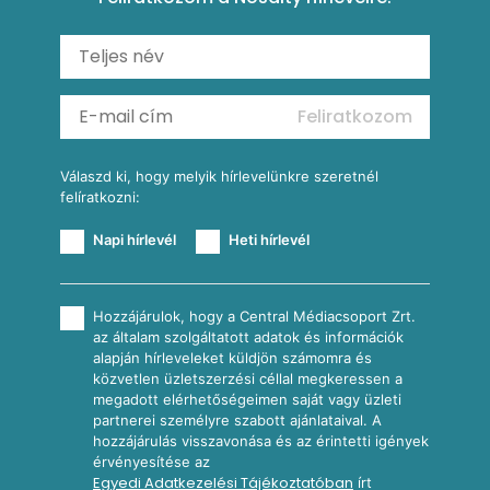
Carbonara
Shakshuka
Mexikói húsleves kukorica salsával
Saláták
Ratatouille
Almás-kéksajtos kukoricasaláta
Köretek
Mexikói kukoricasaláta
Reggeli receptek
Feliratkozom
További receptkategóriák
Válaszd ki, hogy melyik hírlevelünkre szeretnél
felíratkozni:
Napi hírlevél
Heti hírlevél
Hozzájárulok, hogy a Central Médiacsoport Zrt.
az általam szolgáltatott adatok és információk
alapján hírleveleket küldjön számomra és
közvetlen üzletszerzési céllal megkeressen a
megadott elérhetőségeimen saját vagy üzleti
partnerei személyre szabott ajánlataival. A
hozzájárulás visszavonása és az érintetti igények
érvényesítése az
Egyedi Adatkezelési Tájékoztatóban
írt