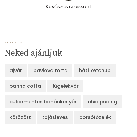
Kovászos croissant
Neked ajánljuk
ajvár
pavlova torta
házi ketchup
panna cotta
fügelekvár
cukormentes banánkenyér
chia puding
körözött
tojásleves
borsófőzelék