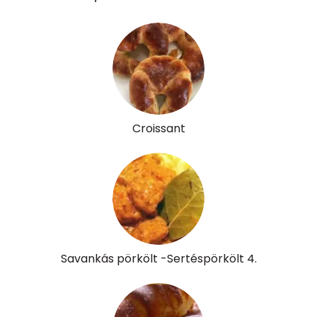
Kolin:
69 mg
Retinol - A vitamin:
183 micro
α-karotin
0 micro
β-karotin
36 micro
Croissant
β-crypt
2 micro
Likopin
0 micro
Lut-zea
105 micro
Savankás pörkölt -Sertéspörkölt 4.
Összesen
497 kcal