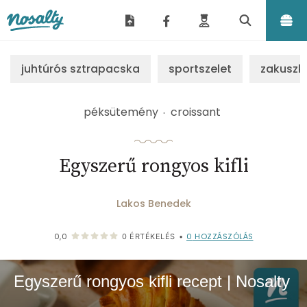
Nosalty
juhtúrós sztrapacska
sportszelet
zakuszk
péksütemény
croissant
Egyszerű rongyos kifli
Lakos Benedek
0
HOZZÁSZÓLÁS
0,0
0
ÉRTÉKELÉS
•
Egyszerű rongyos kifli recept | Nosalty