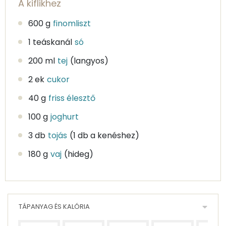
A kiflikhez
600 g
finomliszt
1 teáskanál
só
200 ml
tej
(langyos)
2 ek
cukor
40 g
friss élesztő
100 g
joghurt
3 db
tojás
(1 db a kenéshez)
180 g
vaj
(hideg)
TÁPANYAG ÉS KALÓRIA