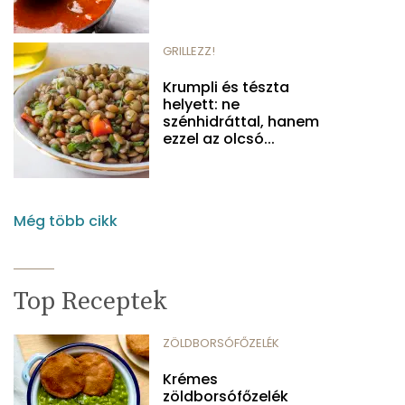
GRILLEZZ!
Krumpli és tészta
helyett: ne
szénhidráttal, hanem
ezzel az olcsó...
Még több cikk
Top Receptek
ZÖLDBORSÓFŐZELÉK
Krémes
zöldborsófőzelék