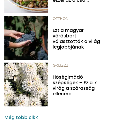
ezzel az olcsó...
OTTHON
Ezt a magyar
vörösbort
választották a világ
legjobbjának
GRILLEZZ!
Hőségimádó
szépségek – Ez a 7
virág a szárazság
ellenére...
Még több cikk