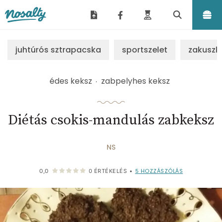
Nosalty
juhtúrós sztrapacska
sportszelet
zakuszk
édes keksz
zabpelyhes keksz
Diétás csokis-mandulás zabkeksz
NS
5
HOZZÁSZÓLÁS
0,0
0
ÉRTÉKELÉS
•