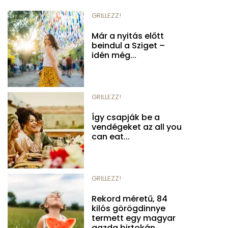
GRILLEZZ!
Már a nyitás előtt
beindul a Sziget –
idén még...
GRILLEZZ!
Így csapják be a
vendégeket az all you
can eat...
GRILLEZZ!
Rekord méretű, 84
kilós görögdinnye
termett egy magyar
gazda birtokán