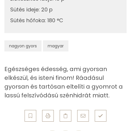
Fehérje
Sütés ideje
:
20 p
Összesen
32.6 g
Sütés hőfoka
:
180 °C
Zsír
Összesen
60.7 g
nagyon gyors
magyar
Telített zsírsav
33 g
Egészséges édesség, ami gyorsan
Egyszeresen telítetlen zsírsav:
16 g
elkészül, és isteni finom! Ráadásul
Többszörösen telítetlen zsírsav
7 g
gyorsan és tartósan eltelíti a gyomrot a
lassú felszívódású szénhidrát miatt.
Koleszterin
181 mg
Ásványi anyagok
Összesen
1664 g