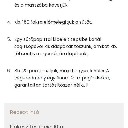
és a masszába keverjük.
Kálcium
10g
cukrozatlan kakaópor
23 kcal
Kb. 180 fokra előmelegítjük a sütőt.
Nátrium
5g
folyékony édesítőszer
0 kcal
Szelén
25g
mandula
148 kcal
Egy sütőpapírral kibélelt tepsibe kanál
segítségével kis adagokat teszünk, amiket kb.
TOP vitaminok
15g
étcsokoládé
82 kcal
fél centis magasságúra lapítunk.
Kolin:
Kb. 20 percig sütjük, majd hagyjuk kihűlni. A
Összesen
1060 kcal
E vitamin:
végeredmény egy finom és ropogós keksz,
garantáltan tartósítószer nélkül!
Niacin - B3 vitamin:
C vitamin:
Tiamin - B1 vitamin:
Recept infó
Előkészítés ideje
:
10 p