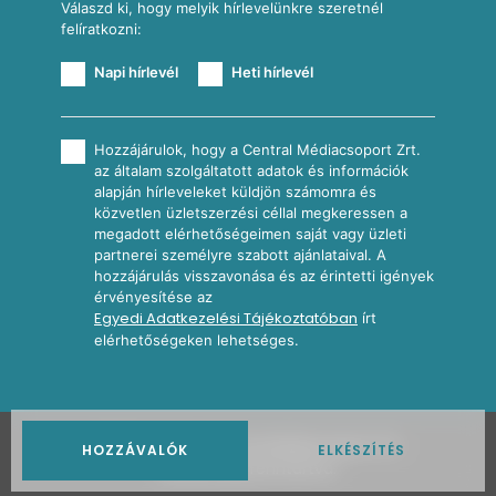
Válaszd ki, hogy melyik hírlevelünkre szeretnél
felíratkozni:
Napi hírlevél
Heti hírlevél
Hozzájárulok, hogy a Central Médiacsoport Zrt.
az általam szolgáltatott adatok és információk
alapján hírleveleket küldjön számomra és
közvetlen üzletszerzési céllal megkeressen a
megadott elérhetőségeimen saját vagy üzleti
partnerei személyre szabott ajánlataival. A
hozzájárulás visszavonása és az érintetti igények
érvényesítése az
Egyedi Adatkezelési Tájékoztatóban
írt
elérhetőségeken lehetséges.
2026
Nosalty · Central Médiacsoport Zrt.
HOZZÁVALÓK
ELKÉSZÍTÉS
Minden jog fenntartva.