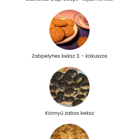
B6 vitamin:
0 mg
B12 Vitamin:
0 micro
E vitamin:
7 mg
C vitamin:
1 mg
Zabpelyhes keksz 3. - kókuszos
D vitamin:
40 micro
K vitamin:
4 micro
Tiamin - B1 vitamin:
1 mg
Riboflavin - B2 vitamin:
1 mg
Könnyű zabos keksz
Niacin - B3 vitamin:
3 mg
Pantoténsav - B5 vitamin:
0 mg