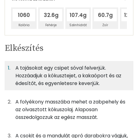
1060
32.6g
107.4g
60.7g
124.
Kalória
Fehérje
Szénhidrát
Zsír
Víz
Egy
2
100
Elkészítés
adagban
adagban
grammban
TÁPANYAGTARTALOM
A tojásokat egy csipet sóval felverjük.
10%
33%
19%
Egy
2
100
Fehérje
Szénhidrát
Zsír
adagban
adagban
grammban
Hozzáadjuk a kókusztejet, a kakaóport és az
édesítőt, és egyenletesre keverjük.
10%
33%
19%
38%
125g
zabpehely
474 kcal
Fehérje
Szénhidrát
Zsír
Víz
A folyékony masszába mehet a zabpehely és
TOP ásványi anyagok
55g
tojás
69 kcal
az olvasztott kókuszolaj. Alaposan
összedolgozzuk az egész masszát.
Foszfor
100g
kókusztej
197 kcal
Magnézium
A csokit és a mandulát apró darabokra vágjuk,
8g
kókuszolaj
67 kcal