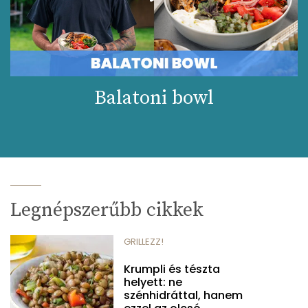
Balatoni bowl
Legnépszerűbb cikkek
GRILLEZZ!
Krumpli és tészta
helyett: ne
szénhidráttal, hanem