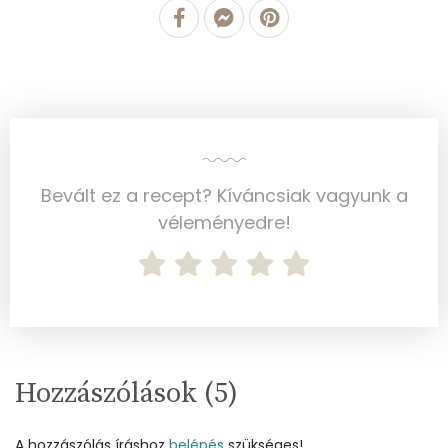
Cink
7 mg
Szelén
54 mg
Kálcium
190 mg
Vas
13 mg
Bevált ez a recept? Kíváncsiak vagyunk a
véleményedre!
Magnézium
363 mg
Foszfor
929 mg
Nátrium
100 mg
Réz
2 mg
Hozzászólások (
5
)
Mangán
6 mg
A hozzászólás íráshoz
belépés
szükséges!