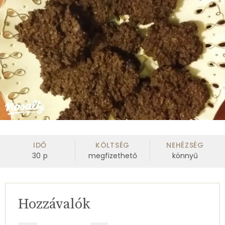
IDŐ
KÖLTSÉG
NEHÉZSÉG
30
p
megfizethető
könnyű
Hozzávalók