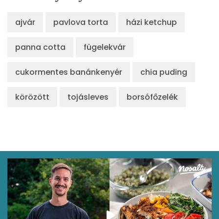
ajvár
pavlova torta
házi ketchup
panna cotta
fügelekvár
cukormentes banánkenyér
chia puding
körözött
tojásleves
borsófőzelék