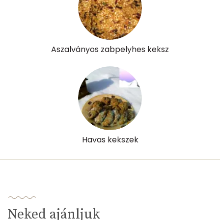
Folsav - B9-vitamin:
92 micro
Kolin:
215 mg
Aszalványos zabpelyhes keksz
Retinol - A vitamin:
77 micro
α-karotin
1 micro
β-karotin
5 micro
β-crypt
5 micro
Havas kekszek
Likopin
0 micro
Lut-zea
477 micro
Összesen
1060 kcal
Neked ajánljuk