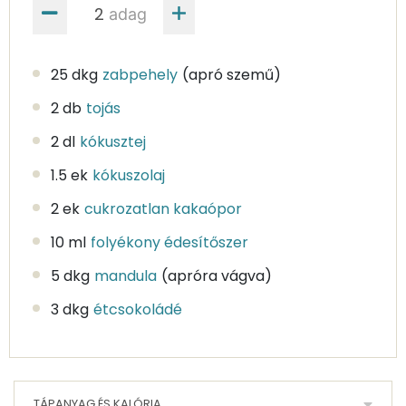
adag
25 dkg
zabpehely
(apró szemű)
2 db
tojás
2 dl
kókusztej
1.5 ek
kókuszolaj
2 ek
cukrozatlan kakaópor
10 ml
folyékony édesítőszer
5 dkg
mandula
(apróra vágva)
3 dkg
étcsokoládé
TÁPANYAG ÉS KALÓRIA