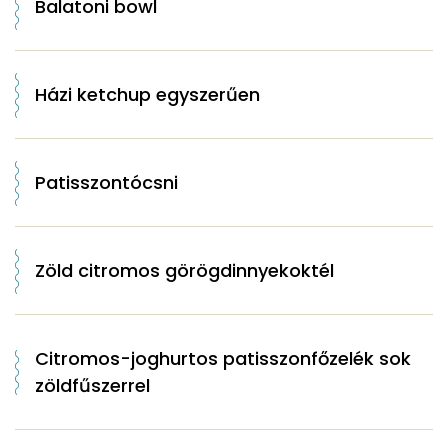
Balatoni bowl
Házi ketchup egyszerűen
Patisszontócsni
Zöld citromos görögdinnyekoktél
Citromos-joghurtos patisszonfőzelék sok
zöldfűszerrel