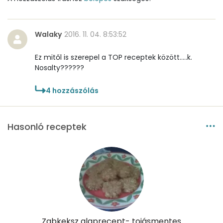
Szénhidrát
Walaky
Összesen
2016. 11. 04. 8:53:52
107.4 g
Ez mitől is szerepel a TOP receptek között.....k.
Cukor
10 mg
Nosalty??????
Élelmi rost
20 mg
4
hozzászólás
Víz
Hasonló receptek
Összesen
124.9 g
Vitaminok
Összesen
0
A vitamin (RAE):
78 micro
Zabkeksz alaprecept- tojásmentes