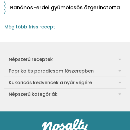
Banános-erdei gyümölcsös őzgerinctorta
Még több friss recept
Népszerű receptek
Frankfurti leves
Paprika és paradicsom főszerepben
Egyszerű muffin
Pan con Tomate
Kukoricás kedvencek a nyár végére
Aranygaluska
Paradicsom és paprika eltevése télre
Legfinomabb főtt kukorica
Népszerű kategóriák
Egyszerű paradicsomleves
Mézes-mascarponés sült paradicsom
Ropogós kukoricás fritters
Ebéd receptek
Egyszerű krumplifőzelék
Paradicsomos húsgombóc
Bang bang kukorica
Aprósütemények
Klasszikus madártej
Paradicsomos flat tart leveles tésztából
Szójás-vajas grillkukoricák
Sütemények