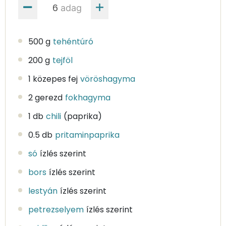
adag
500 g
tehéntúró
200 g
tejföl
1 közepes fej
vöröshagyma
2 gerezd
fokhagyma
1 db
chili
(paprika)
0.5 db
pritaminpaprika
só
ízlés szerint
bors
ízlés szerint
lestyán
ízlés szerint
petrezselyem
ízlés szerint