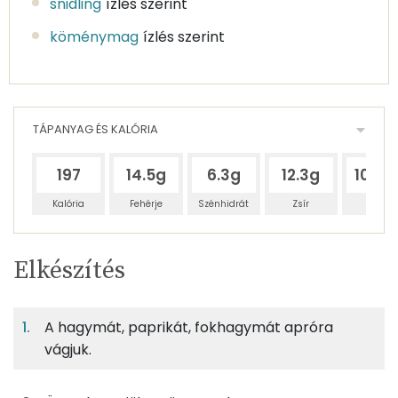
snidling
ízlés szerint
köménymag
ízlés szerint
TÁPANYAG ÉS KALÓRIA
197
14.5g
6.3g
12.3g
106.3
Kalória
Fehérje
Szénhidrát
Zsír
Víz
Egy
6
100
Elkészítés
adagban
adagban
grammban
TÁPANYAGTARTALOM
A hagymát, paprikát, fokhagymát apróra
10%
4%
9%
Egy
6
100
Fehérje
Szénhidrát
Zsír
adagban
adagban
grammban
vágjuk.
10%
4%
9%
77%