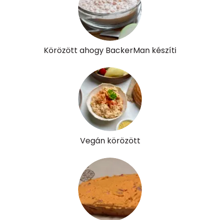
Nátrium
26 mg
Réz
8 mg
Körözött ahogy BackerMan készíti
Mangán
7 mg
Szénhidrát
Összesen
6.3 g
Cukor
5 mg
Vegán körözött
Élelmi rost
0 mg
Víz
Összesen
106.3 g