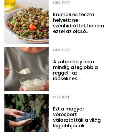
GRILLEZZ!
Krumpli és tészta
helyett: ne
szénhidráttal, hanem
ezzel az olcsó...
GRILLEZZ!
A zabpehely nem
mindig a legjobb a
reggeli: az
időseknek...
OTTHON
Ezt a magyar
vörösbort
választották a világ
legjobbjának