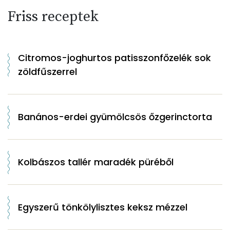
Friss receptek
Citromos-joghurtos patisszonfőzelék sok
zöldfűszerrel
Banános-erdei gyümölcsös őzgerinctorta
Kolbászos tallér maradék püréből
Egyszerű tönkölylisztes keksz mézzel