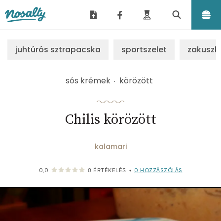
Nosalty
juhtúrós sztrapacska
sportszelet
zakuszk
sós krémek
körözött
Chilis körözött
kalamari
0
HOZZÁSZÓLÁS
0,0
0
ÉRTÉKELÉS
•