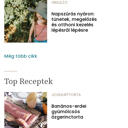
GRILLEZZ!
Napszúrás nyáron:
tünetek, megelőzés
és otthoni kezelés
lépésről lépésre
Még több cikk
Top Receptek
JOGHURTTORTA
Banános-erdei
gyümölcsös
őzgerinctorta