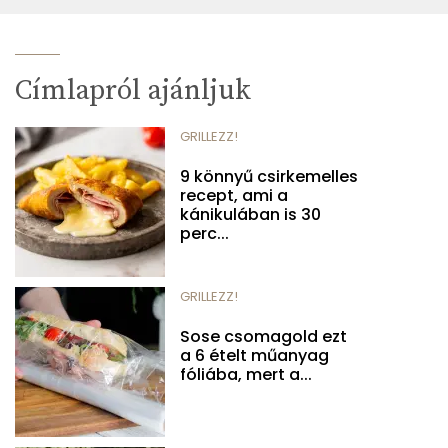
Címlapról ajánljuk
GRILLEZZ!
9 könnyű csirkemelles
recept, ami a
kánikulában is 30
perc...
GRILLEZZ!
Sose csomagold ezt
a 6 ételt műanyag
fóliába, mert a...