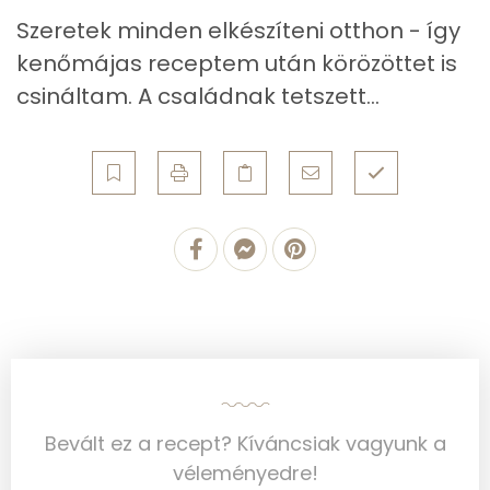
0g
snidling
0 kcal
Szeretek minden elkészíteni otthon - így
Kolin:
kenőmájas receptem után körözöttet is
0g
köménymag
0 kcal
csináltam. A családnak tetszett...
E vitamin:
Összesen
197 kcal
Fehérje
Összesen
14.5 g
Zsír
Összesen
12.3 g
Telített zsírsav
7 g
Egyszeresen telítetlen zsírsav:
2 g
Bevált ez a recept? Kíváncsiak vagyunk a
véleményedre!
Többszörösen telítetlen zsírsav
0 g