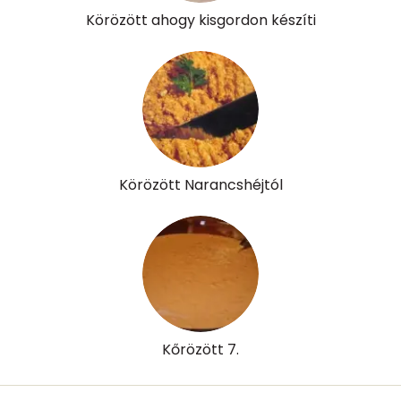
Körözött ahogy kisgordon készíti
Vitaminok
Összesen
0
A vitamin (RAE):
58 micro
B6 vitamin:
0 mg
Körözött Narancshéjtól
B12 Vitamin:
0 micro
E vitamin:
0 mg
C vitamin:
16 mg
D vitamin:
0 micro
Kőrözött 7.
K vitamin:
1 micro
Tiamin - B1 vitamin:
21 mg