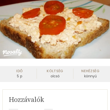
IDŐ
KÖLTSÉG
NEHÉZSÉG
5
p
olcsó
könnyű
Hozzávalók