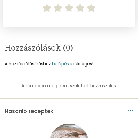
Koleszterin
20 mg
Ásványi anyagok
Összesen
737.2 g
Hozzászólások (
0
)
Cink
217 mg
A hozzászólás íráshoz
belépés
szükséges!
Szelén
1 mg
A témában még nem született hozzászólás.
Kálcium
106 mg
Vas
167 mg
Hasonló receptek
Magnézium
11 mg
Foszfor
194 mg