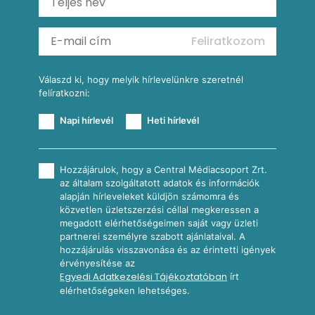
Köretek
Mexikói kukoricasaláta
Reggeli receptek
Feliratkozom
További receptkategóriák
Válaszd ki, hogy melyik hírlevelünkre szeretnél
felíratkozni:
Napi hírlevél
Heti hírlevél
Hozzájárulok, hogy a Central Médiacsoport Zrt.
az általam szolgáltatott adatok és információk
alapján hírleveleket küldjön számomra és
közvetlen üzletszerzési céllal megkeressen a
megadott elérhetőségeimen saját vagy üzleti
partnerei személyre szabott ajánlataival. A
hozzájárulás visszavonása és az érintetti igények
érvényesítése az
Egyedi Adatkezelési Tájékoztatóban
írt
elérhetőségeken lehetséges.