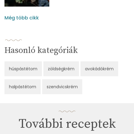
Még több cikk
Hasonló kategóriák
húspástétom
zöldségkrém
avokádókrém
halpástétom
szendvicskrém
További receptek