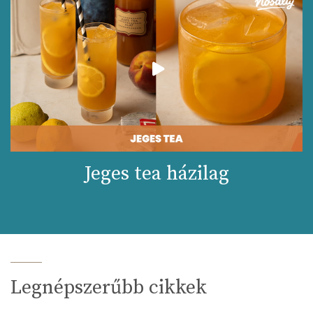
Likopin
0 micro
Lut-zea
8 micro
Összesen
197 kcal
Jeges tea házilag
Legnépszerűbb cikkek