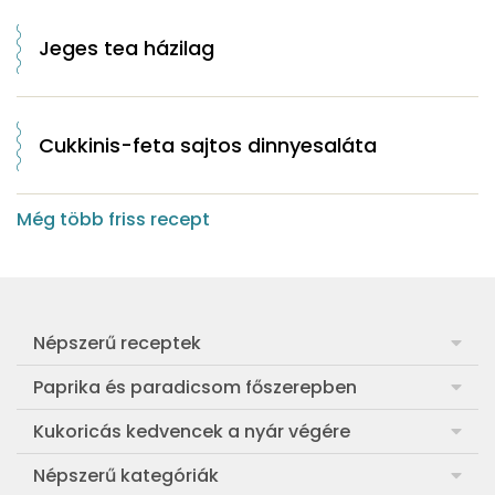
Jeges tea házilag
Cukkinis-feta sajtos dinnyesaláta
Még több friss recept
Népszerű receptek
Frankfurti leves
Paprika és paradicsom főszerepben
Egyszerű muffin
Pan con Tomate
Kukoricás kedvencek a nyár végére
Aranygaluska
Paradicsom és paprika eltevése télre
Legfinomabb főtt kukorica
Népszerű kategóriák