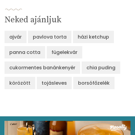
Neked ajánljuk
ajvár
pavlova torta
házi ketchup
panna cotta
fügelekvár
cukormentes banánkenyér
chia puding
körözött
tojásleves
borsófőzelék