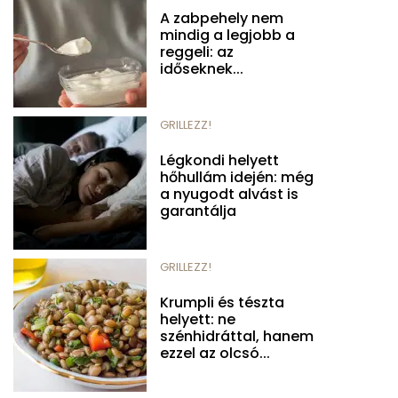
A zabpehely nem
mindig a legjobb a
reggeli: az
időseknek...
GRILLEZZ!
Légkondi helyett
hőhullám idején: még
a nyugodt alvást is
garantálja
GRILLEZZ!
Krumpli és tészta
helyett: ne
szénhidráttal, hanem
ezzel az olcsó...