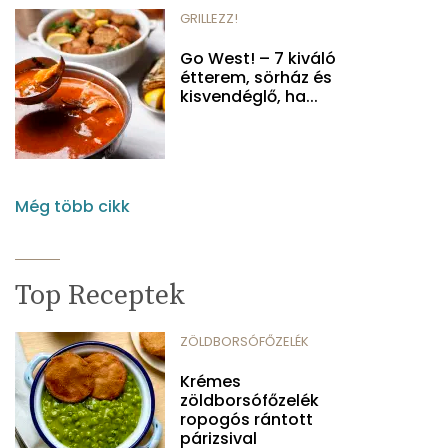
GRILLEZZ!
Go West! – 7 kiváló
étterem, sörház és
kisvendéglő, ha...
Még több cikk
Top Receptek
ZÖLDBORSÓFŐZELÉK
Krémes
zöldborsófőzelék
ropogós rántott
párizsival