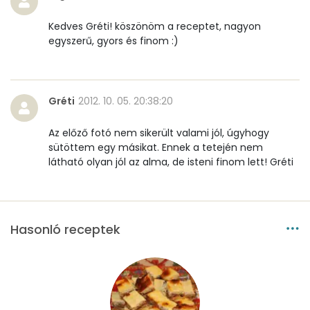
Niacin - B3 vitamin:
0 mg
Kedves Gréti! köszönöm a receptet, nagyon
egyszerű, gyors és finom :)
Pantoténsav - B5 vitamin:
0 mg
Folsav - B9-vitamin:
39 micro
Gréti
2012. 10. 05. 20:38:20
Kolin:
198 mg
Az előző fotó nem sikerült valami jól, úgyhogy
Retinol - A vitamin:
137 micro
sütöttem egy másikat. Ennek a tetején nem
látható olyan jól az alma, de isteni finom lett! Gréti
α-karotin
0 micro
β-karotin
57 micro
Hasonló receptek
β-crypt
26 micro
Likopin
0 micro
Lut-zea
379 micro