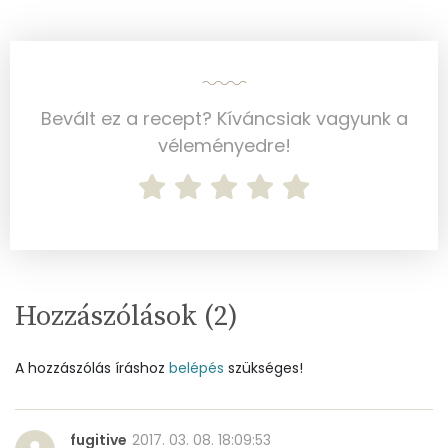
Összesen
0
A vitamin (RAE):
143 micro
B6 vitamin:
0 mg
Bevált ez a recept? Kíváncsiak vagyunk a
B12 Vitamin:
1 micro
véleményedre!
E vitamin:
1 mg
C vitamin:
8 mg
D vitamin:
53 micro
Hozzászólások (
2
)
K vitamin:
5 micro
A hozzászólás íráshoz
belépés
szükséges!
Tiamin - B1 vitamin:
0 mg
Riboflavin - B2 vitamin:
0 mg
fugitive
2017. 03. 08. 18:09:53