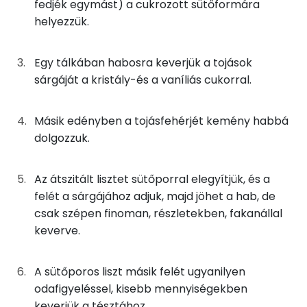
fedjék egymást) a cukrozott sütőformára
Foszfor
20g
cukor
77 kcal
helyezzük.
Nátrium
2g
vaníliás cukor
6 kcal
Egy tálkában habosra keverjük a tojások
Kálcium
sárgáját a kristály-és a vaníliás cukorral.
2g
sütőpor
1 kcal
Szelén
13g
finomliszt
49 kcal
Másik edényben a tojásfehérjét kemény habbá
Magnézium
dolgozzuk.
0g
só
0 kcal
TOP vitaminok
5g
vaj
36 kcal
Az átszitált lisztet sütőporral elegyítjük, és a
Kolin:
felét a sárgájához adjuk, majd jöhet a hab, de
csak szépen finoman, részletekben, fakanállal
Összesen
355 kcal
C vitamin:
keverve.
E vitamin:
A sütőporos liszt másik felét ugyanilyen
Niacin - B3 vitamin:
odafigyeléssel, kisebb mennyiségekben
keverjük a tésztához.