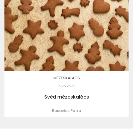
MÉZESKALÁCS
Svéd mézeskalács
Rosanics Petra