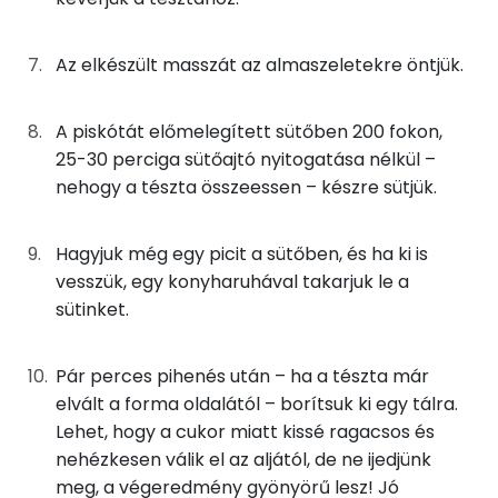
Lut-zea
Az elkészült masszát az almaszeletekre öntjük.
Fehérje
A piskótát előmelegített sütőben 200 fokon,
Összesen
10 g
25-30 perciga sütőajtó nyitogatása nélkül –
nehogy a tészta összeessen – készre sütjük.
Zsír
Hagyjuk még egy picit a sütőben, és ha ki is
Összesen
10.6 g
vesszük, egy konyharuhával takarjuk le a
Telített zsírsav
5 g
sütinket.
Egyszeresen telítetlen zsírsav:
4 g
Pár perces pihenés után – ha a tészta már
elvált a forma oldalától – borítsuk ki egy tálra.
Többszörösen telítetlen zsírsav
2 g
Lehet, hogy a cukor miatt kissé ragacsos és
Koleszterin
251 mg
nehézkesen válik el az aljától, de ne ijedjünk
meg, a végeredmény gyönyörű lesz! Jó