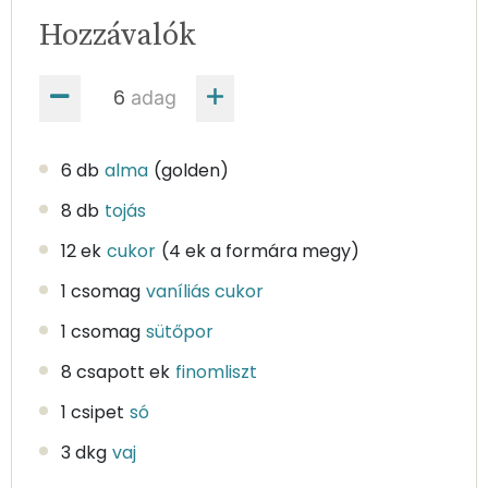
Hozzávalók
adag
6 db
alma
(golden)
8 db
tojás
12 ek
cukor
(4 ek a formára megy)
1 csomag
vaníliás cukor
1 csomag
sütőpor
8 csapott ek
finomliszt
1 csipet
só
3 dkg
vaj