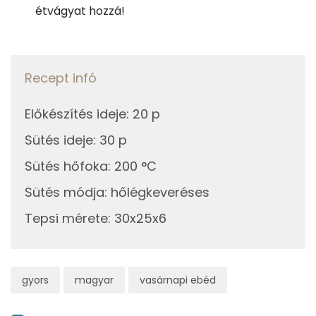
étvágyat hozzá!
Ásványi anyagok
Összesen
859.6 g
Recept infó
Cink
1 mg
Előkészítés ideje
:
20 p
Szelén
25 mg
Sütés ideje
:
30 p
Kálcium
198 mg
Sütés hőfoka
:
200 °C
Vas
2 mg
Sütés módja
:
hőlégkeveréses
Magnézium
21 mg
Tepsi mérete
:
30x25x6
Foszfor
362 mg
Nátrium
252 mg
gyors
magyar
vasárnapi ebéd
Réz
0 mg