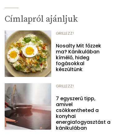
Címlapról ajánljuk
GRILLEZZ!
Nosalty Mit főzzek
ma? Kánikulában
kímélő, hideg
fogásokkal
készültünk
GRILLEZZ!
7 egyszerű tipp,
amivel
csökkentheted a
konyhai
energiafogyasztást a
kánikulában