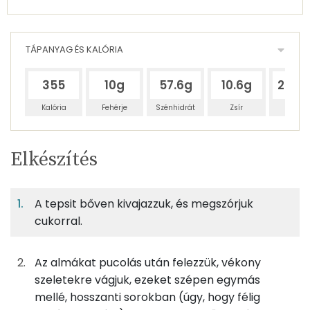
TÁPANYAG ÉS KALÓRIA
355
10g
57.6g
10.6g
205.
Kalória
Fehérje
Szénhidrát
Zsír
Víz
Egy
6
100
Elkészítés
adagban
adagban
grammban
TÁPANYAGTARTALOM
A tepsit bőven kivajazzuk, és megszórjuk
4%
20%
4%
Egy
6
100
Fehérje
Szénhidrát
Zsír
adagban
adagban
grammban
cukorral.
4%
20%
4%
72%
Az almákat pucolás után felezzük, vékony
200g
alma
94 kcal
Fehérje
Szénhidrát
Zsír
Víz
szeletekre vágjuk, ezeket szépen egymás
TOP ásványi anyagok
73g
tojás
92 kcal
mellé, hosszanti sorokban (úgy, hogy félig