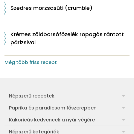
Szedres morzsasüti (crumble)
Krémes zöldborsófőzelék ropogós rántott
párizsival
Még több friss recept
Népszerű receptek
Frankfurti leves
Paprika és paradicsom főszerepben
Egyszerű muffin
Pan con Tomate
Kukoricás kedvencek a nyár végére
Aranygaluska
Paradicsom és paprika eltevése télre
Legfinomabb főtt kukorica
Népszerű kategóriák