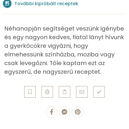
További kipróbált receptek
Mangán
0 mg
Néhanapján segítséget veszünk igénybe
Szénhidrát
és egy nagyon kedves, fiatal lányt hívunk
Összesen
57.6 g
a gyerkőcökre vigyázni, hogy
elmehessünk színházba, moziba vagy
Cukor
41 mg
csak levegőzni. Tőle kaptam ezt az
Élelmi rost
5 mg
egyszerű, de nagyszerű receptet.
Víz
Összesen
205.6 g
Vitaminok