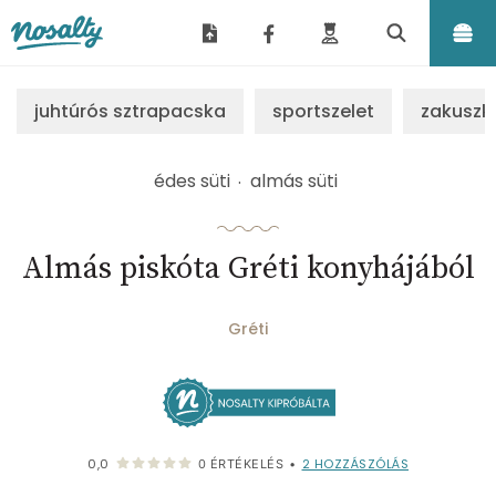
Nosalty
juhtúrós sztrapacska
sportszelet
zakuszk
édes süti
almás süti
Almás piskóta Gréti konyhájából
Gréti
2
HOZZÁSZÓLÁS
0,0
0
ÉRTÉKELÉS
•