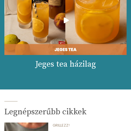
Jeges tea házilag
Legnépszerűbb cikkek
GRILLEZZ!