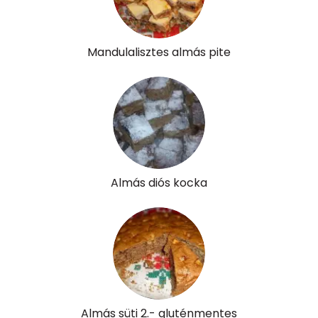
Összesen
355 kcal
Mandulalisztes almás pite
Almás diós kocka
Almás süti 2.- gluténmentes