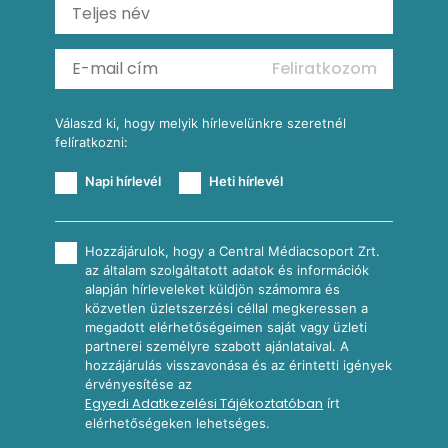
Ratatouille
Almás-kéksajtos kukoricasaláta
Köretek
Mexikói kukoricasaláta
Reggeli receptek
Feliratkozom
További receptkategóriák
Válaszd ki, hogy melyik hírlevelünkre szeretnél
felíratkozni:
Napi hírlevél
Heti hírlevél
Hozzájárulok, hogy a Central Médiacsoport Zrt.
az általam szolgáltatott adatok és információk
alapján hírleveleket küldjön számomra és
közvetlen üzletszerzési céllal megkeressen a
megadott elérhetőségeimen saját vagy üzleti
partnerei személyre szabott ajánlataival. A
hozzájárulás visszavonása és az érintetti igények
érvényesítése az
Egyedi Adatkezelési Tájékoztatóban
írt
elérhetőségeken lehetséges.