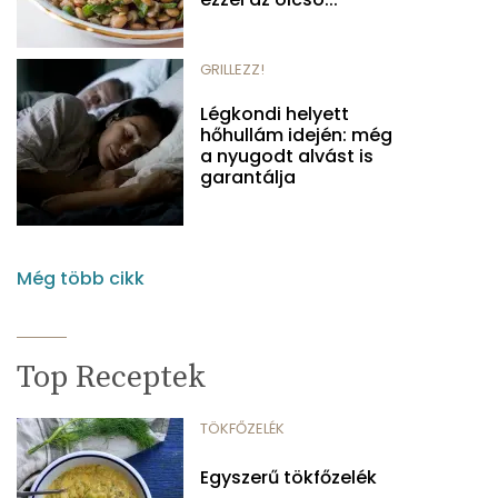
GRILLEZZ!
Légkondi helyett
hőhullám idején: még
a nyugodt alvást is
garantálja
Még több cikk
Top Receptek
TÖKFŐZELÉK
Egyszerű tökfőzelék