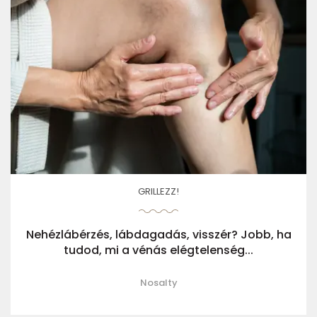
GRILLEZZ!
Nehézlábérzés, lábdagadás, visszér? Jobb, ha
tudod, mi a vénás elégtelenség...
Nosalty