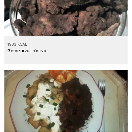
1903 KCAL
Gímszarvas rántva