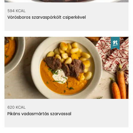
szarvascomb?
594 KCAL
Vörösboros szarvaspörkölt csiperkével
Számold ki!
Top ásványi anyagok
202 mg
Foszfor
51 mg
Nátrium
23 mg
Magnézium
620 KCAL
5 mg
Kalcium
Pikáns vadasmártás szarvassal
Top vitaminok