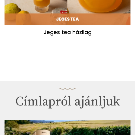
Jeges tea házilag
Címlapról ajánljuk