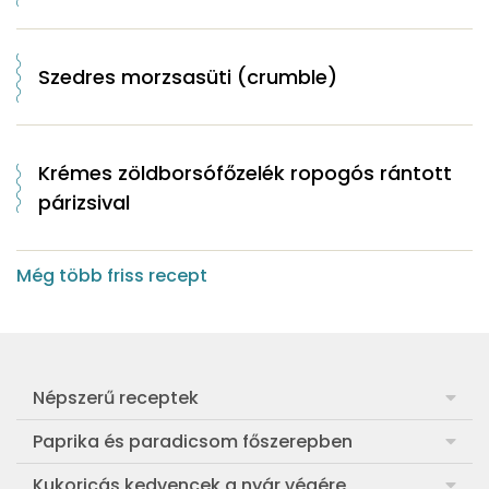
Szedres morzsasüti (crumble)
Krémes zöldborsófőzelék ropogós rántott
párizsival
Még több friss recept
Népszerű receptek
Frankfurti leves
Paprika és paradicsom főszerepben
Egyszerű muffin
Pan con Tomate
Kukoricás kedvencek a nyár végére