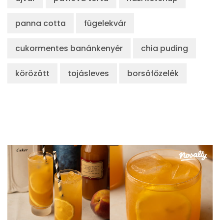
panna cotta
fügelekvár
cukormentes banánkenyér
chia puding
körözött
tojásleves
borsófőzelék