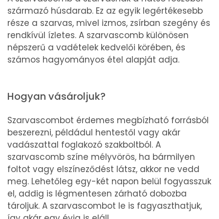
származó húsdarab. Ez az egyik legértékesebb
része a szarvas, mivel izmos, zsírban szegény és
rendkívül ízletes. A szarvascomb különösen
népszerű a vadételek kedvelői körében, és
számos hagyományos étel alapját adja.
Hogyan vásároljuk?
Szarvascombot érdemes megbízható forrásból
beszerezni, példádul hentestől vagy akár
vadászattal foglakozó szakboltból. A
szarvascomb színe mélyvörös, ha bármilyen
foltot vagy elszíneződést látsz, akkor ne vedd
meg. Lehetőleg egy-két napon belül fogyasszuk
el, addig is légmentesen zárható dobozba
tároljuk. A szarvascombot le is fagyaszthatjuk,
így akár egy évig is eláll.