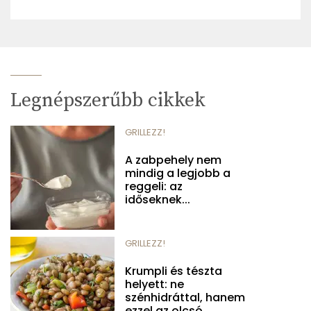
Legnépszerűbb cikkek
GRILLEZZ!
A zabpehely nem
mindig a legjobb a
reggeli: az
időseknek...
GRILLEZZ!
Krumpli és tészta
helyett: ne
szénhidráttal, hanem
ezzel az olcsó...