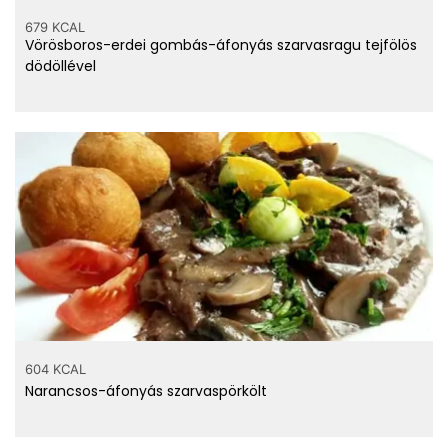
679 KCAL
Vörösboros-erdei gombás-áfonyás szarvasragu tejfölös
dödöllével
604 KCAL
Narancsos-áfonyás szarvaspörkölt