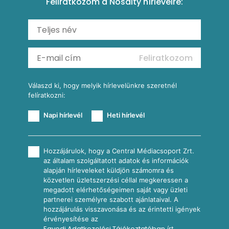
Feliratkozom a Nosalty hírlevélre:
Carbonara
Shakshuka
Mexikói húsleves kukorica salsával
Saláták
Ratatouille
Almás-kéksajtos kukoricasaláta
Köretek
Mexikói kukoricasaláta
Reggeli receptek
Feliratkozom
További receptkategóriák
Válaszd ki, hogy melyik hírlevelünkre szeretnél
felíratkozni:
Napi hírlevél
Heti hírlevél
Hozzájárulok, hogy a Central Médiacsoport Zrt.
az általam szolgáltatott adatok és információk
alapján hírleveleket küldjön számomra és
közvetlen üzletszerzési céllal megkeressen a
megadott elérhetőségeimen saját vagy üzleti
partnerei személyre szabott ajánlataival. A
hozzájárulás visszavonása és az érintetti igények
érvényesítése az
Egyedi Adatkezelési Tájékoztatóban
írt