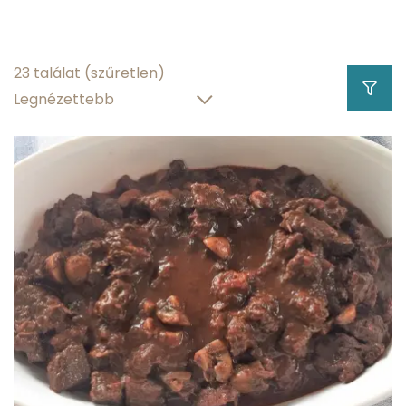
85002.09 g
zsírtartalom
23 találat
(szűretlen)
0 g
szénhidráttartalom
73.57 g
víztartalom
Hány kalória
gramm