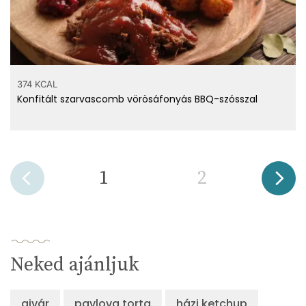
374 KCAL
Konfitált szarvascomb vörösáfonyás BBQ-szósszal
1
2
Neked ajánljuk
ajvár
pavlova torta
házi ketchup