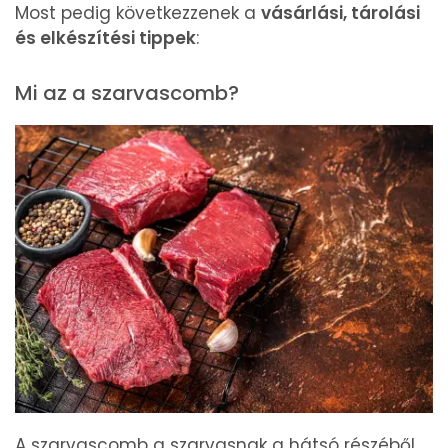
Most pedig következzenek a
vásárlási, tárolási
és elkészítési tippek
:
Mi az a szarvascomb?
A szarvascomb a szarvasnak a hátsó részéből