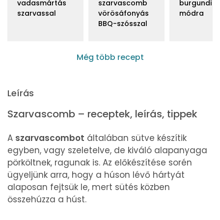
vadasmártás
szarvascomb
burgundi
szarvassal
vörösáfonyás
módra
BBQ-szósszal
Még több recept
Leírás
Szarvascomb – receptek, leírás, tippek
A
szarvascombot
általában sütve készítik
egyben, vagy szeletelve, de kiváló alapanyaga
pörköltnek, ragunak is. Az előkészítése sorén
ügyeljünk arra, hogy a húson lévő hártyát
alaposan fejtsük le, mert sütés közben
összehúzza a húst.