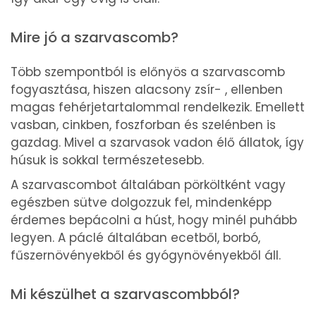
Mire jó a szarvascomb?
Több szempontból is előnyös a szarvascomb
fogyasztása, hiszen alacsony zsír- , ellenben
magas fehérjetartalommal rendelkezik. Emellett
vasban, cinkben, foszforban és szelénben is
gazdag. Mivel a szarvasok vadon élő állatok, így
húsuk is sokkal természetesebb.
A szarvascombot általában pörköltként vagy
egészben sütve dolgozzuk fel, mindenképp
érdemes bepácolni a húst, hogy minél puhább
legyen. A páclé általában ecetből, borbó,
fűszernövényekből és gyógynövényekből áll.
Mi készülhet a szarvascombból?