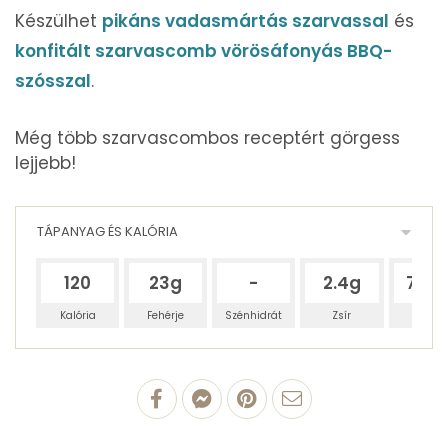
Készülhet
pikáns vadasmártás szarvassal
és
konfitált szarvascomb vörösáfonyás BBQ-
szósszal
.
Még több szarvascombos receptért görgess
lejjebb!
TÁPANYAG ÉS KALÓRIA
120
23g
-
2.4g
73.6
Kalória
Fehérje
Szénhidrát
Zsír
Víz
100 g Szarvascomb
22.96 g
fehérjetartalom