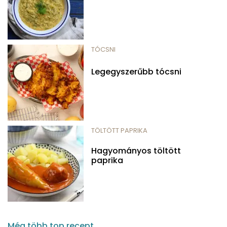
TÓCSNI
Legegyszerűbb tócsni
TÖLTÖTT PAPRIKA
Hagyományos töltött
paprika
Még több top recept