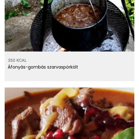
350 KCAL
Áfonyás-gombás szarvaspörkölt