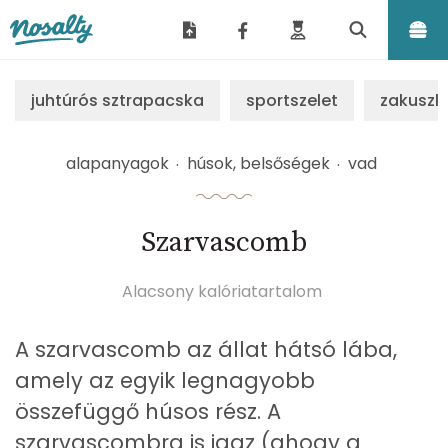
Nosalty
juhtúrós sztrapacska
sportszelet
zakuszk
alapanyagok
húsok, belsőségek
vad
Szarvascomb
Alacsony kalóriatartalom
A szarvascomb az állat hátsó lába,
amely az egyik legnagyobb
összefüggő húsos rész. A
szarvascombra is igaz (ahogy a