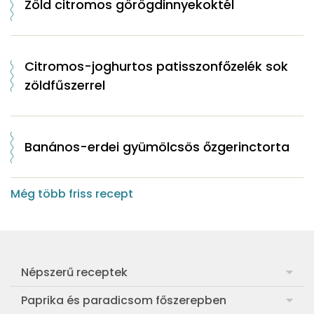
Zöld citromos görögdinnyekoktél
Citromos-joghurtos patisszonfőzelék sok
zöldfűszerrel
Banános-erdei gyümölcsös őzgerinctorta
Még több friss recept
Népszerű receptek
Frankfurti leves
Paprika és paradicsom főszerepben