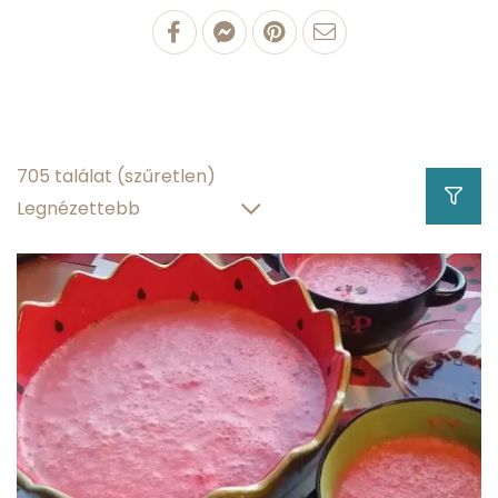
100 g Limelé
0.42 g
fehérjetartalom
0.039 g
zsírtartalom
705 találat
(szűretlen)
8.42 g
szénhidráttartalom
90.79 g
víztartalom
Hány kalória