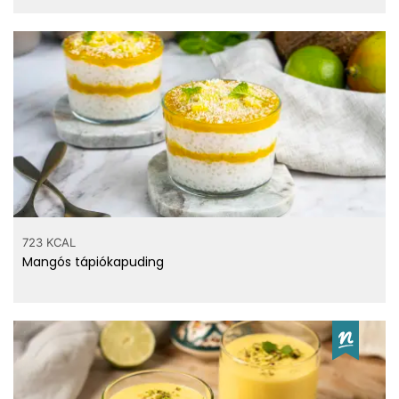
10 µg
Folát
5.1 mg
Kolin
30 µg
Béta-karotin
0.22 mg
E vitamin
0.6 µg
K vitamin
2 µg
A vitamin
30 mg
C vitamin
0.038 g
B6 vitamin
723 KCAL
Mangós tápiókapuding