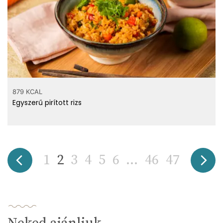
879 KCAL
Egyszerű pirított rizs
1
2
3
4
5
6
...
46
47