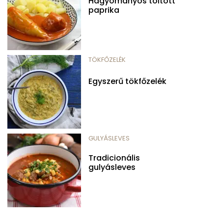
Hagyományos töltött
paprika
TÖKFŐZELÉK
Egyszerű tökfőzelék
GULYÁSLEVES
Tradicionális
gulyásleves