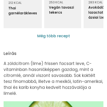
253 KCAL
283 KCAL
212 KCAL
Vegán tavaszi
Avokádós
Thai
tekercs
lazactatár
garnélarákleves
ázsiai ízek
Még több recept
Leírás
A zöldcitrom (lime) frissen facsart leve, C-
vitaminban hasonlóképpen gazdag, mint a
citromlé, annál viszont savasabb. Sok koktélt
tesz finomabbá, illetve a mexikói, latin-amerikai,
thai és karib konyha kedvelt hozzávalója a
limelé.