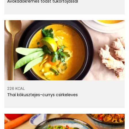
Avokádókrémes toast tükörtojással
226 KCAL
Thai kókusztejes-currys csirkeleves