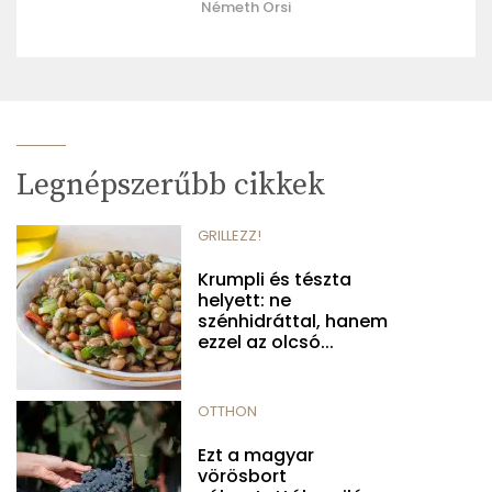
Németh Orsi
Legnépszerűbb cikkek
GRILLEZZ!
Krumpli és tészta
helyett: ne
szénhidráttal, hanem
ezzel az olcsó...
OTTHON
Ezt a magyar
vörösbort