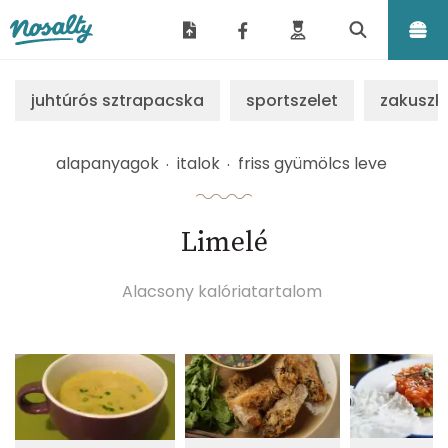
Nosalty
juhtúrós sztrapacska
sportszelet
zakuszk
alapanyagok
italok
friss gyümölcs leve
Limelé
Alacsony kalóriatartalom