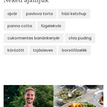
Neked ajánljuk
ajvár
pavlova torta
házi ketchup
panna cotta
fügelekvár
cukormentes banánkenyér
chia puding
körözött
tojásleves
borsófőzelék