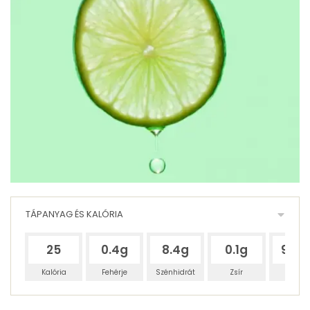
TÁPANYAG ÉS KALÓRIA
25
0.4g
8.4g
0.1g
90.8
Kalória
Fehérje
Szénhidrát
Zsír
Víz