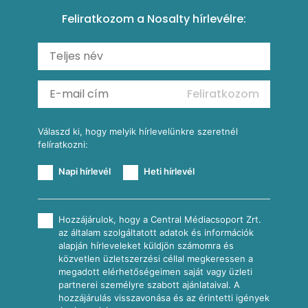
Csirkés-kukoricás pite
Tésztareceptek
Feliratkozom a Nosalty hírlevélre:
Carbonara
Shakshuka
Mexikói húsleves kukorica salsával
Saláták
Ratatouille
Almás-kéksajtos kukoricasaláta
Köretek
Mexikói kukoricasaláta
Reggeli receptek
Feliratkozom
További receptkategóriák
Válaszd ki, hogy melyik hírlevelünkre szeretnél
felíratkozni:
Napi hírlevél
Heti hírlevél
Hozzájárulok, hogy a Central Médiacsoport Zrt.
az általam szolgáltatott adatok és információk
alapján hírleveleket küldjön számomra és
közvetlen üzletszerzési céllal megkeressen a
megadott elérhetőségeimen saját vagy üzleti
partnerei személyre szabott ajánlataival. A
hozzájárulás visszavonása és az érintetti igények