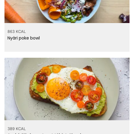
863 KCAL
Nyári poke bowl
389 KCAL