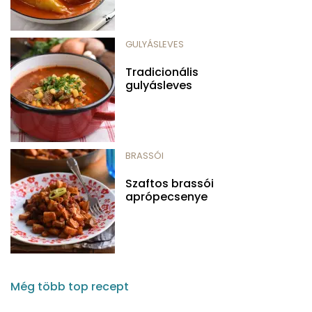
GULYÁSLEVES
Tradicionális
gulyásleves
BRASSÓI
Szaftos brassói
aprópecsenye
Még több top recept