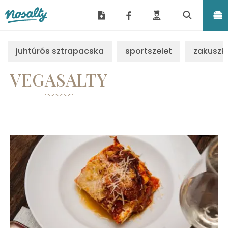
Nosalty
juhtúrós sztrapacska
sportszelet
zakuszk
VEGASALTY