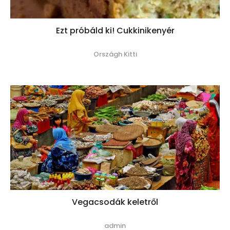
Ezt próbáld ki! Cukkinikenyér
Országh Kitti
Vegacsodák keletről
admin