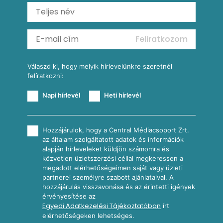
Ratatouille
Almás-kéksajtos kukoricasaláta
Köretek
Mexikói kukoricasaláta
Reggeli receptek
Feliratkozom
További receptkategóriák
Válaszd ki, hogy melyik hírlevelünkre szeretnél
felíratkozni:
Napi hírlevél
Heti hírlevél
Hozzájárulok, hogy a Central Médiacsoport Zrt.
az általam szolgáltatott adatok és információk
alapján hírleveleket küldjön számomra és
közvetlen üzletszerzési céllal megkeressen a
megadott elérhetőségeimen saját vagy üzleti
partnerei személyre szabott ajánlataival. A
hozzájárulás visszavonása és az érintetti igények
érvényesítése az
Egyedi Adatkezelési Tájékoztatóban
írt
elérhetőségeken lehetséges.