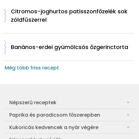
Citromos-joghurtos patisszonfőzelék sok
zöldfűszerrel
Banános-erdei gyümölcsös őzgerinctorta
Még több friss recept
Népszerű receptek
Frankfurti leves
Paprika és paradicsom főszerepben
Egyszerű muffin
Pan con Tomate
Kukoricás kedvencek a nyár végére
Aranygaluska
Paradicsom és paprika eltevése télre
Legfinomabb főtt kukorica