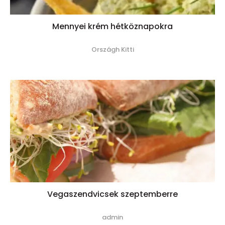
Mennyei krém hétköznapokra
Országh Kitti
Vegaszendvicsek szeptemberre
admin