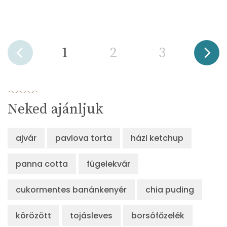
1
2
3
Neked ajánljuk
ajvár
pavlova torta
házi ketchup
panna cotta
fügelekvár
cukormentes banánkenyér
chia puding
körözött
tojásleves
borsófőzelék