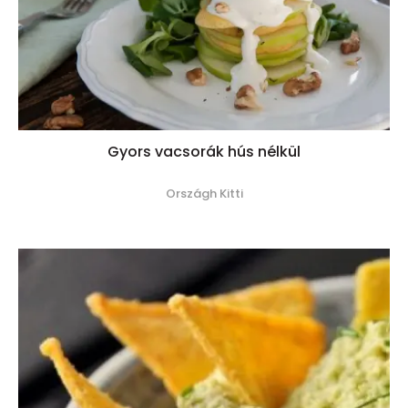
Gyors vacsorák hús nélkül
Országh Kitti