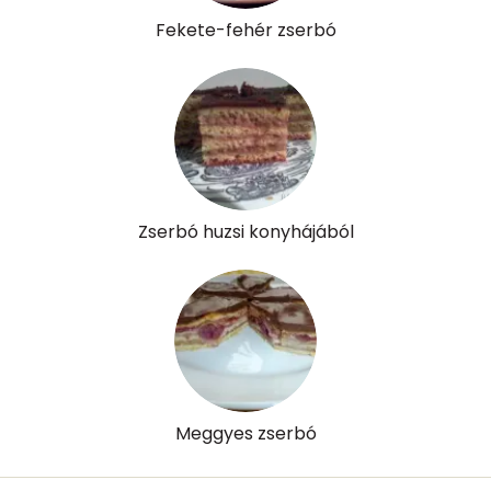
Fekete-fehér zserbó
Retinol - A vitamin:
345 micro
α-karotin
2 micro
β-karotin
264 micro
β-crypt
2 micro
Zserbó huzsi konyhájából
Likopin
0 micro
Lut-zea
99 micro
Összesen
1207 kcal
Meggyes zserbó