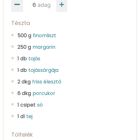
adag
Tészta
500 g
finomliszt
250 g
margarin
1 db
tojás
1 db
tojássárgája
2 dkg
friss élesztő
6 dkg
porcukor
1 csipet
só
1 dl
tej
Töltelék