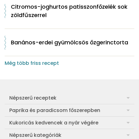
Citromos-joghurtos patisszonfőzelék sok
zöldfűszerrel
Banános-erdei gyümölcsös őzgerinctorta
Még több friss recept
Népszerű receptek
Frankfurti leves
Paprika és paradicsom főszerepben
Egyszerű muffin
Pan con Tomate
Kukoricás kedvencek a nyár végére
Aranygaluska
Paradicsom és paprika eltevése télre
Legfinomabb főtt kukorica
Népszerű kategóriák