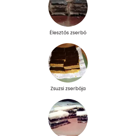
E vitamin:
7 mg
C vitamin:
4 mg
Élesztős zserbó
D vitamin:
14 micro
K vitamin:
41 micro
Tiamin - B1 vitamin:
0 mg
Riboflavin - B2 vitamin:
0 mg
Zsuzsi zserbója
Niacin - B3 vitamin:
2 mg
Pantoténsav - B5 vitamin:
0 mg
Folsav - B9-vitamin:
86 micro
Kolin:
80 mg