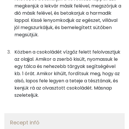
megkenjük a lekvár másik felével, megszórjuk a
10g
porcukor
39 kcal
Szelén
dió másik felével, és betakarjuk a harmadik
lappal. Kissé lenyomkodjuk az egészet, villával
0g
só
0 kcal
TOP vitaminok
jól megszurkáljuk, és bemelegített sütőben
megsütjük.
Kolin:
17g
tej
9 kcal
E vitamin:
Közben a csokoládét vízgőz felett felolvasztjuk
Töltelék
az olajjal. Amikor a zserbó kisült, nyomassuk le
C vitamin:
egy tálca és nehezebb tárgyak segítségével
25g
dió
164 kcal
kb. 1 órát. Amikor kihűlt, fordítsuk meg, hogy az
Niacin - B3 vitamin:
alsó, lapos fele legyen a teteje a tésztának, és
25g
cukor
97 kcal
kenjük rá az olvasztott csokoládét. Másnap
A vitamin (RAE):
42g
sárgabaracklekvár
116 kcal
szeleteljük.
Fehérje
Csokoládémáz
Összesen
15.8 g
Recept infó
17g
csokoládé
91 kcal