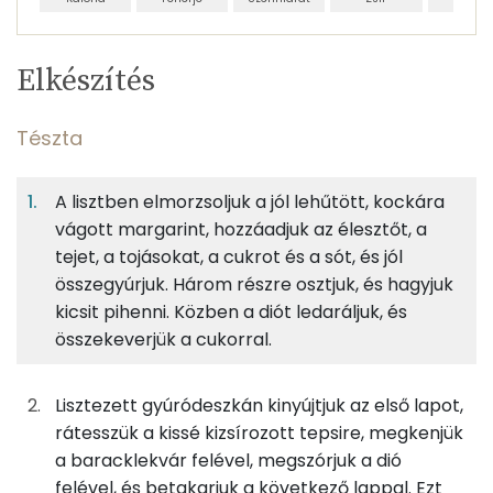
Egy
6
100
Elkészítés
adagban
adagban
grammban
TÁPANYAGTARTALOM
Tészta
6%
54%
25%
Egy
6
100
Fehérje
Szénhidrát
Zsír
adagban
adagban
grammban
A lisztben elmorzsoljuk a jól lehűtött, kockára
vágott margarint, hozzáadjuk az élesztőt, a
Tészta
6%
54%
25%
15%
tejet, a tojásokat, a cukrot és a sót, és jól
Fehérje
Szénhidrát
Zsír
Víz
83g
finomliszt
303 kcal
összegyúrjuk. Három részre osztjuk, és hagyjuk
TOP ásványi anyagok
kicsit pihenni. Közben a diót ledaráljuk, és
42g
margarin
299 kcal
összekeverjük a cukorral.
Foszfor
9g
tojás
12 kcal
Magnézium
Lisztezett gyúródeszkán kinyújtjuk az első lapot,
rátesszük a kissé kizsírozott tepsire, megkenjük
3g
tojássárgája
11 kcal
Kálcium
a baracklekvár felével, megszórjuk a dió
3g
friss élesztő
3 kcal
felével, és betakarjuk a következő lappal. Ezt
Nátrium