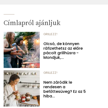
Címlapról ajánljuk
GRILLEZZ!
Olcsó, de könnyen
ráfizethetsz az előre
pácolt grillhúsra -
Mondjuk,...
GRILLEZZ!
Nem záródik le
rendesen a
befőttesüveg? Ez az 5
hiba...