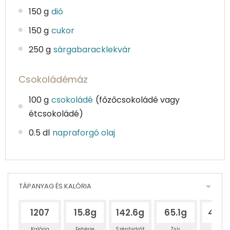
150 g
dió
150 g
cukor
250 g
sárgabaracklekvár
Csokoládémáz
100 g
csokoládé
(főzőcsokoládé vagy
étcsokoládé)
0.5 dl
napraforgó olaj
TÁPANYAG ÉS KALÓRIA
1207
15.8g
142.6g
65.1g
40.9
Kalória
Fehérje
Szénhidrát
Zsír
Víz