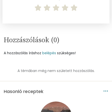
Cukor
65 mg
Élelmi rost
6 mg
Víz
Hozzászólások (
0
)
Összesen
40.9 g
A hozzászólás íráshoz
belépés
szükséges!
Vitaminok
A témában még nem született hozzászólás.
Összesen
0
A vitamin (RAE):
367 micro
Hasonló receptek
B6 vitamin:
0 mg
B12 Vitamin:
0 micro