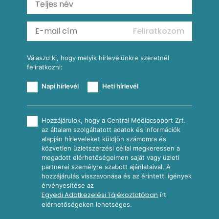
Almás-kéksajtos kukoricasaláta
Köretek
Mexikói kukoricasaláta
Reggeli receptek
Feliratkozom
További receptkategóriák
Válaszd ki, hogy melyik hírlevelünkre szeretnél
felíratkozni:
Napi hírlevél
Heti hírlevél
Hozzájárulok, hogy a Central Médiacsoport Zrt.
az általam szolgáltatott adatok és információk
alapján hírleveleket küldjön számomra és
közvetlen üzletszerzési céllal megkeressen a
megadott elérhetőségeimen saját vagy üzleti
partnerei személyre szabott ajánlataival. A
hozzájárulás visszavonása és az érintetti igények
érvényesítése az
Egyedi Adatkezelési Tájékoztatóban
írt
elérhetőségeken lehetséges.