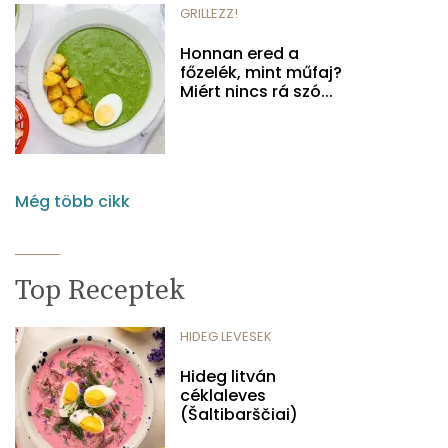
GRILLEZZ!
Honnan ered a
főzelék, mint műfaj?
Miért nincs rá szó...
Még több cikk
Top Receptek
HIDEG LEVESEK
Hideg litván
céklaleves
(Šaltibarščiai)