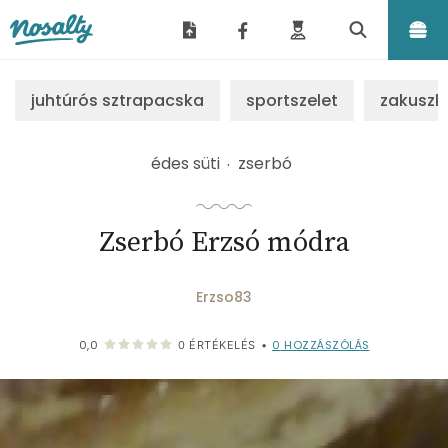
Nosalty
juhtúrós sztrapacska
sportszelet
zakuszk
édes süti
zserbó
Zserbó Erzsó módra
Erzso83
0
HOZZÁSZÓLÁS
0,0
0
ÉRTÉKELÉS
•