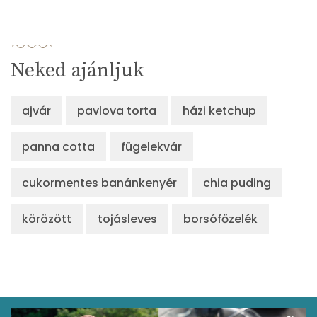
Neked ajánljuk
ajvár
pavlova torta
házi ketchup
panna cotta
fügelekvár
cukormentes banánkenyér
chia puding
körözött
tojásleves
borsófőzelék