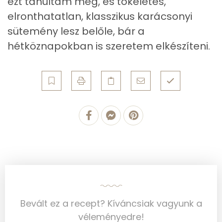
ezt tanultam meg, és tökéletes,
Szelén
36 mg
elronthatatlan, klasszikus karácsonyi
Kálcium
85 mg
sütemény lesz belőle, bár a
hétköznapokban is szeretem elkészíteni.
Vas
4 mg
Magnézium
88 mg
Foszfor
261 mg
Nátrium
43 mg
Réz
1 mg
Mangán
2 mg
Szénhidrát
Bevált ez a recept? Kíváncsiak vagyunk a
Összesen
142.6 g
véleményedre!