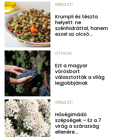
GRILLEZZ!
Krumpli és tészta
helyett: ne
szénhidráttal, hanem
ezzel az olcsó...
OTTHON
Ezt a magyar
vörösbort
választották a világ
legjobbjának
GRILLEZZ!
Hőségimádó
szépségek – Ez a 7
virág a szárazság
ellenére...