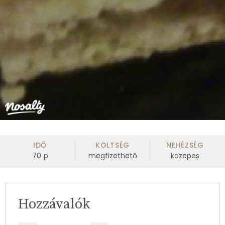
IDŐ
KÖLTSÉG
NEHÉZSÉG
70
p
megfizethető
közepes
Hozzávalók