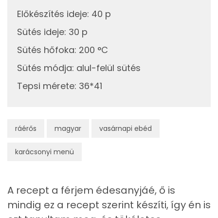
Előkészítés ideje
Zsír
:
40 p
7g
napraforgó olaj
63 kcal
Sütés ideje
:
30 p
Összesen
65.1 g
Összesen
1207 kcal
Sütés hőfoka
:
200 °C
Telített zsírsav
13 g
Sütés módja
:
alul-felül sütés
Egyszeresen telítetlen zsírsav:
24 g
Tepsi mérete
:
36*41
Többszörösen telítetlen zsírsav
25 g
Koleszterin
68 mg
ráérős
magyar
vasárnapi ebéd
karácsonyi menü
Ásványi anyagok
Összesen
520.3 g
A recept a férjem édesanyjáé, ő is
Cink
2 mg
mindig ez a recept szerint készíti, így én is