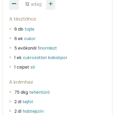
adag
A tésztához
6 db
tojás
6 ek
cukor
5 evőkanál
finomliszt
1 ek
cukrozatlan kakaópor
1 csipet
só
A krémhez
75 dkg
tehéntúró
2 dl
tejföl
2 dl
habtejszín