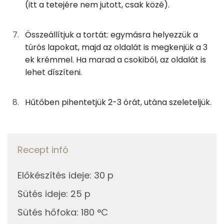
(itt a tetejére nem jutott, csak közé).
Összesen
15.9 g
8g
tortabevonó
46 kcal
Összeállítjuk a tortát: egymásra helyezzük a
Zsír
3g
cukor
10 kcal
túrós lapokat, majd az oldalát is megkenjük a 3
Összesen
21.4 g
ek krémmel. Ha marad a csokiból, az oldalát is
1g
tej
1 kcal
lehet díszíteni.
Telített zsírsav
11 g
2g
törökmogyoró
10 kcal
Hűtőben pihentetjük 2-3 órát, utána szeleteljük.
Egyszeresen telítetlen zsírsav:
5 g
Összesen
413 kcal
Többszörösen telítetlen zsírsav
1 g
Recept infó
Koleszterin
121 mg
Előkészítés ideje
:
30 p
Ásványi anyagok
Sütés ideje
:
25 p
Összesen
776.9 g
Sütés hőfoka
:
180 °C