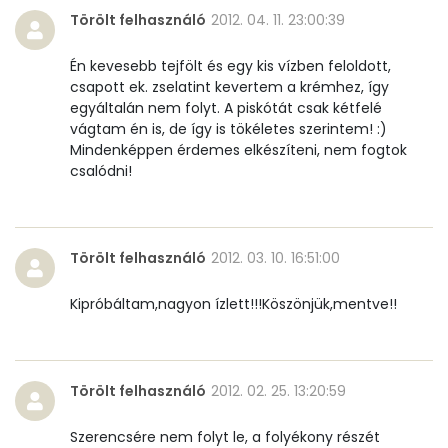
Törölt felhasználó
2012. 04. 11. 23:00:39
B12 Vitamin:
0 micro
Én kevesebb tejfölt és egy kis vízben feloldott,
E vitamin:
1 mg
csapott ek. zselatint kevertem a krémhez, így
egyáltalán nem folyt. A piskótát csak kétfelé
C vitamin:
1 mg
vágtam én is, de így is tökéletes szerintem! :)
Mindenképpen érdemes elkészíteni, nem fogtok
D vitamin:
24 micro
csalódni!
K vitamin:
2 micro
Törölt felhasználó
2012. 03. 10. 16:51:00
Tiamin - B1 vitamin:
16 mg
Kipróbáltam,nagyon ízlett!!!Köszönjük,mentve!!
Riboflavin - B2 vitamin:
75 mg
Niacin - B3 vitamin:
0 mg
Törölt felhasználó
2012. 02. 25. 13:20:59
Pantoténsav - B5 vitamin:
0 mg
Szerencsére nem folyt le, a folyékony részét
Folsav - B9-vitamin:
17 micro