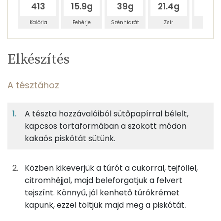
413
15.9g
39g
21.4g
87g
Kalória
Fehérje
Szénhidrát
Zsír
Víz
Egy
12
100
Elkészítés
adagban
adagban
grammban
TÁPANYAGTARTALOM
A tésztához
10%
24%
13%
Egy
12
100
Fehérje
Szénhidrát
Zsír
adagban
adagban
grammban
A tészta hozzávalóiból sütőpapírral bélelt,
kapcsos tortaformában a szokott módon
A tésztához
10%
24%
13%
53%
kakaós piskótát sütünk.
Fehérje
Szénhidrát
Zsír
Víz
28g
tojás
35 kcal
TOP ásványi anyagok
Közben kikeverjük a túrót a cukorral, tejföllel,
5g
cukor
19 kcal
Foszfor
citromhéjjal, majd beleforgatjuk a felvert
tejszínt. Könnyű, jól kenhető túrókrémet
6g
finomliszt
23 kcal
Cink
kapunk, ezzel töltjük majd meg a piskótát.
1g
cukrozatlan kakaópor
2 kcal