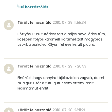
1
hozzászólás
Törölt felhasználó
2010. 07. 29. 11:55:34
Pöttyös Guru túródesszert a teljes neve: édes túró,
közepén folyós karamell, karamellizált mogyorós
csokiba burkolva. Olyan fél éve került piacra.
Törölt felhasználó
2010. 07. 29. 7:26:53
Elnézést, hogy ennyire tájékoztalan vagyok, de mi
az a guru, sőt a turu gurut sem értem, amit
kicsimamut említ
Törölt felhasználó
2010. 07. 28. 23:11:21