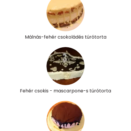
Málnás-fehér csokoládés túrótorta
Fehér csokis - mascarpone-s túrótorta