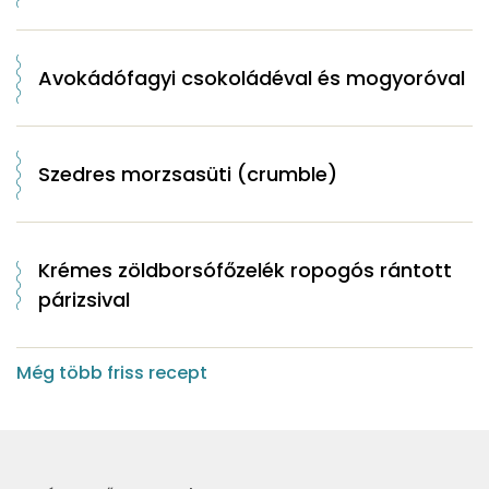
Avokádófagyi csokoládéval és mogyoróval
Szedres morzsasüti (crumble)
Krémes zöldborsófőzelék ropogós rántott
párizsival
Még több friss recept