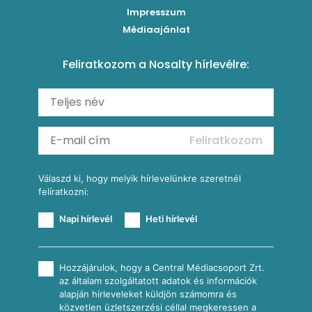
Impresszum
Roston csirkemell
Sült paprikás alfredo
Kukoricás tortilla
Torták
Médiaajánlat
Amerikai palacsinta
Paprikás-juhtúrós hajtovány
Csirkés-kukoricás pite
Tésztareceptek
Feliratkozom a Nosalty hírlevélre:
Carbonara
Shakshuka
Mexikói húsleves kukorica salsával
Saláták
Ratatouille
Almás-kéksajtos kukoricasaláta
Köretek
Mexikói kukoricasaláta
Reggeli receptek
Feliratkozom
További receptkategóriák
Válaszd ki, hogy melyik hírlevelünkre szeretnél
felíratkozni:
Napi hírlevél
Heti hírlevél
Hozzájárulok, hogy a Central Médiacsoport Zrt.
az általam szolgáltatott adatok és információk
alapján hírleveleket küldjön számomra és
közvetlen üzletszerzési céllal megkeressen a