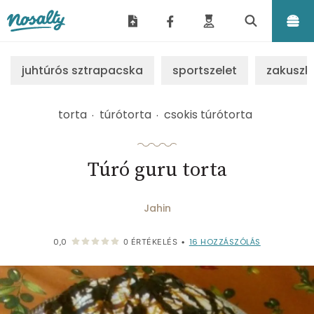
Nosalty
juhtúrós sztrapacska
sportszelet
zakuszk
torta
túrótorta
csokis túrótorta
Túró guru torta
Jahin
16
HOZZÁSZÓLÁS
0,0
0
ÉRTÉKELÉS
•