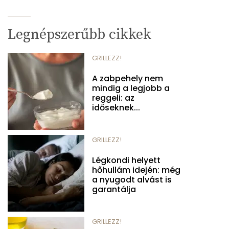
Legnépszerűbb cikkek
GRILLEZZ!
A zabpehely nem
mindig a legjobb a
reggeli: az
időseknek...
GRILLEZZ!
Légkondi helyett
hőhullám idején: még
a nyugodt alvást is
garantálja
GRILLEZZ!