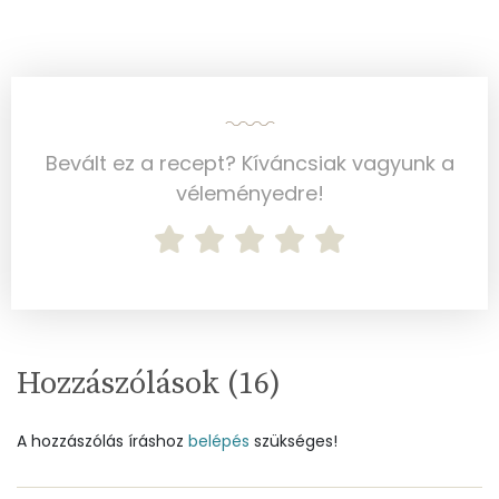
Összesen
39 g
Cukor
31 mg
Élelmi rost
2 mg
Bevált ez a recept? Kíváncsiak vagyunk a
véleményedre!
Víz
Összesen
87 g
Vitaminok
Hozzászólások (
16
)
Összesen
0
A vitamin (RAE):
111 micro
A hozzászólás íráshoz
belépés
szükséges!
B6 vitamin:
0 mg