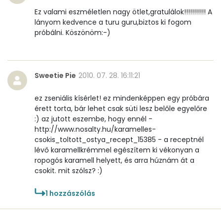
Ez valami eszméletlen nagy ötlet,gratulálok!!!!!!!!!!! A
lányom kedvence a turu guru,biztos ki fogom
próbálni. Köszönöm:-)
Sweetie Pie
2010. 07. 28. 16:11:21
ez zseniális kísérlet! ez mindenképpen egy próbára
érett torta, bár lehet csak süti lesz belőle egyelőre
:) az jutott eszembe, hogy ennél -
http://www.nosalty.hu/karamelles-
csokis_toltott_ostya_recept_15385 - a receptnél
lévő karamellkrémmel egészítem ki vékonyan a
ropogós karamell helyett, és arra húznám át a
csokit. mit szólsz? :)
1
hozzászólás