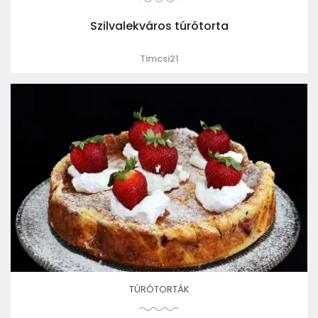
Szilvalekváros túrótorta
Timcsi21
TÚRÓTORTÁK