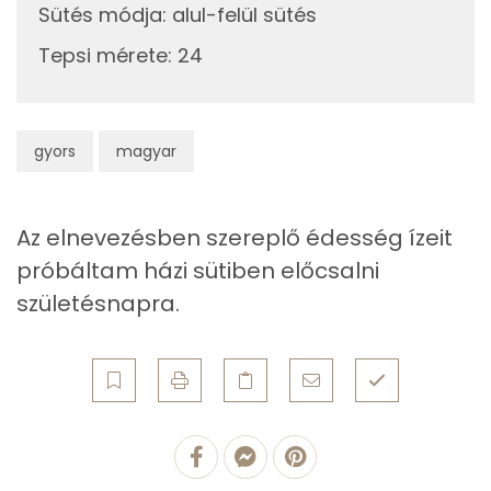
Cink
163 mg
Sütés módja
:
alul-felül sütés
Tepsi mérete
:
24
Szelén
11 mg
Kálcium
119 mg
gyors
magyar
Vas
127 mg
Magnézium
35 mg
Az elnevezésben szereplő édesség ízeit
Foszfor
243 mg
próbáltam házi sütiben előcsalni
születésnapra.
Nátrium
66 mg
Réz
6 mg
Mangán
5 mg
Szénhidrát