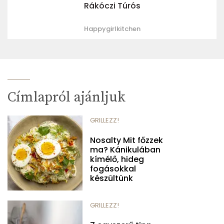
Rákóczi Túrós
Happygirlkitchen
Címlapról ajánljuk
GRILLEZZ!
Nosalty Mit főzzek
ma? Kánikulában
kímélő, hideg
fogásokkal
készültünk
GRILLEZZ!