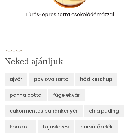
Túrós-epres torta csokoládémázzal
Neked ajánljuk
ajvár
pavlova torta
házi ketchup
panna cotta
fügelekvár
cukormentes banánkenyér
chia puding
körözött
tojásleves
borsófőzelék