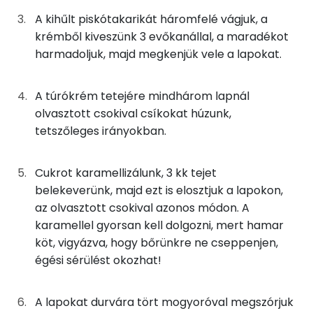
Vas
A kihűlt piskótakarikát háromfelé vágjuk, a
0g
só
0 kcal
Kálcium
krémből kiveszünk 3 evőkanállal, a maradékot
harmadoljuk, majd megkenjük vele a lapokat.
Nátrium
A krémhez
TOP vitaminok
A túrókrém tetejére mindhárom lapnál
63g
tehéntúró
92 kcal
olvasztott csokival csíkokat húzunk,
Kolin:
tetszőleges irányokban.
17g
tejföl
33 kcal
Riboflavin - B2 vitamin:
17g
habtejszín
49 kcal
Cukrot karamellizálunk, 3 kk tejet
Tiamin - B1 vitamin:
belekeverünk, majd ezt is elosztjuk a lapokon,
13g
cukor
48 kcal
az olvasztott csokival azonos módon. A
C vitamin:
karamellel gyorsan kell dolgozni, mert hamar
1g
citromhéj
0 kcal
köt, vigyázva, hogy bőrünkre ne cseppenjen,
E vitamin:
égési sérülést okozhat!
A díszítéshez, rétegzéshez
Fehérje
A lapokat durvára tört mogyoróval megszórjuk
8g
tejcsokoládé
45 kcal