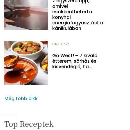
7 egyszerű tipp,
amivel
csökkentheted a
konyhai
energiafogyasztást a
kánikulában
GRILLEZZ!
Go West! – 7 kiváló
étterem, sörház és
kisvendéglő, ha...
Még több cikk
Top Receptek