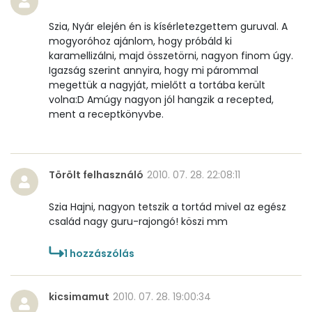
Szia, Nyár elején én is kísérletezgettem guruval. A
mogyoróhoz ajánlom, hogy próbáld ki
karamellizálni, majd összetörni, nagyon finom úgy.
Igazság szerint annyira, hogy mi párommal
megettük a nagyját, mielőtt a tortába került
volna:D Amúgy nagyon jól hangzik a recepted,
ment a receptkönyvbe.
Törölt felhasználó
2010. 07. 28. 22:08:11
Szia Hajni, nagyon tetszik a tortád mivel az egész
család nagy guru-rajongó! köszi mm
1
hozzászólás
kicsimamut
2010. 07. 28. 19:00:34