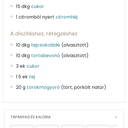
15 dkg
cukor
1 citromból nyert
citromhéj
A díszítéshez, rétegzéshez
10 dkg
tejcsokoládé
(olvasztott)
10 dkg
tortabevonó
(olvasztott)
3 ek
cukor
1.5 ek
tej
20 g
törökmogyoró
(tört, pörkölt natúr)
TÁPANYAG ÉS KALÓRIA