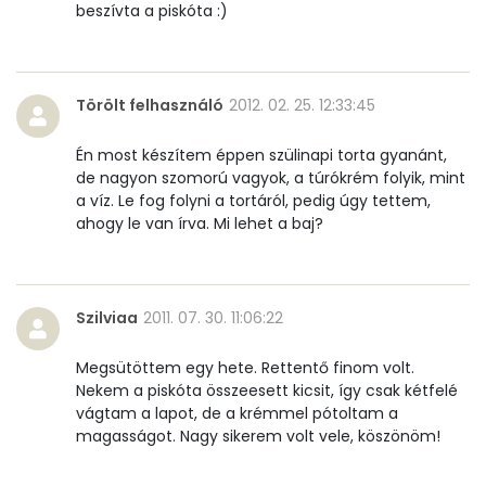
beszívta a piskóta :)
Kolin:
82 mg
Retinol - A vitamin:
109 micro
Törölt felhasználó
2012. 02. 25. 12:33:45
α-karotin
1 micro
Én most készítem éppen szülinapi torta gyanánt,
de nagyon szomorú vagyok, a túrókrém folyik, mint
β-karotin
17 micro
a víz. Le fog folyni a tortáról, pedig úgy tettem,
ahogy le van írva. Mi lehet a baj?
β-crypt
3 micro
Likopin
0 micro
Szilviaa
2011. 07. 30. 11:06:22
Lut-zea
127 micro
Megsütöttem egy hete. Rettentő finom volt.
Nekem a piskóta összeesett kicsit, így csak kétfelé
vágtam a lapot, de a krémmel pótoltam a
Összesen
413 kcal
magasságot. Nagy sikerem volt vele, köszönöm!