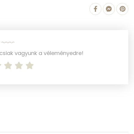
1 g
45 mg
ncsiak vagyunk a véleményedre!
1253.6 g
1 mg
3 mg
119 mg
1 mg
39 mg