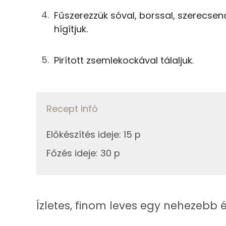
Kálcium
Fűszerezzük sóval, borssal, szerecsend
1g
főzőtejszín
Magnézium
hígítjuk.
7g
vaj
Szelén
Pirított zsemlekockával tálaljuk.
5g
leveskocka
0g
só
Fehérje
Recept infó
0g
bors
Összesen
0g
szerecsendió
Előkészítés ideje
:
15 p
Zsír
Főzés ideje
:
30 p
425g
víz
Összesen
Összesen
Telített zsírsav
Ízletes, finom leves egy nehezebb ét
Egyszeresen telítetlen zsírsav: