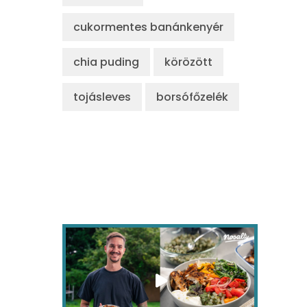
cukormentes banánkenyér
chia puding
körözött
tojásleves
borsófőzelék