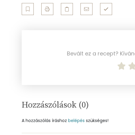
Többszörösen telítetlen zsírsav
Koleszterin
Ásványi anyagok
Bevált ez a recept? Kívá
Összesen
Cink
Szelén
Kálcium
Hozzászólások (
0
)
Vas
A hozzászólás íráshoz
belépés
szükséges!
Magnézium