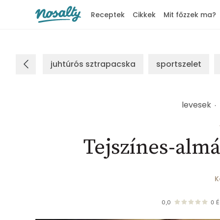
Receptek
Cikkek
Mit főzzek ma?
Nosalty
juhtúrós sztrapacska
sportszelet
levesek
Tejszínes-almá
K
0,0
0
É