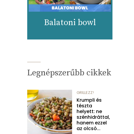
Balatoni bowl
Legnépszerűbb cikkek
GRILLEZZ!
Krumpli és
tészta
helyett: ne
szénhidráttal,
hanem ezzel
az olcsó...