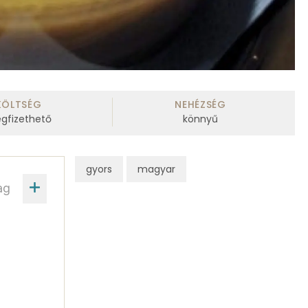
KÖLTSÉG
NEHÉZSÉG
gfizethető
könnyű
gyors
magyar
ag