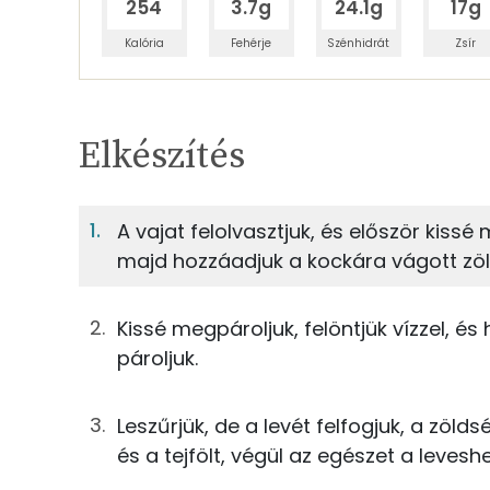
254
3.7g
24.1g
17g
Kalória
Fehérje
Szénhidrát
Zsír
Egy adagban
4
TÁPANYAGTARTALOM
Elkészítés
1%
Fehérje
S
Egy adagban
4
A vajat felolvasztjuk, és először kiss
majd hozzáadjuk a kockára vágott zöl
1%
4%
125g
zeller
Fehérje
Szénhidrát
50g
alma
Kissé megpároljuk, felöntjük vízzel, é
TOP ásványi anyagok
pároljuk.
13g
vöröshagyma
Nátrium
25g
burgonya
Leszűrjük, de a levét felfogjuk, a zöld
Foszfor
és a tejfölt, végül az egészet a leveshe
50g
tejföl