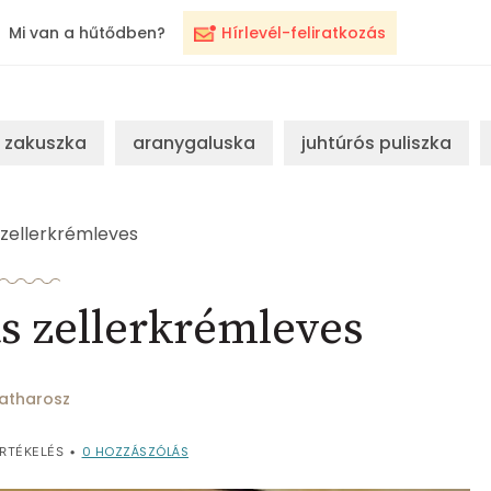
Mi van a hűtődben?
Hírlevél-feliratkozás
zakuszka
aranygaluska
juhtúrós puliszka
zellerkrémleves
s zellerkrémleves
atharosz
0
HOZZÁSZÓLÁS
RTÉKELÉS
•