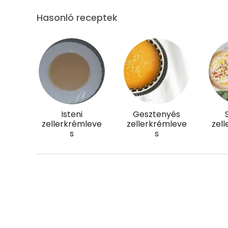
Foszfor
Hasonló receptek
Nátrium
Réz
Mangán
Szénhidrát
Isteni
Gesztenyés
zellerkrémleve
zellerkrémleve
zel
Összesen
s
s
Cukor
Élelmi rost
Víz