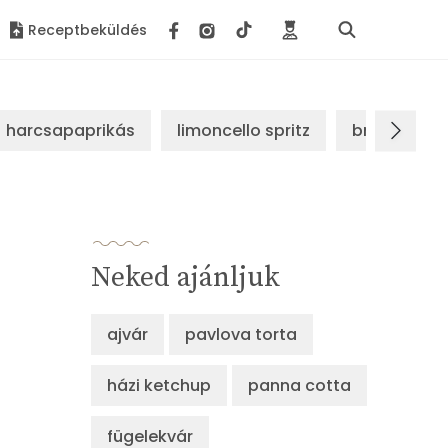
Receptbeküldés
harcsapaprikás
limoncello spritz
brassói sz
Neked ajánljuk
ajvár
pavlova torta
házi ketchup
panna cotta
fügelekvár