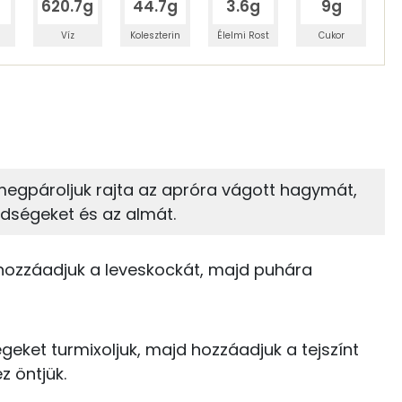
620.7g
44.7g
3.6g
9g
Víz
Koleszterin
Élelmi Rost
Cukor
 adagban
100 grammban
4%
3%
zénhidrát
Zsír
 adagban
100 grammban
é megpároljuk rajta az apróra vágott hagymát,
dségeket és az almát.
3%
93%
45 kcal
Zsír
Víz
23 kcal
s hozzáadjuk a leveskockát, majd puhára
TOP vitaminok
5 kcal
Kolin:
14 kcal
ségeket turmixoljuk, majd hozzáadjuk a tejszínt
C vitamin:
z öntjük.
99 kcal