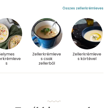
183 mg
Összes zellerkrémleves
908 mg
0 mg
0 mg
Selymes
Zellerkrémleve
Zellerkrémleve
lerkrémleve
s csak
s körtével
24.1 g
s
zellerből
9 mg
4 mg