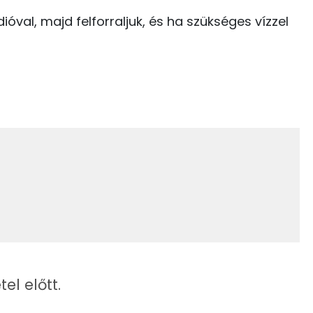
Niacin - B3 vitamin:
ióval, majd felforraljuk, és ha szükséges vízzel
1 kcal
E vitamin:
50 kcal
B6 vitamin:
17 kcal
0 kcal
0 kcal
3.7 g
0 kcal
0 kcal
17 g
254 kcal
9 g
el előtt.
4 g