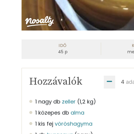
IDŐ
45
p
me
Hozzávalók
ad
1 nagy db
zeller
(1,2 kg)
1 közepes db
alma
1 kis fej
vöröshagyma