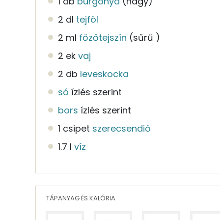
1 db
burgonya
(nagy)
2 dl
tejföl
2 ml
főzőtejszín
(sűrű )
2 ek
vaj
2 db
leveskocka
só
ízlés szerint
bors
ízlés szerint
1 csipet
szerecsendió
1.7 l
víz
TÁPANYAG ÉS KALÓRIA