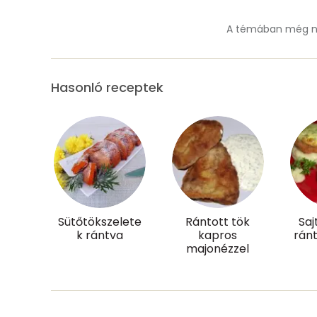
Mangán
A témában még ne
Szénhidrát
Hasonló receptek
Összesen
Cukor
Élelmi rost
Víz
Sütőtökszelete
Rántott tök
Saj
k rántva
kapros
rán
Összesen
majonézzel
Vitaminok