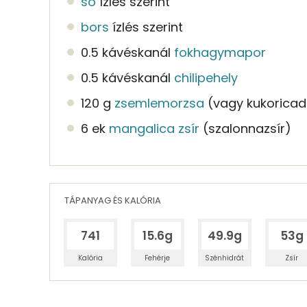
só
ízlés szerint
bors
ízlés szerint
0.5 kávéskanál
fokhagymapor
0.5 kávéskanál
chilipehely
120 g
zsemlemorzsa
(vagy kukorica
6 ek
mangalica zsír
(szalonnazsír)
TÁPANYAG ÉS KALÓRIA
741
15.6g
49.9g
53g
Kalória
Fehérje
Szénhidrát
Zsír
Egy adagban
2