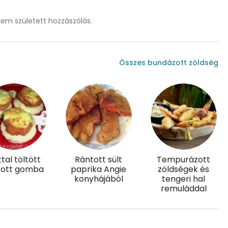
1 mg
m született hozzászólás.
Összes bundázott zöldség
49.9 g
9 mg
4 mg
ttal töltött
Rántott sült
Tempurázott
tott gomba
paprika Angie
zöldségek és
157 g
konyhájából
tengeri hal
remuláddal