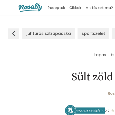
Receptek
Cikkek
Mit főzzek ma?
Nosalty
juhtúrós sztrapacska
sportszelet
tapas
b
Sült zöl
Ros
0,0