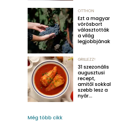
OTTHON
Ezt a magyar
vörösbort
választották
a világ
legjobbjának
GRILLEZZ!
31 szezonális
augusztusi
recept,
amitől sokkal
szebb lesz a
nyár...
Még több cikk