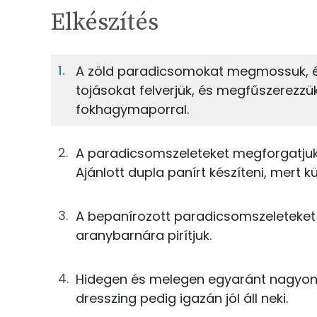
TÁPANYAGTARTALOM
Elkészítés
6%
Fehérje
S
Egy adagban
2
A zöld paradicsomokat megmossuk, és
tojásokat felverjük, és megfűszerezzük 
6%
18%
125g
zöldparadicsom
Fehérje
Szénhidrát
fokhagymaporral.
55g
tojás
TOP ásványi anyagok
A paradicsomszeleteket megforgatjuk
0g
só
Ajánlott dupla panírt készíteni, mert 
Nátrium
0g
bors
Foszfor
A bepanírozott paradicsomszeleteket a
0g
fokhagymapor
aranybarnára pirítjuk.
Kálcium
0g
chilipehely
Magnézium
Hidegen és melegen egyaránt nagyon
60g
zsemlemorzsa
dresszing pedig igazán jól áll neki.
Szelén