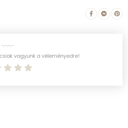
988.8 g
2 mg
31 mg
ncsiak vagyunk a véleményedre!
153 mg
4 mg
44 mg
230 mg
524 mg
0 mg