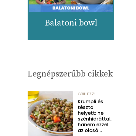
Balatoni bowl
Legnépszerűbb cikkek
GRILLEZZ!
Krumpli és
tészta
helyett: ne
szénhidráttal,
hanem ezzel
az olcsó...