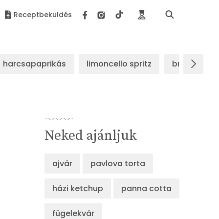
Receptbeküldés
harcsapaprikás
limoncello spritz
brassói sz
Neked ajánljuk
ajvár
pavlova torta
házi ketchup
panna cotta
fügelekvár