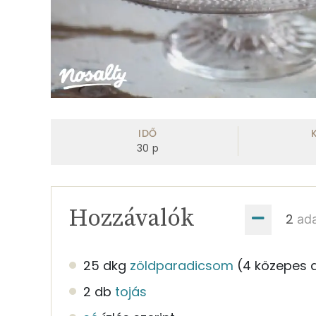
IDŐ
30
p
Hozzávalók
ad
25 dkg
zöldparadicsom
(4 közepes 
2 db
tojás