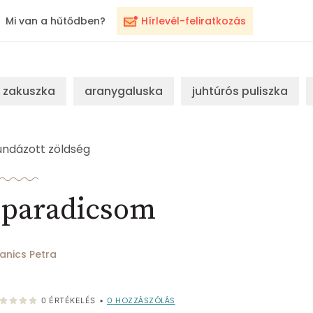
Mi van a hűtődben?
Hírlevél-feliratkozás
zakuszka
aranygaluska
juhtúrós puliszka
undázott zöldség
d paradicsom
anics Petra
0
HOZZÁSZÓLÁS
0
ÉRTÉKELÉS
•