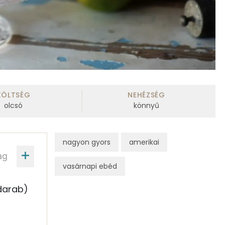
KÖLTSÉG
NEHÉZSÉG
olcsó
könnyű
nagyon gyors
amerikai
ag
vasárnapi ebéd
darab)