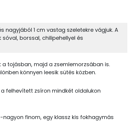
18%
19%
zénhidrát
Zsír
 adagban
100 grammban
 nagyjából 1 cm vastag szeletekre vágjuk. A
sóval, borssal, chilipehellyel és
19%
57%
29 kcal
Zsír
Víz
69 kcal
TOP vitaminok
 a tojásban, majd a zsemlemorzsában is.
0 kcal
különben könnyen leesik sütés közben.
Kolin:
0 kcal
C vitamin:
 felhevített zsíron mindkét oldalukon
0 kcal
Niacin - B3 vitamin:
0 kcal
E vitamin:
-nagyon finom, egy klassz kis fokhagymás
237 kcal
Tiamin - B1 vitamin: