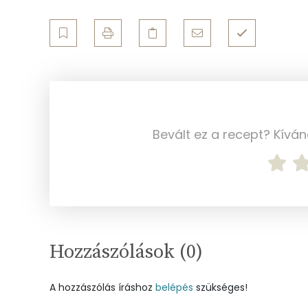
Ásványi anyagok
Összesen
Cink
Szelén
Bevált ez a recept? Kívá
Kálcium
Vas
Magnézium
Foszfor
Hozzászólások (
0
)
Nátrium
A hozzászólás íráshoz
belépés
szükséges!
Réz