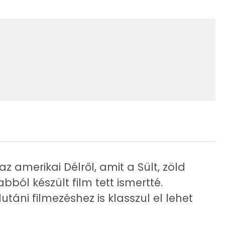
406 kcal
741 kcal
15.6 g
53 g
20 g
23 g
amerikai Délről, amit a Sült, zöld
bból készült film tett ismertté.
7 g
táni filmezéshez is klasszul el lehet
223 mg