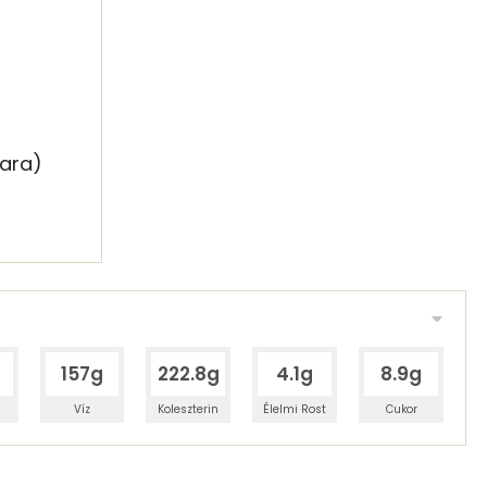
dara)
157g
222.8g
4.1g
8.9g
Víz
Koleszterin
Élelmi Rost
Cukor
 adagban
100 grammban