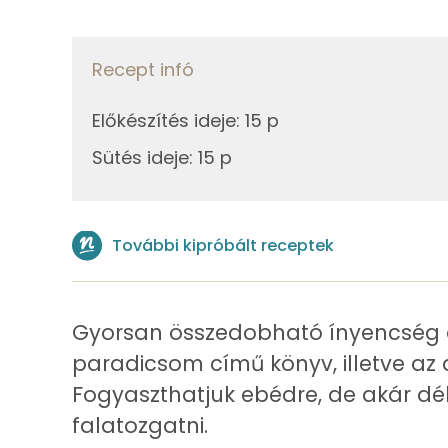
45g
mangalica zsír
Recept infó
Összesen
Fehérje
Előkészítés ideje
:
15 p
Összesen
Sütés ideje
:
15 p
Zsír
Összesen
További kipróbált receptek
Telített zsírsav
Egyszeresen telítetlen zsírsav:
Gyorsan összedobható ínyencség az 
paradicsom című könyv, illetve az a
Többszörösen telítetlen zsírsav
Fogyaszthatjuk ebédre, de akár délu
Koleszterin
falatozgatni.