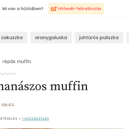
Mi van a hűtődben?
Hírlevél-feliratkozás
zakuszka
aranygaluska
juhtúrós puliszka
répás muffin
nanászos muffin
Niki44
1
HOZZÁSZÓLÁS
RTÉKELÉS
•