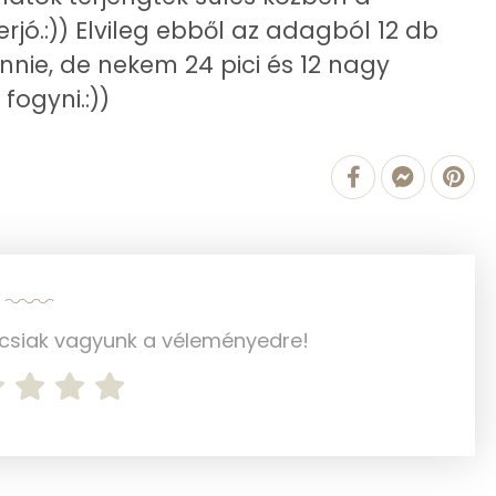
rjó.:)) Elvileg ebből az adagból 12 db
2 g
nie, de nekem 24 pici és 12 nagy
15 mg
fogyni.:))
115.2 g
0 mg
9 mg
ncsiak vagyunk a véleményedre!
24 mg
0 mg
12 mg