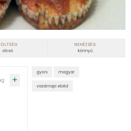
KÖLTSÉG
NEHÉZSÉG
olcsó
könnyű
gyors
magyar
ag
vasárnapi ebéd