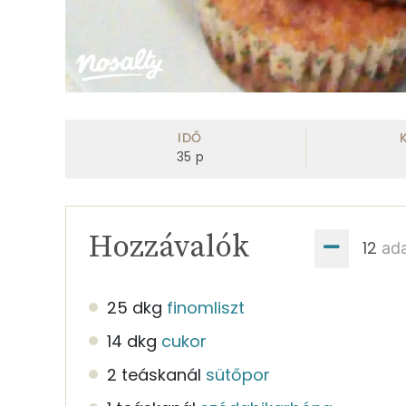
IDŐ
35
p
Hozzávalók
ad
25 dkg
finomliszt
14 dkg
cukor
2 teáskanál
sütőpor