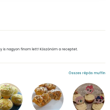
44 mg
27 mg
0 mg
0 mg
 Igy is nagyon finom lett! Köszönöm a receptet.
34.4 g
Összes répás muffin
18 mg
1 mg