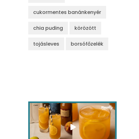
cukormentes banánkenyér
chia puding
körözött
tojásleves
borsófőzelék