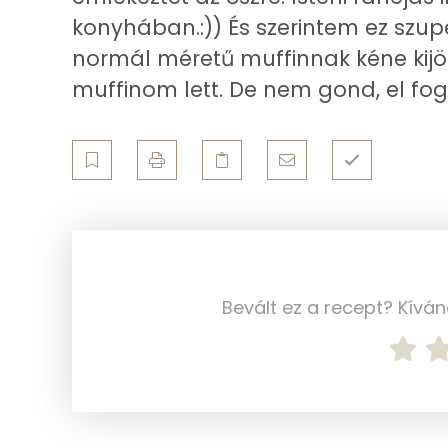
konyhában.:)) És szerintem ez szupe
Többszörösen telítetlen zsírsav
normál méretű muffinnak kéne kijön
Koleszterin
muffinom lett. De nem gond, el fog 
Ásványi anyagok
Összesen
Cink
Szelén
Bevált ez a recept? Kívá
Kálcium
Vas
Magnézium