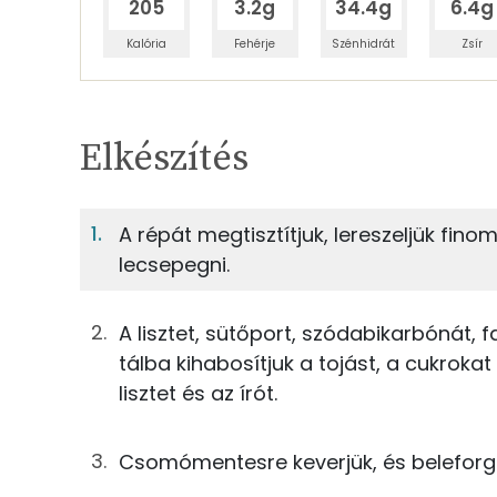
205
3.2g
34.4g
6.4g
Kalória
Fehérje
Szénhidrát
Zsír
Egy adagban
12
TÁPANYAGTARTALOM
Elkészítés
3%
Fehérje
S
Egy adagban
12
A répát megtisztítjuk, lereszeljük fino
lecsepegni.
3%
38%
21g
finomliszt
Fehérje
Szénhidrát
12g
cukor
A lisztet, sütőport, szódabikarbónát, f
TOP ásványi anyagok
tálba kihabosítjuk a tojást, a cukroka
0g
sütőpor
lisztet és az írót.
Foszfor
0g
szódabikarbóna
Nátrium
Csomómentesre keverjük, és beleforgat
0g
só