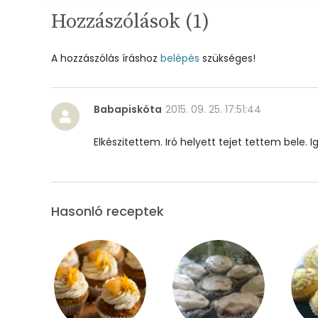
Foszfor
Hozzászólások (
1
)
Nátrium
A hozzászólás íráshoz
belépés
szükséges!
Réz
Mangán
Babapiskóta
2015. 09. 25. 17:51:44
Elkészitettem. Iró helyett tejet tettem bele.
Szénhidrát
Összesen
Hasonló receptek
Cukor
Élelmi rost
Víz