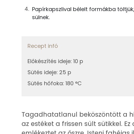
Kálcium
Papírkapszlival bélelt formákba töltjü
0g
fahéj
Magnézium
sülnek.
29g
ananászkonzerv
Szelén
13g
sárgarépa
Recept infó
5g
tojás
Fehérje
Előkészítés ideje
:
10 p
1g
vaníliás cukor
Összesen
Sütés ideje
:
25 p
6g
napraforgó olaj
Sütés hőfoka
:
180 °C
Zsír
8g
író
Összesen
Összesen
Tagadhatatlanul beköszöntött a hid
Telített zsírsav
az estéket a frissen sült sütikkel. 
Egyszeresen telítetlen zsírsav:
emlékeztet az őszre. Isteni fahéjas 