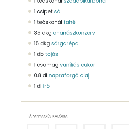
1 teáskanál
szódabikarbóna
1 csipet
só
1 teáskanál
fahéj
35 dkg
ananászkonzerv
15 dkg
sárgarépa
1 db
tojás
1 csomag
vaníliás cukor
0.8 dl
napraforgó olaj
1 dl
író
TÁPANYAG ÉS KALÓRIA