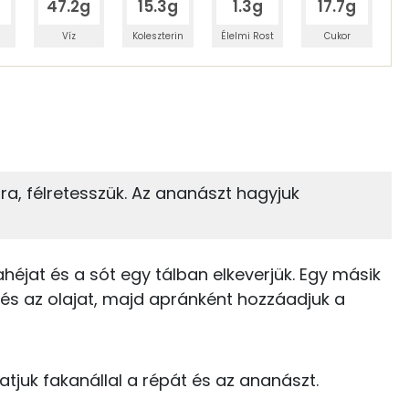
47.2g
15.3g
1.3g
17.7g
Víz
Koleszterin
Élelmi Rost
Cukor
 adagban
100 grammban
38%
7%
zénhidrát
Zsír
 adagban
100 grammban
mra, félretesszük. Az ananászt hagyjuk
7%
52%
76 kcal
Zsír
Víz
45 kcal
ahéjat és a sót egy tálban elkeverjük. Egy másik
TOP vitaminok
t és az olajat, majd apránként hozzáadjuk a
0 kcal
Kolin:
0 kcal
C vitamin:
juk fakanállal a répát és az ananászt.
0 kcal