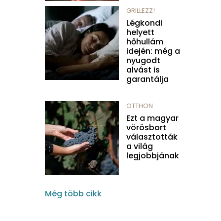
GRILLEZZ!
Légkondi
helyett
hőhullám
idején: még a
nyugodt
alvást is
garantálja
OTTHON
Ezt a magyar
vörösbort
választották
a világ
legjobbjának
Még több cikk