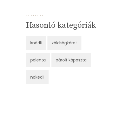
Hasonló kategóriák
knédli
zöldségköret
polenta
párolt káposzta
nokedli