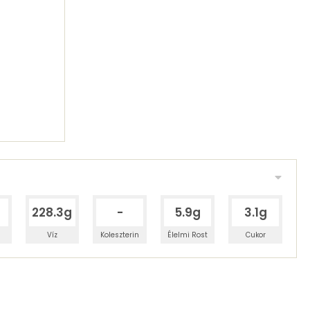
228.3g
-
5.9g
3.1g
Víz
Koleszterin
Élelmi Rost
Cukor
 adagban
100 grammban