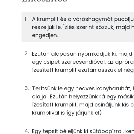
4%
Fehérje
S
Egy adagban
2
A krumplit és a vöröshagymát pucolju
reszeljük le. Ízlés szerint sózzuk, majd 
4%
23%
75g
réteslap
Fehérje
Szénhidrát
engedjen.
350g
burgonya
TOP ásványi anyagok
Ezután alaposan nyomkodjuk ki, majd íz
25g
vöröshagyma
egy csipet szerecsendióval, az apróra 
Foszfor
ízesített krumplit ezután osszuk el nég
0g
zsálya
Magnézium
0g
só
Terítsünk le egy nedves konyharuhát, h
Kálcium
olajjal. Ezután helyezzünk rá egy más
0g
bors
ízesített krumplit, majd csináljunk ki
Nátrium
krumplival is így járjunk el)
0g
szerecsendió
Vas
64g
napraforgó olaj
Egy tepsit béleljünk ki sütőpapírral, ke