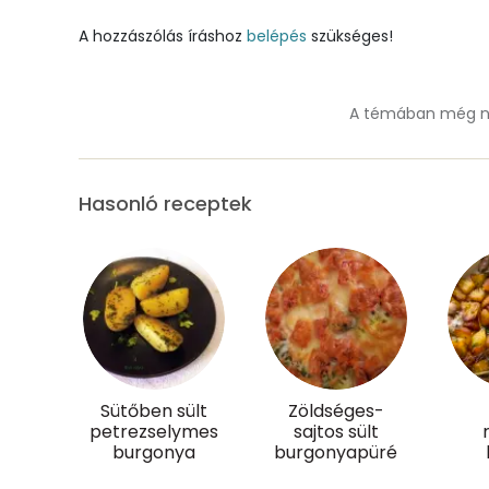
Mangán
A hozzászólás íráshoz
belépés
szükséges!
Szénhidrát
A témában még ne
Összesen
Cukor
Hasonló receptek
Élelmi rost
Víz
Összesen
Vitaminok
Sütőben sült
Zöldséges-
petrezselymes
sajtos sült
Összesen
burgonya
burgonyapüré