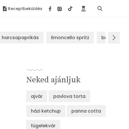
Receptbeküldés
harcsapaprikás
limoncello spritz
brassói sz
Neked ajánljuk
ajvár
pavlova torta
házi ketchup
panna cotta
fügelekvár