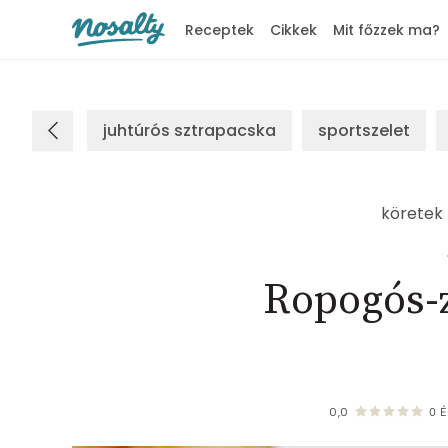
Receptek
Cikkek
Mit főzzek ma?
Nosalty
juhtúrós sztrapacska
sportszelet
köretek
Ropogós-z
0,0
0
É