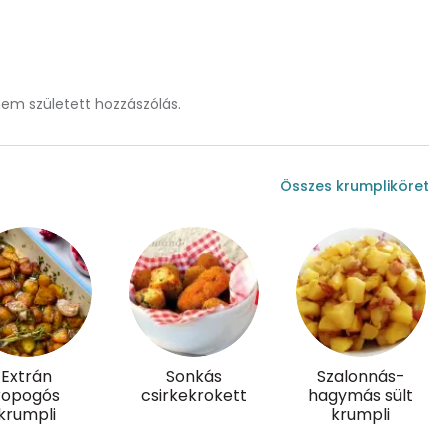
0 mg
m született hozzászólás.
92.3 g
3 mg
Összes krumpliköret
6 mg
228.3 g
Extrán
Sonkás
Szalonnás-
ropogós
csirkekrokett
hagymás sült
0
krumpli
krumpli