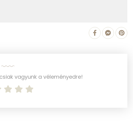
277.2 g
1 mg
1 mg
37 mg
2 mg
ncsiak vagyunk a véleményedre!
63 mg
156 mg
17 mg
0 mg