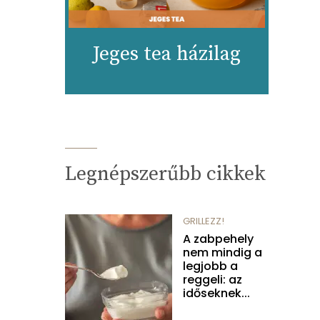
Jeges tea házilag
Legnépszerűbb cikkek
GRILLEZZ!
A zabpehely
nem mindig a
legjobb a
reggeli: az
időseknek...