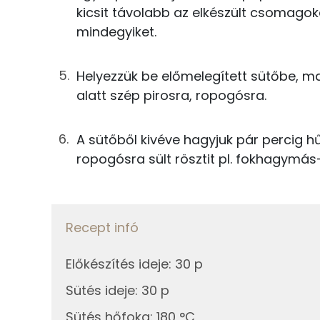
kicsit távolabb az elkészült csomagoka
Összesen
Fehérje
mindegyiket.
Összesen
Helyezzük be előmelegített sütőbe, m
alatt szép pirosra, ropogósra.
Zsír
Összesen
A sütőből kivéve hagyjuk pár percig hűl
ropogósra sült rösztit pl. fokhagymás-
Telített zsírsav
Egyszeresen telítetlen zsírsav:
Recept infó
Többszörösen telítetlen zsírsav
Előkészítés ideje
:
30 p
Koleszterin
Sütés ideje
:
30 p
Ásványi anyagok
Sütés hőfoka
:
180 °C