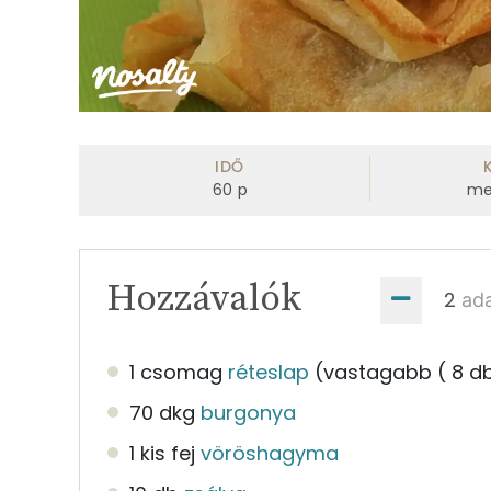
IDŐ
60
p
me
Hozzávalók
ad
1 csomag
réteslap
(vastagabb ( 8 d
70 dkg
burgonya
1 kis fej
vöröshagyma