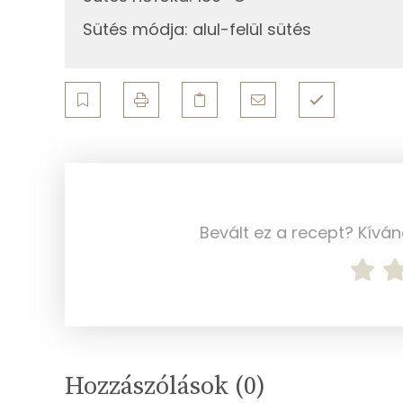
Sütés módja
:
alul-felül sütés
Összesen
Cink
Szelén
Kálcium
Vas
Bevált ez a recept? Kívá
Magnézium
Foszfor
Nátrium
Réz
Hozzászólások (
0
)