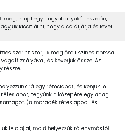
23%
16%
zénhidrát
Zsír
 adagban
100 grammban
k meg, majd egy nagyobb lyukú reszelőn,
hagyjuk kicsit állni, hogy a só átjárja és levet
16%
57%
221 kcal
Zsír
Víz
202 kcal
TOP vitaminok
lés szerint szórjuk meg őrölt színes borssal,
9 kcal
vágott zsályával, és keverjük össze. Az
C vitamin:
y részre.
0 kcal
Kolin:
0 kcal
elyezzünk rá egy réteslapot, és kenjük le
E vitamin:
ik réteslapot, tegyünk a közepére egy adag
0 kcal
s csomagot. (a maradék réteslappal, és
Niacin - B3 vitamin:
0 kcal
B6 vitamin:
564 kcal
njük le olajjal, majd helyezzük rá egymástól