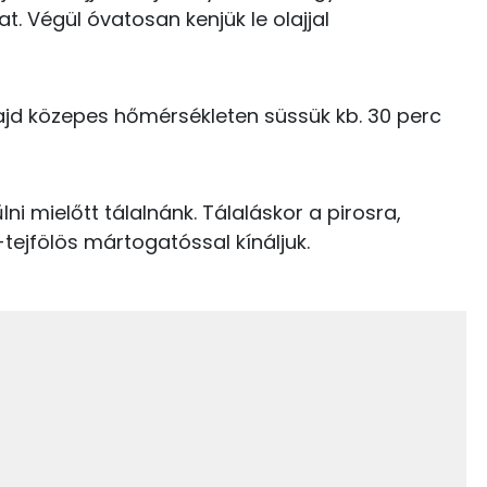
t. Végül óvatosan kenjük le olajjal
996 kcal
13.9 g
ajd közepes hőmérsékleten süssük kb. 30 perc
64 g
ni mielőtt tálalnánk. Tálaláskor a pirosra,
tejfölös mártogatóssal kínáljuk.
8 g
29 g
23 g
0 mg