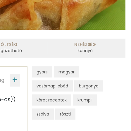
KÖLTSÉG
NEHÉZSÉG
gfizethető
könnyű
gyors
magyar
ag
vasárnapi ebéd
burgonya
b-os))
köret receptek
krumpli
zsálya
röszti