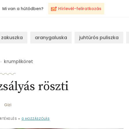
Mi van a hűtődben?
Hírlevél-feliratkozás
zakuszka
aranygaluska
juhtúrós puliszka
krumpliköret
sályás röszti
Gizi
0
HOZZÁSZÓLÁS
RTÉKELÉS
•