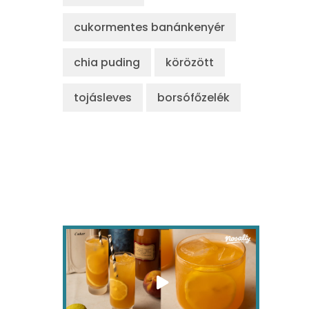
cukormentes banánkenyér
chia puding
körözött
tojásleves
borsófőzelék