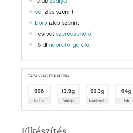
10 db
zsálya
só
ízlés szerint
bors
ízlés szerint
1 csipet
szerecsendió
1.5 dl
napraforgó olaj
TÁPANYAG ÉS KALÓRIA
996
13.9g
92.3g
64g
Kalória
Fehérje
Szénhidrát
Zsír
Egy adagban
2
TÁPANYAGTARTALOM
Elkészítés