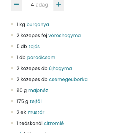
adag
1 kg
burgonya
2 közepes fej
vöröshagyma
5 db
tojás
1 db
paradicsom
2 közepes db
újhagyma
2 közepes db
csemegeuborka
80 g
majonéz
175 g
tejföl
2 ek
mustár
1 teáskanál
citromlé