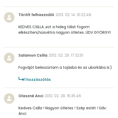
Összesen
316.4 g
Törölt felhasználó
2013. 02. 14. 10:22:48
Vitaminok
KEDVES CSILLA ,ezt a hideg tálat fogom
Összesen
0
elkészíteni,húsvétra nagyon ötletes. ÜDV GYÖRGYI
A vitamin (RAE):
176 micro
B6 vitamin:
1 mg
Salamon Csilla
2012. 02. 29. 17:32:51
B12 Vitamin:
1 micro
Fogvájót beleszúrtam a tojásba és az uborkába is:)
E vitamin:
1 mg
1
hozzászólás
C vitamin:
49 mg
Olaszné Anci
2012. 02. 28. 16:35:46
D vitamin:
50 micro
Kedves Csilla ! Nagyon ötletes ! Szép estét ! Üdv:
Anci
K vitamin:
64 micro