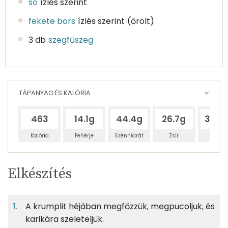
só
ízlés szerint
fekete bors
ízlés szerint
(őrölt)
3 db
szegfűszeg
TÁPANYAG ÉS KALÓRIA
463
14.1g
44.4g
26.7g
316.
Kalória
Fehérje
Szénhidrát
Zsír
Víz
Egy
4
100
Elkészítés
adagban
adagban
grammban
TÁPANYAGTARTALOM
A krumplit héjában megfőzzük, megpucoljuk, és
3%
11%
7%
Egy
4
100
Fehérje
Szénhidrát
Zsír
adagban
adagban
grammban
karikára szeleteljük.