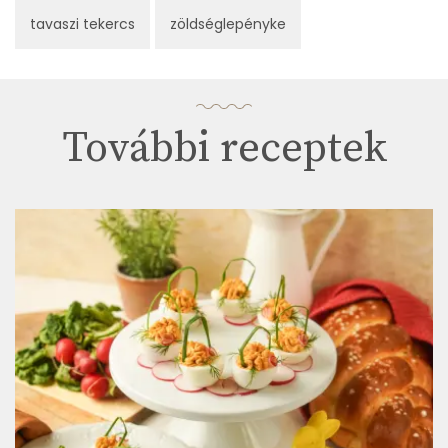
tavaszi tekercs
zöldséglepényke
További receptek