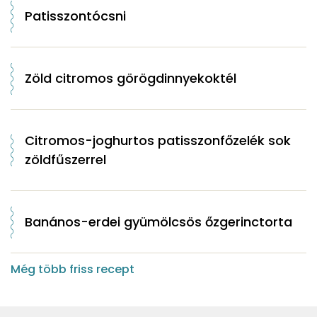
Patisszontócsni
Zöld citromos görögdinnyekoktél
Citromos-joghurtos patisszonfőzelék sok
zöldfűszerrel
Banános-erdei gyümölcsös őzgerinctorta
Még több friss recept