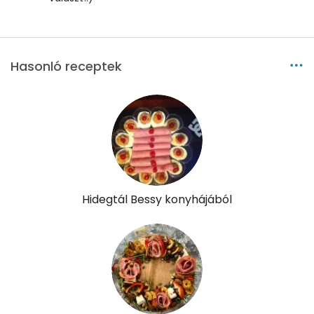
Likopin
643 micro
Lut-zea
675 micro
Hasonló receptek
Összesen
463 kcal
Hidegtál Bessy konyhájából