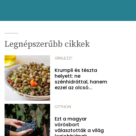
Legnépszerűbb cikkek
GRILLEZZ!
Krumpli és tészta
helyett: ne
szénhidráttal, hanem
ezzel az olcsó...
OTTHON
Ezt a magyar
vörösbort
választották a világ