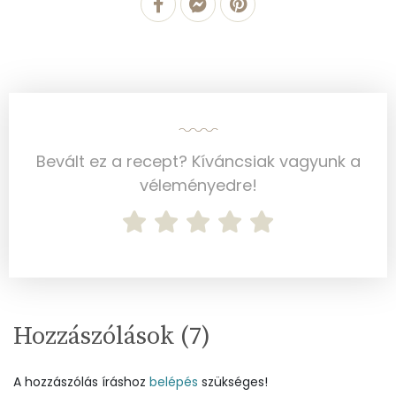
Foszfor
293 mg
Nátrium
293 mg
Réz
0 mg
Mangán
0 mg
Bevált ez a recept? Kíváncsiak vagyunk a
véleményedre!
Szénhidrát
Összesen
44.4 g
Cukor
7 mg
Élelmi rost
6 mg
Hozzászólások (
7
)
Víz
A hozzászólás íráshoz
belépés
szükséges!