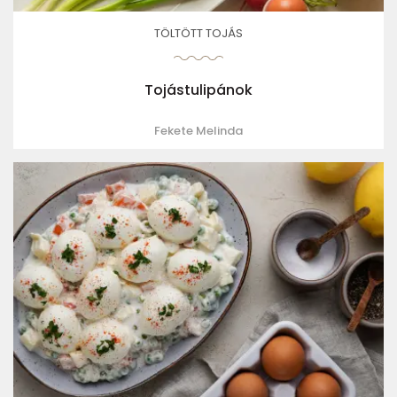
TÖLTÖTT TOJÁS
Tojástulipánok
Fekete Melinda