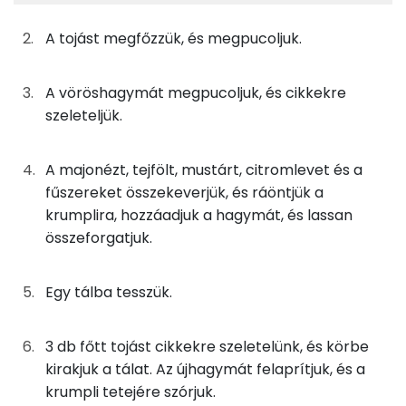
3%
11%
7%
79%
A tojást megfőzzük, és megpucoljuk.
250g
burgonya
144 kcal
Fehérje
Szénhidrát
Zsír
Víz
TOP ásványi anyagok
45g
vöröshagyma
16 kcal
A vöröshagymát megpucoljuk, és cikkekre
szeleteljük.
Foszfor
69g
tojás
87 kcal
Nátrium
25g
paradicsom
5 kcal
A majonézt, tejfölt, mustárt, citromlevet és a
fűszereket összekeverjük, és ráöntjük a
Kálcium
46g
újhagyma
9 kcal
krumplira, hozzáadjuk a hagymát, és lassan
összeforgatjuk.
Magnézium
20g
csemegeuborka
5 kcal
Szelén
20g
majonéz
107 kcal
Egy tálba tesszük.
TOP vitaminok
44g
tejföl
87 kcal
3 db főtt tojást cikkekre szeletelünk, és körbe
Kolin:
kirakjuk a tálat. Az újhagymát felaprítjuk, és a
5g
mustár
3 kcal
krumpli tetejére szórjuk.
C vitamin: