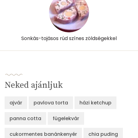
Sonkás-tojásos rúd színes zöldségekkel
Neked ajánljuk
ajvár
pavlova torta
házi ketchup
panna cotta
fügelekvár
cukormentes banánkenyér
chia puding