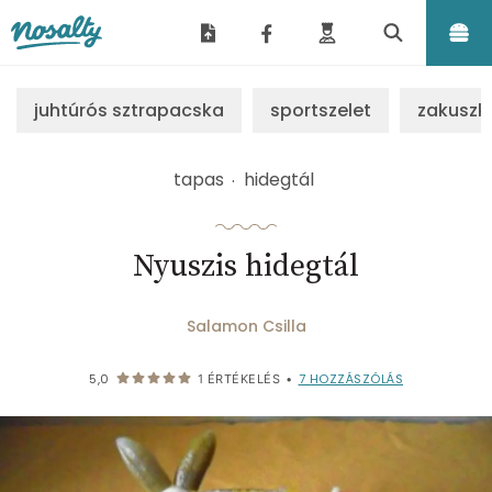
Nosalty
juhtúrós sztrapacska
sportszelet
zakuszk
tapas
hidegtál
Nyuszis hidegtál
Salamon Csilla
7
HOZZÁSZÓLÁS
5,0
1
ÉRTÉKELÉS
•