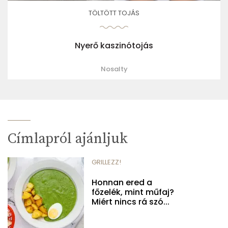
TÖLTÖTT TOJÁS
Nyerő kaszinótojás
Nosalty
Címlapról ajánljuk
GRILLEZZ!
Honnan ered a
főzelék, mint műfaj?
Miért nincs rá szó...