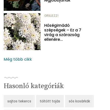
legjobbjának
GRILLEZZ!
Hőségimádó
szépségek – Ez a 7
virág a szárazság
ellenére...
Még több cikk
Hasonló kategóriák
sajtos tekercs
töltött tojás
sós kosárkák