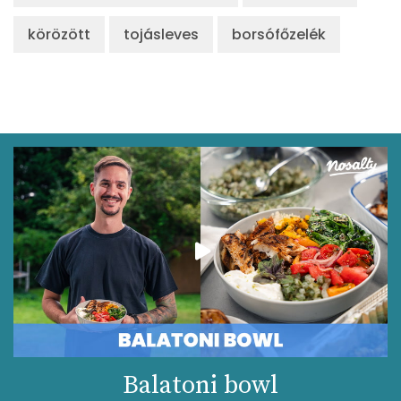
körözött
tojásleves
borsófőzelék
Balatoni bowl