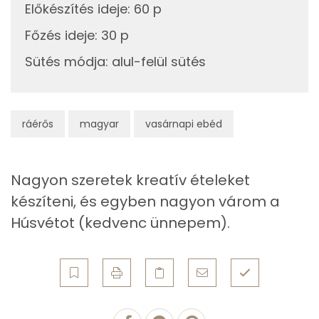
Előkészítés ideje
:
60 p
Többszörösen telítetlen zsírsav
2 g
Főzés ideje
:
30 p
Koleszterin
251 mg
Sütés módja
:
alul-felül sütés
Ásványi anyagok
ráérős
magyar
vasárnapi ebéd
Összesen
820.6 g
Cink
2 mg
Nagyon szeretek kreatív ételeket
Szelén
23 mg
készíteni, és egyben nagyon várom a
Húsvétot (kedvenc ünnepem).
Kálcium
136 mg
Vas
3 mg
Magnézium
70 mg