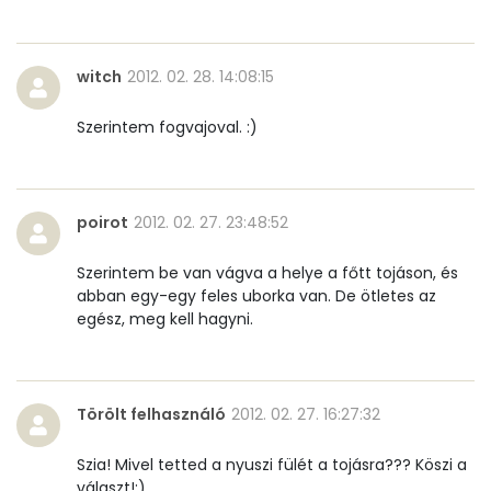
Tiamin - B1 vitamin:
0 mg
witch
2012. 02. 28. 14:08:15
Riboflavin - B2 vitamin:
0 mg
Szerintem fogvajoval. :)
Niacin - B3 vitamin:
2 mg
Pantoténsav - B5 vitamin:
0 mg
poirot
2012. 02. 27. 23:48:52
Folsav - B9-vitamin:
89 micro
Szerintem be van vágva a helye a főtt tojáson, és
Kolin:
216 mg
abban egy-egy feles uborka van. De ötletes az
egész, meg kell hagyni.
Retinol - A vitamin:
150 micro
α-karotin
25 micro
Törölt felhasználó
2012. 02. 27. 16:27:32
β-karotin
293 micro
Szia! Mivel tetted a nyuszi fülét a tojásra??? Köszi a
választ!:)
β-crypt
7 micro