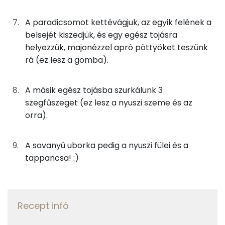
1g
citromlé
0 kcal
Niacin - B3 vitamin:
A paradicsomot kettévágjuk, az egyik felének a
0g
só
0 kcal
belsejét kiszedjük, és egy egész tojásra
E vitamin:
helyezzük, majonézzel apró pöttyöket teszünk
0g
fekete bors
0 kcal
rá (ez lesz a gomba).
B6 vitamin:
0g
szegfűszeg
0 kcal
A másik egész tojásba szurkálunk 3
Fehérje
szegfűszeget (ez lesz a nyuszi szeme és az
Összesen
463 kcal
orra).
Összesen
14.1 g
A savanyú uborka pedig a nyuszi fülei és a
Zsír
tappancsa! :)
Összesen
26.7 g
Telített zsírsav
8 g
Recept infó
Egyszeresen telítetlen zsírsav:
4 g