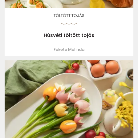
TÖLTÖTT TOJÁS
Húsvéti töltött tojás
Fekete Melinda