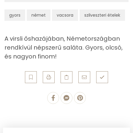
Egyszeresen telítetlen zsírsav:
15 g
gyors
német
vacsora
szilveszteri ételek
Többszörösen telítetlen zsírsav
3 g
Koleszterin
58 mg
A virsli őshazájában, Németországban
rendkívül népszerű saláta. Gyors, olcsó,
Ásványi anyagok
és nagyon finom!
Összesen
1862.3 g
Cink
3 mg
Szelén
25 mg
Kálcium
302 mg
Vas
5 mg
Magnézium
65 mg