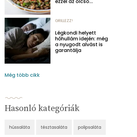
ezzel az olcsó...
GRILLEZZ!
Légkondi helyett
hőhullám idején: még
a nyugodt alvást is
garantálja
Még több cikk
Hasonló kategóriák
hússaláta
tésztasaláta
polipsaláta