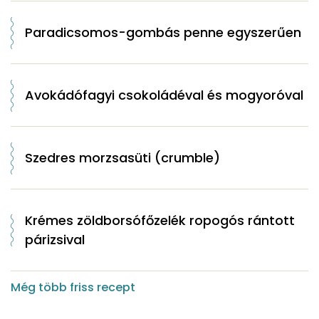
Paradicsomos-gombás penne egyszerűen
Avokádófagyi csokoládéval és mogyoróval
Szedres morzsasüti (crumble)
Krémes zöldborsófőzelék ropogós rántott
párizsival
Még több friss recept