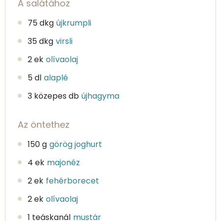
A salátához
75 dkg
újkrumpli
35 dkg
virsli
2 ek
olívaolaj
5 dl
alaplé
3 közepes db
újhagyma
Az öntethez
150 g
görög joghurt
4 ek
majonéz
2 ek
fehérborecet
2 ek
olívaolaj
1 teáskanál
mustár