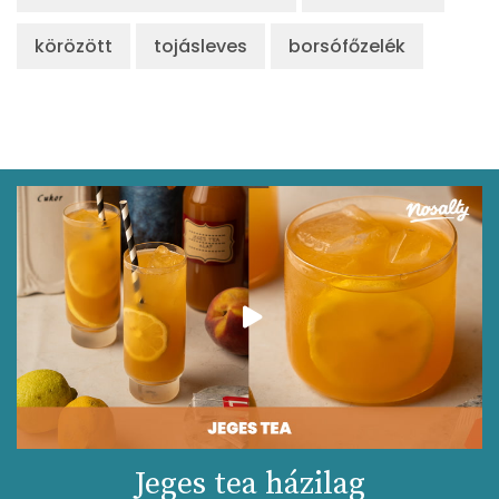
körözött
tojásleves
borsófőzelék
Jeges tea házilag