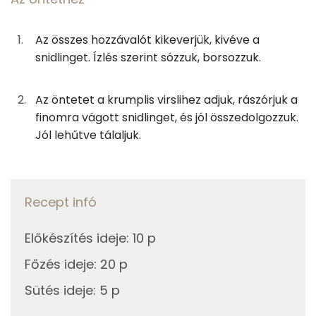
Kolin:
3g
fehérborecet
0 kcal
Az összes hozzávalót kikeverjük, kivéve a
Niacin - B3 vitamin:
snidlinget. Ízlés szerint sózzuk, borsozzuk.
4g
olívaolaj
35 kcal
E vitamin:
0g
mustár
0 kcal
Az öntetet a krumplis virslihez adjuk, rászórjuk a
β-karotin
finomra vágott snidlinget, és jól összedolgozzuk.
0g
só
0 kcal
Jól lehűtve tálaljuk.
Fehérje
0g
bors
0 kcal
Összesen
17.4 g
23g
snidling
7 kcal
Recept infó
Zsír
Összesen
548 kcal
Előkészítés ideje
:
10 p
Összesen
38.7 g
Főzés ideje
:
20 p
Sütés ideje
Telített zsírsav
:
5 p
9 g