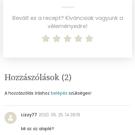
Foszfor
264 mg
Bevált ez a recept? Kíváncsiak vagyunk a
Nátrium
1197 mg
véleményedre!
Réz
0 mg
Mangán
0 mg
Szénhidrát
Hozzászólások (
2
)
Összesen
32.9 g
A hozzászólás íráshoz
belépés
szükséges!
Cukor
3 mg
Élelmi rost
5 mg
Lizzy77
2020. 05. 25. 14:39:19
Mi az az alaplé?
Víz