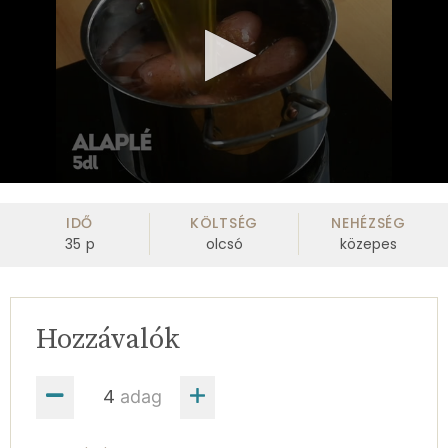
0
seconds
of
IDŐ
KÖLTSÉG
NEHÉZSÉG
1
35
p
olcsó
közepes
minute,
36
seconds
Hozzávalók
adag