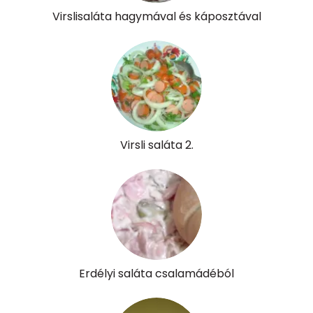
K vitamin:
141 micro
Virslisaláta hagymával és káposztával
Tiamin - B1 vitamin:
1 mg
Riboflavin - B2 vitamin:
0 mg
Niacin - B3 vitamin:
4 mg
Pantoténsav - B5 vitamin:
0 mg
Virsli saláta 2.
Folsav - B9-vitamin:
75 micro
Kolin:
22 mg
Retinol - A vitamin:
69 micro
α-karotin
0 micro
Erdélyi saláta csalamádéból
β-karotin
837 micro