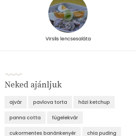
β-crypt
0 micro
Likopin
0 micro
Lut-zea
557 micro
Virslis lencsesaláta
Összesen
548 kcal
Neked ajánljuk
ajvár
pavlova torta
házi ketchup
panna cotta
fügelekvár
cukormentes banánkenyér
chia puding