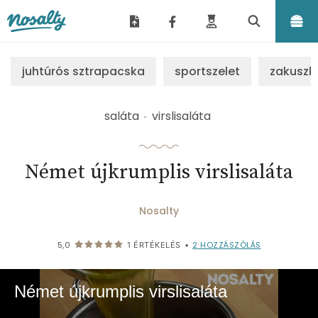
Nosalty
juhtúrós sztrapacska
sportszelet
zakuszk
saláta
virslisaláta
Német újkrumplis virslisaláta
Nosalty
2
HOZZÁSZÓLÁS
5,0
1
ÉRTÉKELÉS
•
Német újkrumplis virslisaláta