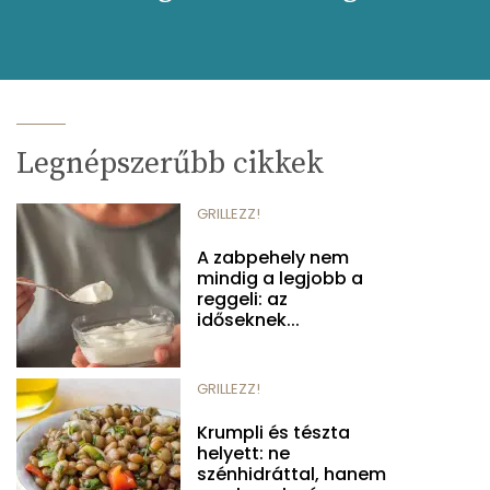
Legnépszerűbb cikkek
GRILLEZZ!
A zabpehely nem
mindig a legjobb a
reggeli: az
időseknek...
GRILLEZZ!
Krumpli és tészta
helyett: ne
szénhidráttal, hanem