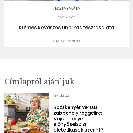
TÉSZTASALÁTA
Krémes kovászos uborkás tésztasaláta
Hering András
Címlapról ajánljuk
GRILLEZZ!
Rozskenyér versus
zabpehely reggelire:
Vajon melyik
előnyösebb a
dietetikusok szerint?