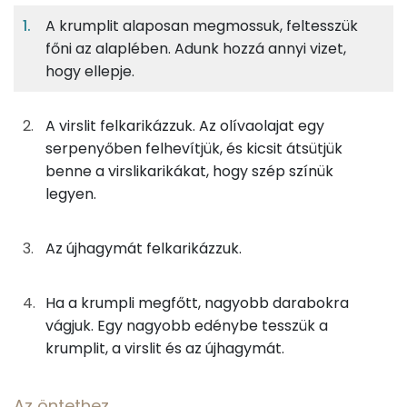
adagban
adagban
grammban
A krumplit alaposan megmossuk, feltesszük
főni az alaplében. Adunk hozzá annyi vizet,
A salátához
5%
10%
12%
72%
hogy ellepje.
Fehérje
Szénhidrát
Zsír
Víz
188g
újkrumpli
116 kcal
TOP ásványi anyagok
A virslit felkarikázzuk. Az olívaolajat egy
88g
virsli
235 kcal
Nátrium
serpenyőben felhevítjük, és kicsit átsütjük
benne a virslikarikákat, hogy szép színük
4g
olívaolaj
35 kcal
Kálcium
legyen.
125g
alaplé
9 kcal
Foszfor
Az újhagymát felkarikázzuk.
69g
újhagyma
13 kcal
Magnézium
Ha a krumpli megfőtt, nagyobb darabokra
Szelén
Az öntethez
vágjuk. Egy nagyobb edénybe tesszük a
TOP vitaminok
krumplit, a virslit és az újhagymát.
38g
görög joghurt
39 kcal
C vitamin:
11g
majonéz
59 kcal
Az öntethez