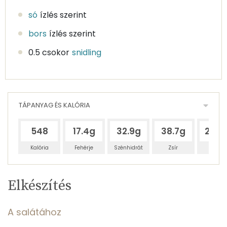
só
ízlés szerint
bors
ízlés szerint
0.5 csokor
snidling
TÁPANYAG ÉS KALÓRIA
548
17.4g
32.9g
38.7g
231.2
Kalória
Fehérje
Szénhidrát
Zsír
Víz
Egy
4
100
Elkészítés
adagban
adagban
grammban
TÁPANYAGTARTALOM
A salátához
5%
10%
12%
Egy
4
100
Fehérje
Szénhidrát
Zsír